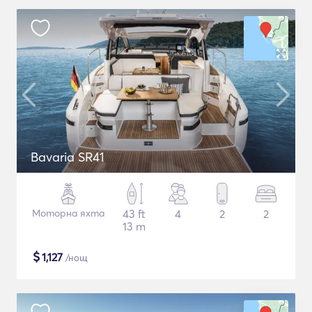
Bavaria SR41
Моторна яхта
43 ft
4
2
2
13 m
$
1,127
/нощ