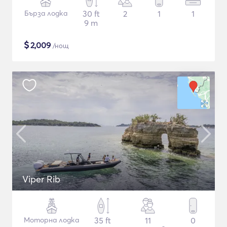
Бърза лодка
30 ft
2
1
1
9 m
$
2,009
/нощ
Viper Rib
Моторна лодка
35 ft
11
0