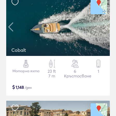
Cobalt
Моторна яхта
23 ft
6
1
7 m
Кръстосване
$
1,148
/ден