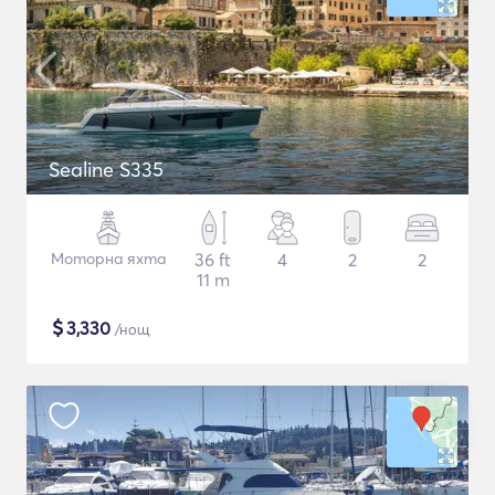
Sealine S335
Моторна яхта
36 ft
4
2
2
11 m
$
3,330
/нощ