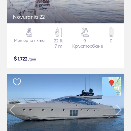
Novurania 22
Моторна яхта
22 ft
9
0
7 m
Кръстосване
$
1,722
/ден