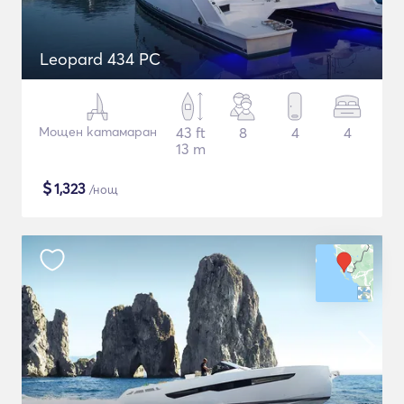
Leopard 434 PC
Мощен катамаран
43 ft
8
4
4
13 m
$
1,323
/нощ