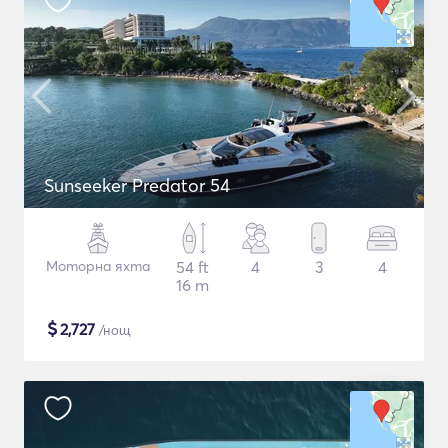
Sunseeker Predator 54
Моторна яхта
54 ft
4
3
4
16 m
$
2,727
/нощ