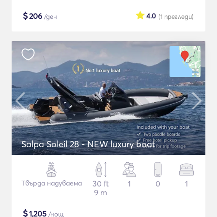
$
206
4.0
/ден
(1
прегледи
)
Salpa Soleil 28 - NEW luxury boat
Твърда надуваема
30 ft
1
0
1
9 m
$
1,205
/нощ