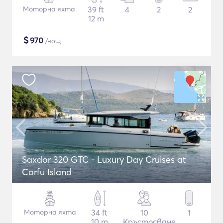
Моторна яхта
39 ft
4
2
2
12 m
$
970
/нощ
Saxdor 320 GTC - Luxury Day Cruises at
Corfu Island
Моторна яхта
34 ft
10
1
10 m
Кръстосване