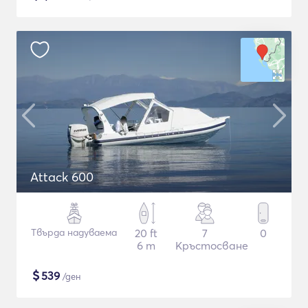
Attack 600
Твърда надуваема
20 ft
7
0
6 m
Кръстосване
$
539
/ден