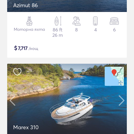
Azimut 86
Моторна яхта
86 ft
8
4
6
26 m
$
7,717
/нощ
Marex 310