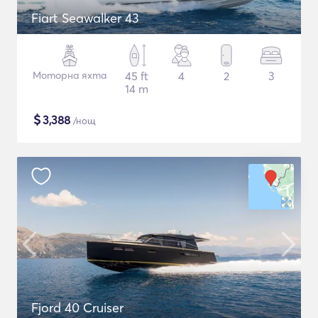
Fiart Seawalker 43
Моторна яхта
45 ft
4
2
3
14 m
$
3,388
/нощ
Fjord 40 Cruiser