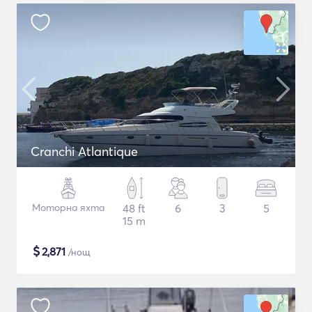
Cranchi Atlantique
Моторна яхта
48 ft
6
3
5
15 m
$
2,871
/нощ