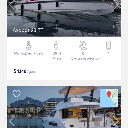
Axopar 28 TT
Моторна яхта
28 ft
8
1
9 m
Кръстосване
$
1,148
/ден