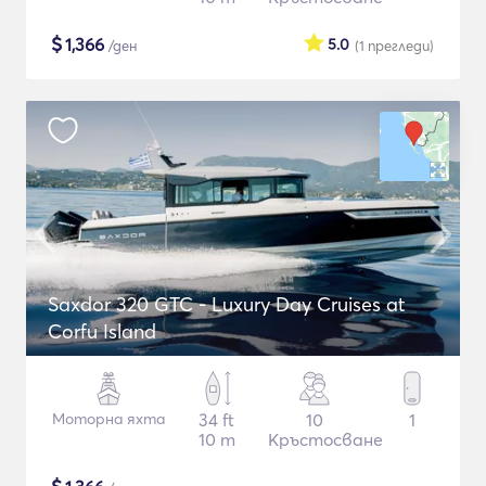
$
1,366
5.0
/ден
(1
прегледи
)
Saxdor 320 GTC - Luxury Day Cruises at
Corfu Island
Моторна яхта
34 ft
10
1
10 m
Кръстосване