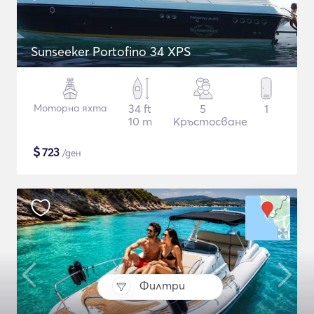
Sunseeker Portofino 34 XPS
Моторна яхта
34 ft
5
1
10 m
Кръстосване
$
723
/ден
Филтри