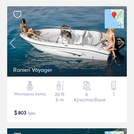
Ranieri Voyager
Моторна яхта
20 ft
6
1
6 m
Кръстосване
$
803
/ден