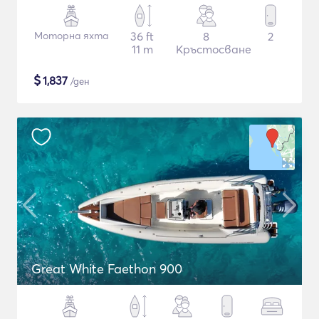
Моторна яхта
36 ft
8
2
11 m
Кръстосване
$
1,837
/ден
Great White Faethon 900