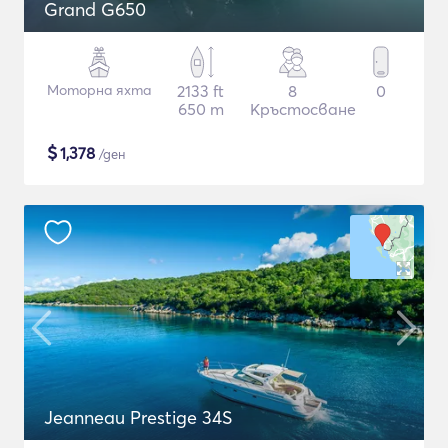
Grand G650
Моторна яхта
2133 ft
8
0
650 m
Кръстосване
$
1,378
/ден
Jeanneau Prestige 34S