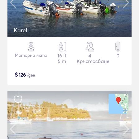
Karel
Моторна яхта
16 ft
4
0
5 m
Кръстосване
$
126
/ден