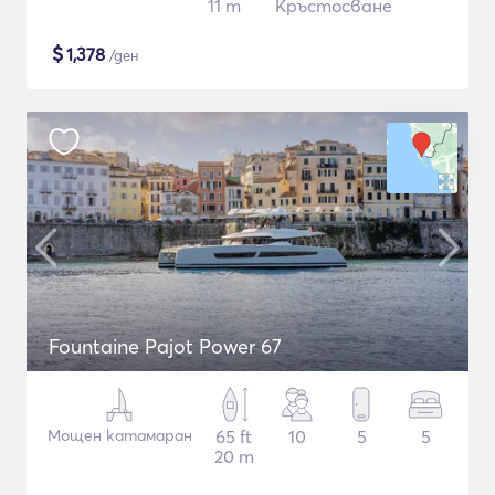
11 m
Кръстосване
$
1,378
/ден
Fountaine Pajot Power 67
Мощен катамаран
65 ft
10
5
5
20 m