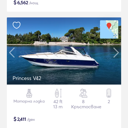
$
6,562
/нощ
Princess V42
Моторна лодка
42 ft
8
2
13 m
Кръстосване
$
2,411
/ден