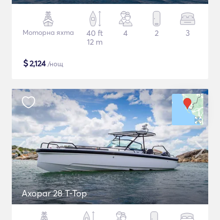
Моторна яхта
40 ft
4
2
3
12 m
$
2,124
/нощ
Axopar 28 T-Top