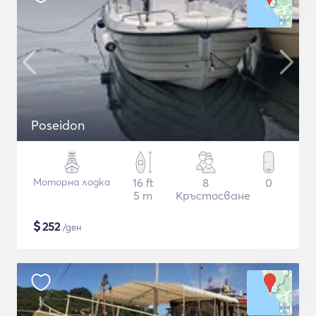
Poseidon
Моторна лодка
16 ft
8
0
5 m
Кръстосване
$
252
/ден