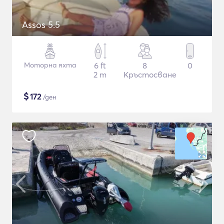
Assos 5.5
Моторна яхта
6 ft
8
0
2 m
Кръстосване
$
172
/ден