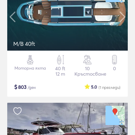
M/B 40ft
Моторна яхта
40 ft
10
0
12 m
Кръстосване
$
803
5.0
/ден
(1
прегледи
)