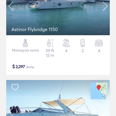
Astinor Flybridge 1150
Моторна яхта
39 ft
4
2
4
12 m
$
2,297
/нощ