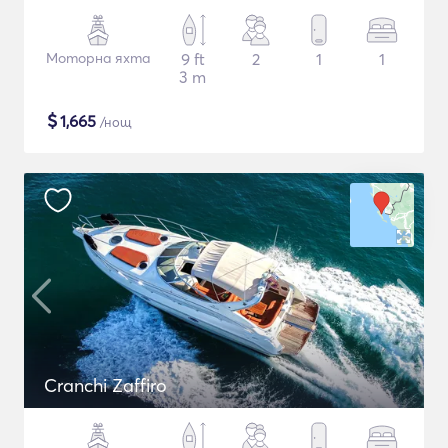
Моторна яхта
9 ft
2
1
1
3 m
$
1,665
/нощ
Cranchi Zaffiro