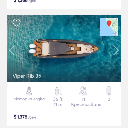
$
1,366
/ден
Viper Rib 35
Моторна лодка
35 ft
11
0
11 m
Кръстосване
$
1,378
/ден