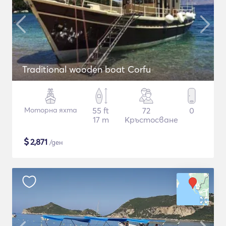
Traditional wooden boat Corfu
Моторна яхта
55 ft
72
0
17 m
Кръстосване
$
2,871
/ден