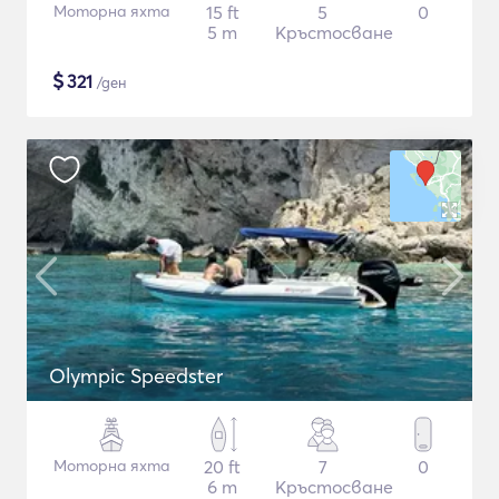
Моторна яхта
15 ft
5
0
5 m
Кръстосване
$
321
/ден
Olympic Speedster
Моторна яхта
20 ft
7
0
6 m
Кръстосване