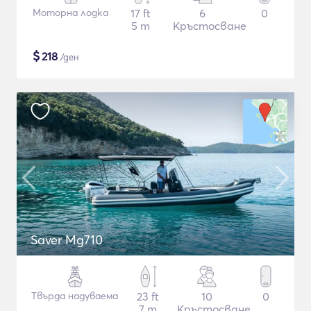
Моторна лодка
17 ft
6
0
5 m
Кръстосване
$
218
/ден
Saver Mg710
Твърда надуваема
23 ft
10
0
7 m
Кръстосване