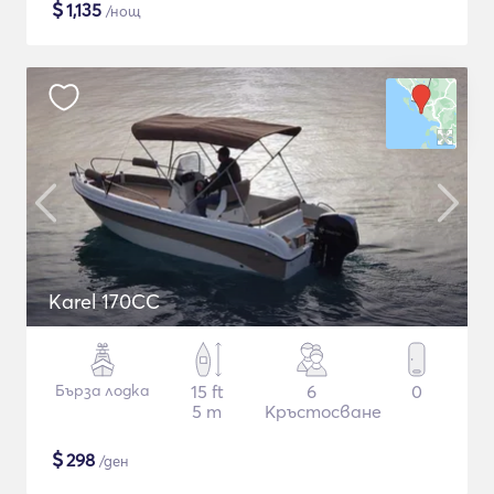
$
1,135
/нощ
Karel 170CC
Бърза лодка
15 ft
6
0
5 m
Кръстосване
$
298
/ден