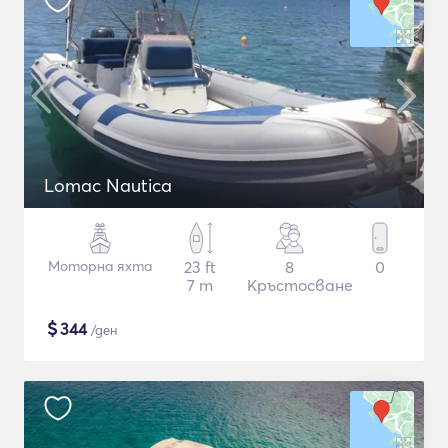
Lomac Nautica
Моторна яхта
23 ft
8
0
7 m
Кръстосване
$
344
/ден