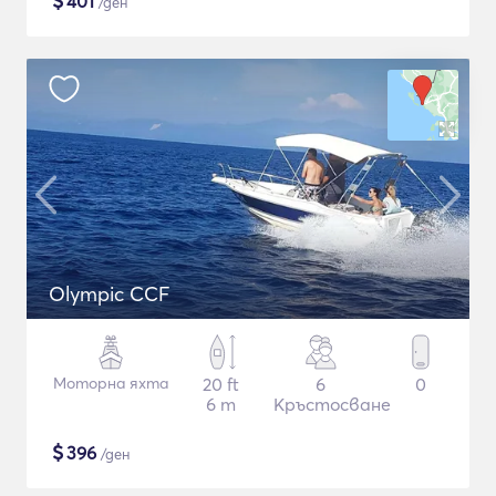
$
401
/ден
Olympic CCF
Моторна яхта
20 ft
6
0
6 m
Кръстосване
$
396
/ден