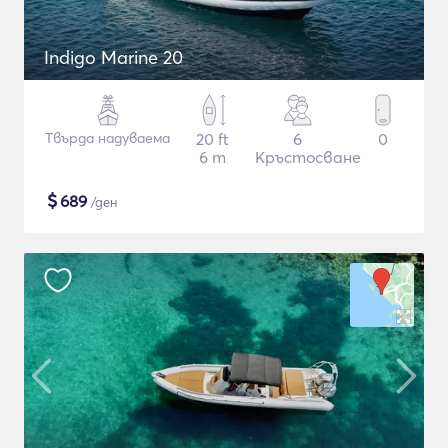
Indigo Marine 20
Твърда надуваема
20 ft
6
0
6 m
Кръстосване
$
689
/ден