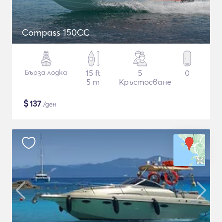
Compass 150CC
Бърза лодка
15 ft
5
0
5 m
Кръстосване
$
137
/ден