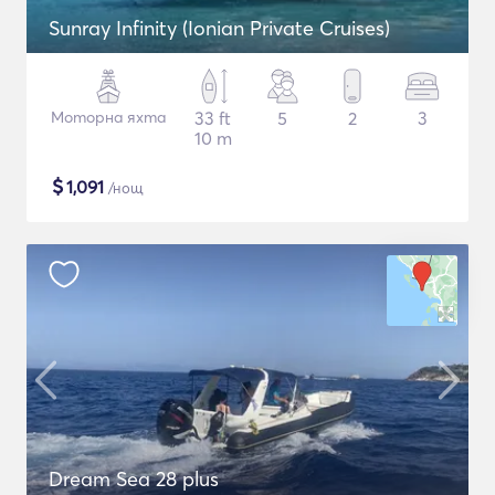
Sunray Infinity (Ionian Private Cruises)
Моторна яхта
33 ft
5
2
3
10 m
$
1,091
/нощ
Dream Sea 28 plus