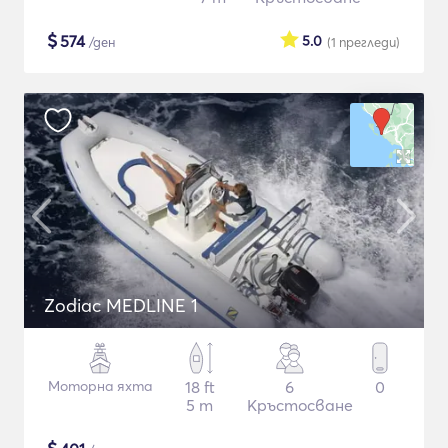
$
574
5.0
/ден
(1
прегледи
)
Zodiac MEDLINE 1
Моторна яхта
18 ft
6
0
5 m
Кръстосване