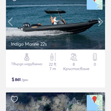
Indigo Marine 22s
Твърда надуваема
22 ft
8
0
7 m
Кръстосване
$
861
/ден