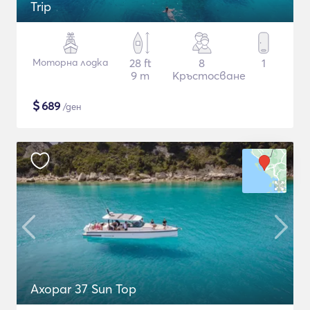
Trip
Моторна лодка
28 ft
8
1
9 m
Кръстосване
$
689
/ден
Axopar 37 Sun Top