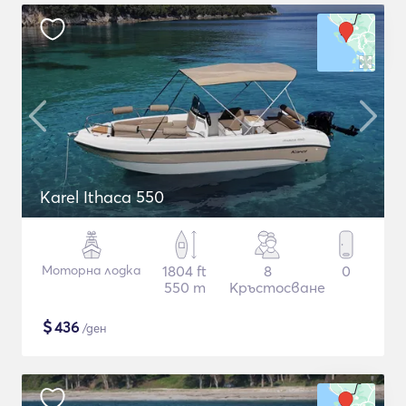
Karel Ithaca 550
Моторна лодка
1804 ft
8
0
550 m
Кръстосване
$
436
/ден