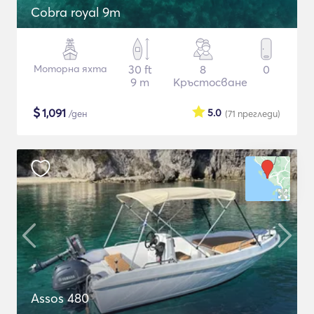
Cobra royal 9m
Моторна яхта
30 ft
8
0
9 m
Кръстосване
$
1,091
5.0
/ден
(71
прегледи
)
Assos 480