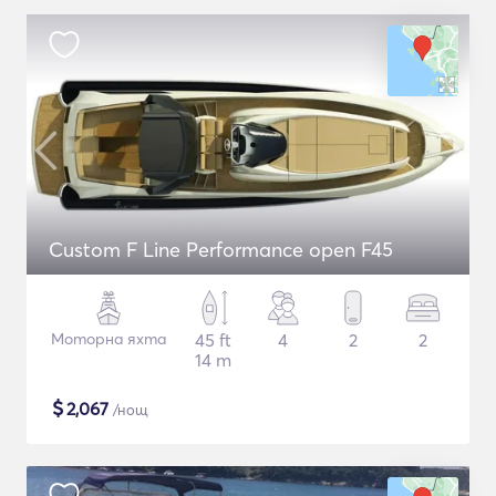
Custom F Line Performance open F45
Моторна яхта
45 ft
4
2
2
14 m
$
2,067
/нощ