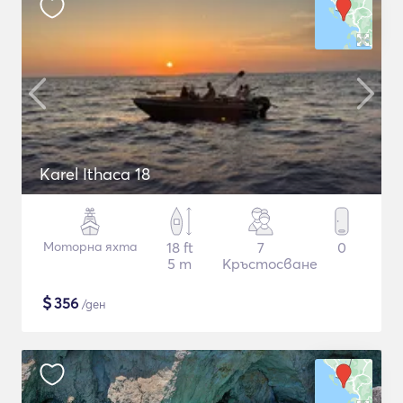
Karel Ithaca 18
Моторна яхта
18 ft
7
0
5 m
Кръстосване
$
356
/ден