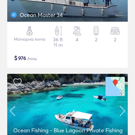
Ocean Master 34
Моторна яхта
36 ft
4
2
2
11 m
$
976
/нощ
Ocean Fishing - Blue Lagoon Private Fishing