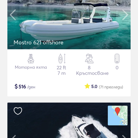
Mostro 621 offshore
Моторна яхта
22 ft
8
0
7 m
Кръстосване
$
516
5.0
/ден
(71
прегледи
)