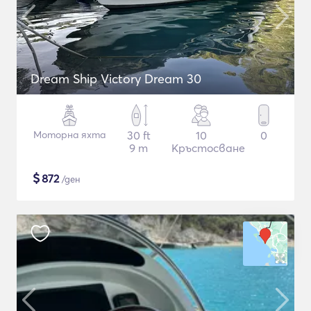
Dream Ship Victory Dream 30
Моторна яхта
30 ft
10
0
9 m
Кръстосване
$
872
/ден