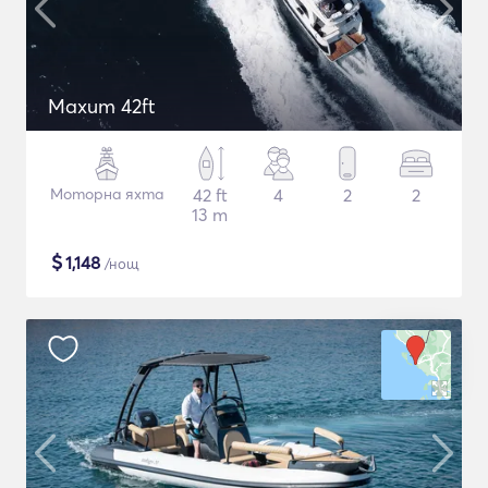
Maxum 42ft
Моторна яхта
42 ft
4
2
2
13 m
$
1,148
/нощ