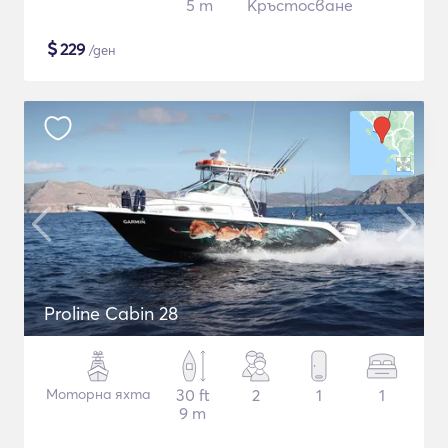
5 m
Кръстосване
$
229
/ден
Proline Cabin 28
Моторна яхта
30 ft
2
1
1
9 m