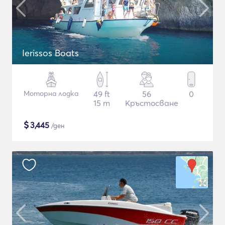
Ierissos Boats
Моторна лодка
49 ft
56
0
15 m
Кръстосване
$
3,445
/ден