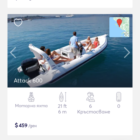
Attack 600
Моторна яхта
21 ft
6
0
6 m
Кръстосване
$
459
/ден