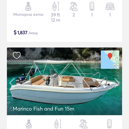
Моторна яхта
39 ft
2
1
1
12 m
$
1,837
/нощ
Marinco Fish and Fun 15m