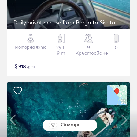
Daily private cruise from Parga to Sivota
Моторна яхта
29 ft
9
0
9 m
Кръстосване
$
918
/ден
Филтри