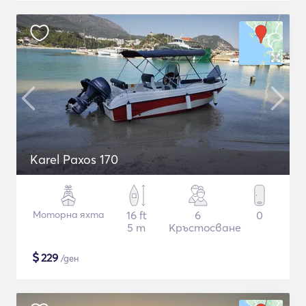
Karel Paxos 170
Моторна яхта
16 ft
6
0
5 m
Кръстосване
$
229
/ден