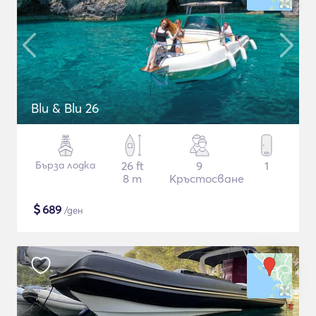
Blu & Blu 26
Бърза лодка
26 ft
9
1
8 m
Кръстосване
$
689
/ден