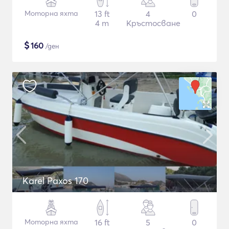
Моторна яхта
13 ft
4
0
4 m
Кръстосване
$
160
/ден
Karel Paxos 170
Моторна яхта
16 ft
5
0