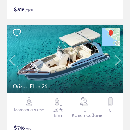
$
516
/ден
Orizon Elite 26
Моторна яхта
26 ft
10
0
8 m
Кръстосване
$
746
/ден