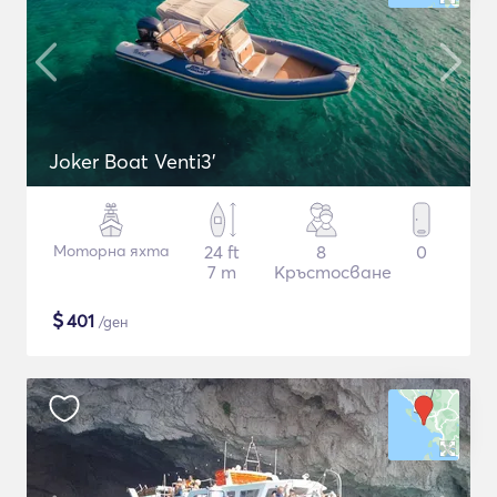
Joker Boat Venti3'
Моторна яхта
24 ft
8
0
7 m
Кръстосване
$
401
/ден