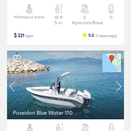
Моторна яхта
16 ft
5
0
5 m
Кръстосване
$
321
5.0
/ден
(1
прегледи
)
Poseidon Blue Water 170