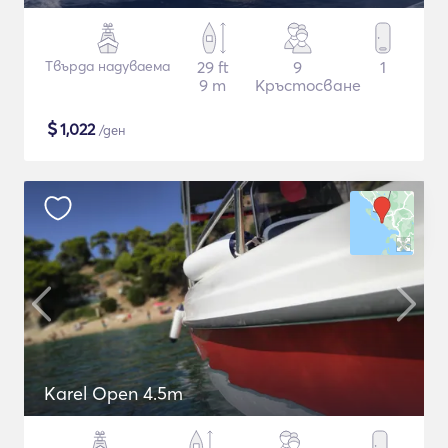
Твърда надуваема
29 ft
9
1
9 m
Кръстосване
$
1,022
/ден
Karel Open 4.5m