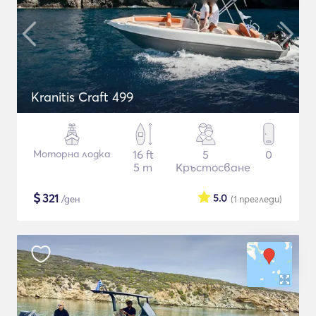
Kranitis Craft 499
Моторна лодка
16 ft
5
0
5 m
Кръстосване
$
321
5.0
/ден
(1
прегледи
)