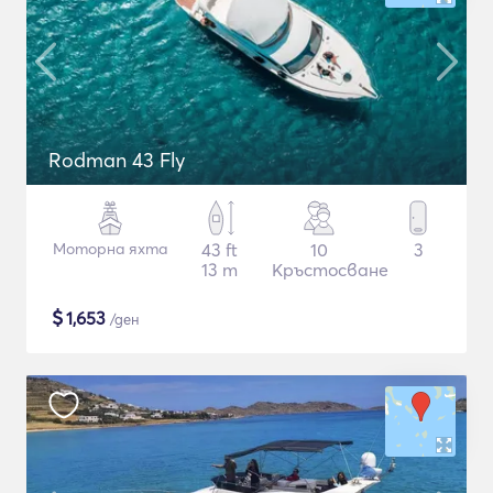
Rodman 43 Fly
Моторна яхта
43 ft
10
3
13 m
Кръстосване
$
1,653
/ден