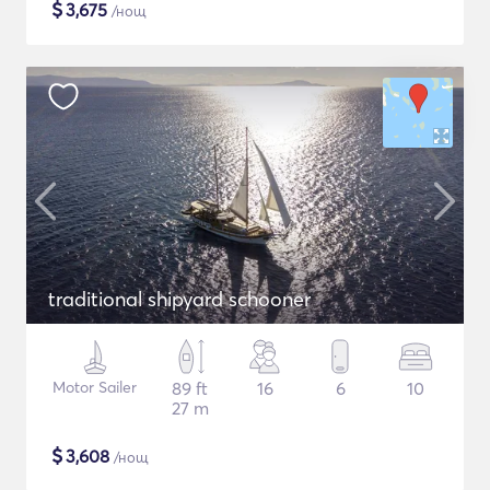
$
3,675
/нощ
traditional shipyard schooner
Motor Sailer
89 ft
16
6
10
27 m
$
3,608
/нощ