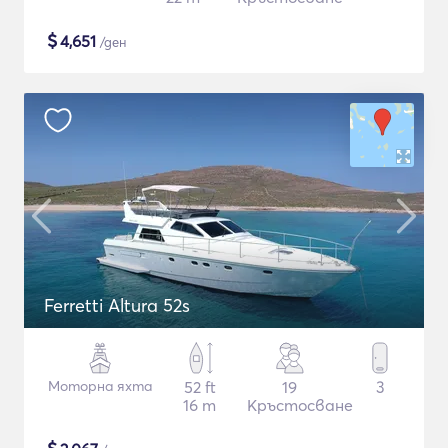
$
4,651
/ден
Ferretti Altura 52s
Моторна яхта
52 ft
19
3
16 m
Кръстосване