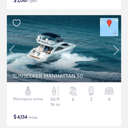
$
2,067
/ден
SUNSEEKER MANHATTAN 50
Моторна яхта
54 ft
6
3
4
16 m
$
4,134
/нощ