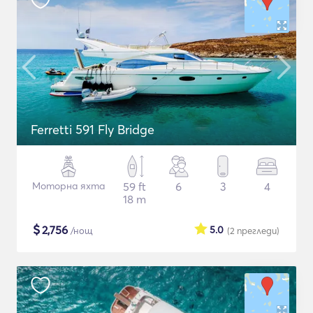
Ferretti 591 Fly Bridge
Моторна яхта
59 ft
6
3
4
18 m
$
2,756
5.0
/нощ
(2
прегледи
)