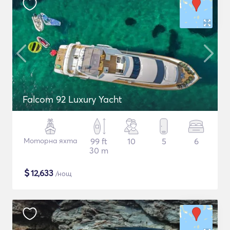
Falcom 92 Luxury Yacht
Моторна яхта
99 ft
10
5
6
30 m
$
12,633
/нощ