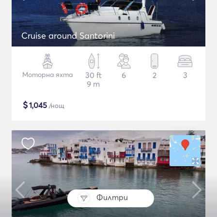
Cruise around Santorini
Моторна яхта
30 ft
6
2
3
9 m
$
1,045
/нощ
Филтри