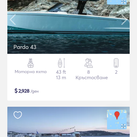
Pardo 43
Моторна яхта
43 ft
8
2
13 m
Кръстосване
$
2,928
/ден