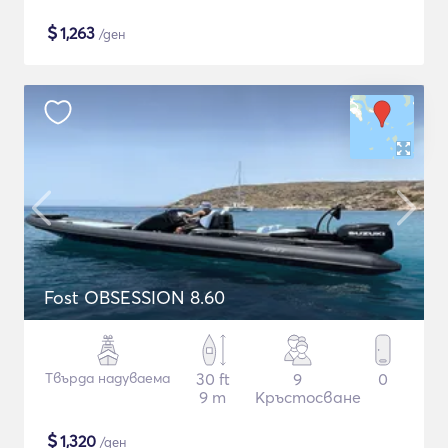
$
1,263
/ден
Fost OBSESSION 8.60
Твърда надуваема
30 ft
9
0
9 m
Кръстосване
$
1,320
/ден