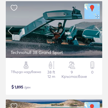
Technohull 38 Grand Sport
Твърда надуваема
38 ft
9
0
12 m
Кръстосване
$
1,895
/ден