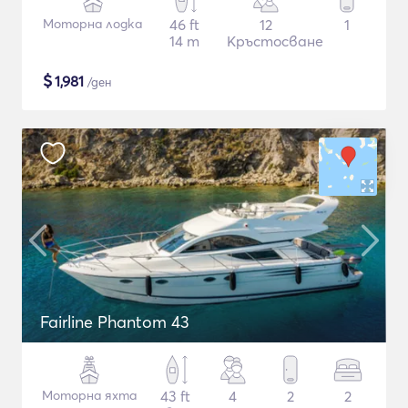
Моторна лодка
46 ft
12
1
14 m
Кръстосване
$
1,981
/ден
Fairline Phantom 43
Моторна яхта
43 ft
4
2
2