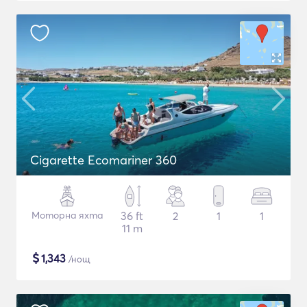
Cigarette Ecomariner 360
Моторна яхта
36 ft
2
1
1
11 m
$
1,343
/нощ