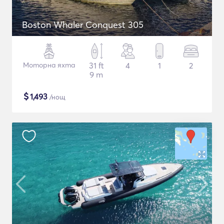
Boston Whaler Conquest 305
Моторна яхта
31 ft
4
1
2
9 m
$
1,493
/нощ