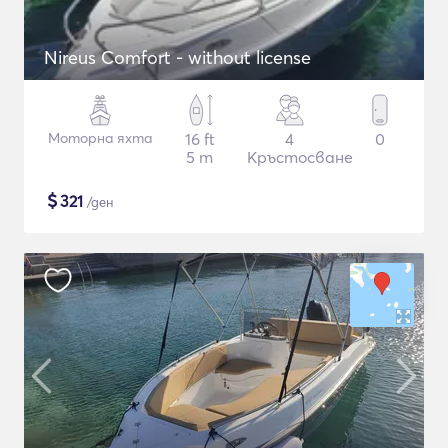
Nireus Comfort - without license
Моторна яхта
16 ft
4
0
5 m
Кръстосване
$
321
/ден