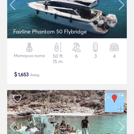
Fairline Phantom 50 Flybridge
Моторна яхта
50 ft
6
3
4
15 m
$
1,653
/нощ