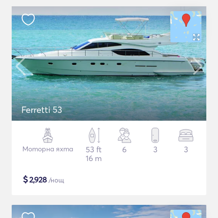
Ferretti 53
Моторна яхта
53 ft
6
3
3
16 m
$
2,928
/нощ