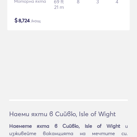
Моторна яхта
69 ft
8
3
4
21 m
$
8,724
/нощ
Наеми яхти в Сийвю, Isle of Wight
Наемете яхта в Сийвю, Isle of Wight
и
изживейте ваканцията на мечтите си.