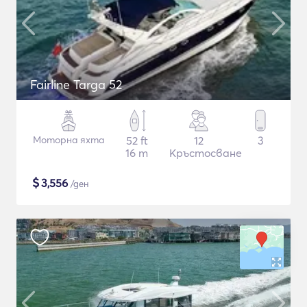
Fairline Targa 52
Моторна яхта
52 ft
12
3
16 m
Кръстосване
$
3,556
/ден