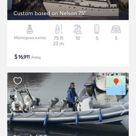
Custom based on Nelson 75"
Моторна яхта
75 ft
10
5
5
23 m
$
16,911
/нощ