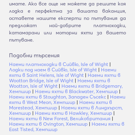
имате. Ако все още не можете да решите коя
лодка е перфектна за вашата ваканция,
оставете нашите експерти по пътувания да
предложат най-добрите платноходки,
катамарани или моторни яхти за вашето
пътуване.
Подобни търсения
Наеми платноходки в Сийвю, Isle of Wight
|
Лодки под наем в Сийвю, Isle of Wight
|
Наеми
яхти в Saint Helens, Isle of Wight
|
Наеми яхти в
Wootton Bridge, Isle of Wight
|
Наеми яхти в
Wootton, Isle of Wight
|
Наеми яхти в Bridgemary,
Хемпшир
|
Наеми яхти в Blackwater, Хемпшир
|
Наеми яхти в Stoughton, Западен Съсекс
|
Наеми
яхти в West Meon, Хемпшир
|
Наеми яхти в
Morestead, Хемпшир
|
Наеми яхти в Линдхърст,
Хемпшир
|
Наеми яхти в Hawkley, Хемпшир
|
Наеми яхти в New Forest, Великобритания
|
Наеми яхти в Ovington, Хемпшир
|
Наеми яхти в
East Tisted, Хемпшир