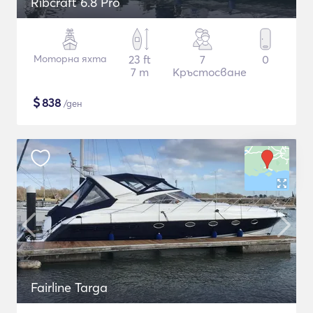
Ribcraft 6.8 Pro
Моторна яхта
23 ft
7
0
7 m
Кръстосване
$
838
/ден
Fairline Targa