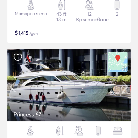
Моторна яхта
43 ft
12
2
13 m
Кръстосване
$
1,415
/ден
Princess 67