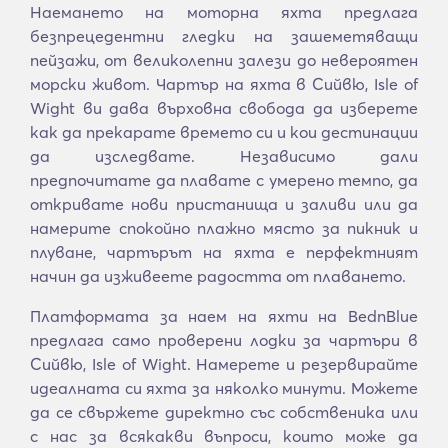
Наемането на моторна яхта предлага
безпрецедентни гледки на зашеметяващи
пейзажи, от великолепни залези до невероятен
морски живот. Чартър на яхта в Сийвю, Isle of
Wight ви дава върховна свобода да изберете
как да прекарате времето си и кои дестинации
да изследвате. Независимо дали
предпочитате да плавате с умерено темпо, да
откривате нови пристанища и заливи или да
намерите спокойно плажно място за пикник и
плуване, чартърът на яхта е перфектният
начин да изживеете радостта от плаването.
Платформата за наем на яхти на BednBlue
предлага само проверени лодки за чартъри в
Сийвю, Isle of Wight. Намерете и резервирайте
идеалната си яхта за няколко минути. Можете
да се свържете директно със собственика или
с нас за всякакви въпроси, които може да