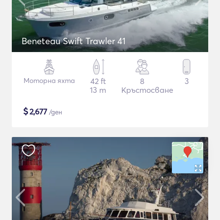
Beneteau Swift Trawler 41
Моторна яхта
42 ft
8
3
13 m
Кръстосване
$
2,677
/ден