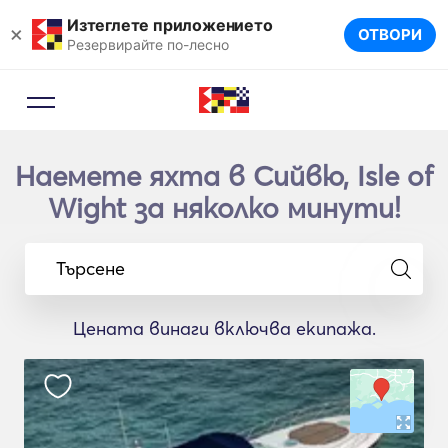
Изтеглете приложението
×
ОТВОРИ
Резервирайте по-лесно
Наемете яхта в Сийвю, Isle of
Wight за няколко минути!
Търсене
Цената винаги включва екипажа.