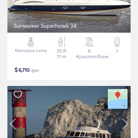
Sunseeker Superhawk 34
Моторна яхта
35 ft
8
1
11 m
Кръстосване
$
6,710
/ден