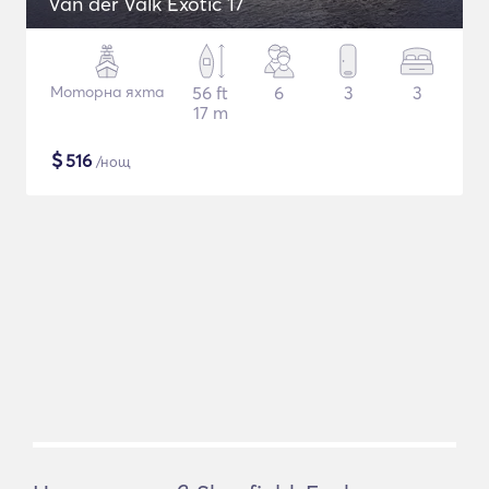
Van der Valk Exotic 17
Моторна яхта
56 ft
6
3
3
17 m
$
516
/нощ