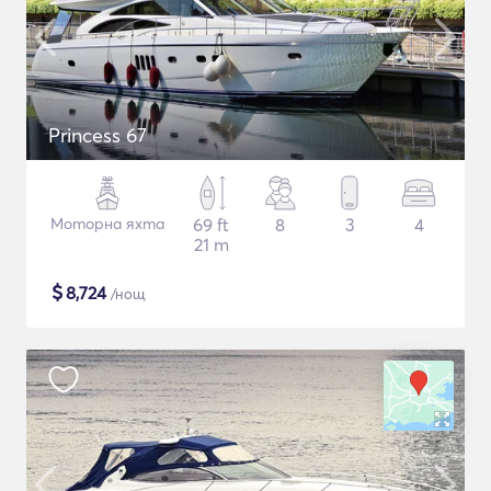
Princess 67
Моторна яхта
69 ft
8
3
4
21 m
$
8,724
/нощ