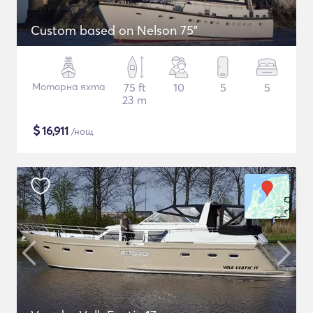
Custom based on Nelson 75"
Моторна яхта
75 ft
10
5
5
23 m
$
16,911
/нощ