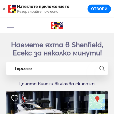
Изтеглете приложението
×
ОТВОРИ
Резервирайте по-лесно
Наемете яхта в Shenfield,
Есекс за няколко минути!
Търсене
Цената винаги включва екипажа.