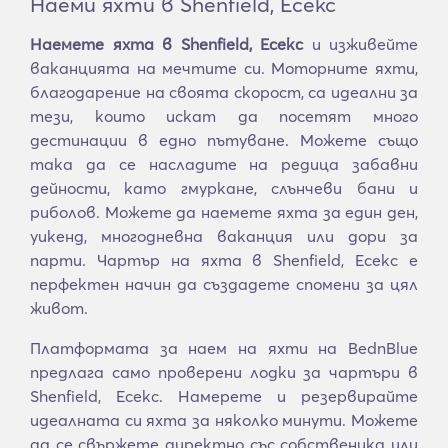
Наеми яхти в Shenfield, Есекс
Наемете яхта в Shenfield, Есекс
и изживейте
ваканцията на мечтите си. Моторните яхти,
благодарение на своята скорост, са идеални за
тези, които искат да посетят много
дестинации в едно пътуване. Можете също
така да се насладите на редица забавни
дейности, като гмуркане, слънчеви бани и
риболов. Можете да наемете яхта за един ден,
уикенд, многодневна ваканция или дори за
парти. Чартър на яхта в Shenfield, Есекс е
перфектен начин да създадете спомени за цял
живот.
Платформата за наем на яхти на BednBlue
предлага само проверени лодки за чартъри в
Shenfield, Есекс. Намерете и резервирайте
идеалната си яхта за няколко минути. Можете
да се свържете директно със собственика или