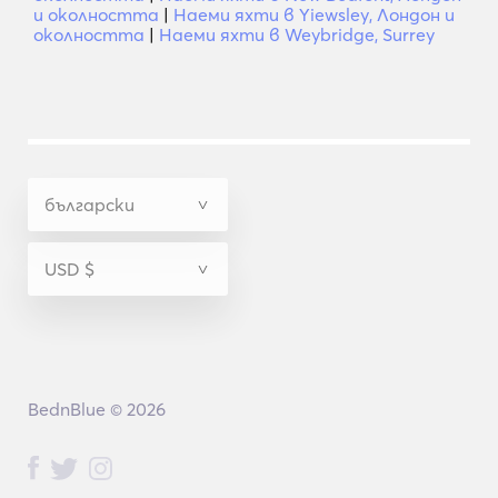
и околността
|
Наеми яхти в Yiewsley, Лондон и
околността
|
Наеми яхти в Weybridge, Surrey
BednBlue © 2026