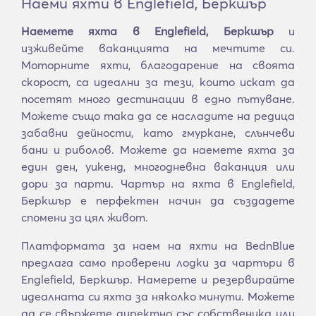
Наеми яхти в Englefield, Беркшър
Наемете яхта в Englefield, Беркшър
и
изживейте ваканцията на мечтите си.
Моторните яхти, благодарение на своята
скорост, са идеални за тези, които искат да
посетят много дестинации в едно пътуване.
Можете също така да се насладите на редица
забавни дейности, като гмуркане, слънчеви
бани и риболов. Можете да наемете яхта за
един ден, уикенд, многодневна ваканция или
дори за парти. Чартър на яхта в Englefield,
Беркшър е перфектен начин да създадете
спомени за цял живот.
Платформата за наем на яхти на BednBlue
предлага само проверени лодки за чартъри в
Englefield, Беркшър. Намерете и резервирайте
идеалната си яхта за няколко минути. Можете
да се свържете директно със собственика или