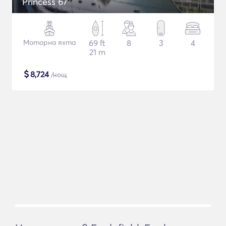
Princess 67
Моторна яхта
69 ft
8
3
4
21 m
$
8,724
/нощ