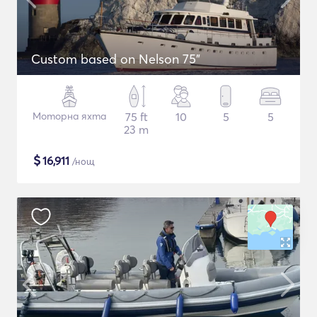
Custom based on Nelson 75"
Моторна яхта
75 ft
10
5
5
23 m
$
16,911
/нощ