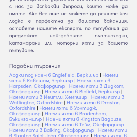
с нас за всякакви въпроси, които може да
имате. Ако все още не можете да решите коя
лодка е перфектна за вашата ваканция,
оставете нашите експерти по пътувания да
предложат най-добрите платноходки,
катамарани или моторни яхти за вашето
пътуване.
Подобни търсения
Лодки под наем в Englefield, Беркшър
|
Наеми
яхти в Кавешам, Беркшър
|
Наеми яхти в
Harpsden, Оксфордшър
|
Наеми яхти в Дидкот,
Оксфордшър
|
Наеми яхти в Binfield, Беркшър
|
Наеми яхти в Йейтли, Хемпшир
|
Наеми яхти в
Watlington, Oxfordshire
|
Наеми яхти в Drayton,
Oxfordshire
|
Наеми яхти в Уонтидж,
Оксфордшър
|
Наеми яхти в Bradenham,
Бъкингамшър
|
Наеми яхти в Kingston Bagpuze,
Оксфордшър
|
Наеми яхти в Тейм, Оксфордшър
|
Наеми яхти в Balking, Оксфордшър
|
Наеми яхти
в Stanton Saint John, Оксфордшър
|
Наеми яхти в