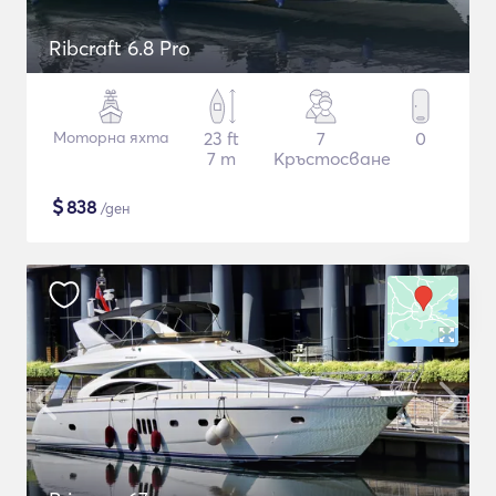
Ribcraft 6.8 Pro
Моторна яхта
23 ft
7
0
7 m
Кръстосване
$
838
/ден