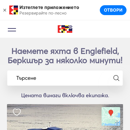
Изтеглете приложението
×
ОТВОРИ
Резервирайте по-лесно
Наемете яхта в Englefield,
Беркшър за няколко минути!
Търсене
Цената винаги включва екипажа.