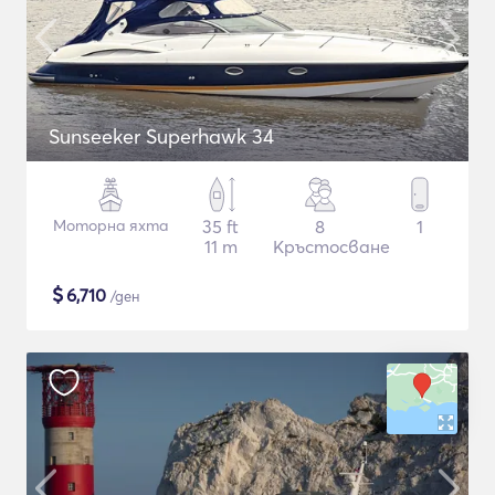
Sunseeker Superhawk 34
Моторна яхта
35 ft
8
1
11 m
Кръстосване
$
6,710
/ден