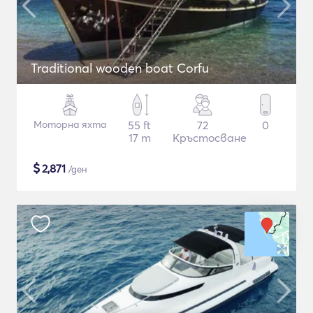
Traditional wooden boat Corfu
Моторна яхта
55 ft
72
0
17 m
Кръстосване
$
2,871
/ден