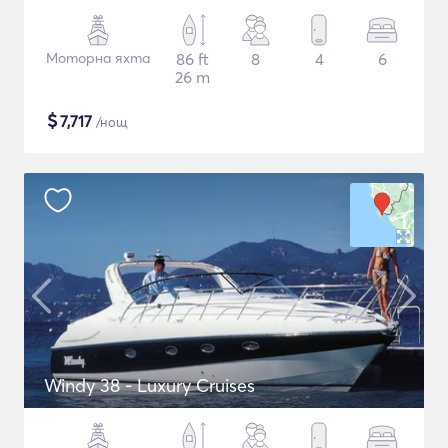
Моторна яхта
86 ft
8
4
6
26 m
$
7,717
/нощ
Windy 38 - Luxury Cruises