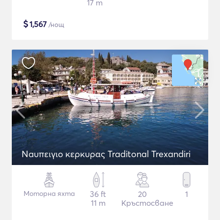
17 m
$
1,567
/нощ
Naυπειγιο κερκυρας Traditonal Trexandiri
Моторна яхта
36 ft
20
1
11 m
Кръстосване