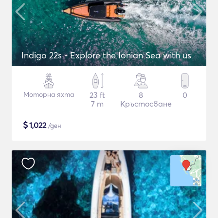
Indigo 22s - Explore the Ionian Sea with us
Моторна яхта
23 ft
8
0
7 m
Кръстосване
$
1,022
/ден