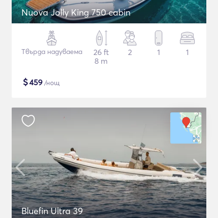
Nuova Jolly King 750 cabin
Твърда надуваема
26 ft
2
1
1
8 m
$
459
/нощ
Bluefin Ultra 39