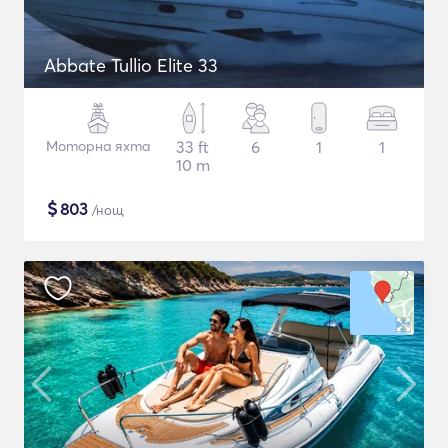
Abbate Tullio Elite 33
Моторна яхта
33 ft
6
1
1
10 m
$
803
/нощ