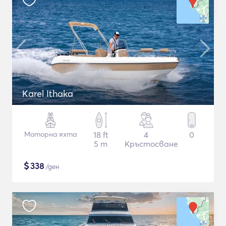
Karel Ithaka
Моторна яхта
18 ft
4
0
5 m
Кръстосване
$
338
/ден