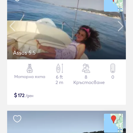
Assos 5.5
Моторна яхта
6 ft
8
0
2 m
Кръстосване
$
172
/ден