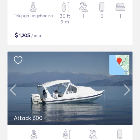
Твърда надуваема
30 ft
1
0
1
9 m
$
1,205
/нощ
Attack 600