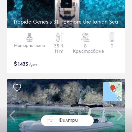
Tropida Genesis 31 - Explore the Ionian Sea
Моторна яхта
35 ft
8
0
11 m
Кръстосване
$
1,435
/ден
Филтри