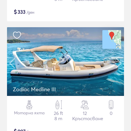
$
333
/ден
Zodiac Medline III
Моторна яхта
26 ft
12
0
8 m
Кръстосване