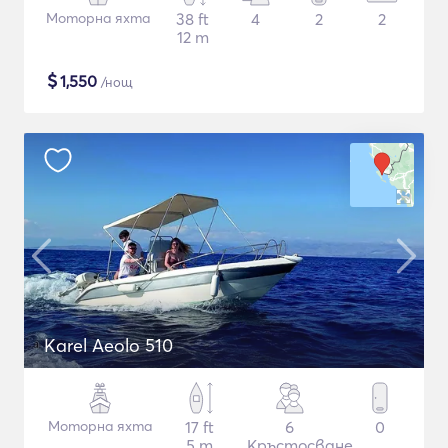
Моторна яхта
38 ft
4
2
2
12 m
$
1,550
/нощ
Karel Aeolo 510
Моторна яхта
17 ft
6
0
5 m
Кръстосване