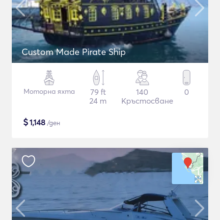
Custom Made Pirate Ship
Моторна яхта
79 ft
140
0
24 m
Кръстосване
$
1,148
/ден