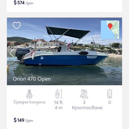
$
574
/ден
Orion 470 Open
Средна конзола
14 ft
3
0
4 m
Кръстосване
$
149
/ден