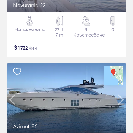
Novurania 22
Моторна яхта
22 ft
9
0
7 m
Кръстосване
$
1,722
/ден
Azimut 86