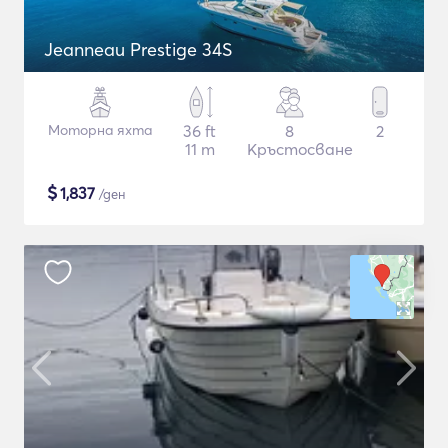
Jeanneau Prestige 34S
Моторна яхта
36 ft
8
2
11 m
Кръстосване
$
1,837
/ден