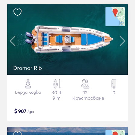
Dromor Rib
Бърза лодка
30 ft
12
0
9 m
Кръстосване
$
907
/ден