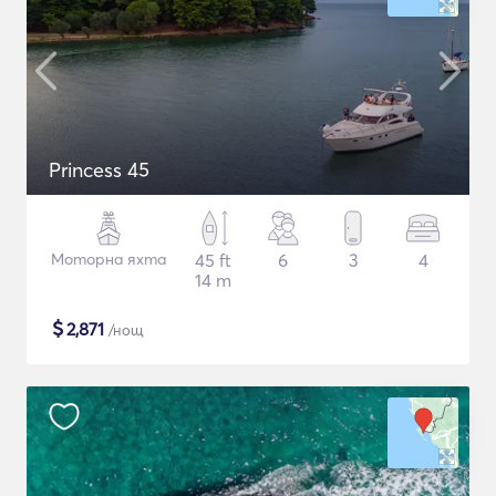
Princess 45
Моторна яхта
45 ft
6
3
4
14 m
$
2,871
/нощ