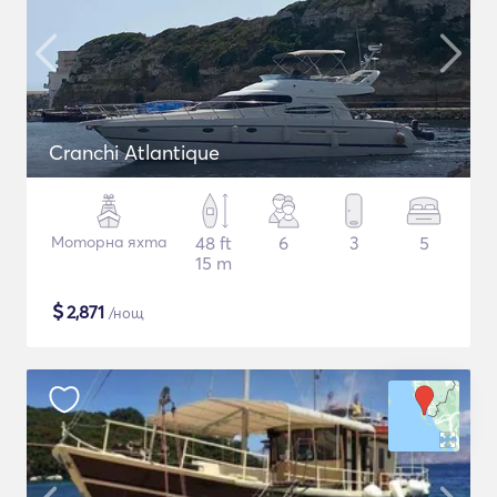
Cranchi Atlantique
Моторна яхта
48 ft
6
3
5
15 m
$
2,871
/нощ