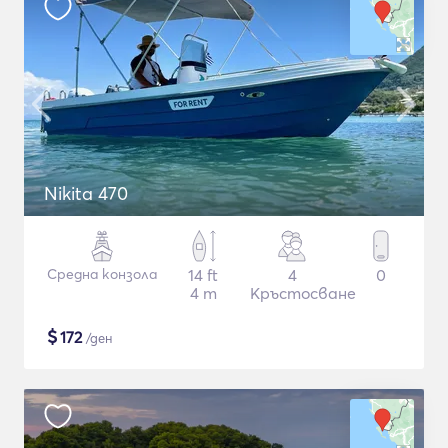
Nikita 470
Средна конзола
14 ft
4
0
4 m
Кръстосване
$
172
/ден