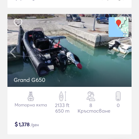
Grand G650
Моторна яхта
2133 ft
8
0
650 m
Кръстосване
$
1,378
/ден