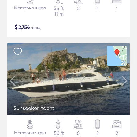
Моторна яхта
35 ft
2
1
1
11 m
$
2,756
/нощ
Sunseeker Yacht
Моторна яхта
56 ft
6
2
2