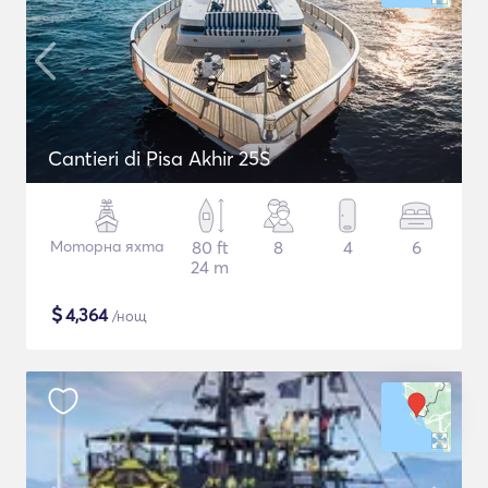
Cantieri di Pisa Akhir 25S
Моторна яхта
80 ft
8
4
6
24 m
$
4,364
/нощ