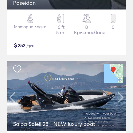
Poseidon
Моторна лодка
16 ft
8
0
5 m
Кръстосване
$
252
/ден
Salpa Soleil 28 - NEW luxury boat