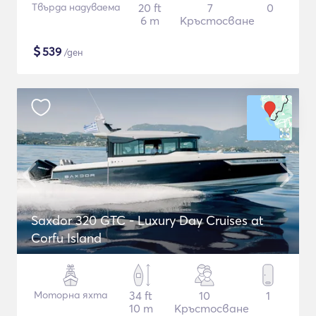
Твърда надуваема
20 ft
7
0
6 m
Кръстосване
$
539
/ден
Saxdor 320 GTC - Luxury Day Cruises at
Corfu Island
Моторна яхта
34 ft
10
1
10 m
Кръстосване