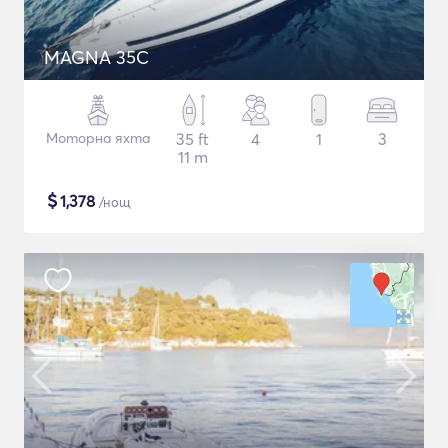
MAGNA 35C
Моторна яхта
35 ft
4
1
3
11 m
$
1,378
/нощ