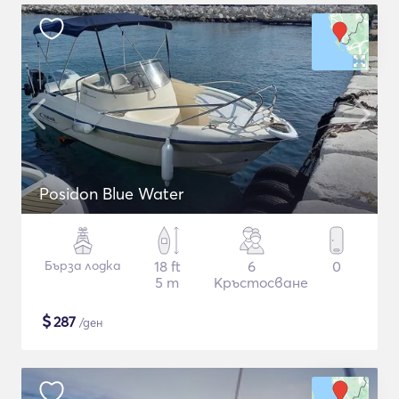
Posidon Blue Water
Бърза лодка
18 ft
6
0
5 m
Кръстосване
$
287
/ден