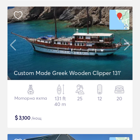
Custom Made Greek Wooden Clipper 131'
Моторна яхта
131 ft
25
12
20
40 m
$
3,100
/нощ