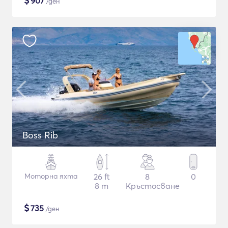
$
907
/ден
Boss Rib
Моторна яхта
26 ft
8
0
8 m
Кръстосване
$
735
/ден