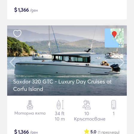
$
1,366
/ден
Saxdor 320 GTC - Luxury Day Cruises at
Corfu Island
Моторна яхта
34 ft
10
1
10 m
Кръстосване
$
1,366
5.0
/ден
(1
прегледи
)