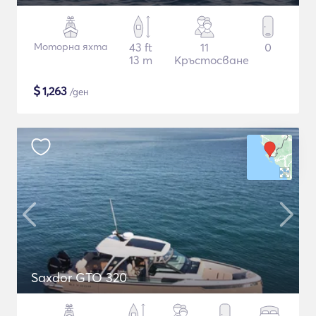
Моторна яхта
43 ft
11
0
13 m
Кръстосване
$
1,263
/ден
Saxdor GTO 320