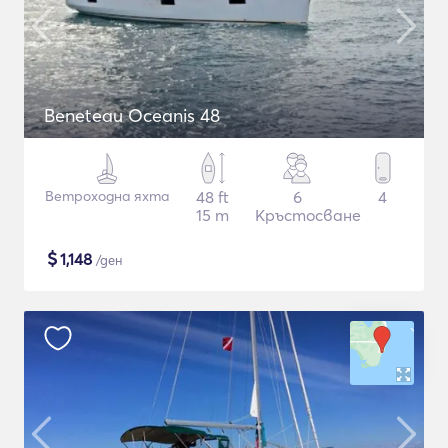
Beneteau Oceanis 48
Ветроходна яхта
48 ft
6
4
15 m
Кръстосване
$
1,148
/ден