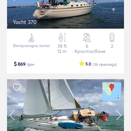
Yacht 370
Ветроходна яхта
38 ft
6
2
12 m
Кръстосване
$
869
5.0
/ден
(36
прегледи
)