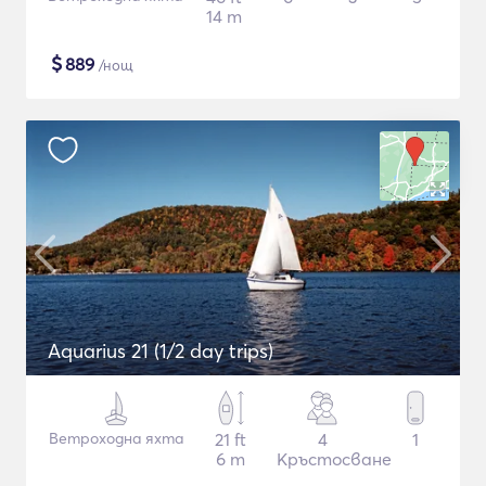
14 m
$
889
/нощ
Aquarius 21 (1/2 day trips)
Ветроходна яхта
21 ft
4
1
6 m
Кръстосване