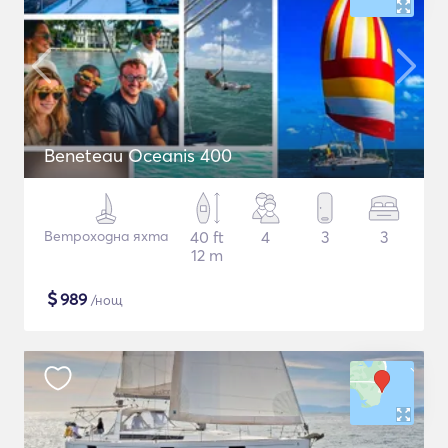
Beneteau Oceanis 400
Ветроходна яхта
40 ft
4
3
3
12 m
$
989
/нощ