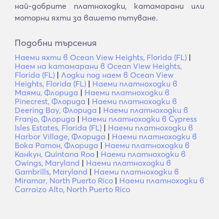
най-добрите платноходки, катамарани или
моторни яхти за вашето пътуване.
Подобни търсения
Наеми яхти в Ocean View Heights, Florida (FL)
|
Наем на катамарани в Ocean View Heights,
Florida (FL)
|
Лодки под наем в Ocean View
Heights, Florida (FL)
|
Наеми платноходки в
Маями, Флорида
|
Наеми платноходки в
Pinecrest, Флорида
|
Наеми платноходки в
Deering Bay, Флорида
|
Наеми платноходки в
Franjo, Флорида
|
Наеми платноходки в Cypress
Isles Estates, Florida (FL)
|
Наеми платноходки в
Harbor Village, Флорида
|
Наеми платноходки в
Бока Ратон, Флорида
|
Наеми платноходки в
Канкун, Quintana Roo
|
Наеми платноходки в
Owings, Maryland
|
Наеми платноходки в
Gambrills, Maryland
|
Наеми платноходки в
Miramar, North Puerto Rico
|
Наеми платноходки в
Carraizo Alto, North Puerto Rico