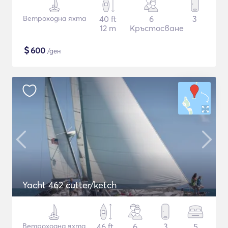
Ветроходна яхта
40 ft
6
3
12 m
Кръстосване
$
600
/ден
Yacht 462 cutter/ketch
Ветроходна яхта
46 ft
6
3
5