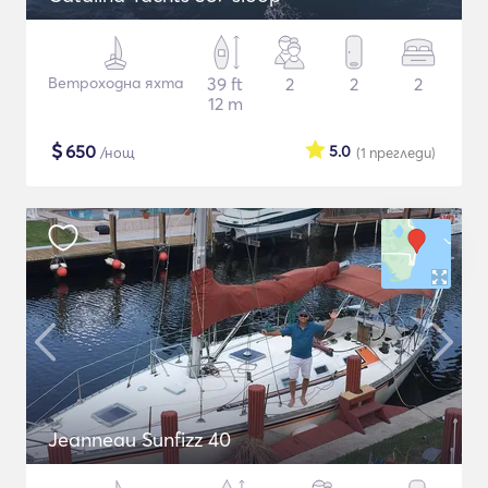
Ветроходна яхта
39 ft
2
2
2
12 m
$
650
5.0
/нощ
(1
прегледи
)
Jeanneau Sunfizz 40