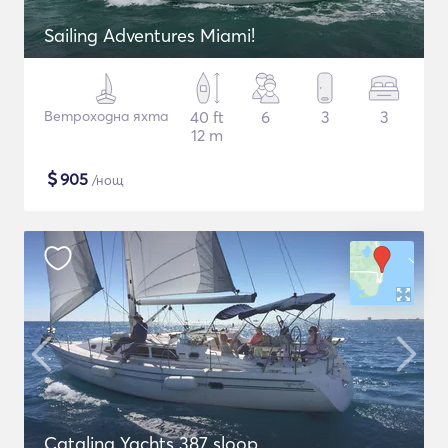
Sailing Adventures Miami!
Ветроходна яхта
40 ft
6
3
3
12 m
$
905
/нощ
Catalina Yachts 387 sloop