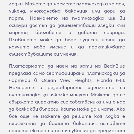
лодки. Можете да наемете платноходка за ден,
уикенд, многодневна ваканция или дори за
парти. Наемането на платноходка ще ви
осигури достъп до зашеметяващи гледки към
морето, бреговете и дивата природа.
Плаването може да бъде чудесен начин да
научите ново умение и да практикувате
съществуващите си умения.
Платформата за наем на яхти на BednBlue
предлага само сертифицирани платноходки за
чартъри в Ocean View Heights, Florida (FL).
Намерете и резервирайте идеалната си
платноходка за няколко минути. Можете да се
свържете директно със собственика или с нас
за всякакви въпроси, които може да имате. Ако
все още не можете да решите коя лодка е
перфектна за вашата ваканция, оставете
нашите експерти по пътувания да предложат