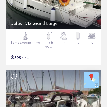
Dufour 512 Grand Large
Ветроходна яхта
50 ft
12
5
6
15 m
$
893
/нощ