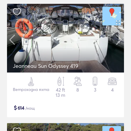
Jeanneau Sun Odyssey 419
Ветроходна яхта
42 ft
8
3
4
13 m
$
614
/нощ