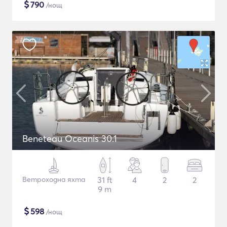
$
790
/нощ
Beneteau Oceanis 30.1
Ветроходна яхта
31 ft
4
2
2
9 m
$
598
/нощ