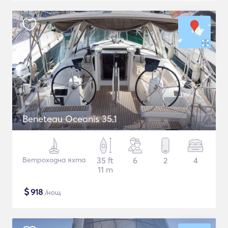
Beneteau Oceanis 35.1
Ветроходна яхта
35 ft
6
2
4
11 m
$
918
/нощ