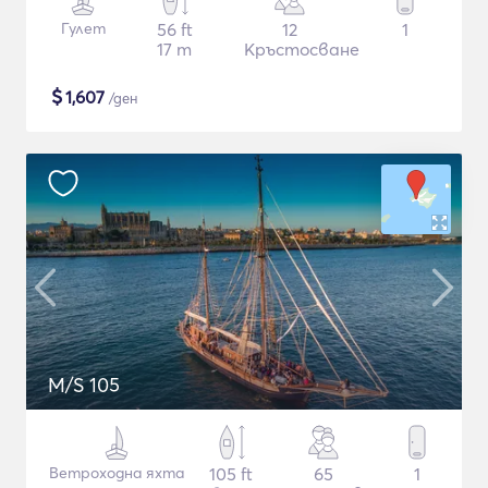
Гулет
56 ft
12
1
17 m
Кръстосване
$
1,607
/ден
M/S 105
Ветроходна яхта
105 ft
65
1