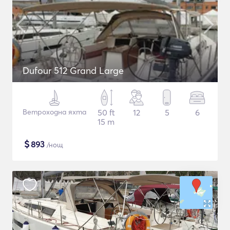
Dufour 512 Grand Large
Ветроходна яхта
50 ft
12
5
6
15 m
$
893
/нощ