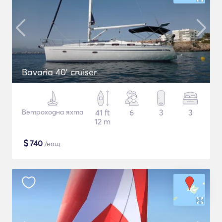
Bavaria 40' cruiser
Ветроходна яхта
41 ft
6
3
3
12 m
$
740
/нощ