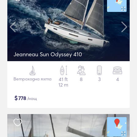
Jeanneau Sun Odyssey 410
Ветроходна яхта
41 ft
8
3
4
12 m
$
778
/нощ