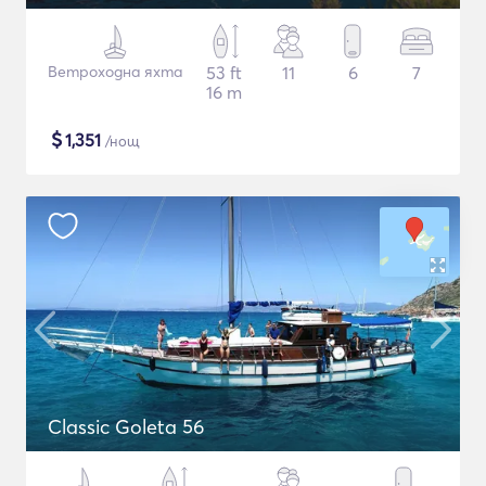
Ветроходна яхта
53 ft
11
6
7
16 m
$
1,351
/нощ
Classic Goleta 56