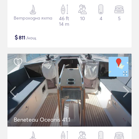
Ветроходна яхта
46 ft
10
4
5
14 m
$
811
/нощ
Beneteau Oceanis 41.1