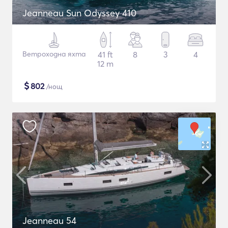
Jeanneau Sun Odyssey 410
Ветроходна яхта
41 ft
8
3
4
12 m
$
802
/нощ
Jeanneau 54