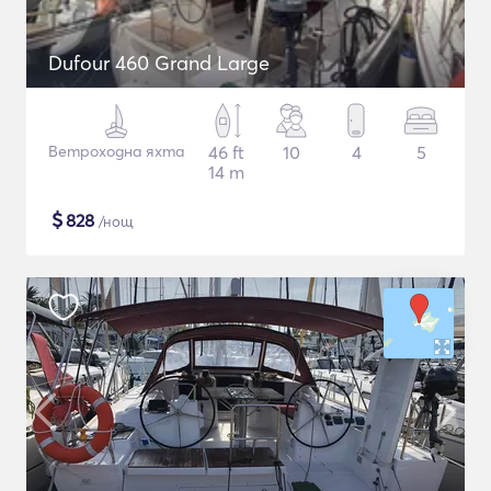
Dufour 460 Grand Large
Ветроходна яхта
46 ft
10
4
5
14 m
$
828
/нощ