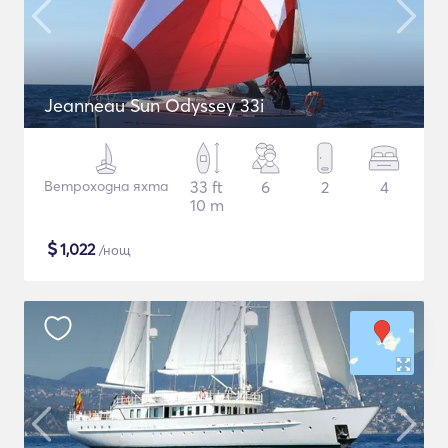
Jeanneau Sun Odyssey 33i
Ветроходна яхта
33 ft
6
2
4
10 m
$
1,022
/нощ