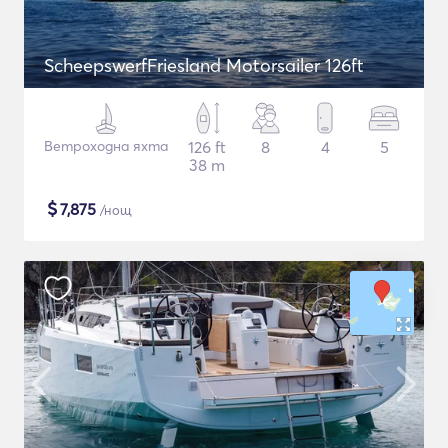
ScheepswerfFriesland Motorsailer 126ft
Ветроходна яхта
126 ft
8
4
5
38 m
$
7,875
/нощ