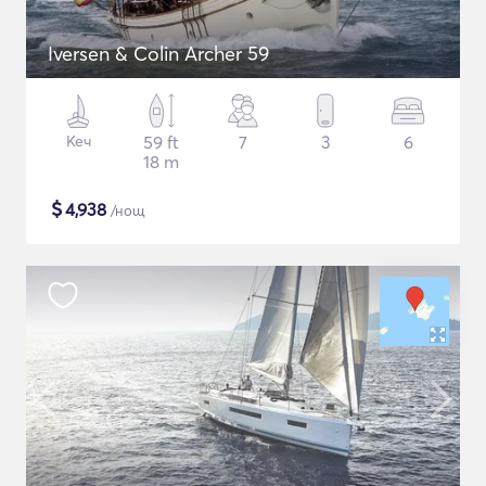
Iversen & Colin Archer 59
Кеч
59 ft
7
3
6
18 m
$
4,938
/нощ