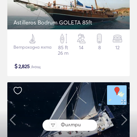
Astilleros Bodrum GOLETA 85ft
Ветроходна яхта
85 ft
14
8
12
26 m
$
2,825
/нощ
Филтри