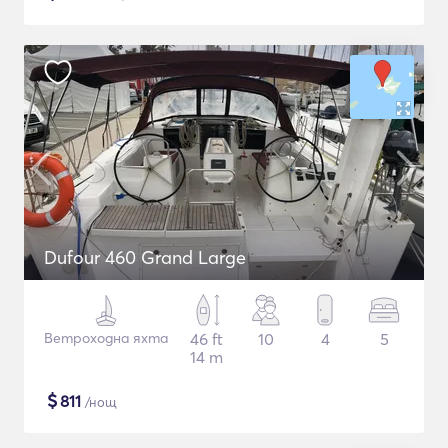
Dufour 460 Grand Large
Ветроходна яхта
46 ft
10
4
5
14 m
$
811
/нощ