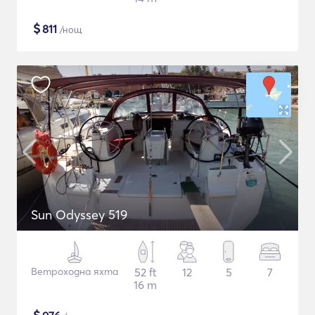
$
811
/нощ
Sun Odyssey 519
Ветроходна яхта
52 ft
12
5
7
16 m