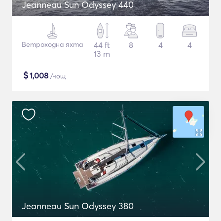
Jeanneau Sun Odyssey 440
Ветроходна яхта
44 ft
8
4
4
13 m
$
1,008
/нощ
Jeanneau Sun Odyssey 380