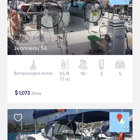
Jeanneau 54
Ветроходна яхта
55 ft
10
5
5
17 m
$
1,073
/нощ