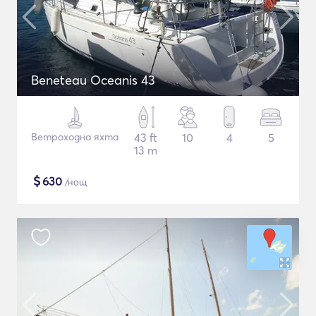
Beneteau Oceanis 43
Ветроходна яхта
43 ft
10
4
5
13 m
$
630
/нощ