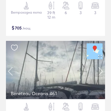
Ветроходна яхта
39 ft
6
3
3
12 m
$
705
/нощ
Beneteau Oceanis 46.1