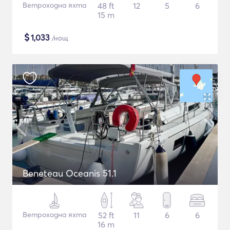
Ветроходна яхта
48 ft
12
5
6
15 m
$
1,033
/нощ
Beneteau Oceanis 51.1
Ветроходна яхта
52 ft
11
6
6
16 m