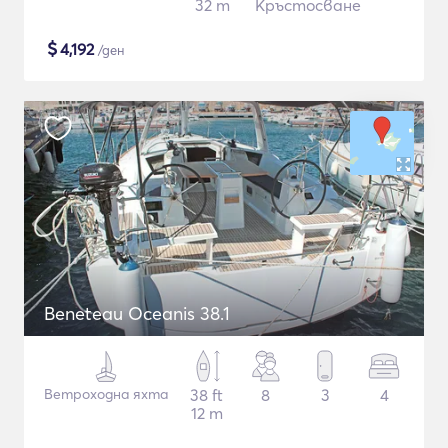
32 m
Кръстосване
$
4,192
/ден
Beneteau Oceanis 38.1
Ветроходна яхта
38 ft
8
3
4
12 m