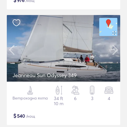
$
976
/нощ
Jeanneau Sun Odyssey 349
Ветроходна яхта
34 ft
6
3
4
10 m
$
540
/нощ