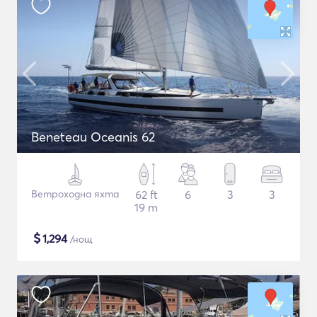
Beneteau Oceanis 62
Ветроходна яхта
62 ft
6
3
3
19 m
$
1,294
/нощ