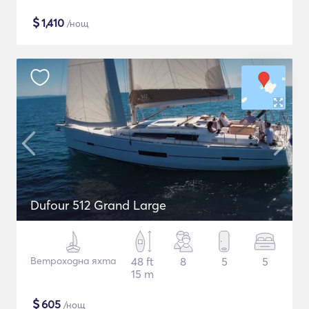
$
1,410
/нощ
Dufour 512 Grand Large
Ветроходна яхта
48 ft
8
5
5
15 m
$
605
/нощ