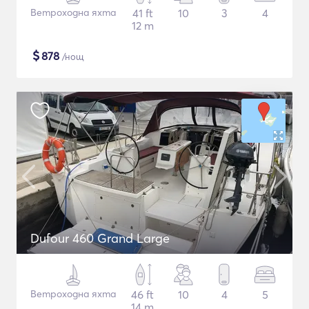
Ветроходна яхта
41 ft
10
3
4
12 m
$
878
/нощ
Dufour 460 Grand Large
Ветроходна яхта
46 ft
10
4
5
14 m