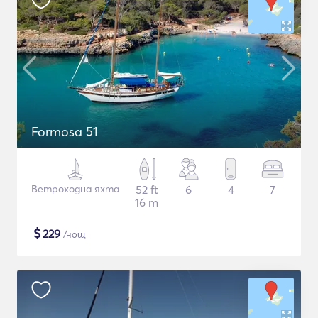
Formosa 51
Ветроходна яхта
52 ft
6
4
7
16 m
$
229
/нощ