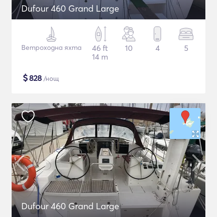
Dufour 460 Grand Large
Ветроходна яхта
46 ft
10
4
5
14 m
$
828
/нощ
Dufour 460 Grand Large