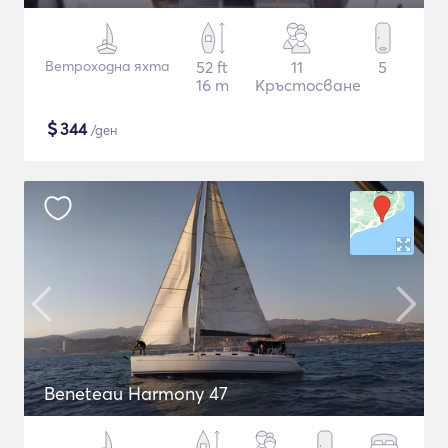
Ветроходна яхта
52 ft
11
5
16 m
Кръстосване
$
344
/ден
Beneteau Harmony 47