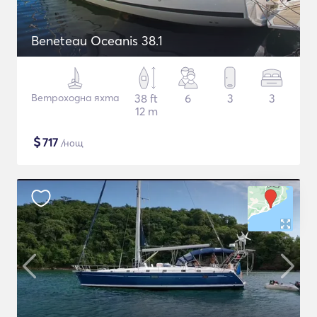
Beneteau Oceanis 38.1
Ветроходна яхта
38 ft
6
3
3
12 m
$
717
/нощ