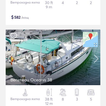
Ветроходна яхта
30 ft
4
2
2
9 m
$
582
/нощ
Beneteau Oceanis 38
Ветроходна яхта
38 ft
8
3
5
12 m