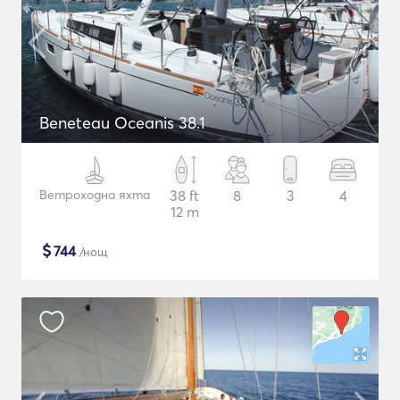
Beneteau Oceanis 38.1
Ветроходна яхта
38 ft
8
3
4
12 m
$
744
/нощ