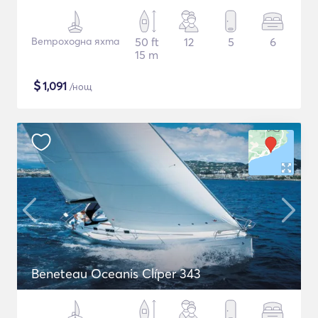
Ветроходна яхта
50 ft
12
5
6
15 m
$
1,091
/нощ
Beneteau Oceanis Clíper 343