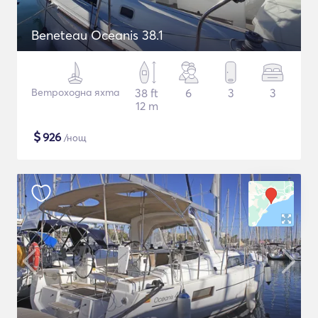
Beneteau Oceanis 38.1
Ветроходна яхта
38 ft
6
3
3
12 m
$
926
/нощ