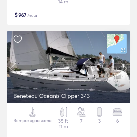
14 m
$
967
/нощ
Beneteau Oceanis Clipper 343
Ветроходна яхта
35 ft
7
3
6
11 m