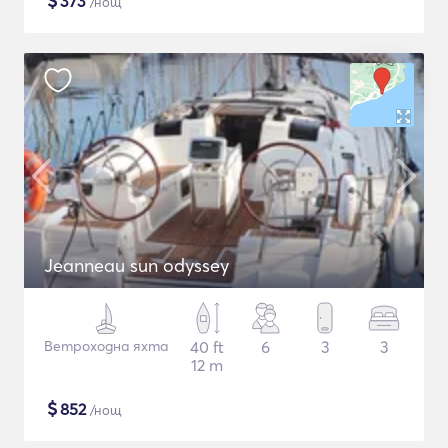
$
373
/нощ
Jeanneau sun odyssey
Ветроходна яхта
40 ft
6
3
3
12 m
$
852
/нощ