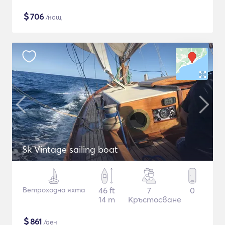
$
706
/нощ
Sk Vintage sailing boat
Ветроходна яхта
46 ft
7
0
14 m
Кръстосване
$
861
/ден