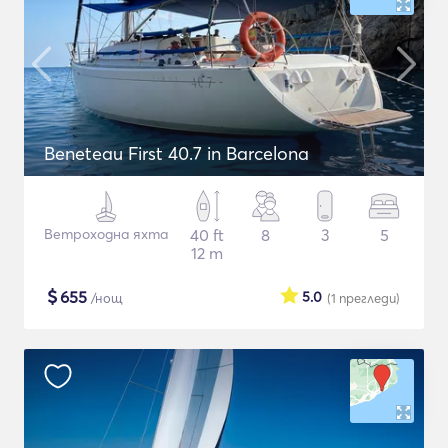
Beneteau First 40.7 in Barcelona
Ветроходна яхта
40 ft
8
3
5
12 m
$
655
5.0
/нощ
(1
прегледи
)