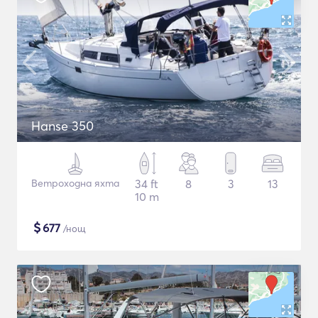
Hanse 350
Ветроходна яхта
34 ft
8
3
13
10 m
$
677
/нощ