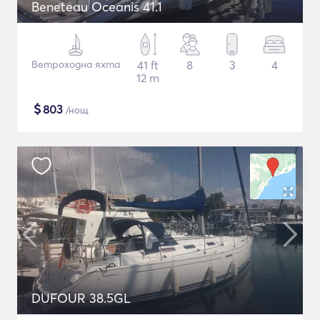
Beneteau Oceanis 41.1
Ветроходна яхта
41 ft
8
3
4
12 m
$
803
/нощ
DUFOUR 38.5GL