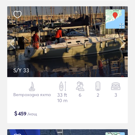
S/Y 33
Ветроходна яхта
33 ft
6
2
3
10 m
$
459
/нощ