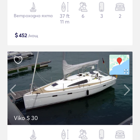
Ветроходна яхта
37 ft
6
3
2
11 m
$
452
/нощ
Viko S 30