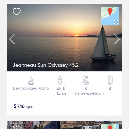
Jeanneau Sun Odyssey 45.2
Ветроходна яхта
45 ft
8
4
14 m
Кръстосване
$
746
/ден