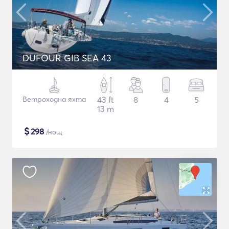
DUFOUR GIB SEA 43
Ветроходна яхта
43 ft
8
4
5
13 m
$
298
/нощ