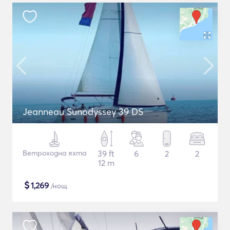
Jeanneau Sunodyssey 39 DS
Ветроходна яхта
39 ft
6
2
2
12 m
$
1,269
/нощ