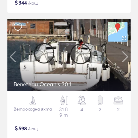
$
344
/нощ
Beneteau Oceanis 30.1
Ветроходна яхта
31 ft
4
2
2
9 m
$
598
/нощ