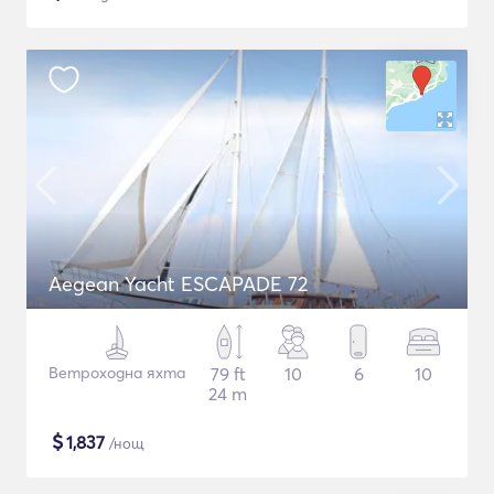
Aegean Yacht ESCAPADE 72
Ветроходна яхта
79 ft
10
6
10
24 m
$
1,837
/нощ