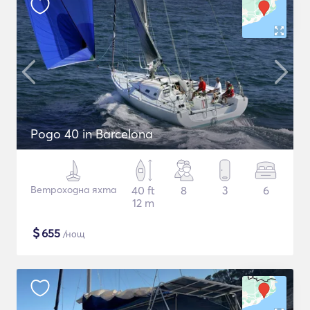
Pogo 40 in Barcelona
Ветроходна яхта
40 ft
8
3
6
12 m
$
655
/нощ