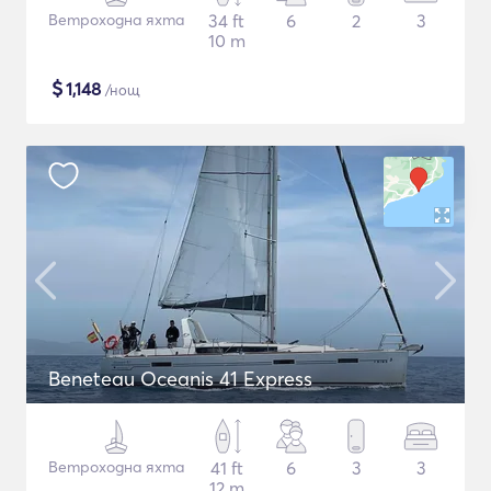
Ветроходна яхта
34 ft
6
2
3
10 m
$
1,148
/нощ
Beneteau Oceanis 41 Express
Ветроходна яхта
41 ft
6
3
3
12 m