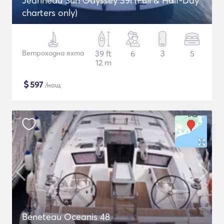
Jeanneau Sun Odyssey 39i (Full & Half-Day
charters only)
Ветроходна яхта
39 ft
6
3
5
12 m
$
597
/нощ
Beneteau Oceanis 48