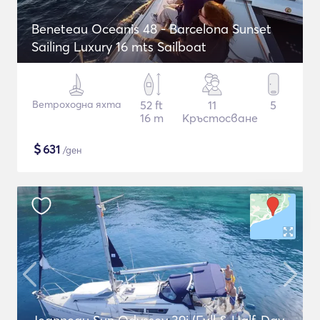
Beneteau Oceanis 48 - Barcelona Sunset
Sailing Luxury 16 mts Sailboat
Ветроходна яхта
52 ft
11
5
16 m
Кръстосване
$
631
/ден