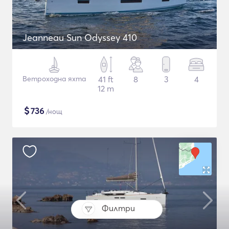
Jeanneau Sun Odyssey 410
Ветроходна яхта
41 ft
8
3
4
12 m
$
736
/нощ
Филтри