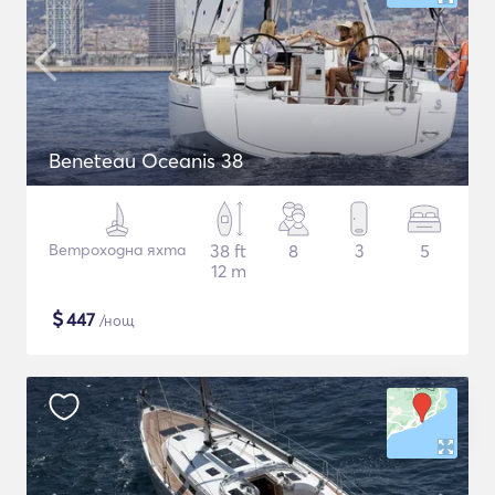
Beneteau Oceanis 38
Ветроходна яхта
38 ft
8
3
5
12 m
$
447
/нощ