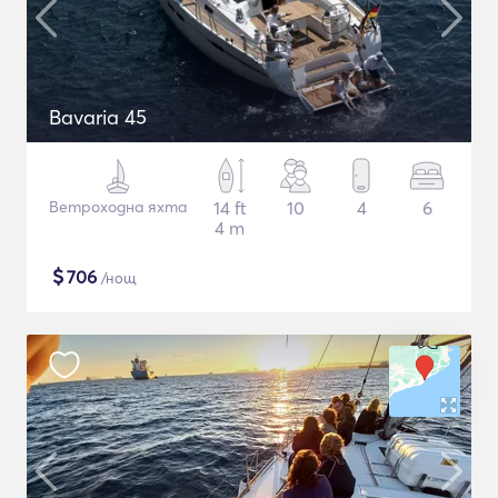
Bavaria 45
Ветроходна яхта
14 ft
10
4
6
4 m
$
706
/нощ