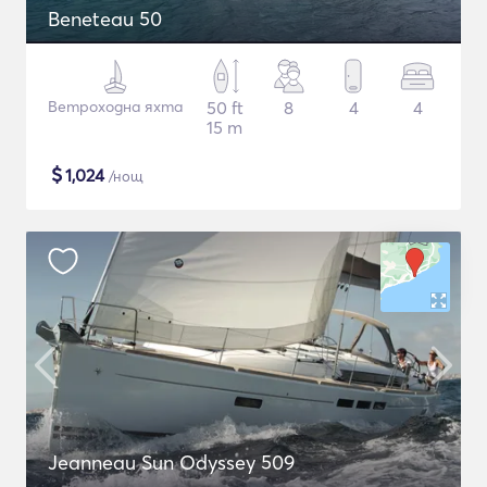
Beneteau 50
Ветроходна яхта
50 ft
8
4
4
15 m
$
1,024
/нощ
Jeanneau Sun Odyssey 509