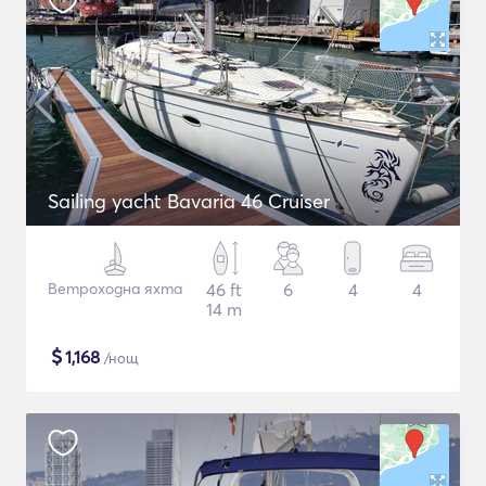
Sailing yacht Bavaria 46 Cruiser
Ветроходна яхта
46 ft
6
4
4
14 m
$
1,168
/нощ