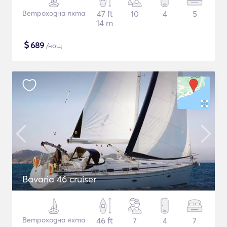
Ветроходна яхта
47 ft
10
4
5
14 m
$
689
/нощ
Bavaria 46 cruiser
Ветроходна яхта
46 ft
7
4
7