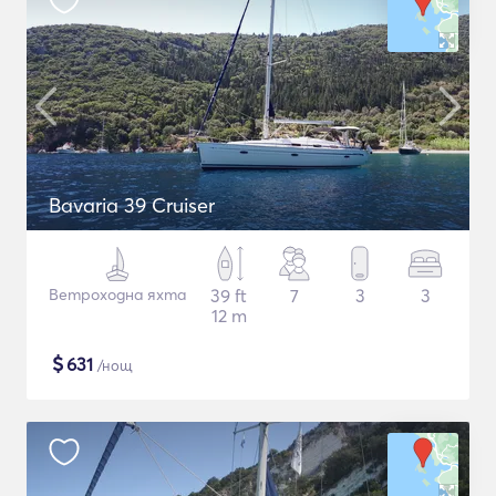
Bavaria 39 Cruiser
Ветроходна яхта
39 ft
7
3
3
12 m
$
631
/нощ