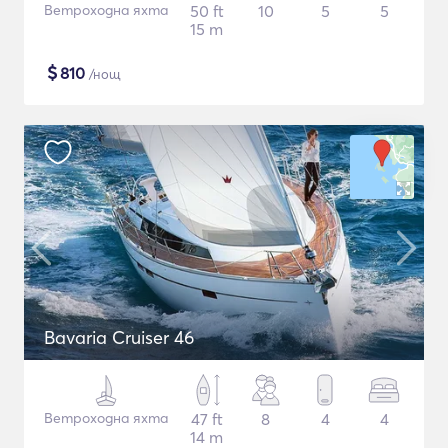
Ветроходна яхта
50 ft
10
5
5
15 m
$
810
/нощ
Bavaria Cruiser 46
Ветроходна яхта
47 ft
8
4
4
14 m