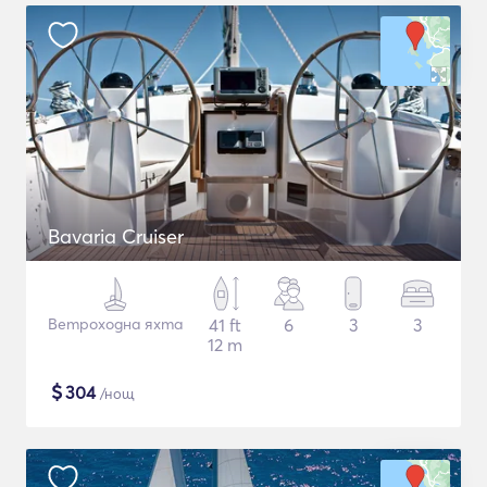
Bavaria Cruiser
Ветроходна яхта
41 ft
6
3
3
12 m
$
304
/нощ