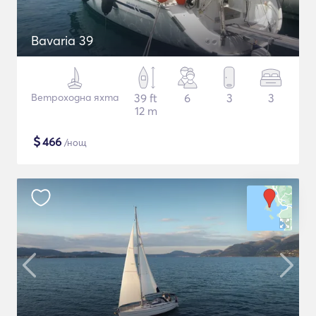
Bavaria 39
Ветроходна яхта
39 ft
6
3
3
12 m
$
466
/нощ