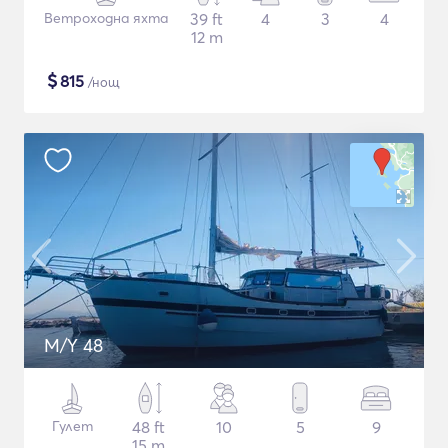
Ветроходна яхта
39 ft
4
3
4
12 m
$
815
/нощ
M/Y 48
Гулет
48 ft
10
5
9
15 m