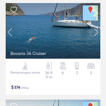
Bavaria 36 Cruiser
Ветроходна яхта
36 ft
6
3
3
11 m
$
574
/нощ