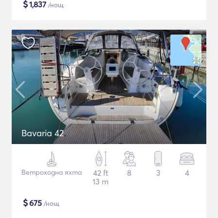
$
1,837
/нощ
Bavaria 42
Ветроходна яхта
42 ft
8
3
4
13 m
$
675
/нощ