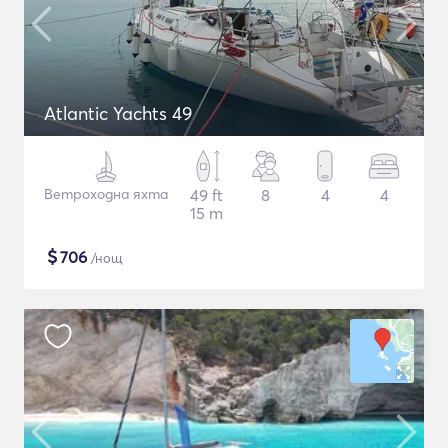
Atlantic Yachts 49
Ветроходна яхта
49 ft
8
4
4
15 m
$
706
/нощ