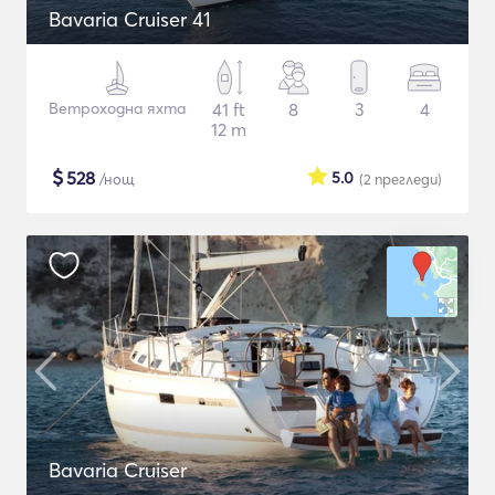
Bavaria Cruiser 41
Ветроходна яхта
41 ft
8
3
4
12 m
$
528
5.0
/нощ
(2
прегледи
)
Bavaria Cruiser