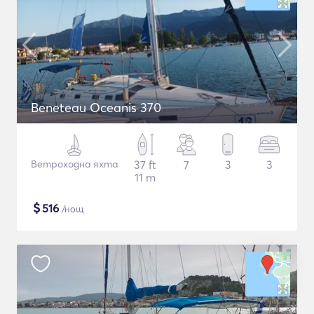
Beneteau Oceanis 370
Ветроходна яхта
37 ft
7
3
3
11 m
$
516
/нощ