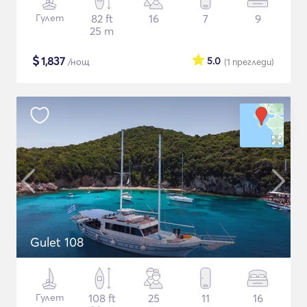
Гулет
82 ft
16
7
9
25 m
$
1,837
5.0
/нощ
(1
прегледи
)
Gulet 108
Гулет
108 ft
25
11
16