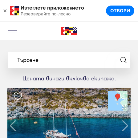
Изтеглете приложението
×
ОТВОРИ
Резервирайте по-лесно
Търсене
Цената винаги включва екипажа.