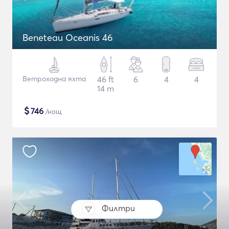
Beneteau Oceanis 46
Ветроходна яхта
46 ft
6
4
4
14 m
$
746
/нощ
Филтри