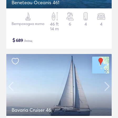
Beneteau Oceanis 461
Ветроходна яхта
46 ft
6
4
4
14 m
$
689
/нощ
Bavaria Cruiser 46