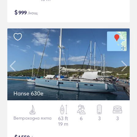
$
999
/нощ
Hanse 630e
Ветроходна яхта
63 ft
6
3
3
19 m