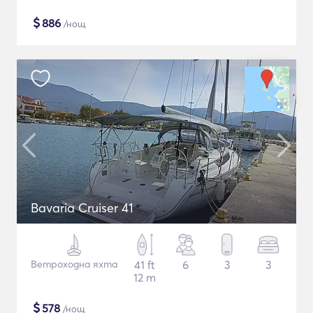
$
886
/нощ
Bavaria Cruiser 41
Ветроходна яхта
41 ft
6
3
3
12 m
$
578
/нощ