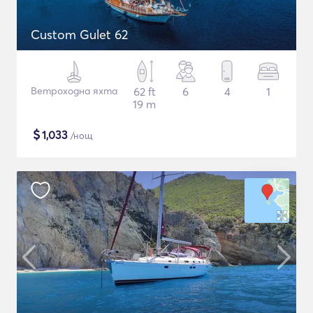
Custom Gulet 62
Ветроходна яхта
62 ft
6
4
1
19 m
$
1,033
/нощ