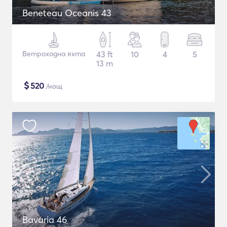
Beneteau Oceanis 43
Ветроходна яхта
43 ft
10
4
5
13 m
$
520
/нощ
Bavaria 46