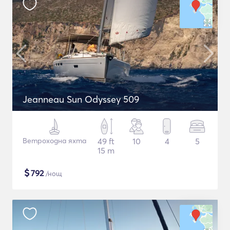
Jeanneau Sun Odyssey 509
Ветроходна яхта
49 ft
10
4
5
15 m
$
792
/нощ