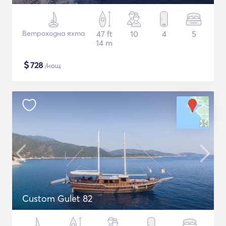
Ветроходна яхта
47 ft
10
4
5
14 m
$
728
/нощ
Custom Gulet 82