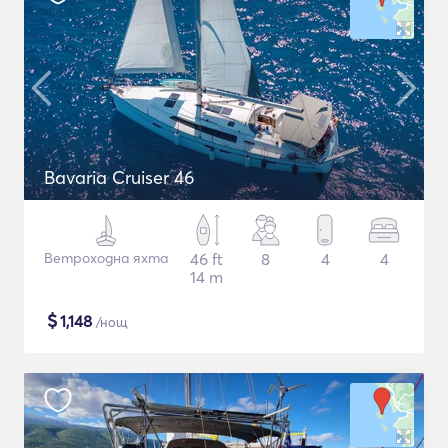
Bavaria Cruiser 46
Ветроходна яхта
46 ft
8
4
4
14 m
$
1,148
/нощ