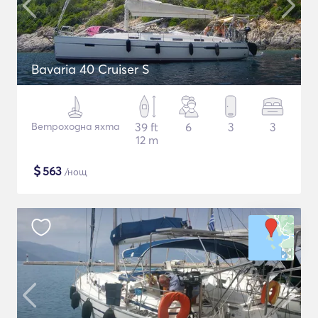
Bavaria 40 Cruiser S
Ветроходна яхта
39 ft
6
3
3
12 m
$
563
/нощ