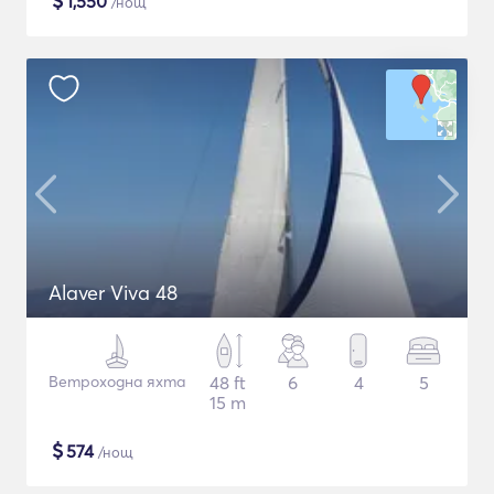
$
1,550
/нощ
Alaver Viva 48
Ветроходна яхта
48 ft
6
4
5
15 m
$
574
/нощ