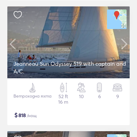
Jeanneau Sun Odyssey 519 with captain and
A/C.
Ветроходна яхта
52 ft
10
6
9
16 m
$
818
/нощ