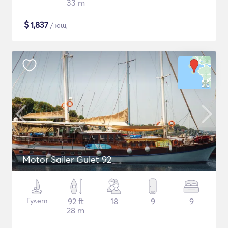
33 m
$
1,837
/нощ
Motor Sailer Gulet 92
Гулет
92 ft
18
9
9
28 m