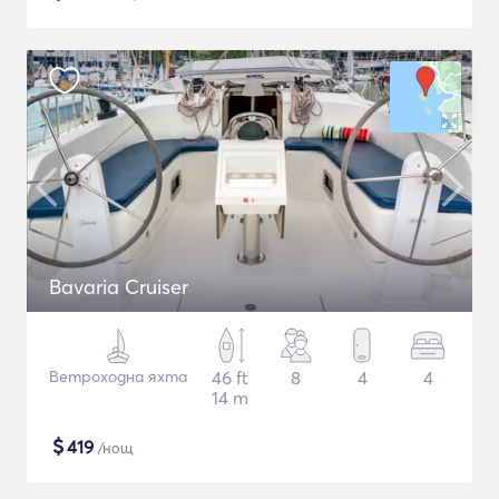
Bavaria Cruiser
Ветроходна яхта
46 ft
8
4
4
14 m
$
419
/нощ