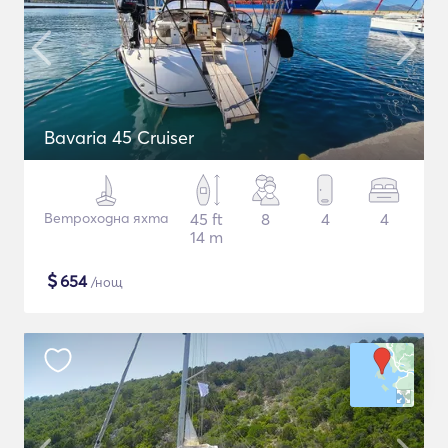
Bavaria 45 Cruiser
Ветроходна яхта
45 ft
8
4
4
14 m
$
654
/нощ