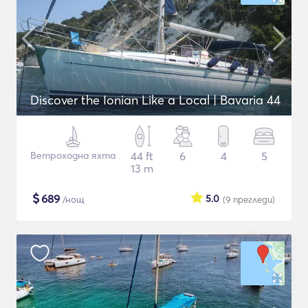
Discover the Ionian Like a Local | Bavaria 44
Ветроходна яхта
44 ft
6
4
5
13 m
$
689
5.0
/нощ
(9
прегледи
)