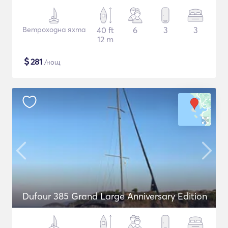
Ветроходна яхта
40 ft
6
3
3
12 m
$
281
/нощ
Dufour 385 Grand Large Anniversary Edition