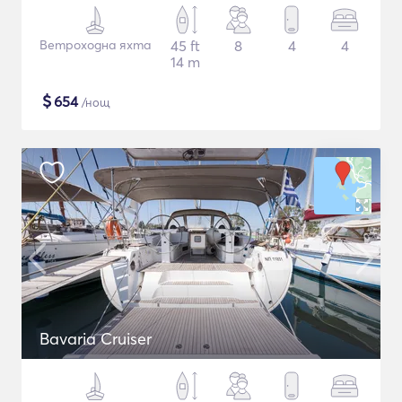
Ветроходна яхта
45 ft
8
4
4
14 m
$
654
/нощ
Bavaria Cruiser