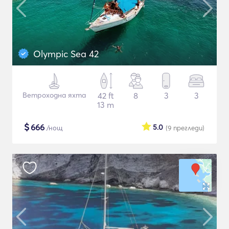
Olympic Sea 42
Ветроходна яхта
42 ft
8
3
3
13 m
$
666
5.0
/нощ
(9
прегледи
)