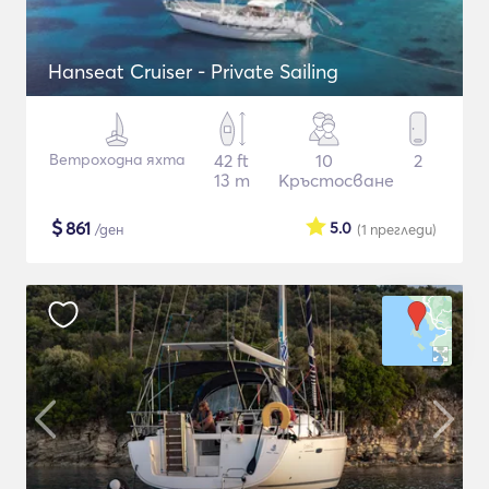
Hanseat Cruiser - Private Sailing
Ветроходна яхта
42 ft
10
2
13 m
Кръстосване
$
861
5.0
/ден
(1
прегледи
)