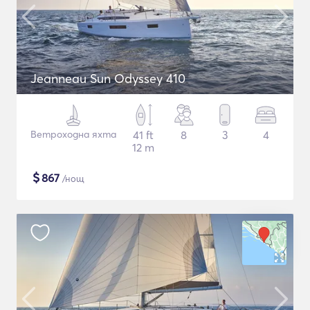
Jeanneau Sun Odyssey 410
Ветроходна яхта
41 ft
8
3
4
12 m
$
867
/нощ