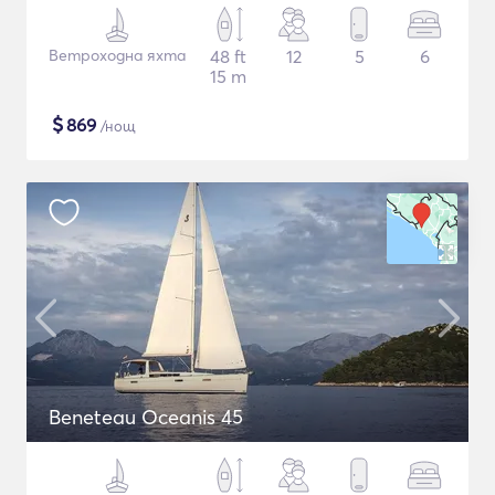
Ветроходна яхта
48 ft
12
5
6
15 m
$
869
/нощ
Beneteau Oceanis 45