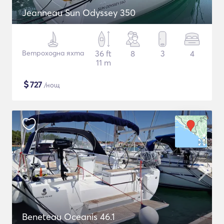
Jeanneau Sun Odyssey 350
Ветроходна яхта
36 ft
8
3
4
11 m
$
727
/нощ
Beneteau Oceanis 46.1