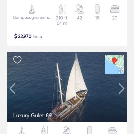
Ветроходна яхта
210 ft
42
18
20
64 m
$
22,970
/нощ
Luxury Gulet 89