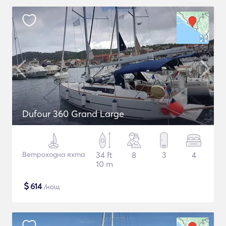
Dufour 360 Grand Large
Ветроходна яхта
34 ft
8
3
4
10 m
$
614
/нощ