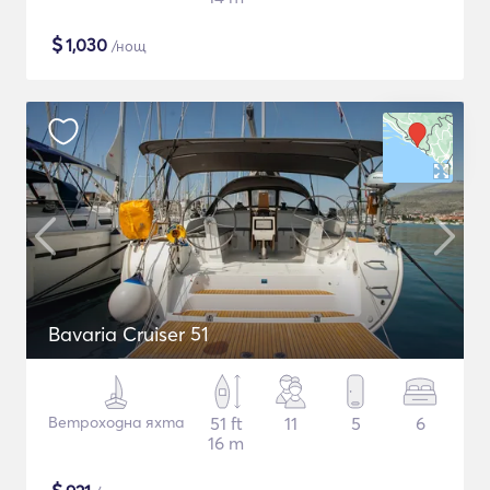
$
1,030
/нощ
Bavaria Cruiser 51
Ветроходна яхта
51 ft
11
5
6
16 m