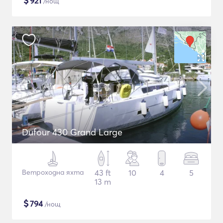
$
921
/нощ
Dufour 430 Grand Large
Ветроходна яхта
43 ft
10
4
5
13 m
$
794
/нощ