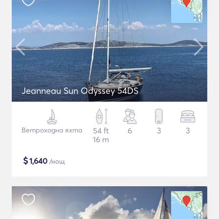
Jeanneau Sun Odyssey 54DS
Ветроходна яхта
54 ft
6
3
3
16 m
$
1,640
/нощ