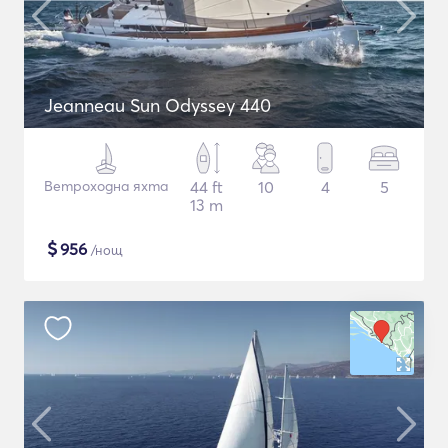
Jeanneau Sun Odyssey 440
Ветроходна яхта
44 ft
10
4
5
13 m
$
956
/нощ