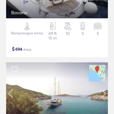
Bavaria
Ветроходна яхта
49 ft
10
5
5
15 m
$
694
/нощ