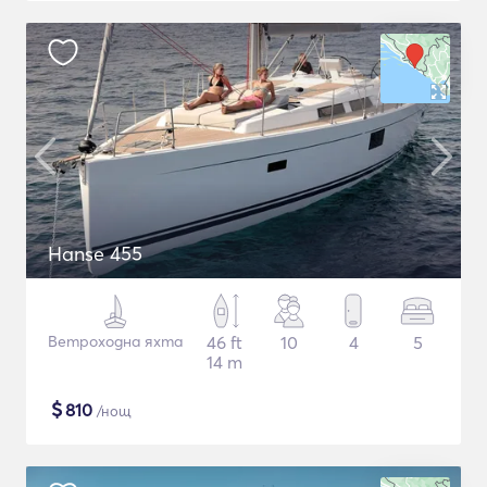
Hanse 455
Ветроходна яхта
46 ft
10
4
5
14 m
$
810
/нощ