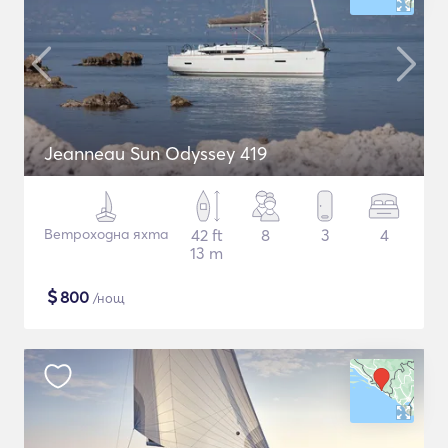
Jeanneau Sun Odyssey 419
Ветроходна яхта
42 ft
8
3
4
13 m
$
800
/нощ