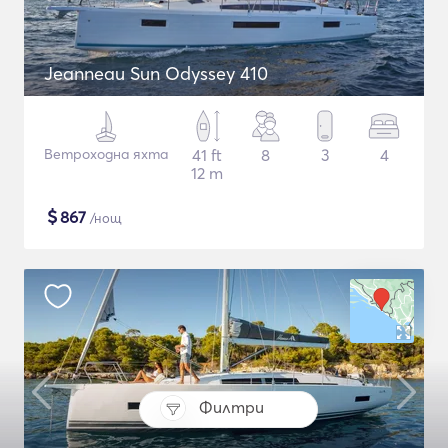
Jeanneau Sun Odyssey 410
Ветроходна яхта
41 ft
8
3
4
12 m
$
867
/нощ
Филтри