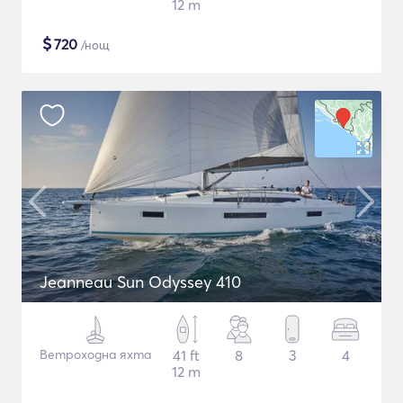
12 m
$
720
/нощ
Jeanneau Sun Odyssey 410
Ветроходна яхта
41 ft
8
3
4
12 m