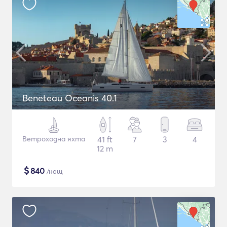
Beneteau Oceanis 40.1
Ветроходна яхта
41 ft
7
3
4
12 m
$
840
/нощ