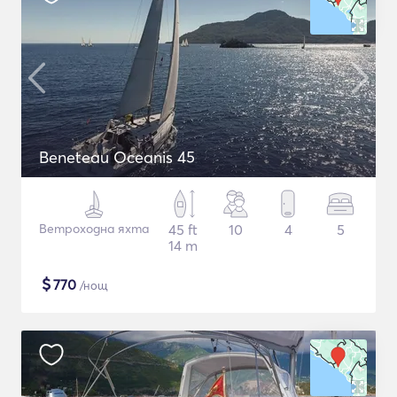
Beneteau Oceanis 45
Ветроходна яхта
45 ft
10
4
5
14 m
$
770
/нощ