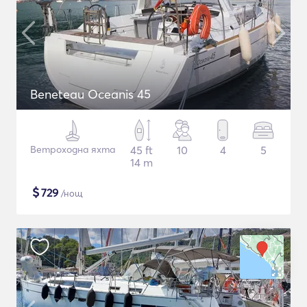
Beneteau Oceanis 45
Ветроходна яхта
45 ft
10
4
5
14 m
$
729
/нощ