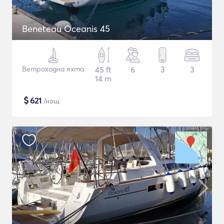
Beneteau Oceanis 45
Ветроходна яхта
45 ft
6
3
3
14 m
$
621
/нощ