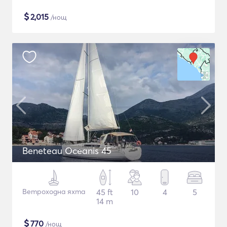
$
2,015
/нощ
Beneteau Oceanis 45
Ветроходна яхта
45 ft
10
4
5
14 m
$
770
/нощ