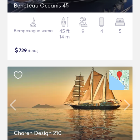
Beneteau Oceanis 45
Ветроходна яхта
45 ft
9
4
5
14 m
$
729
/нощ
Choren Design 210