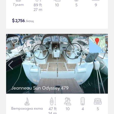
Гулет
89 ft
10
5
9
27 m
$
2,756
/нощ
Jeanneau Sun Odyssey 479
Ветроходна яхта
47 ft
10
4
5
14 m