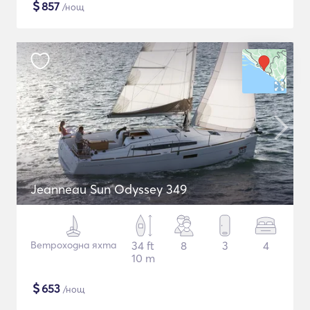
$
857
/нощ
Jeanneau Sun Odyssey 349
Ветроходна яхта
34 ft
8
3
4
10 m
$
653
/нощ