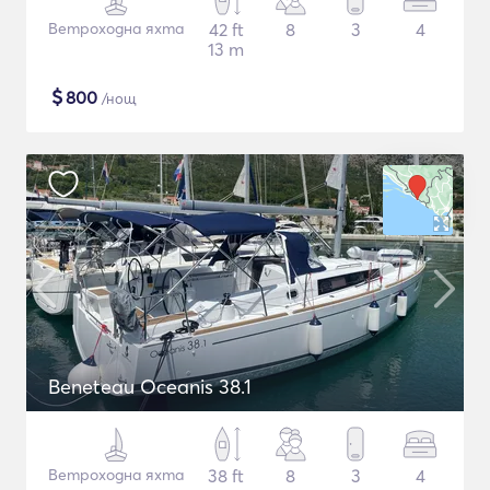
Ветроходна яхта
42 ft
8
3
4
13 m
$
800
/нощ
Beneteau Oceanis 38.1
Ветроходна яхта
38 ft
8
3
4