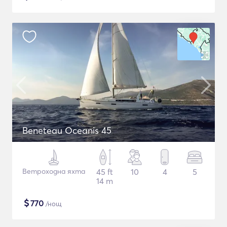
Beneteau Oceanis 45
Ветроходна яхта
45 ft
10
4
5
14 m
$
770
/нощ