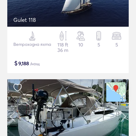
Gulet 118
Ветроходна яхта
118 ft
10
5
5
36 m
$
9,188
/нощ