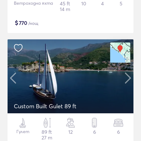
Ветроходна яхта
45 ft
10
4
5
14 m
$
770
/нощ
Custom Built Gulet 89 ft
Гулет
89 ft
12
6
6
27 m