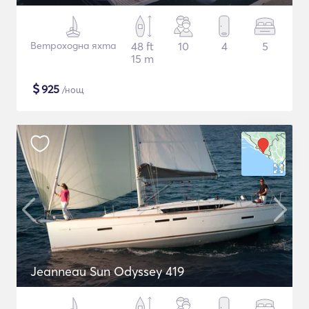
Ветроходна яхта
48 ft
10
4
5
15 m
$
925
/нощ
Jeanneau Sun Odyssey 419