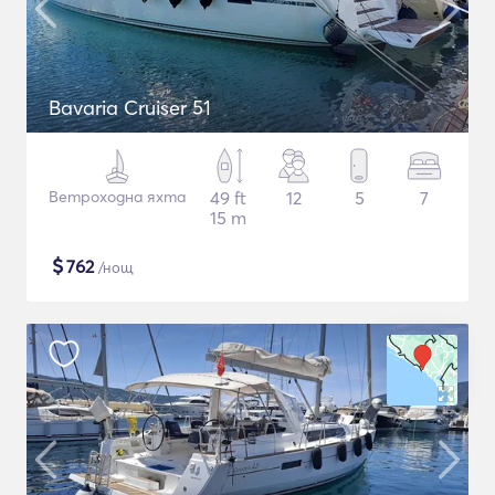
Bavaria Cruiser 51
Ветроходна яхта
49 ft
12
5
7
15 m
$
762
/нощ