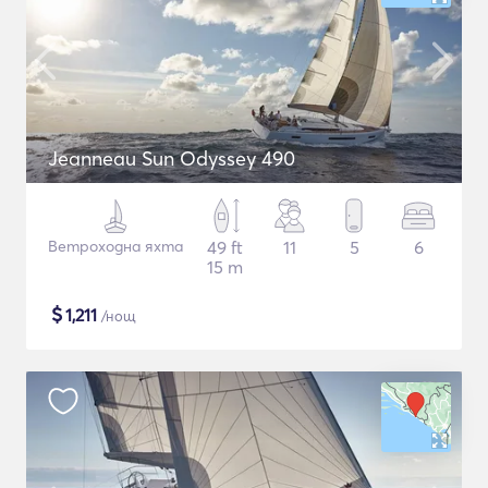
Jeanneau Sun Odyssey 490
Ветроходна яхта
49 ft
11
5
6
15 m
$
1,211
/нощ