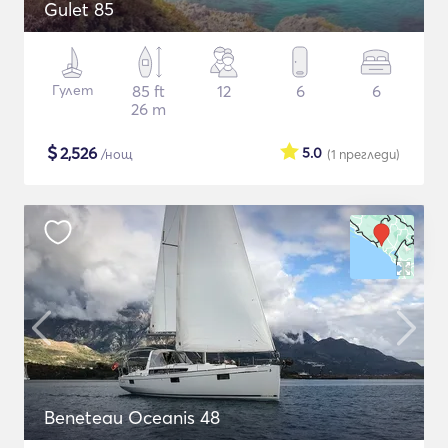
Gulet 85
Гулет
85 ft
12
6
6
26 m
$
2,526
5.0
/нощ
(1
прегледи
)
Beneteau Oceanis 48