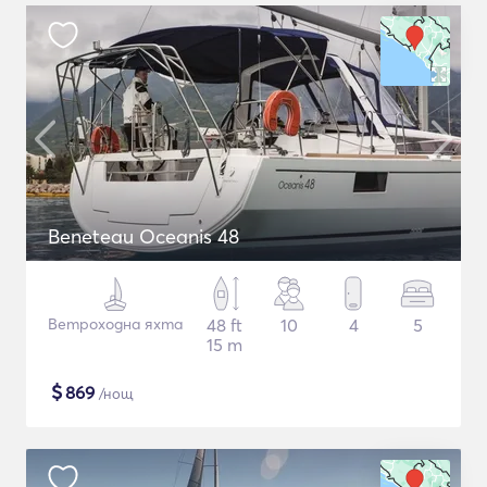
Beneteau Oceanis 48
Ветроходна яхта
48 ft
10
4
5
15 m
$
869
/нощ