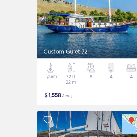
Custom Gulet 72
Гулет
72 ft
8
4
4
22 m
$
1,558
/нощ