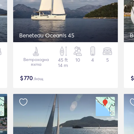
Beneteau Oceanis 45
B
Ветроходна
45 ft
10
4
5
яхта
14 m
$
770
/нощ