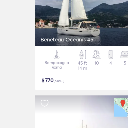
Beneteau Oceanis 45
Ветроходна
45 ft
10
4
5
яхта
14 m
$
770
/нощ