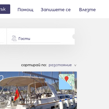
сък
Помощ
Запишете се
Влезте
Гости
cортирай по:
>