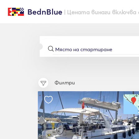
BednBlue
| Цената винаги включва 
Филтри