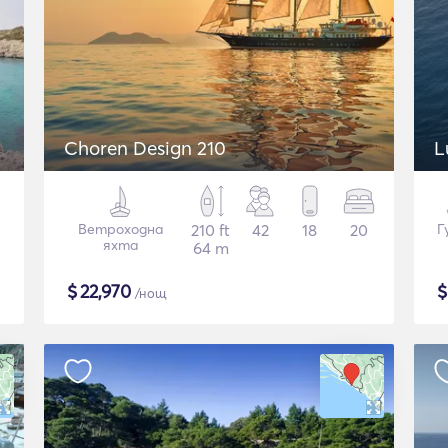
Choren Design 210
L
Ветроходна
210 ft
42
18
20
Г
яхта
64 m
$
22,970
/нощ