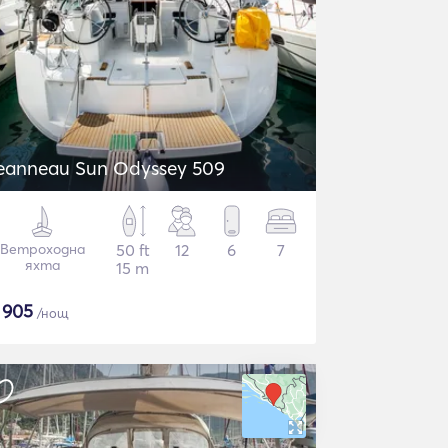
eanneau Sun Odyssey 509
Ветроходна
50 ft
12
6
7
яхта
15 m
$
905
/нощ