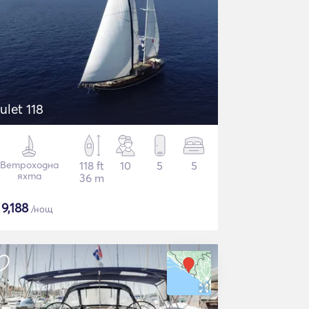
ulet 118
Ветроходна
118 ft
10
5
5
яхта
36 m
$
9,188
/нощ