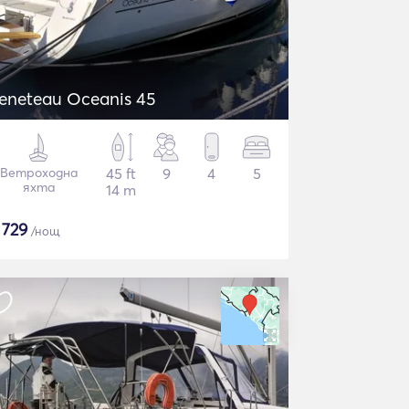
eneteau Oceanis 45
Ветроходна
45 ft
9
4
5
яхта
14 m
$
729
/нощ