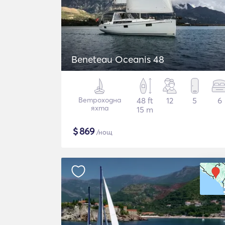
Beneteau Oceanis 48
Ветроходна
48 ft
12
5
6
яхта
15 m
$
869
/нощ