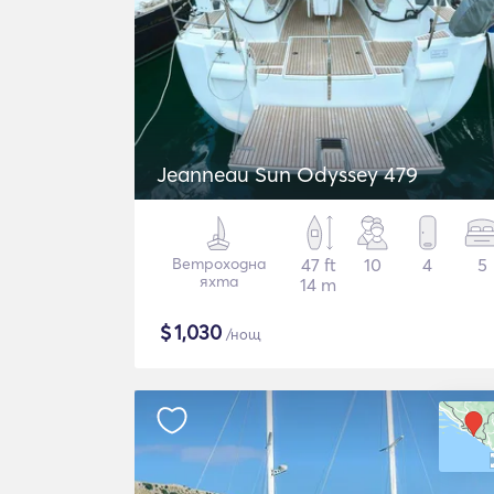
Jeanneau Sun Odyssey 479
Ветроходна
47 ft
10
4
5
яхта
14 m
$
1,030
/нощ