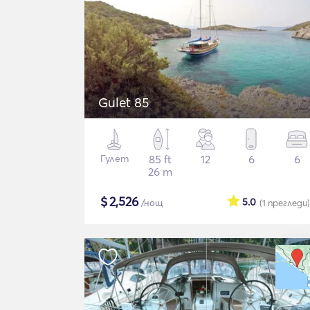
Gulet 85
Гулет
85 ft
12
6
6
26 m
$
2,526
5.0
/нощ
(1
прегледи
)