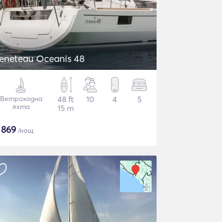
eneteau Oceanis 48
Ветроходна
48 ft
10
4
5
яхта
15 m
$
869
/нощ