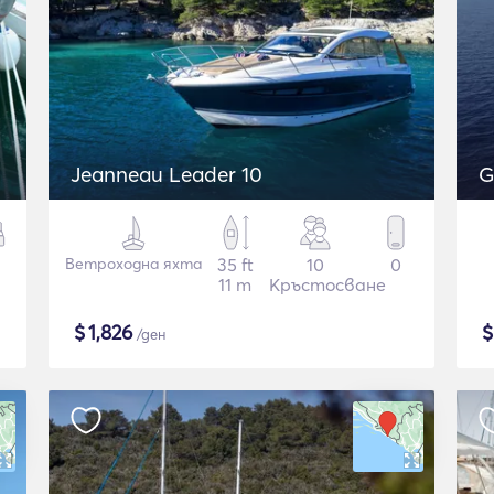
Jeanneau Leader 10
G
Ветроходна яхта
35 ft
10
0
11 m
Кръстосване
$
1,826
/ден