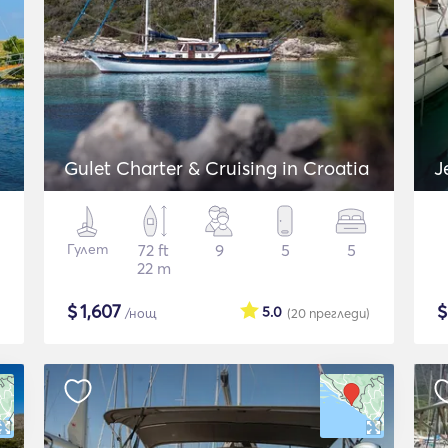
Gulet Charter & Cruising in Croatia
J
Гулет
72 ft
9
5
5
22 m
$
1,607
5.0
/нощ
(20
прегледи
)