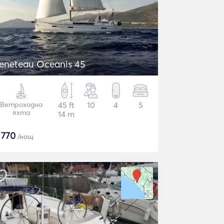
eneteau Oceanis 45
Ветроходна
45 ft
10
4
5
яхта
14 m
$
770
/нощ