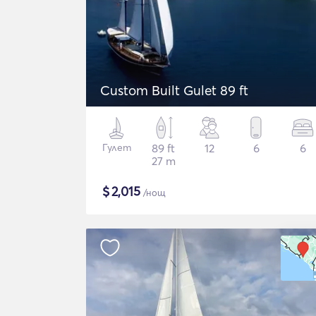
Custom Built Gulet 89 ft
Гулет
89 ft
12
6
6
27 m
$
2,015
/нощ