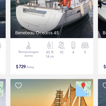
Beneteau Oceanis 45
B
Ветроходна
45 ft
10
4
5
яхта
14 m
$
729
/нощ