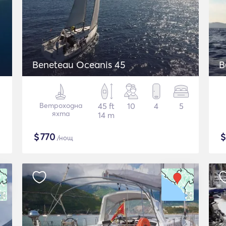
Beneteau Oceanis 45
B
Ветроходна
45 ft
10
4
5
яхта
14 m
$
770
/нощ