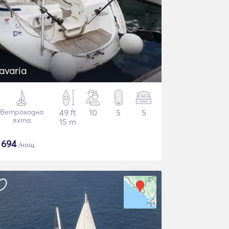
avaria
Ветроходна
49 ft
10
5
5
яхта
15 m
$
694
/нощ