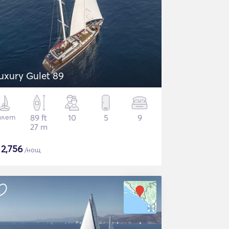
uxury Gulet 89
улет
89 ft
10
5
9
27 m
$
2,756
/нощ