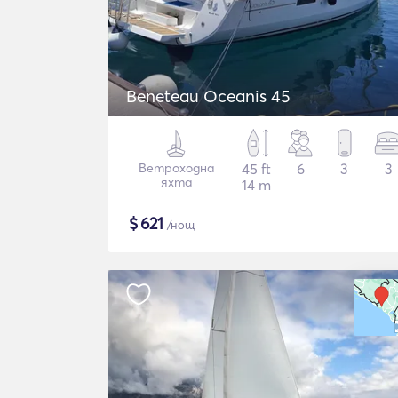
Beneteau Oceanis 45
Ветроходна
45 ft
6
3
3
яхта
14 m
$
621
/нощ