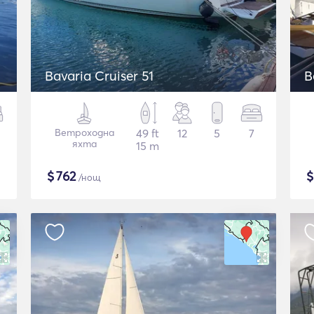
Bavaria Cruiser 51
B
Ветроходна
49 ft
12
5
7
яхта
15 m
$
762
/нощ