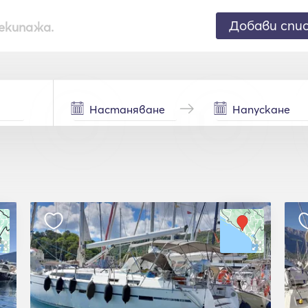
Добави спи
екипажа.