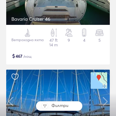
Bavaria Cruiser 46
Ветроходна яхта
47 ft
9
4
5
14 m
$
467
/нощ
Филтри