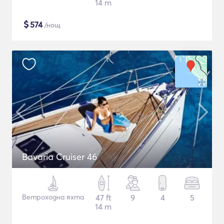
14 m
$
574
/нощ
Bavaria Cruiser 46
Ветроходна яхта
47 ft
9
4
5
14 m