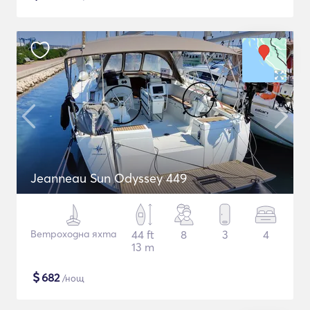
Jeanneau Sun Odyssey 449
Ветроходна яхта
44 ft
8
3
4
13 m
$
682
/нощ