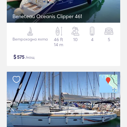
Beneteau Oceanis Clipper 461
Ветроходна яхта
46 ft
10
4
5
14 m
$
575
/нощ