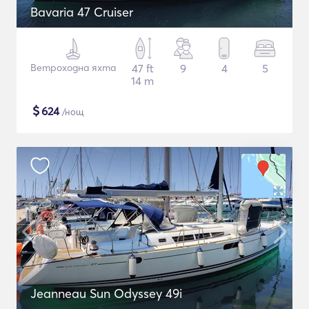
Bavaria 47 Cruiser
Ветроходна яхта
47 ft
9
4
5
14 m
$
624
/нощ
Jeanneau Sun Odyssey 49i