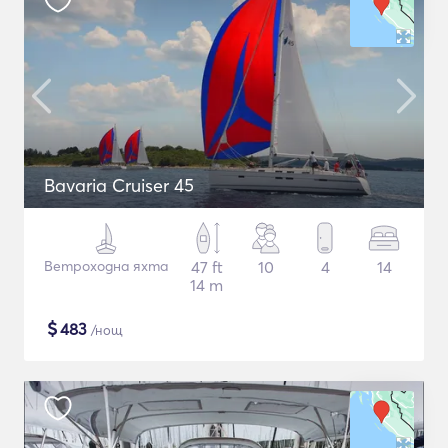
Bavaria Cruiser 45
Ветроходна яхта
47 ft
10
4
14
14 m
$
483
/нощ