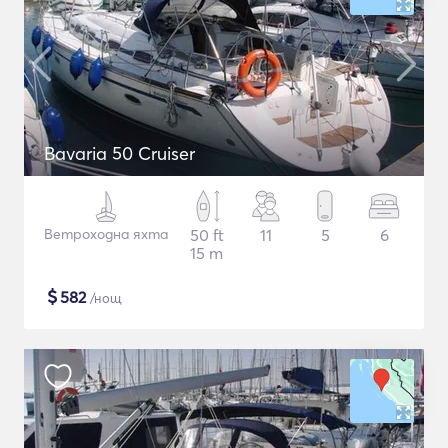
Bavaria 50 Cruiser
Ветроходна яхта
50 ft
11
5
6
15 m
$
582
/нощ