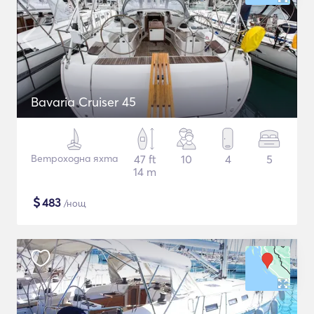
Bavaria Cruiser 45
Ветроходна яхта
47 ft
10
4
5
14 m
$
483
/нощ