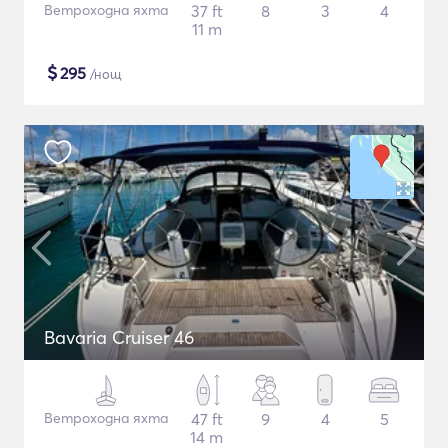
Ветроходна яхта
37 ft
8
3
4
11 m
$
295
/нощ
Bavaria Cruiser 46
Ветроходна яхта
47 ft
9
4
5
14 m