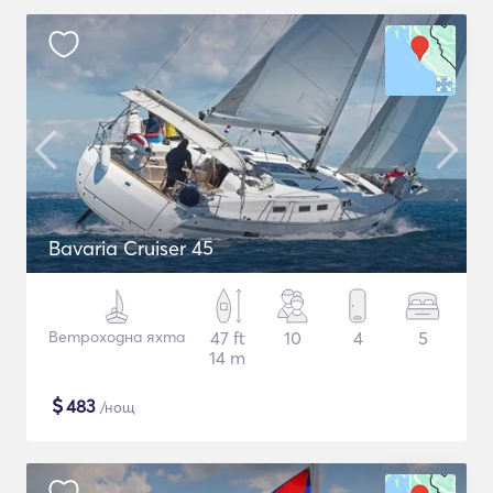
Bavaria Cruiser 45
Ветроходна яхта
47 ft
10
4
5
14 m
$
483
/нощ