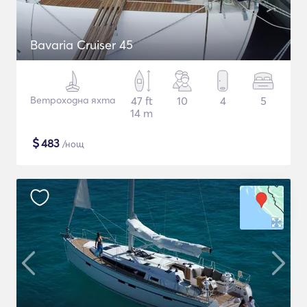
Bavaria Cruiser 45
Ветроходна яхта
47 ft
10
4
5
14 m
$
483
/нощ