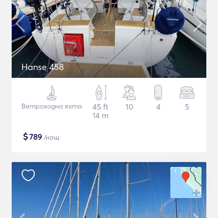
Hanse 458
Ветроходна яхта
45 ft
10
4
5
14 m
$
789
/нощ