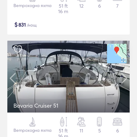
Ветроходна яхта
51 ft
12
6
7
16 m
$
831
/нощ
Bavaria Cruiser 51
Ветроходна яхта
51 ft
11
5
6
16 m