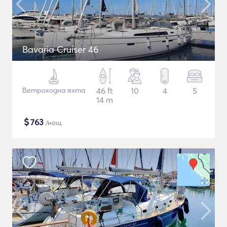
Bavaria Cruiser 46
Ветроходна яхта
46 ft
10
4
5
14 m
$
763
/нощ