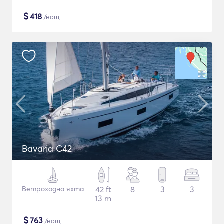
$
418
/нощ
Bavaria C42
Ветроходна яхта
42 ft
8
3
3
13 m
$
763
/нощ