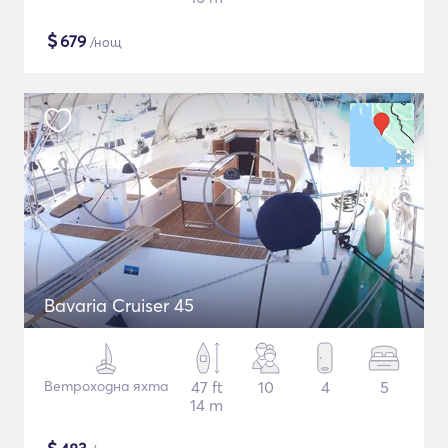
$
679
/нощ
Bavaria Cruiser 45
Ветроходна яхта
47 ft
10
4
5
14 m