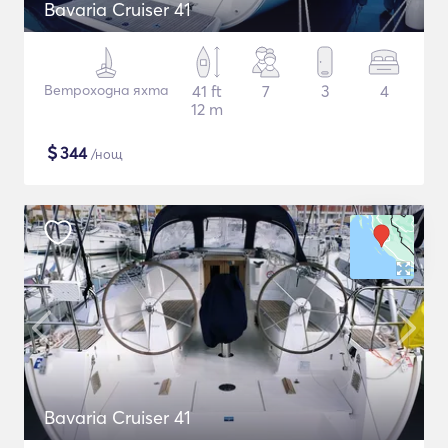
Bavaria Cruiser 41
Ветроходна яхта
41 ft
7
3
4
12 m
$
344
/нощ
Bavaria Cruiser 41