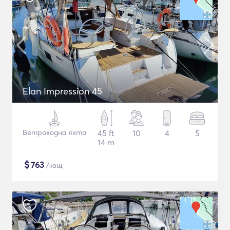
Elan Impression 45
Ветроходна яхта
45 ft
10
4
5
14 m
$
763
/нощ