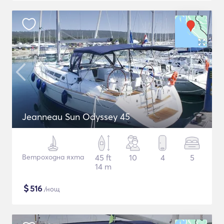
Jeanneau Sun Odyssey 45
Ветроходна яхта
45 ft
10
4
5
14 m
$
516
/нощ