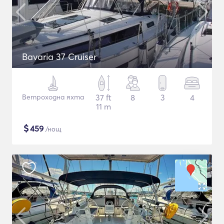
Bavaria 37 Cruiser
Ветроходна яхта
37 ft
8
3
4
11 m
$
459
/нощ