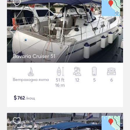
Bavaria Cruiser 51
Ветроходна яхта
51 ft
12
5
6
16 m
$
762
/нощ