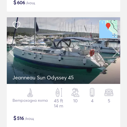
$
606
/нощ
Jeanneau Sun Odyssey 45
Ветроходна яхта
45 ft
10
4
5
14 m
$
516
/нощ