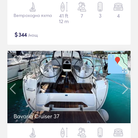
Ветроходна яхта
41 ft
7
3
4
12 m
$
344
/нощ
Bavaria Cruiser 37