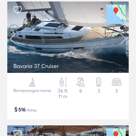
Bavaria 37 Cruiser
Ветроходна яхта
36 ft
8
3
5
11 m
$
516
/нощ