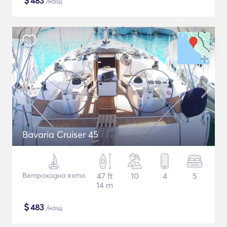
$
483
/нощ
Bavaria Cruiser 45
Ветроходна яхта
47 ft
10
4
5
14 m
$
483
/нощ