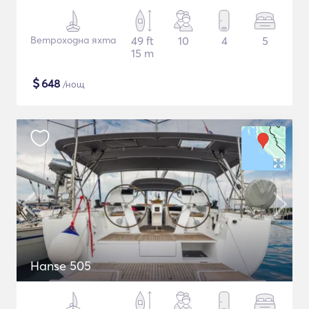
Ветроходна яхта
49 ft
10
4
5
15 m
$
648
/нощ
Hanse 505