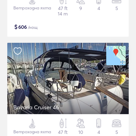
Ветроходна яхта
47 ft
9
4
5
14 m
$
606
/нощ
Bavaria Cruiser 46
Ветроходна яхта
47 ft
10
4
5