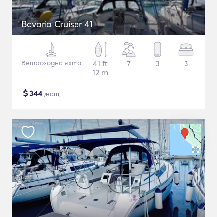
Bavaria Cruiser 41
Ветроходна яхта
41 ft
7
3
3
12 m
$
344
/нощ