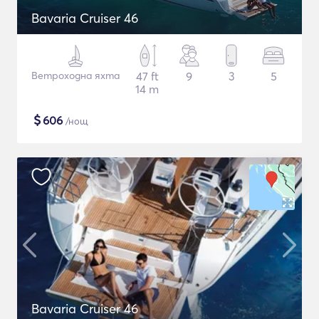
Bavaria Cruiser 46
Ветроходна яхта
47 ft
9
3
5
14 m
$
606
/нощ
Bavaria Cruiser 46