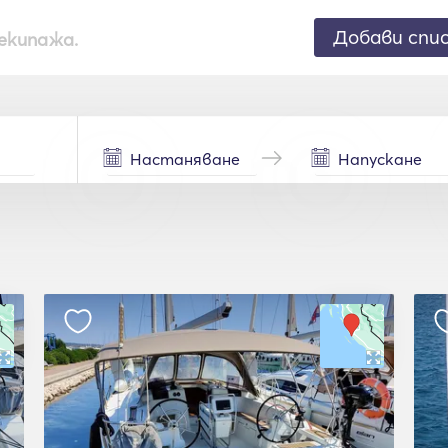
Добави спи
екипажа.