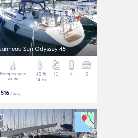
eanneau Sun Odyssey 45
Ветроходна
45 ft
10
4
5
яхта
14 m
$
516
/нощ