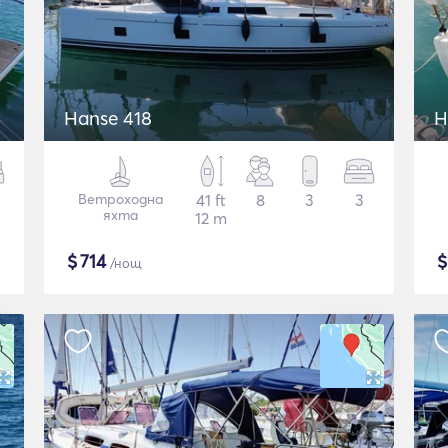
Hanse 418
H
Ветроходна
41 ft
8
3
3
яхта
12 m
$
714
/нощ