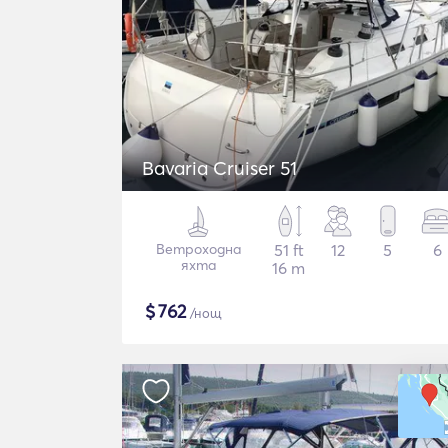
Bavaria Cruiser 51
Ветроходна
51 ft
12
5
6
яхта
16 m
$
762
/нощ