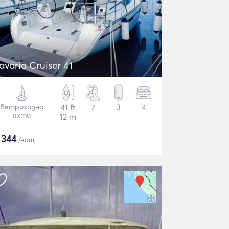
avaria Cruiser 41
Ветроходна
41 ft
7
3
4
яхта
12 m
$
344
/нощ