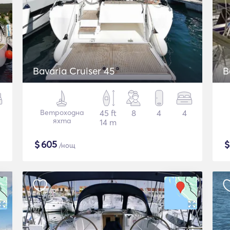
Bavaria Cruiser 45
B
Ветроходна
45 ft
8
4
4
яхта
14 m
$
605
/нощ