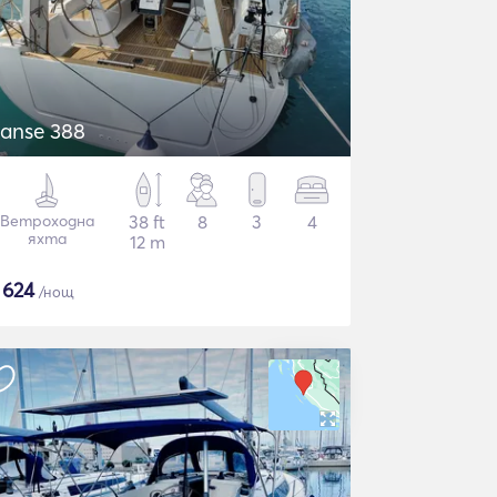
anse 388
Ветроходна
38 ft
8
3
4
яхта
12 m
$
624
/нощ