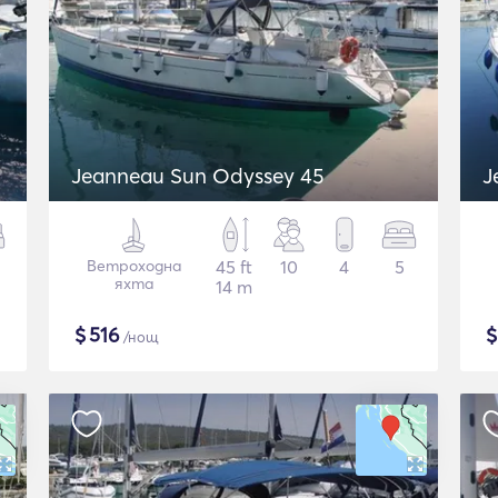
Jeanneau Sun Odyssey 45
J
Ветроходна
45 ft
10
4
5
яхта
14 m
$
516
/нощ