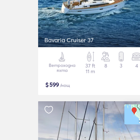
Bavaria Cruiser 37
Ветроходна
37 ft
8
3
4
яхта
11 m
$
599
/нощ