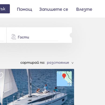
сък
Помощ
Запишете се
Влезте
Гости
cортирай по:
>