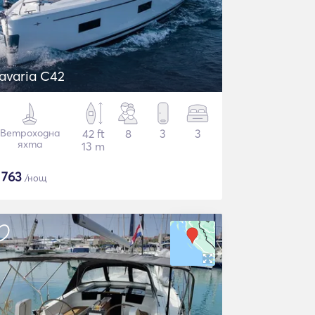
avaria C42
Ветроходна
42 ft
8
3
3
яхта
13 m
$
763
/нощ