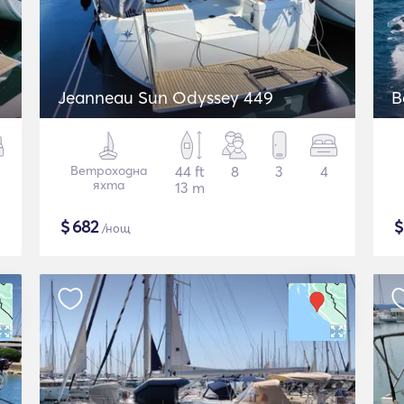
Jeanneau Sun Odyssey 449
B
Ветроходна
44 ft
8
3
4
яхта
13 m
$
682
/нощ