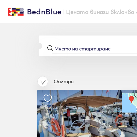
BednBlue
| Цената винаги включва 
Филтри