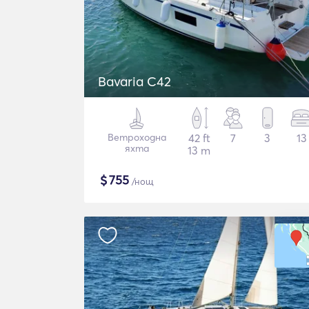
Bavaria C42
Ветроходна
42 ft
7
3
13
яхта
13 m
$
755
/нощ