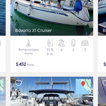
Bavaria 31 Cruiser
B
Ветроходна
31 ft
6
2
3
яхта
9 m
$
452
/нощ