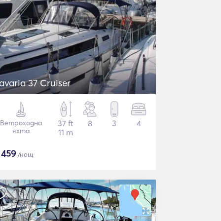
avaria 37 Cruiser
Ветроходна
37 ft
8
3
4
яхта
11 m
$
459
/нощ