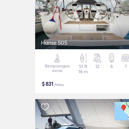
Hanse 505
Ветроходна
51 ft
12
6
7
яхта
16 m
$
831
/нощ