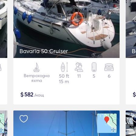
Bavaria 50 Cruiser
B
Ветроходна
50 ft
11
5
6
яхта
15 m
$
582
/нощ