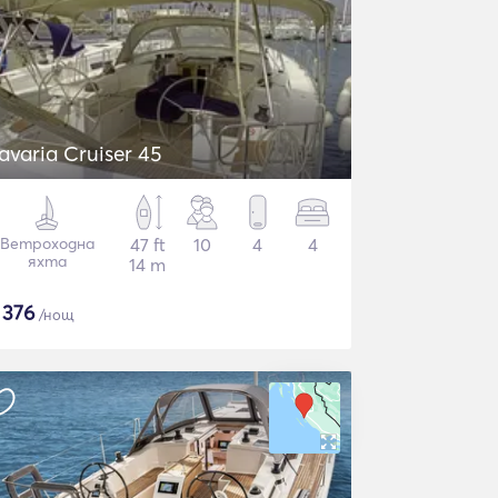
avaria Cruiser 45
Ветроходна
47 ft
10
4
4
яхта
14 m
$
376
/нощ