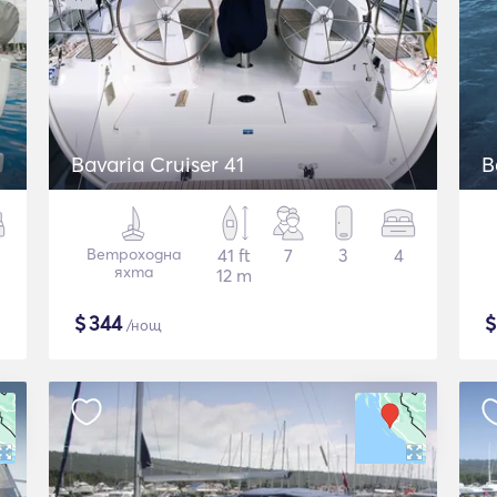
Bavaria Cruiser 41
B
Ветроходна
41 ft
7
3
4
яхта
12 m
$
344
/нощ