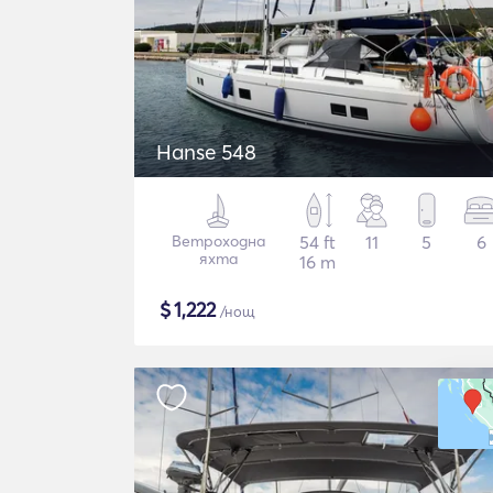
Hanse 548
Ветроходна
54 ft
11
5
6
яхта
16 m
$
1,222
/нощ