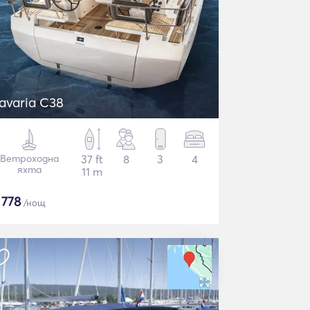
avaria C38
Ветроходна
37 ft
8
3
4
яхта
11 m
$
778
/нощ