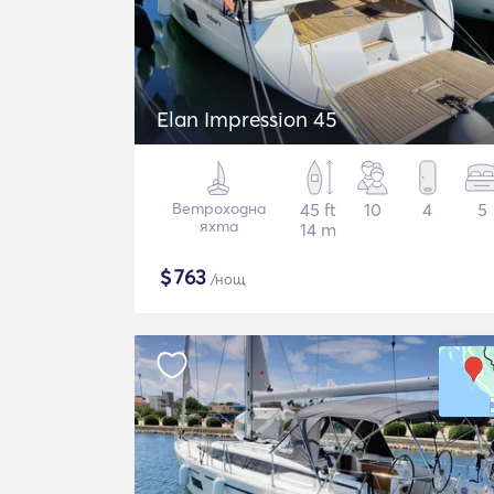
Elan Impression 45
Ветроходна
45 ft
10
4
5
яхта
14 m
$
763
/нощ