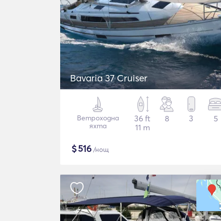
Bavaria 37 Cruiser
Ветроходна
36 ft
8
3
5
яхта
11 m
$
516
/нощ