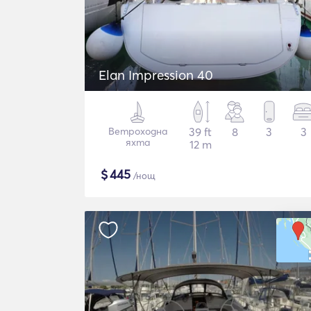
Elan Impression 40
Ветроходна
39 ft
8
3
3
яхта
12 m
$
445
/нощ