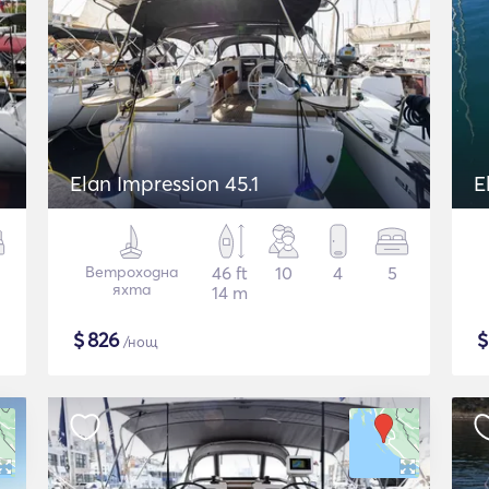
Elan Impression 45.1
E
Ветроходна
46 ft
10
4
5
яхта
14 m
$
826
/нощ