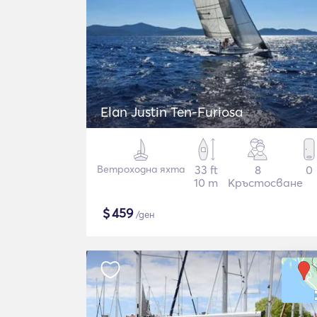
Elan Justin Ten-Furiosa
Ветроходна яхта
33 ft
8
0
10 m
Кръстосване
$
459
/ден