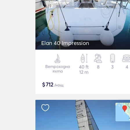
Elan 40 Impression
Ветроходна
40 ft
8
3
4
яхта
12 m
$
712
/нощ