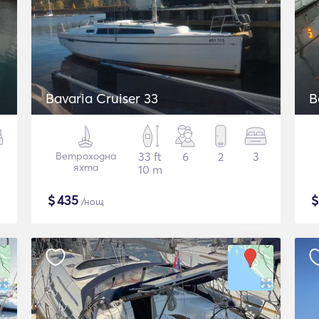
Bavaria Cruiser 33
B
Ветроходна
33 ft
6
2
3
яхта
10 m
$
435
/нощ