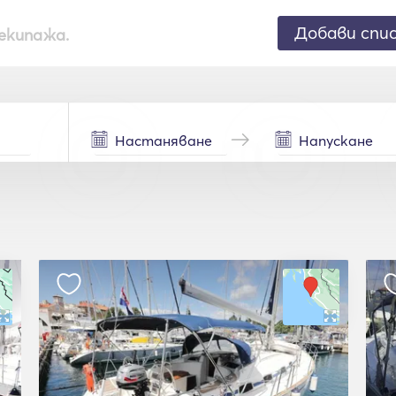
Добави спи
екипажа.