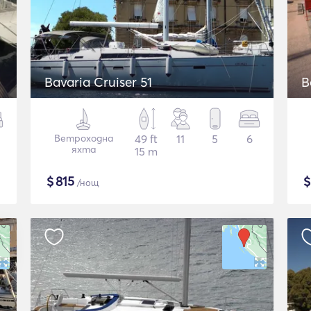
Bavaria Cruiser 51
B
Ветроходна
49 ft
11
5
6
яхта
15 m
$
815
/нощ