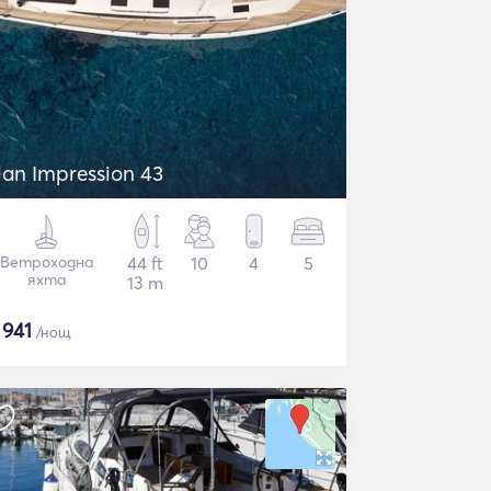
lan Impression 43
Ветроходна
44 ft
10
4
5
яхта
13 m
$
941
/нощ