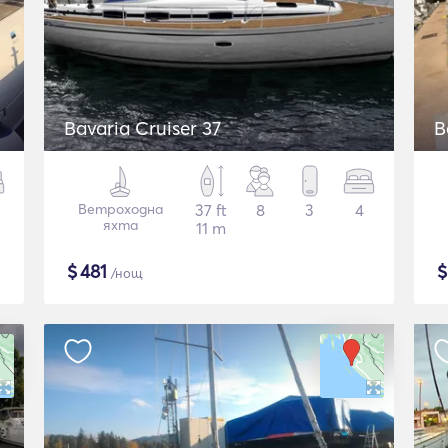
Bavaria Cruiser 37
B
Ветроходна
37 ft
8
3
4
яхта
11 m
$
481
/нощ