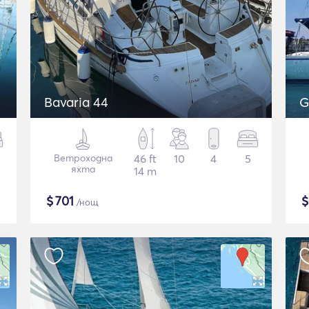
Bavaria 44
G
Ветроходна
46 ft
10
4
5
яхта
14 m
$
701
/нощ