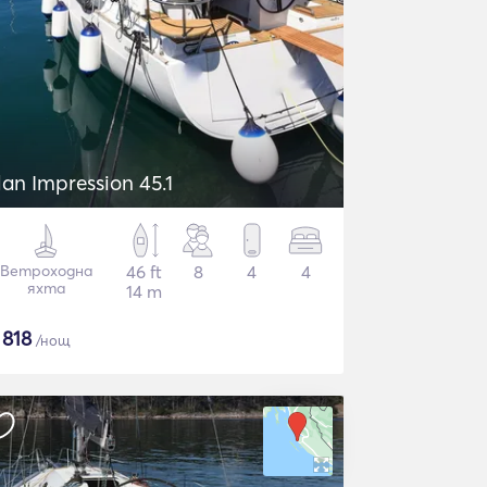
lan Impression 45.1
Ветроходна
46 ft
8
4
4
яхта
14 m
$
818
/нощ