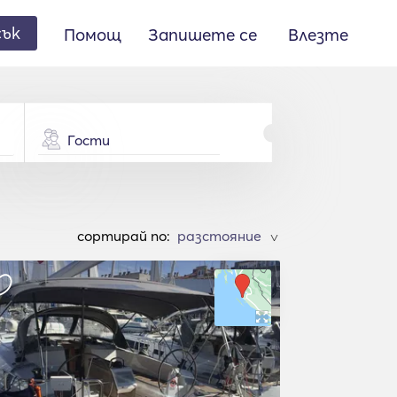
сък
Помощ
Запишете се
Влезте
Гости
cортирай по:
>