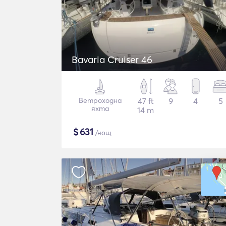
Bavaria Cruiser 46
Ветроходна
47 ft
9
4
5
яхта
14 m
$
631
/нощ