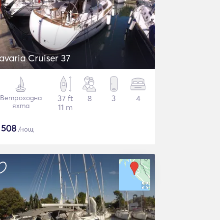
avaria Cruiser 37
Ветроходна
37 ft
8
3
4
яхта
11 m
$
508
/нощ