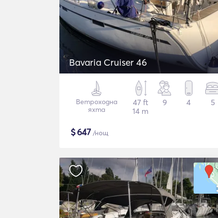
Bavaria Cruiser 46
Ветроходна
47 ft
9
4
5
яхта
14 m
$
647
/нощ