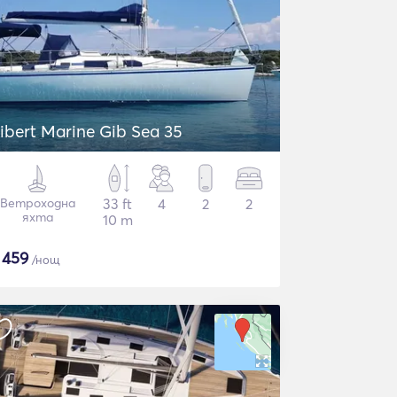
ibert Marine Gib Sea 35
Ветроходна
33 ft
4
2
2
яхта
10 m
$
459
/нощ