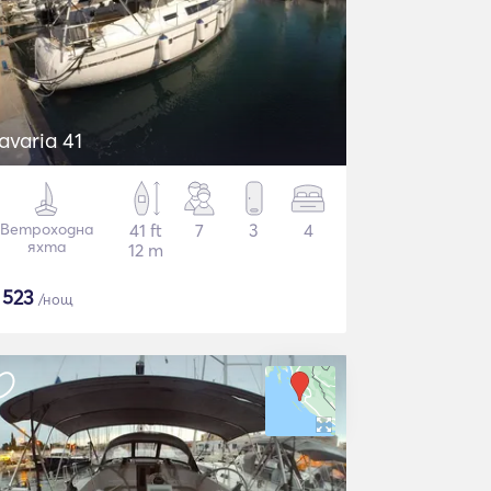
avaria 41
Ветроходна
41 ft
7
3
4
яхта
12 m
$
523
/нощ