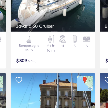
Bavaria 50 Cruiser
B
Ветроходна
51 ft
11
5
6
яхта
16 m
$
809
/нощ