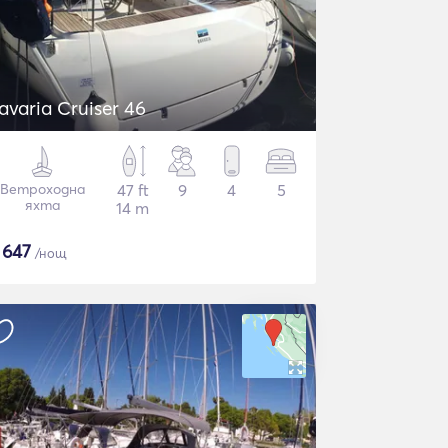
avaria Cruiser 46
Ветроходна
47 ft
9
4
5
яхта
14 m
$
647
/нощ