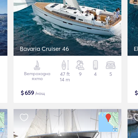
Bavaria Cruiser 46
E
Ветроходна
47 ft
9
4
5
яхта
14 m
$
659
/нощ