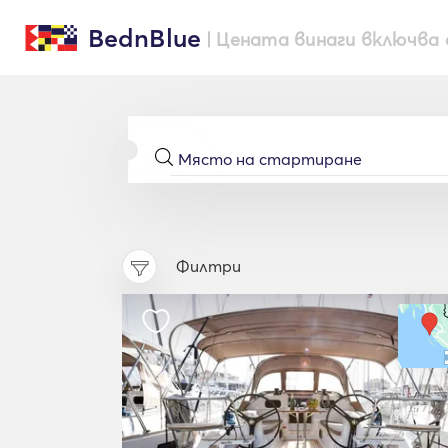
BednBlue
| Цената винаги включва 
Филтри