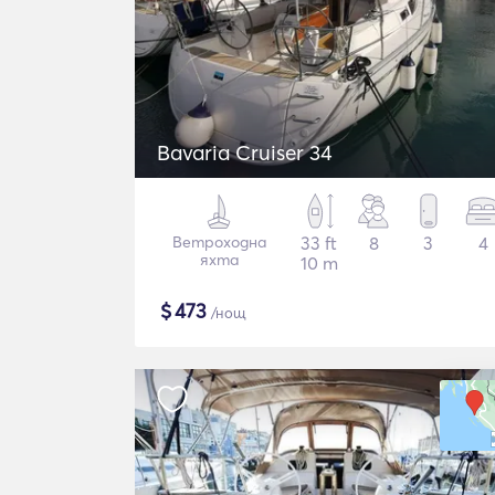
Bavaria Cruiser 34
Ветроходна
33 ft
8
3
4
яхта
10 m
$
473
/нощ