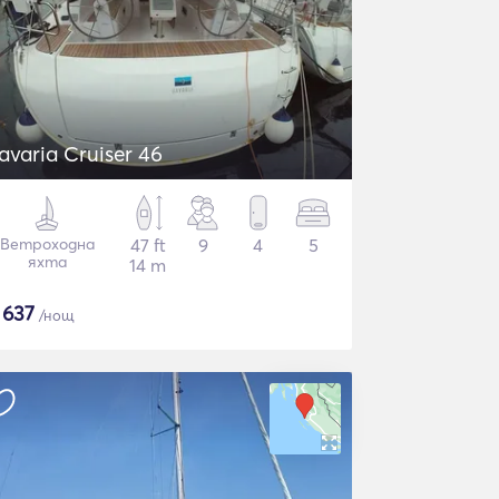
avaria Cruiser 46
Ветроходна
47 ft
9
4
5
яхта
14 m
$
637
/нощ