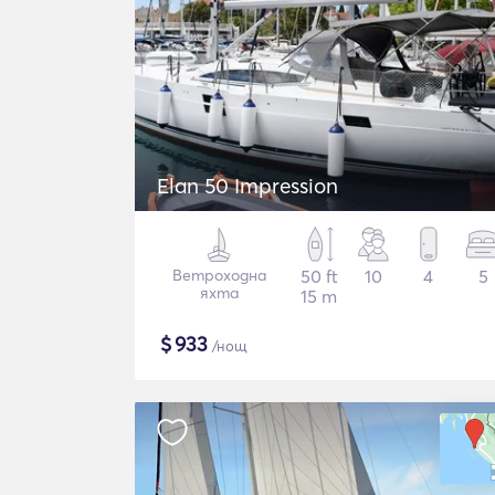
Elan 50 Impression
Ветроходна
50 ft
10
4
5
яхта
15 m
$
933
/нощ