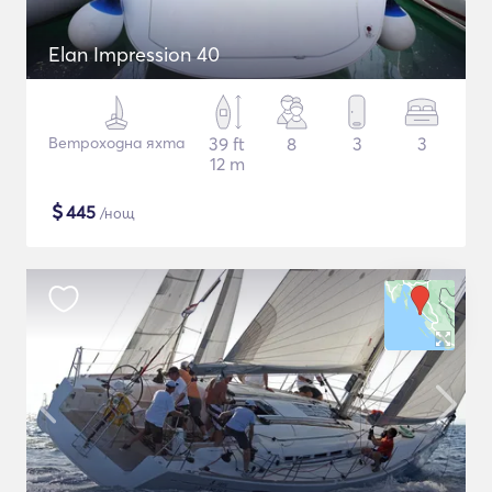
Elan Impression 40
Ветроходна яхта
39 ft
8
3
3
12 m
$
445
/нощ