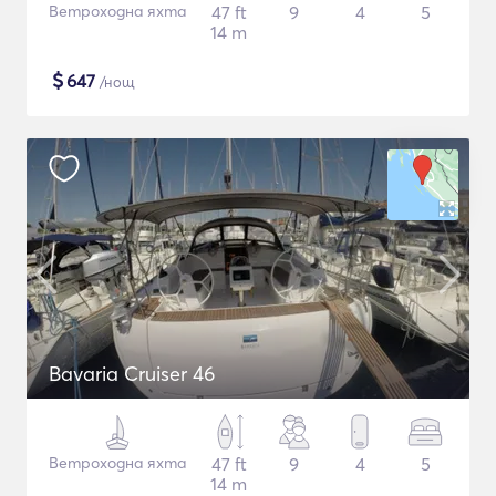
Ветроходна яхта
47 ft
9
4
5
14 m
$
647
/нощ
Bavaria Cruiser 46
Ветроходна яхта
47 ft
9
4
5
14 m