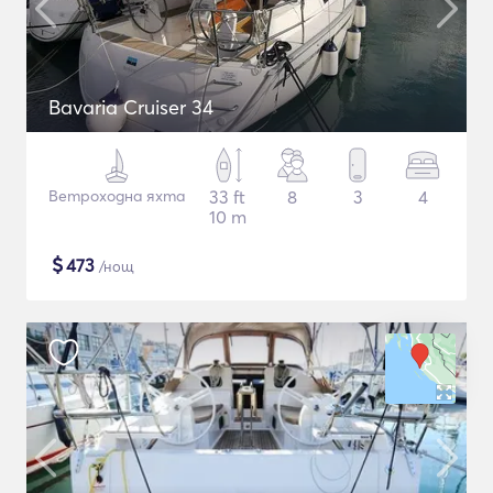
Bavaria Cruiser 34
Ветроходна яхта
33 ft
8
3
4
10 m
$
473
/нощ