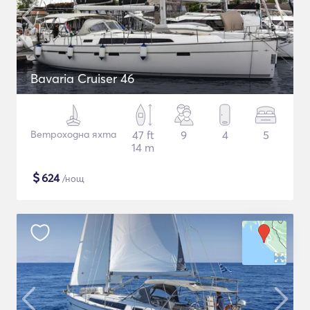
Bavaria Cruiser 46
Ветроходна яхта
47 ft
9
4
5
14 m
$
624
/нощ