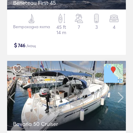
Beneteau First 45
Ветроходна яхта
45 ft
7
3
4
14 m
$
746
/нощ
Bavaria 50 Cruiser