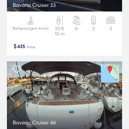
Bavaria Cruiser 33
Ветроходна яхта
33 ft
6
2
3
10 m
$
435
/нощ
Bavaria Cruiser 46