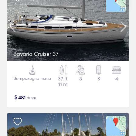
Bavaria Cruiser 37
Ветроходна яхта
37 ft
8
3
4
11 m
$
481
/нощ