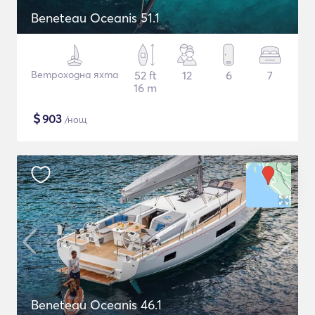
Beneteau Oceanis 51.1
Ветроходна яхта
52 ft
12
6
7
16 m
$
903
/нощ
Beneteau Oceanis 46.1