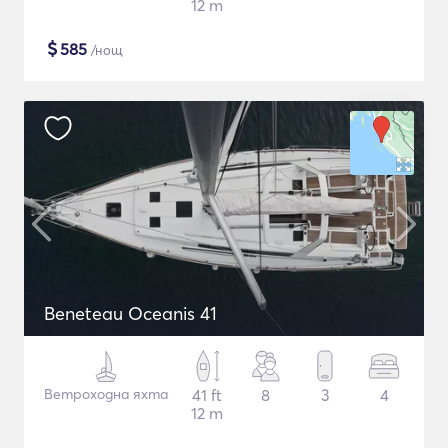
12 m
$
585
/нощ
Beneteau Oceanis 41
Ветроходна яхта
41 ft
8
3
4
12 m