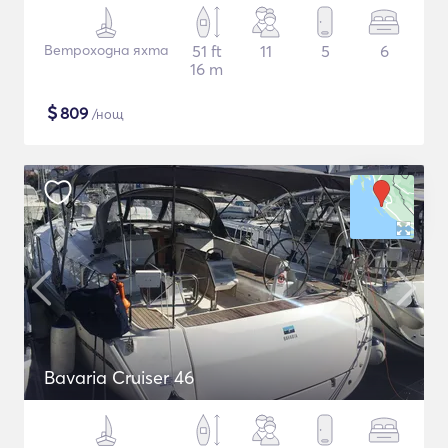
Ветроходна яхта
51 ft
11
5
6
16 m
$
809
/нощ
Bavaria Cruiser 46