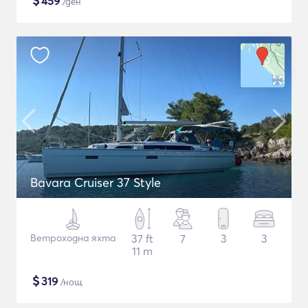
$
459
/ден
Bavara Cruiser 37 Style
Ветроходна яхта
37 ft
7
3
3
11 m
$
319
/нощ