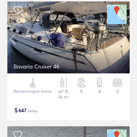
Bavaria Cruiser 46
Ветроходна яхта
47 ft
9
4
5
14 m
$
647
/нощ