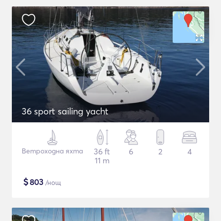
36 sport sailing yacht
Ветроходна яхта
36 ft
6
2
4
11 m
$
803
/нощ