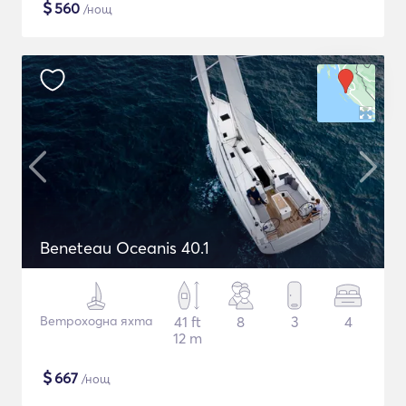
$
560
/нощ
Beneteau Oceanis 40.1
Ветроходна яхта
41 ft
8
3
4
12 m
$
667
/нощ