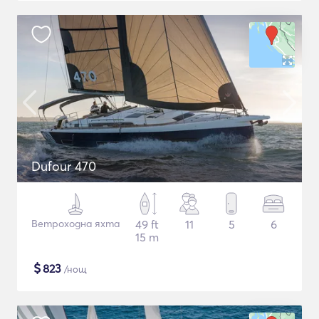
Dufour 470
Ветроходна яхта
49 ft
11
5
6
15 m
$
823
/нощ