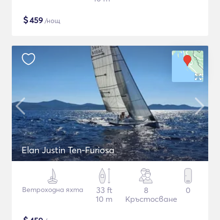
$
459
/нощ
Elan Justin Ten-Furiosa
Ветроходна яхта
33 ft
8
0
10 m
Кръстосване