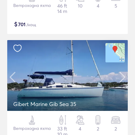
Ветроходна яхта
46 ft
10
4
5
14 m
$
701
/нощ
Gibert Marine Gib Sea 35
Ветроходна яхта
33 ft
4
2
2
10 m