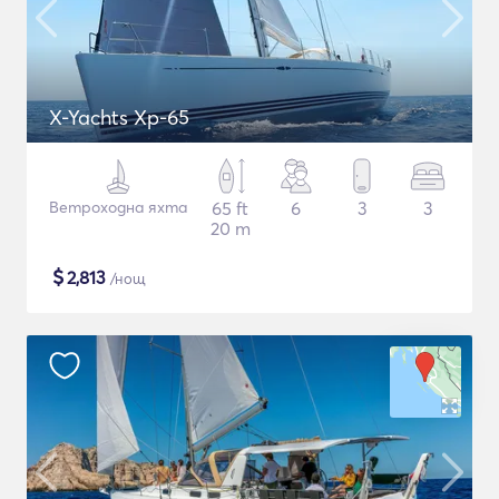
X-Yachts Xp-65
Ветроходна яхта
65 ft
6
3
3
20 m
$
2,813
/нощ