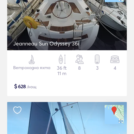
Jeanneau Sun Odyssey 36i
Ветроходна яхта
36 ft
8
3
4
11 m
$
628
/нощ