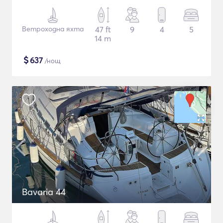
Ветроходна яхта
47 ft
9
4
5
14 m
$
637
/нощ
Bavaria 44