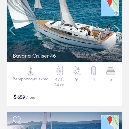
Bavaria Cruiser 46
Ветроходна яхта
47 ft
9
4
5
14 m
$
659
/нощ