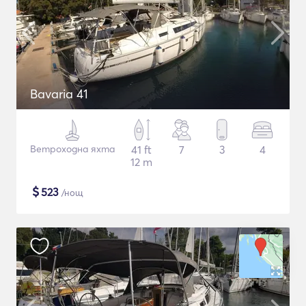
Bavaria 41
Ветроходна яхта
41 ft
7
3
4
12 m
$
523
/нощ