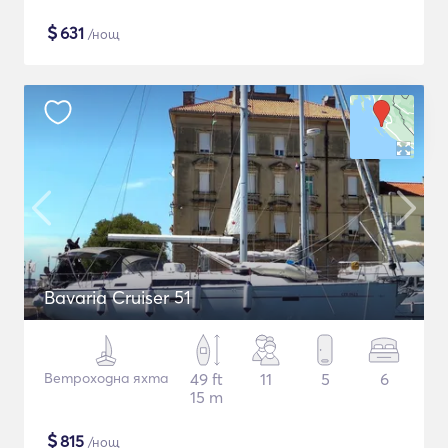
$
631
/нощ
Bavaria Cruiser 51
Ветроходна яхта
49 ft
11
5
6
15 m
$
815
/нощ