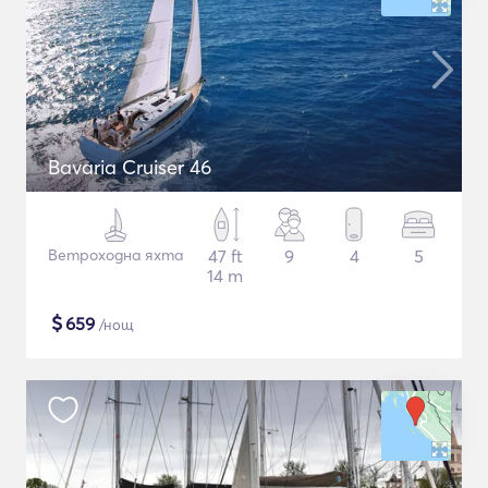
Bavaria Cruiser 46
Ветроходна яхта
47 ft
9
4
5
14 m
$
659
/нощ