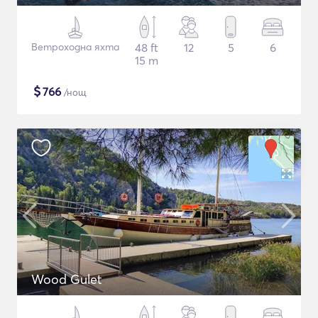
Ветроходна яхта
48 ft
12
5
6
15 m
$
766
/нощ
Wood Gulet