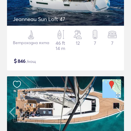
Jeanneau Sun Loft 47
Ветроходна яхта
46 ft
12
7
7
14 m
$
846
/нощ