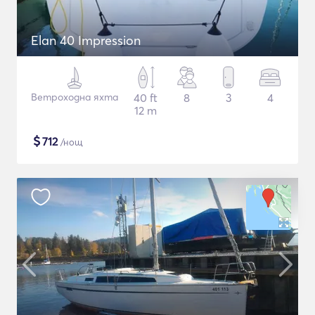
Elan 40 Impression
Ветроходна яхта
40 ft
8
3
4
12 m
$
712
/нощ