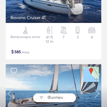
Bavaria Cruiser 41
Ветроходна яхта
41 ft
7
3
4
12 m
$
585
/нощ
Филтри