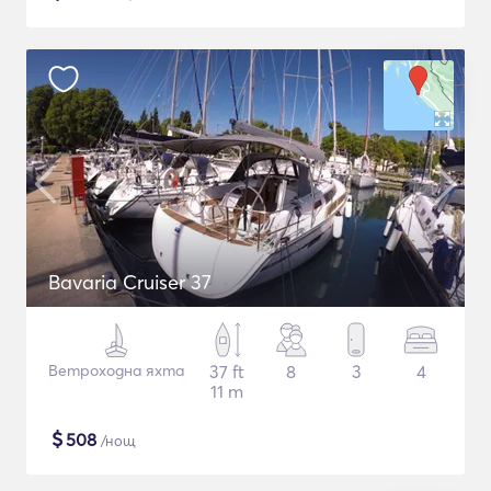
Bavaria Cruiser 37
Ветроходна яхта
37 ft
8
3
4
11 m
$
508
/нощ