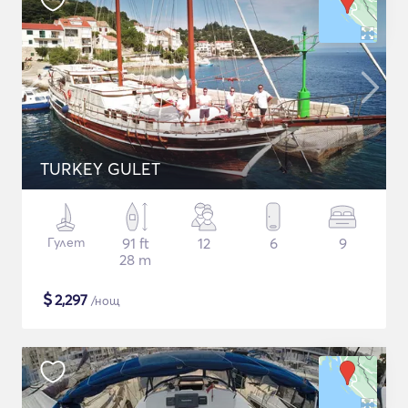
TURKEY GULET
Гулет
91 ft
12
6
9
28 m
$
2,297
/нощ