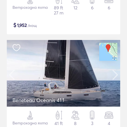
Ветроходна яхта
89 ft
12
6
6
27 m
$
1,952
/нощ
Beneteau Oceanis 41.1
Ветроходна яхта
41 ft
8
3
4