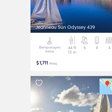
Jeanneau Sun Odyssey 439
Ветроходна
44 ft
6
4
4
яхта
13 m
$
1,711
/нощ