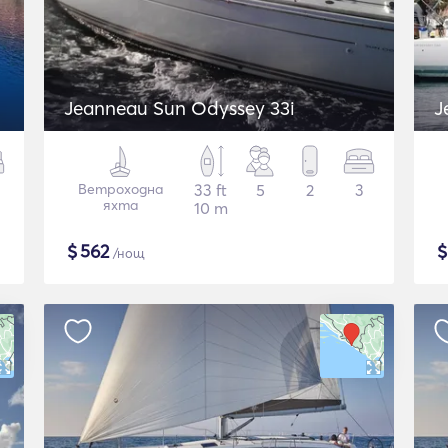
Jeanneau Sun Odyssey 33i
J
Ветроходна
33 ft
5
2
3
яхта
10 m
$
562
/нощ