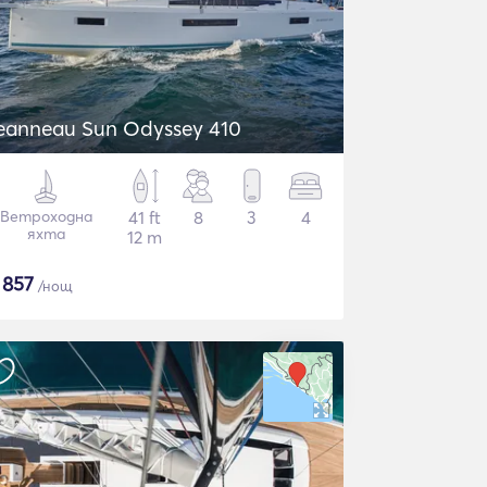
eanneau Sun Odyssey 410
Ветроходна
41 ft
8
3
4
яхта
12 m
$
857
/нощ