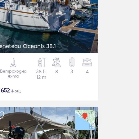
eneteau Oceanis 38.1
Ветроходна
38 ft
8
3
4
яхта
12 m
$
652
/нощ