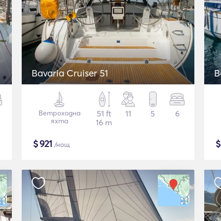
Bavaria Cruiser 51
B
Ветроходна
51 ft
11
5
6
яхта
16 m
$
921
/нощ