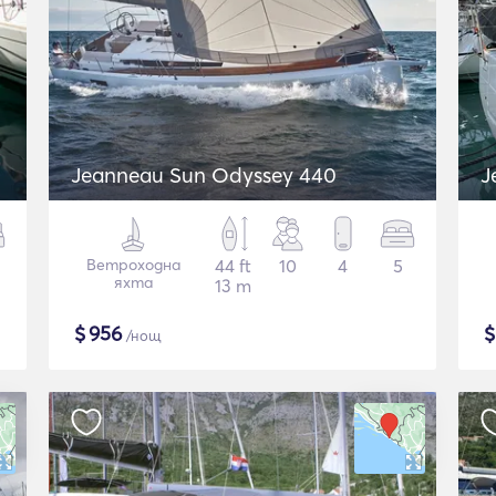
Jeanneau Sun Odyssey 440
J
Ветроходна
44 ft
10
4
5
яхта
13 m
$
956
/нощ