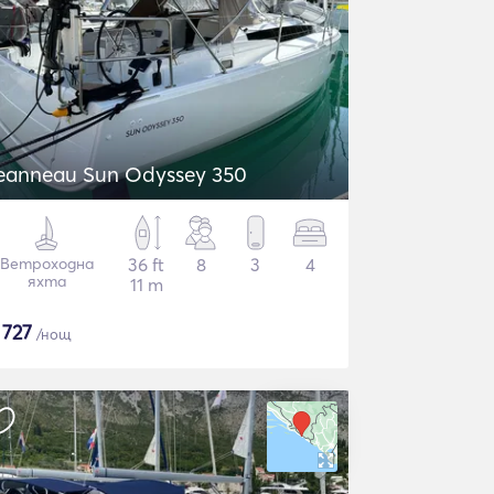
eanneau Sun Odyssey 350
Ветроходна
36 ft
8
3
4
яхта
11 m
$
727
/нощ