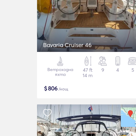
Bavaria Cruiser 46
Ветроходна
47 ft
9
4
5
яхта
14 m
$
806
/нощ