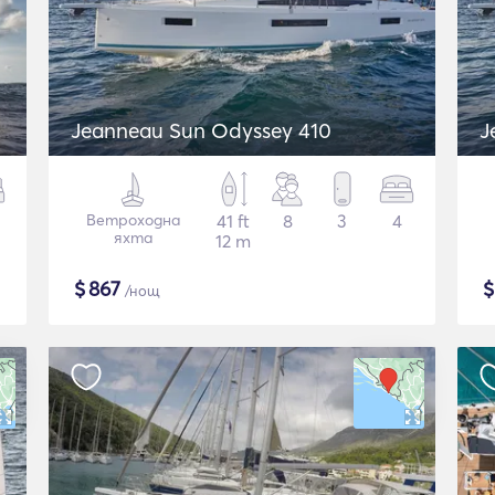
Jeanneau Sun Odyssey 410
J
Ветроходна
41 ft
8
3
4
яхта
12 m
$
867
/нощ