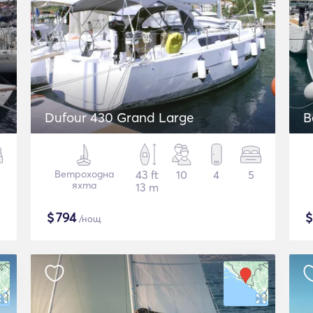
Dufour 430 Grand Large
B
Ветроходна
43 ft
10
4
5
яхта
13 m
$
794
/нощ