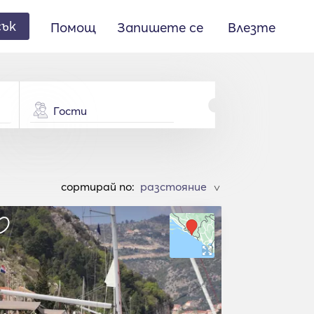
сък
Помощ
Запишете се
Влезте
Гости
cортирай по:
>