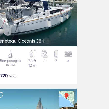
eneteau Oceanis 38.1
Ветроходна
38 ft
8
3
4
яхта
12 m
$
720
/нощ