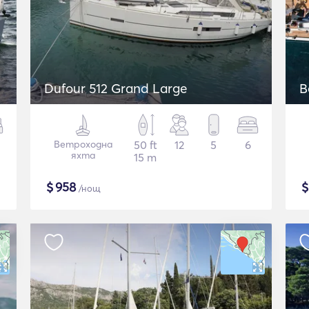
Dufour 512 Grand Large
B
Ветроходна
50 ft
12
5
6
яхта
15 m
$
958
/нощ