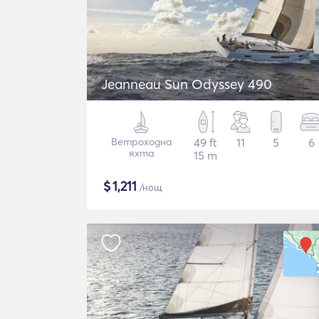
Jeanneau Sun Odyssey 490
Ветроходна
49 ft
11
5
6
яхта
15 m
$
1,211
/нощ