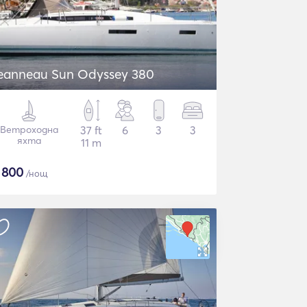
eanneau Sun Odyssey 380
Ветроходна
37 ft
6
3
3
яхта
11 m
$
800
/нощ