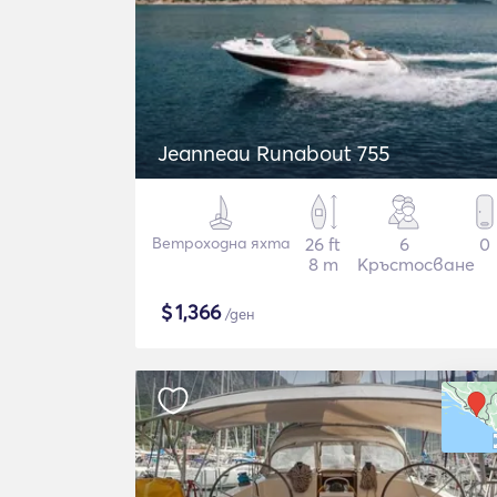
Jeanneau Runabout 755
Ветроходна яхта
26 ft
6
0
8 m
Кръстосване
$
1,366
/ден