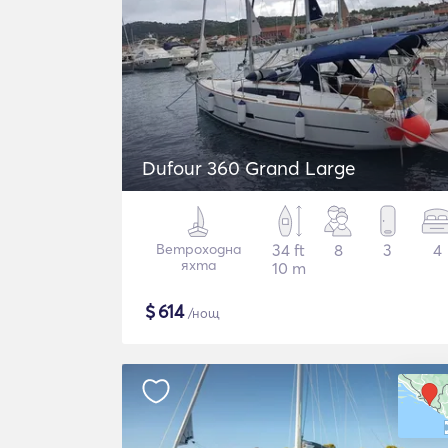
Dufour 360 Grand Large
Ветроходна
34 ft
8
3
4
яхта
10 m
$
614
/нощ