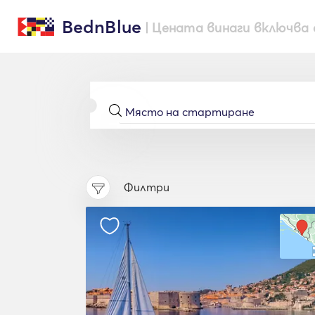
BednBlue
| Цената винаги включва 
Филтри