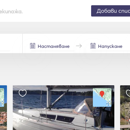
Добави спи
екипажа.