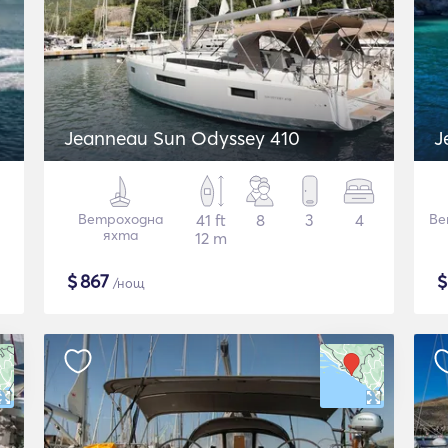
Jeanneau Sun Odyssey 410
J
Ветроходна
41 ft
8
3
4
Ве
яхта
12 m
$
867
/нощ