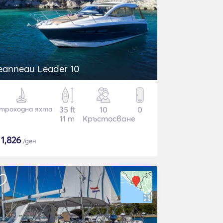
eanneau Leader 10
троходна яхта
35 ft
10
0
11 m
Кръстосване
$
1,826
/ден