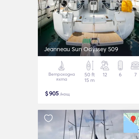
Jeanneau Sun Odyssey 509
Ветроходна
50 ft
12
6
7
яхта
15 m
$
905
/нощ