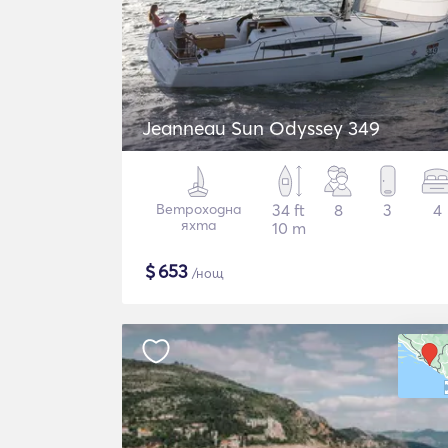
Jeanneau Sun Odyssey 349
Ветроходна
34 ft
8
3
4
яхта
10 m
$
653
/нощ