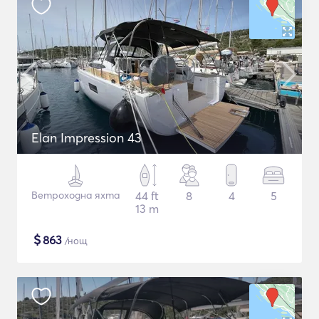
Elan Impression 43
Ветроходна яхта
44 ft
8
4
5
13 m
$
863
/нощ