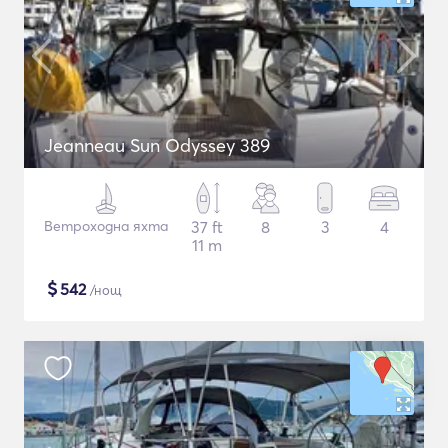
Jeanneau Sun Odyssey 389
Ветроходна яхта
37 ft
8
3
4
11 m
$
542
/нощ