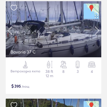
Bavaria 37 C
Ветроходна яхта
38 ft
8
3
4
12 m
$
395
/нощ