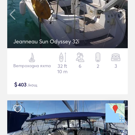
Jeanneau Sun Odyssey 32i
Ветроходна яхта
32 ft
6
2
3
10 m
$
403
/нощ