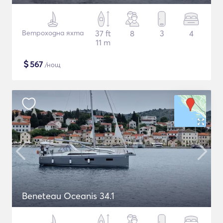
Ветроходна яхта
37 ft
8
3
4
11 m
$
567
/нощ
Beneteau Oceanis 34.1