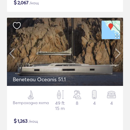
$
2,067
/нощ
Beneteau Oceanis 51.1
Ветроходна яхта
49 ft
8
4
4
15 m
$
1,263
/нощ