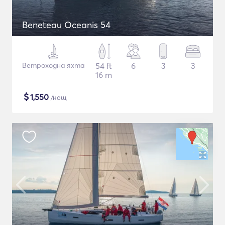
Beneteau Oceanis 54
Ветроходна яхта
54 ft
6
3
3
16 m
$
1,550
/нощ