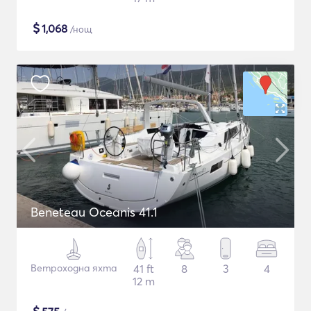
$
1,068
/нощ
Beneteau Oceanis 41.1
Ветроходна яхта
41 ft
8
3
4
12 m