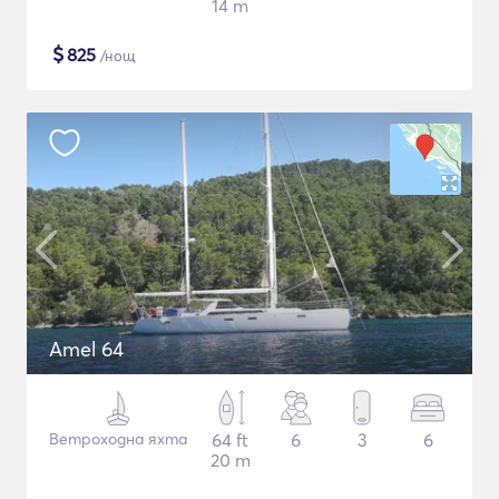
14 m
$
825
/нощ
Amel 64
Ветроходна яхта
64 ft
6
3
6
20 m