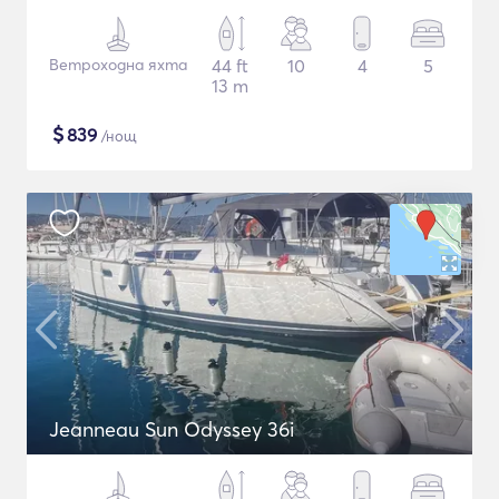
Ветроходна яхта
44 ft
10
4
5
13 m
$
839
/нощ
Jeanneau Sun Odyssey 36i