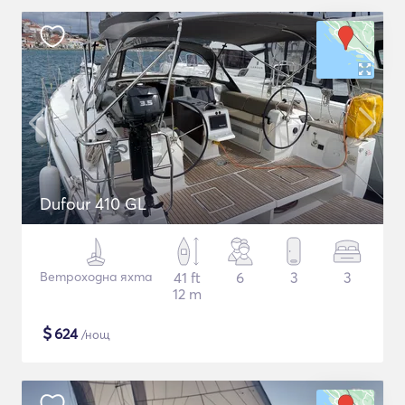
Dufour 410 GL
Ветроходна яхта
41 ft
6
3
3
12 m
$
624
/нощ