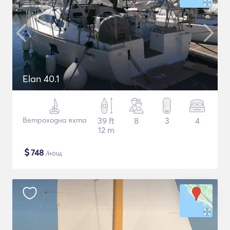
Elan 40.1
Ветроходна яхта
39 ft
8
3
4
12 m
$
748
/нощ