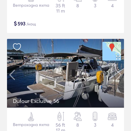
Ветроходна яхта
35 ft
8
3
4
11 m
$
593
/нощ
Dufour Exclusive 56
Ветроходна яхта
56 ft
8
3
4
17 m