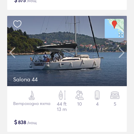
$
575
/нощ
Salona 44
Ветроходна яхта
44 ft
10
4
5
13 m
$
838
/нощ