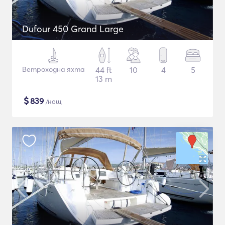
Dufour 450 Grand Large
Ветроходна яхта
44 ft
10
4
5
13 m
$
839
/нощ