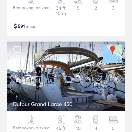
Ветроходна яхта
34 ft
5
2
3
10 m
$
591
/нощ
Dufour Grand Large 450
Ветроходна яхта
45 ft
10
4
5