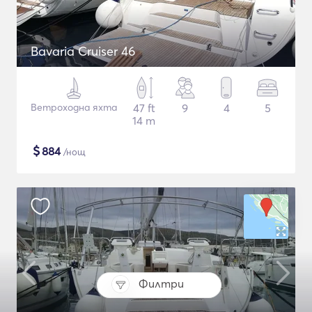
Bavaria Cruiser 46
Ветроходна яхта
47 ft
9
4
5
14 m
$
884
/нощ
Филтри