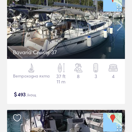
Bavaria Cruiser 37
Ветроходна яхта
37 ft
8
3
4
11 m
$
493
/нощ