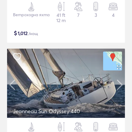
Ветроходна яхта
41 ft
7
3
4
12 m
$
1,012
/нощ
Jeanneau Sun Odyssey 440