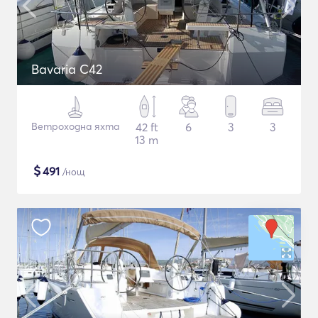
Bavaria C42
Ветроходна яхта
42 ft
6
3
3
13 m
$
491
/нощ