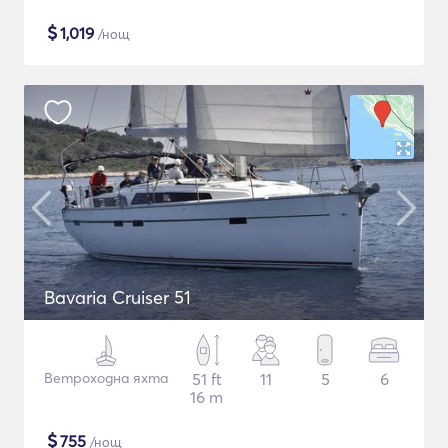
$
1,019
/нощ
Bavaria Cruiser 51
Ветроходна яхта
51 ft
11
5
6
16 m
$
755
/нощ