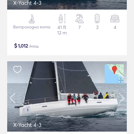
X-Yacht 4-3
Ветроходна яхта
41 ft
7
3
4
12 m
$
1,012
/нощ
X-Yacht 4-3