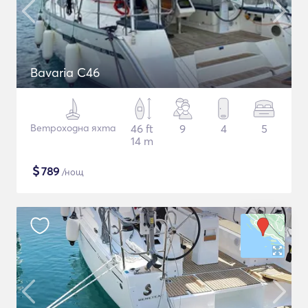
Bavaria C46
Ветроходна яхта
46 ft
9
4
5
14 m
$
789
/нощ