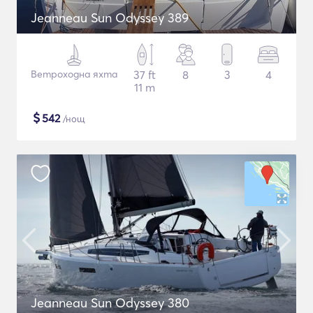
Jeanneau Sun Odyssey 389
Ветроходна яхта
37 ft
8
3
4
11 m
$
542
/нощ
Jeanneau Sun Odyssey 380