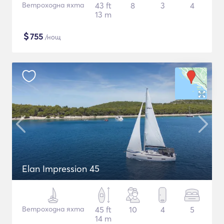
Ветроходна яхта
43 ft
8
3
4
13 m
$
755
/нощ
Elan Impression 45
Ветроходна яхта
45 ft
10
4
5
14 m