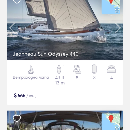
Jeanneau Sun Odyssey 440
Ветроходна яхта
43 ft
8
3
4
13 m
$
666
/нощ