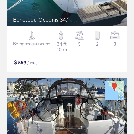
Beneteau Oceanis 34.1
Ветроходна яхта
34 ft
5
2
3
10 m
$
559
/нощ