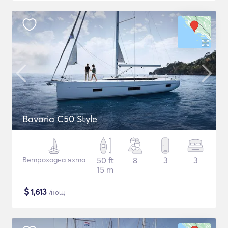
Bavaria C50 Style
Ветроходна яхта
50 ft
8
3
3
15 m
$
1,613
/нощ