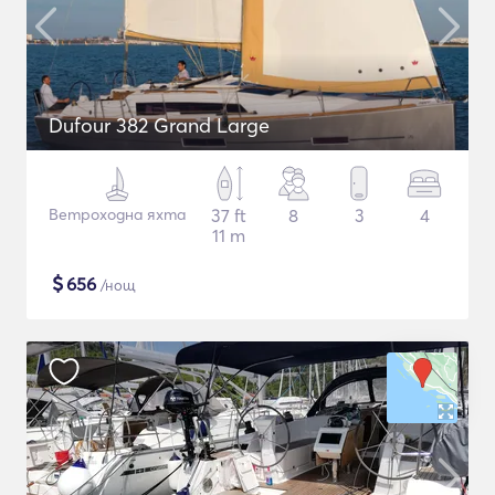
Dufour 382 Grand Large
Ветроходна яхта
37 ft
8
3
4
11 m
$
656
/нощ