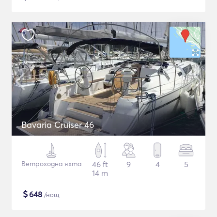
Bavaria Cruiser 46
Ветроходна яхта
46 ft
9
4
5
14 m
$
648
/нощ