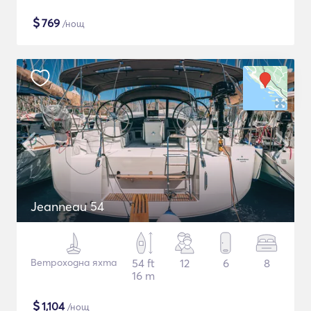
$
769
/нощ
Jeanneau 54
Ветроходна яхта
54 ft
12
6
8
16 m
$
1,104
/нощ