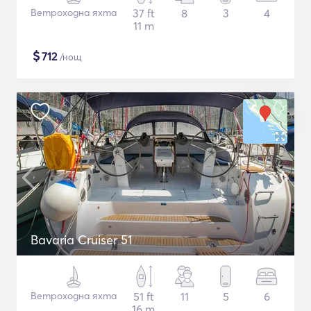
Ветроходна яхта
37 ft
8
3
4
11 m
$
712
/нощ
Bavaria Cruiser 51
Ветроходна яхта
51 ft
11
5
6
16 m