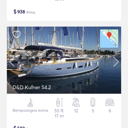
$
938
/нощ
D&D Kufner 54.2
Ветроходна яхта
55 ft
12
5
6
17 m