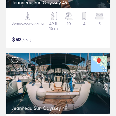
Jeanneau Sun Odyssey 49i
Ветроходна яхта
49 ft
10
4
5
15 m
$
613
/нощ
Jeanneau Sun Odyssey 49