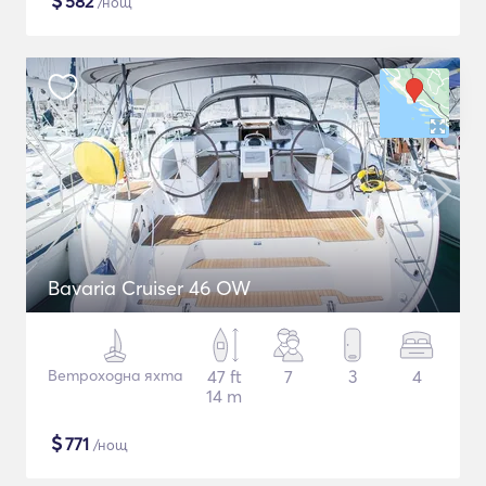
$
582
/нощ
Bavaria Cruiser 46 OW
Ветроходна яхта
47 ft
7
3
4
14 m
$
771
/нощ