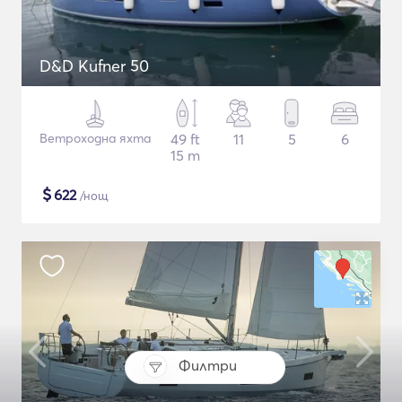
D&D Kufner 50
Ветроходна яхта
49 ft
11
5
6
15 m
$
622
/нощ
Филтри