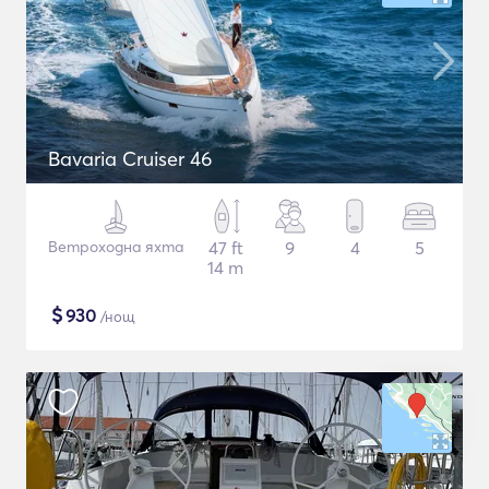
Bavaria Cruiser 46
Ветроходна яхта
47 ft
9
4
5
14 m
$
930
/нощ