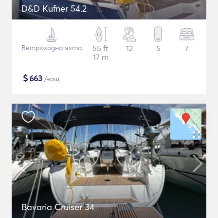
D&D Kufner 54.2
Ветроходна яхта
55 ft
12
5
7
17 m
$
663
/нощ
Bavaria Cruiser 34