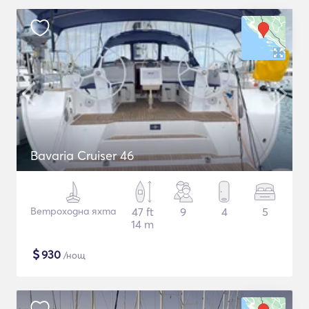
Bavaria Cruiser 46
Ветроходна яхта
47 ft
9
4
5
14 m
$
930
/нощ