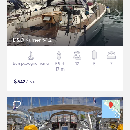
D&D Kufner 54.2
Ветроходна яхта
55 ft
12
5
7
17 m
$
542
/нощ