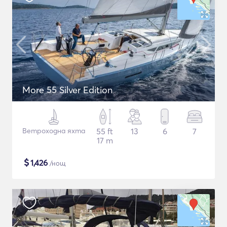
More 55 Silver Edition
Ветроходна яхта
55 ft
13
6
7
17 m
$
1,426
/нощ