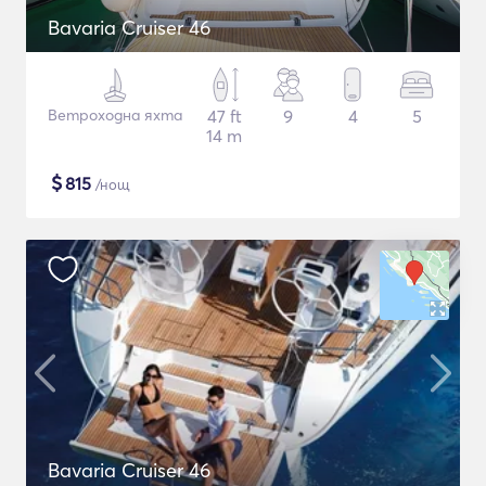
Bavaria Cruiser 46
Ветроходна яхта
47 ft
9
4
5
14 m
$
815
/нощ
Bavaria Cruiser 46