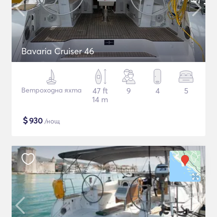
Bavaria Cruiser 46
Ветроходна яхта
47 ft
9
4
5
14 m
$
930
/нощ