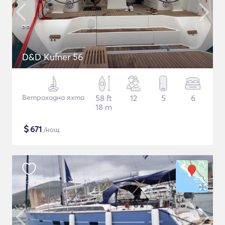
D&D Kufner 56
Ветроходна яхта
58 ft
12
5
6
18 m
$
671
/нощ