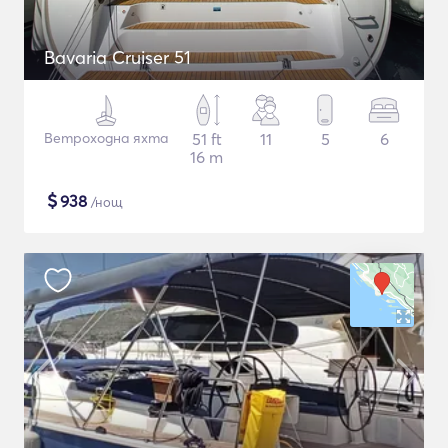
Bavaria Cruiser 51
Ветроходна яхта
51 ft
11
5
6
16 m
$
938
/нощ