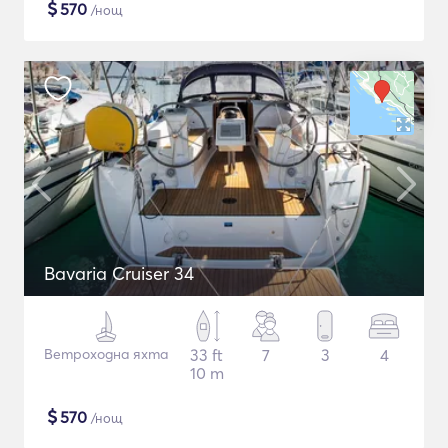
$
570
/нощ
Bavaria Cruiser 34
Ветроходна яхта
33 ft
7
3
4
10 m
$
570
/нощ