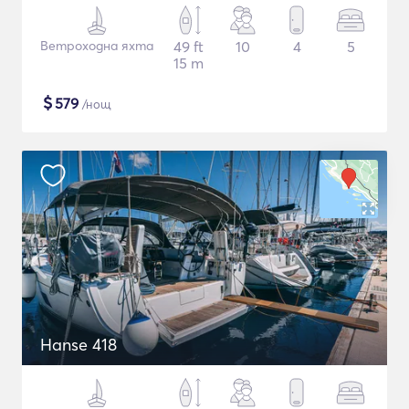
Ветроходна яхта
49 ft
10
4
5
15 m
$
579
/нощ
Hanse 418