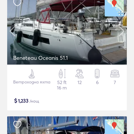
Beneteau Oceanis 51.1
Ветроходна яхта
52 ft
12
6
7
16 m
$
1,233
/нощ