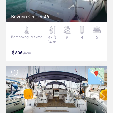
Bavaria Cruiser 46
Ветроходна яхта
47 ft
9
4
5
14 m
$
806
/нощ