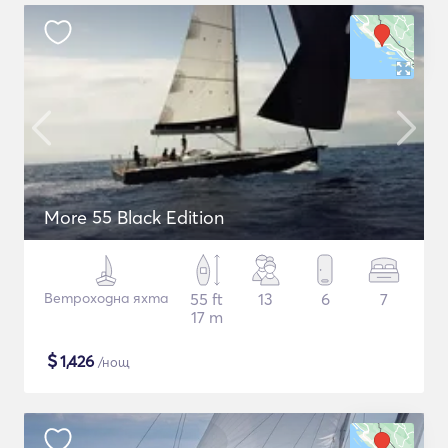
More 55 Black Edition
Ветроходна яхта
55 ft
13
6
7
17 m
$
1,426
/нощ