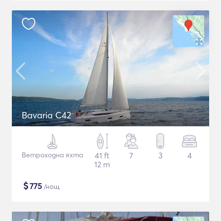
Bavaria C42
Ветроходна яхта
41 ft
7
3
4
12 m
$
775
/нощ