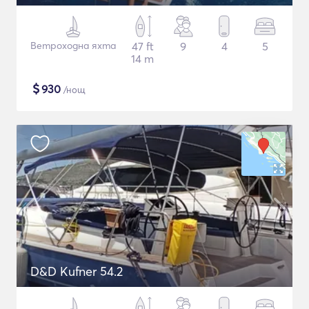
Ветроходна яхта
47 ft
9
4
5
14 m
$
930
/нощ
D&D Kufner 54.2