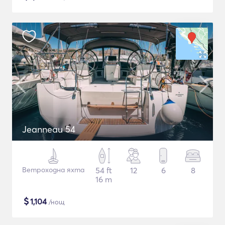
Jeanneau 54
Ветроходна яхта
54 ft
12
6
8
16 m
$
1,104
/нощ