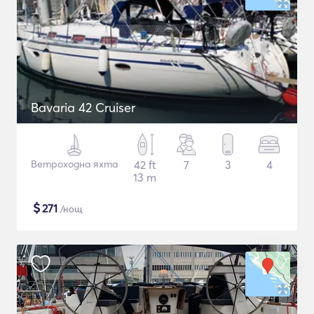
Bavaria 42 Cruiser
Ветроходна яхта
42 ft
7
3
4
13 m
$
271
/нощ