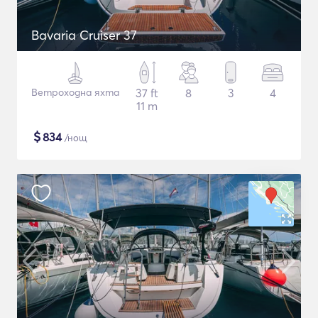
Bavaria Cruiser 37
Ветроходна яхта
37 ft
8
3
4
11 m
$
834
/нощ