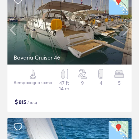
Bavaria Cruiser 46
Ветроходна яхта
47 ft
9
4
5
14 m
$
815
/нощ