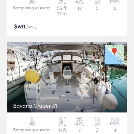
Ветроходна яхта
55 ft
12
5
6
17 m
$
631
/нощ
Bavaria Cruiser 41
Ветроходна яхта
41 ft
7
3
4