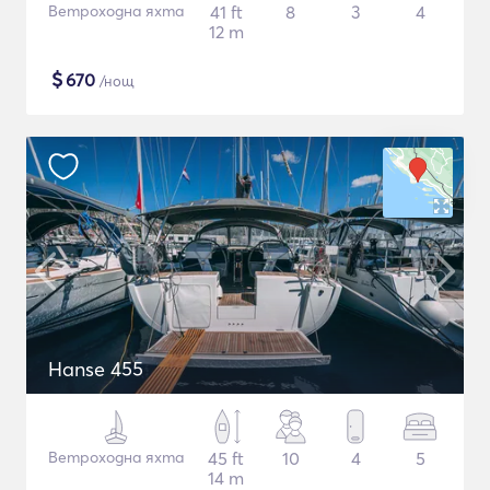
Ветроходна яхта
41 ft
8
3
4
12 m
$
670
/нощ
Hanse 455
Ветроходна яхта
45 ft
10
4
5
14 m