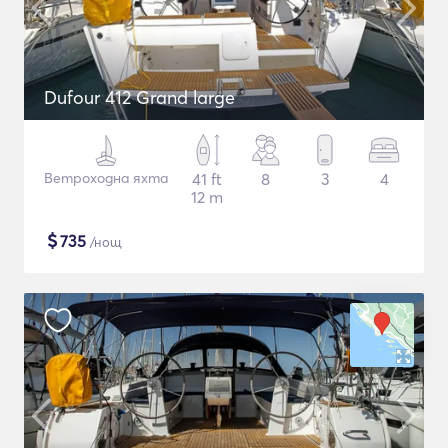
Dufour 412 Grand large
Ветроходна яхта
41 ft
8
3
4
12 m
$
735
/нощ