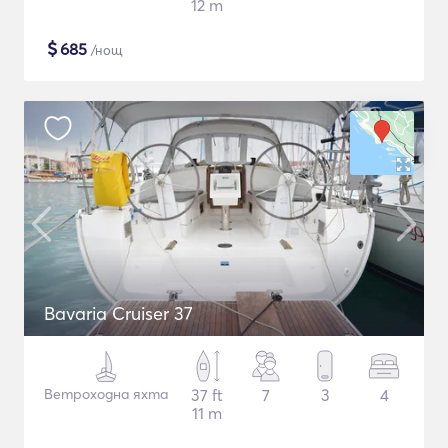
12 m
$
685
/нощ
Bavaria Cruiser 37
Ветроходна яхта
37 ft
7
3
4
11 m