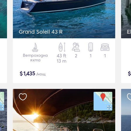
Grand Soleil 43 R
E
Ветроходна
43 ft
2
1
1
яхта
13 m
$
1,435
/нощ