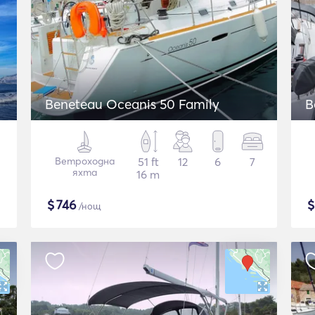
Beneteau Oceanis 50 Family
B
Ветроходна
51 ft
12
6
7
яхта
16 m
$
746
/нощ