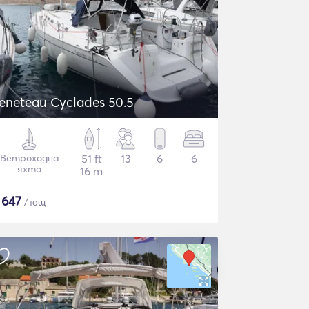
eneteau Cyclades 50.5
Ветроходна
51 ft
13
6
6
яхта
16 m
$
647
/нощ