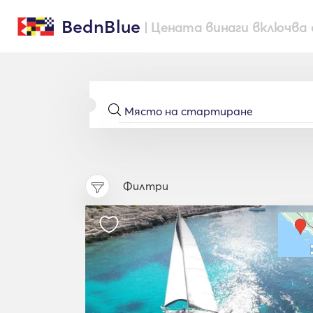
BednBlue
| Цената винаги включва 
Филтри