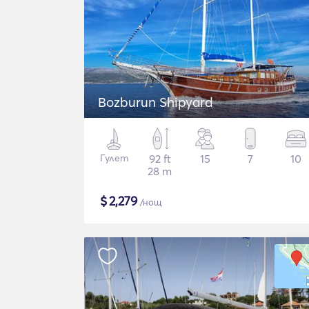
Bozburun Shipyard
Гулет
92 ft
15
7
10
28 m
$
2,279
/нощ