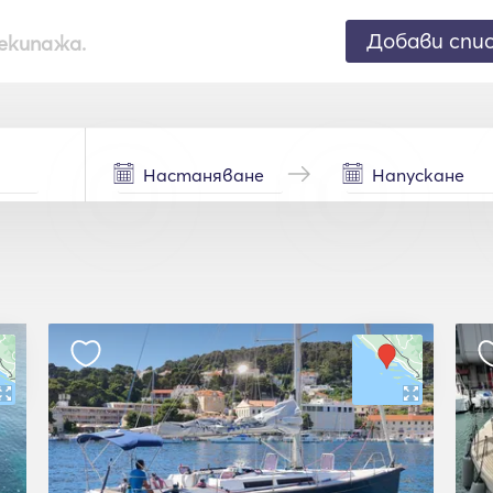
Добави спи
екипажа.