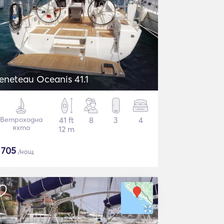
eneteau Oceanis 41.1
Ветроходна
41 ft
8
3
4
яхта
12 m
$
705
/нощ