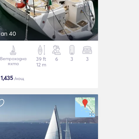
lan 40
Ветроходна
39 ft
6
3
3
яхта
12 m
$
1,435
/нощ