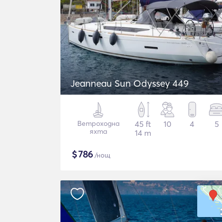
Jeanneau Sun Odyssey 449
Ветроходна
45 ft
10
4
5
яхта
14 m
$
786
/нощ