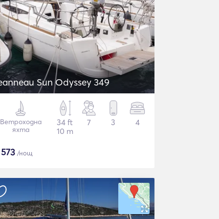
eanneau Sun Odyssey 349
Ветроходна
34 ft
7
3
4
яхта
10 m
$
573
/нощ