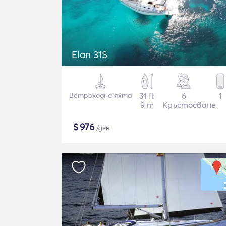
Elan 31S
Ветроходна яхта
31 ft
6
1
9 m
Кръстосване
$
976
/ден