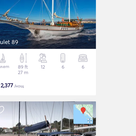
ulet 89
улет
89 ft
12
6
6
27 m
$
2,377
/нощ