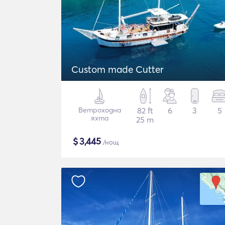
Custom made Cutter
Ветроходна
82 ft
6
3
5
яхта
25 m
$
3,445
/нощ