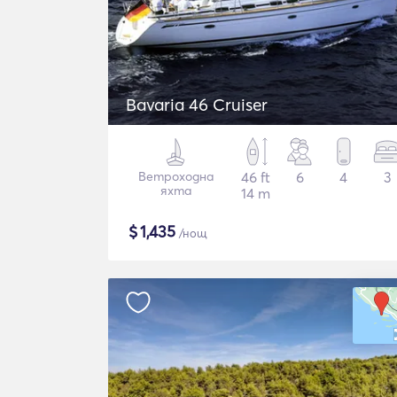
Bavaria 46 Cruiser
Ветроходна
46 ft
6
4
3
яхта
14 m
$
1,435
/нощ