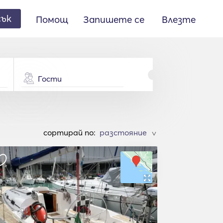
сък
Помощ
Запишете се
Влезте
Гости
cортирай по:
>