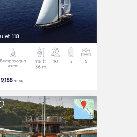
ulet 118
Ветроходна
118 ft
10
5
5
яхта
36 m
$
9,188
/нощ