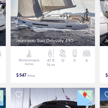
Jeanneau Sun Odyssey 490
J
Ветроходна
47 ft
12
5
6
яхта
14 m
$
547
/нощ