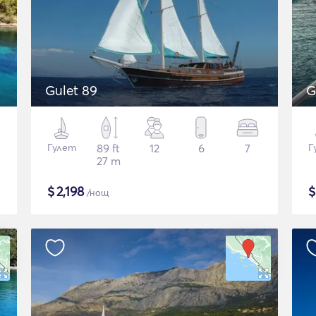
Gulet 89
G
Гулет
89 ft
12
6
7
Г
27 m
$
2,198
/нощ