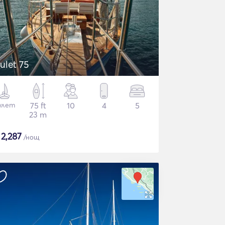
ulet 75
улет
75 ft
10
4
5
23 m
$
2,287
/нощ