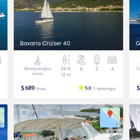
Bavaria Cruiser 40
G
Ветроходна
39 ft
6
3
4
Г
яхта
12 m
$
689
5.0
/нощ
(1
прегледи
)