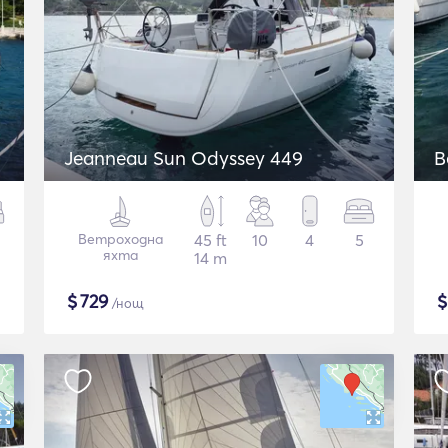
Jeanneau Sun Odyssey 449
B
Ветроходна
45 ft
10
4
5
яхта
14 m
$
729
/нощ