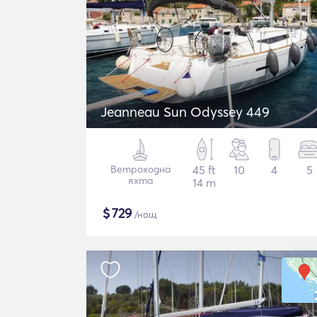
Jeanneau Sun Odyssey 449
Ветроходна
45 ft
10
4
5
яхта
14 m
$
729
/нощ