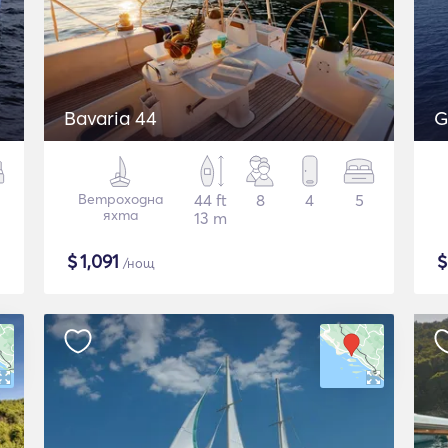
Bavaria 44
G
Ветроходна
44 ft
8
4
5
яхта
13 m
$
1,091
/нощ