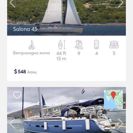
Salona 45
Ветроходна яхта
44 ft
9
4
5
13 m
$
548
/нощ