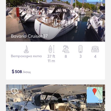
Bavaria Cruiser 37
Ветроходна яхта
37 ft
8
3
4
11 m
$
508
/нощ