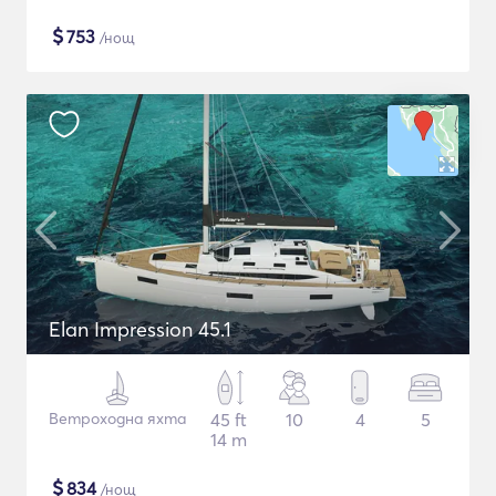
$
753
/нощ
Elan Impression 45.1
Ветроходна яхта
45 ft
10
4
5
14 m
$
834
/нощ