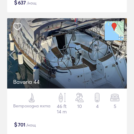
$
637
/нощ
Bavaria 44
Ветроходна яхта
46 ft
10
4
5
14 m
$
701
/нощ