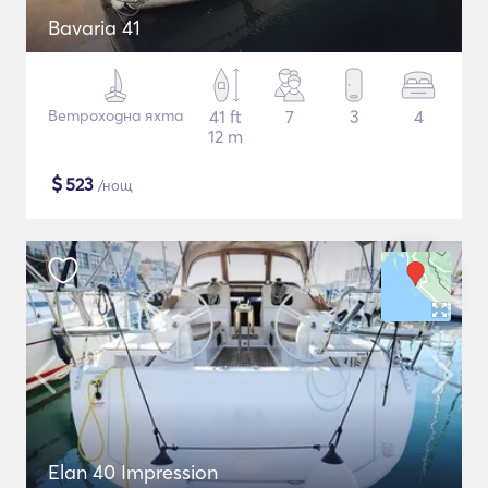
Bavaria 41
Ветроходна яхта
41 ft
7
3
4
12 m
$
523
/нощ
Elan 40 Impression