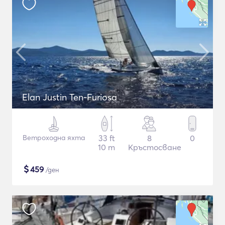
Elan Justin Ten-Furiosa
Ветроходна яхта
33 ft
8
0
10 m
Кръстосване
$
459
/ден