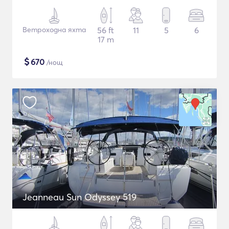
Ветроходна яхта
56 ft
11
5
6
17 m
$
670
/нощ
Jeanneau Sun Odyssey 519