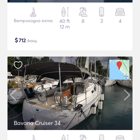
Ветроходна яхта
40 ft
8
3
4
12 m
$
712
/нощ
Bavaria Cruiser 34