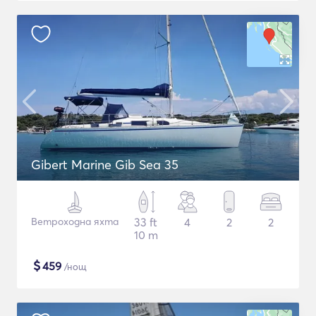
Gibert Marine Gib Sea 35
Ветроходна яхта
33 ft
4
2
2
10 m
$
459
/нощ