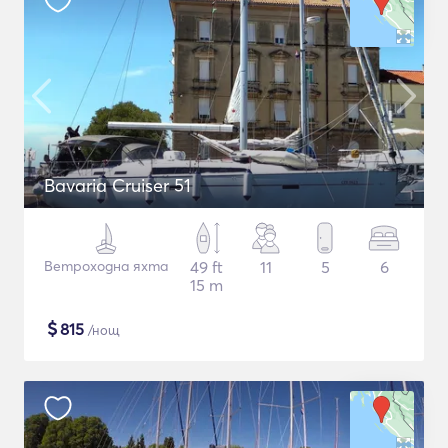
Bavaria Cruiser 51
Ветроходна яхта
49 ft
11
5
6
15 m
$
815
/нощ