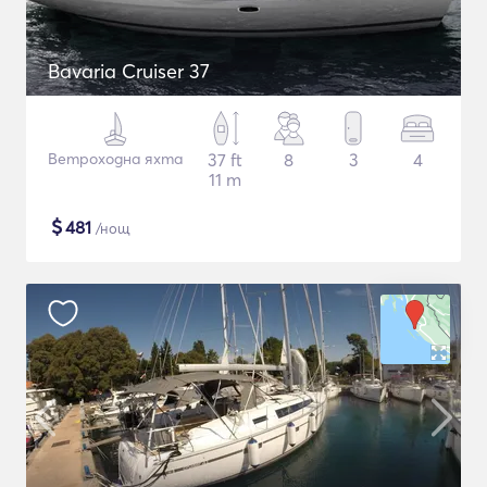
Bavaria Cruiser 37
Ветроходна яхта
37 ft
8
3
4
11 m
$
481
/нощ