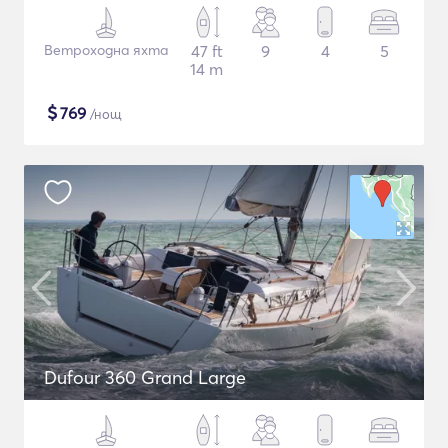
Ветроходна яхта
47 ft
9
4
5
14 m
$
769
/нощ
Dufour 360 Grand Large