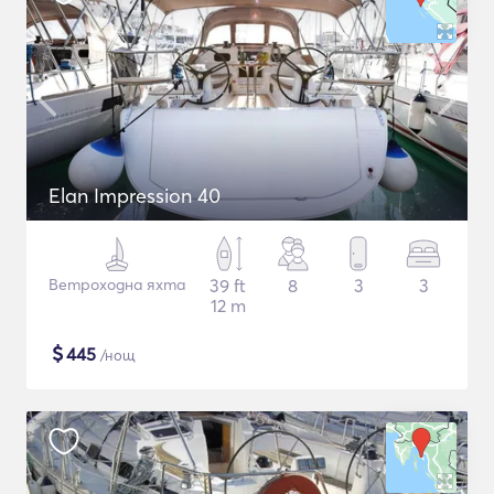
Elan Impression 40
Ветроходна яхта
39 ft
8
3
3
12 m
$
445
/нощ