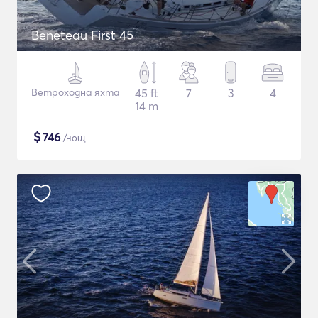
Beneteau First 45
Ветроходна яхта
45 ft
7
3
4
14 m
$
746
/нощ