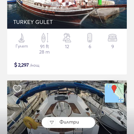
TURKEY GULET
Гулет
91 ft
12
6
9
28 m
$
2,297
/нощ
Филтри