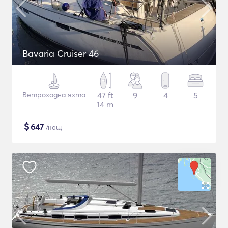
Bavaria Cruiser 46
Ветроходна яхта
47 ft
9
4
5
14 m
$
647
/нощ