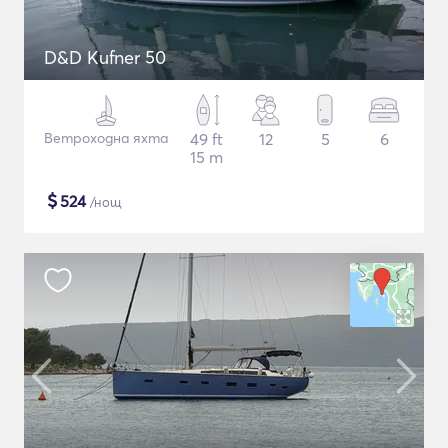
D&D Kufner 50
Ветроходна яхта
49 ft
12
5
6
15 m
$
524
/нощ