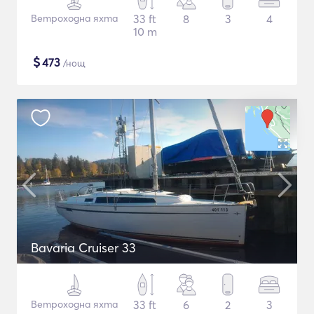
Ветроходна яхта
33 ft
8
3
4
10 m
$
473
/нощ
Bavaria Cruiser 33
Ветроходна яхта
33 ft
6
2
3