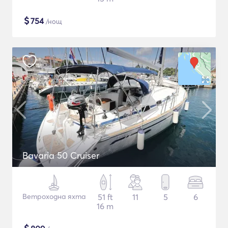
$
754
/нощ
Bavaria 50 Cruiser
Ветроходна яхта
51 ft
11
5
6
16 m