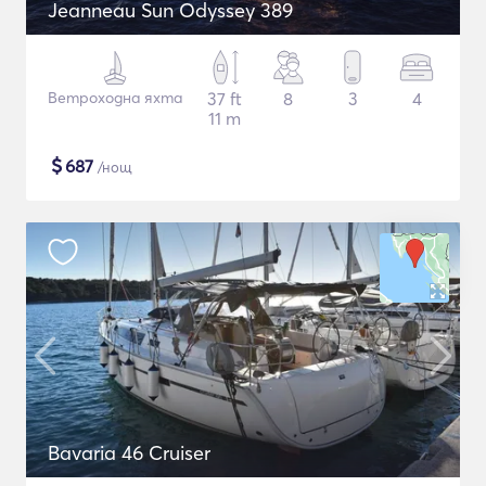
Jeanneau Sun Odyssey 389
Ветроходна яхта
37 ft
8
3
4
11 m
$
687
/нощ
Bavaria 46 Cruiser