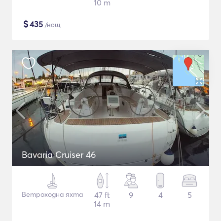
10 m
$
435
/нощ
Bavaria Cruiser 46
Ветроходна яхта
47 ft
9
4
5
14 m