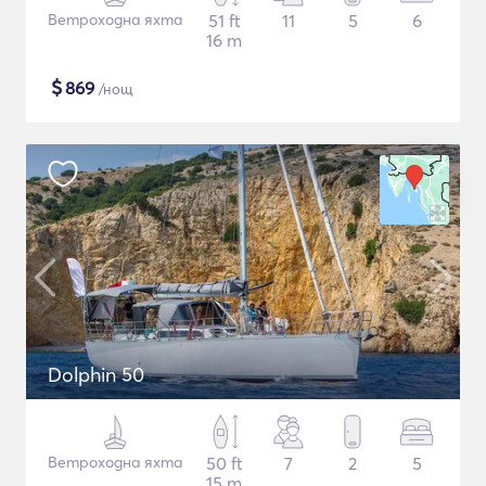
Ветроходна яхта
51 ft
11
5
6
16 m
$
869
/нощ
Dolphin 50
Ветроходна яхта
50 ft
7
2
5
15 m