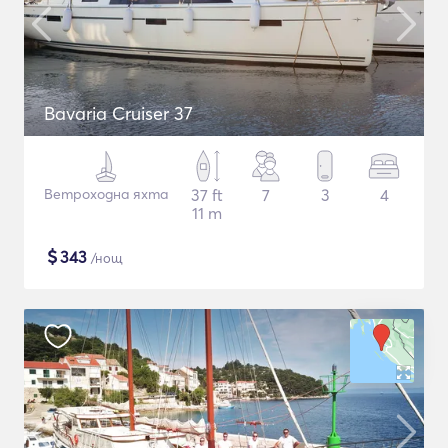
Bavaria Cruiser 37
Ветроходна яхта
37 ft
7
3
4
11 m
$
343
/нощ