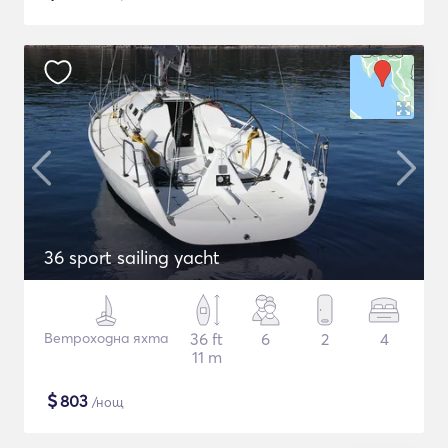
36 sport sailing yacht
Ветроходна яхта
36 ft
6
2
4
11 m
$
803
/нощ