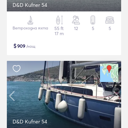
D&D Kufner 54
Ветроходна яхта
55 ft
12
5
5
17 m
$
909
/нощ
D&D Kufner 54