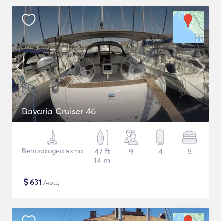
Bavaria Cruiser 46
Ветроходна яхта
47 ft
9
4
5
14 m
$
631
/нощ