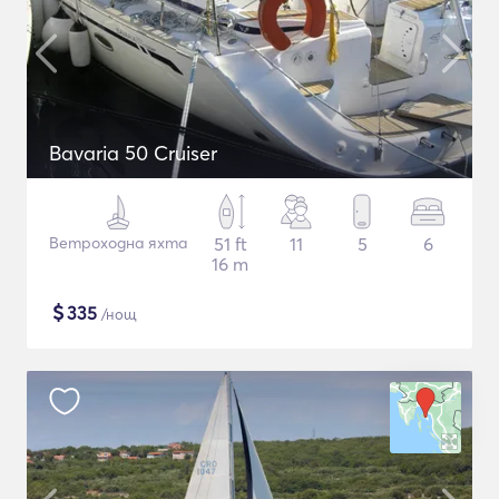
Bavaria 50 Cruiser
Ветроходна яхта
51 ft
11
5
6
16 m
$
335
/нощ