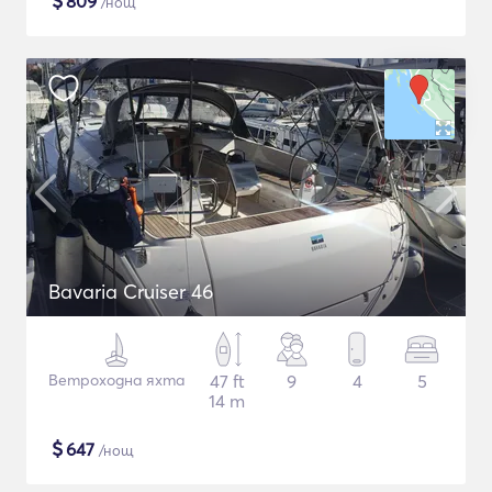
$
809
/нощ
Bavaria Cruiser 46
Ветроходна яхта
47 ft
9
4
5
14 m
$
647
/нощ