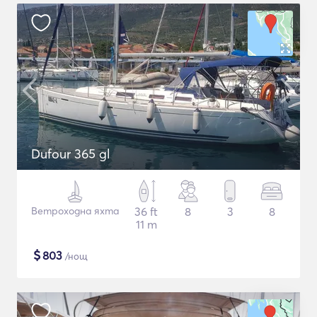
Dufour 365 gl
Ветроходна яхта
36 ft
8
3
8
11 m
$
803
/нощ