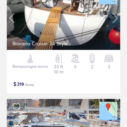
Bavaria Cruiser 34 Style
Ветроходна яхта
33 ft
5
2
3
10 m
$
319
/нощ