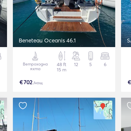
Beneteau Oceanis 46.1
S
Ветроходна
48 ft
12
5
6
яхта
15 m
€
702
/нощ