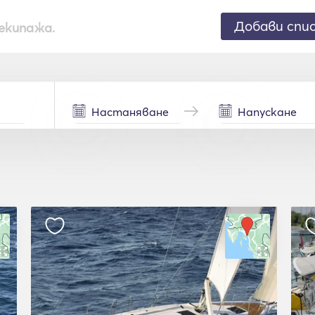
Добави спи
екипажа.