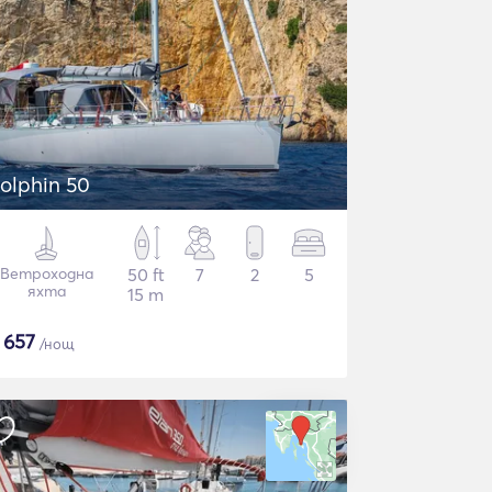
olphin 50
Ветроходна
50 ft
7
2
5
яхта
15 m
€
657
/нощ