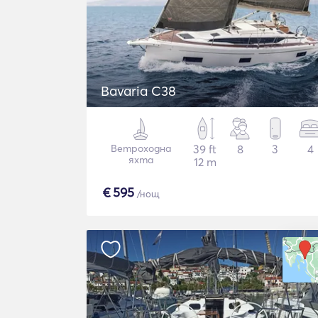
Bavaria C38
Ветроходна
39 ft
8
3
4
яхта
12 m
€
595
/нощ