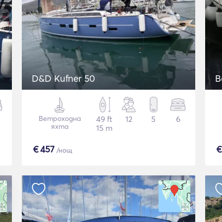
D&D Kufner 50
B
Ветроходна
49 ft
12
5
6
яхта
15 m
€
457
/нощ