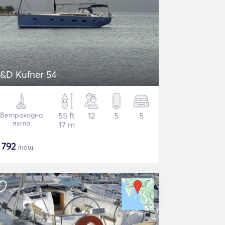
&D Kufner 54
Ветроходна
55 ft
12
5
5
яхта
17 m
€
792
/нощ