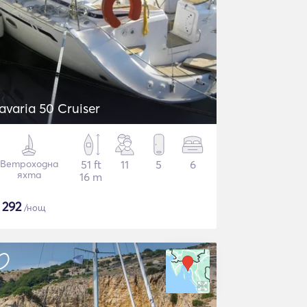
avaria 50 Cruiser
Ветроходна
51 ft
11
5
6
яхта
16 m
€
292
/нощ