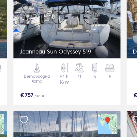
Jeanneau Sun Odyssey 519
D
Ветроходна
51 ft
11
5
6
яхта
16 m
€
757
/нощ