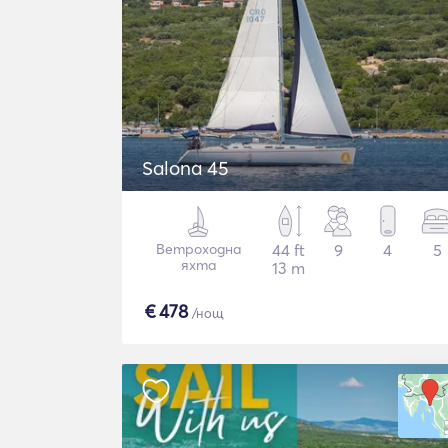
Salona 45
Ветроходна
44 ft
9
4
5
яхта
13 m
€
478
/нощ