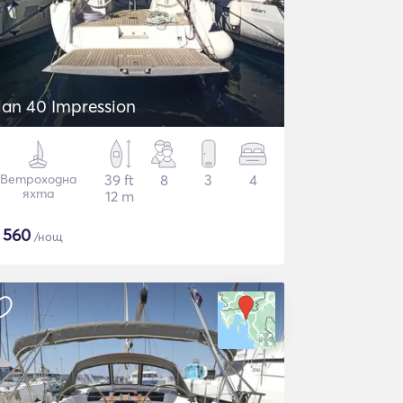
lan 40 Impression
Ветроходна
39 ft
8
3
4
яхта
12 m
€
560
/нощ