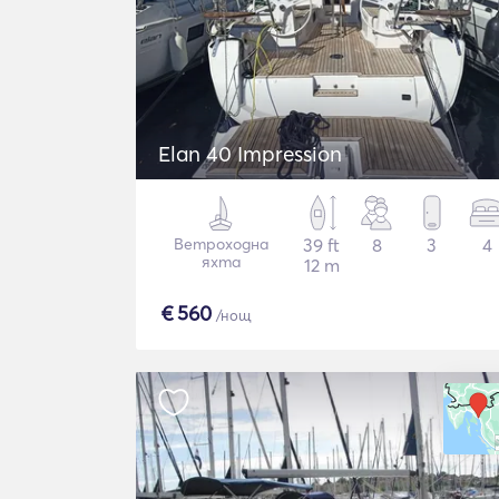
Elan 40 Impression
Ветроходна
39 ft
8
3
4
яхта
12 m
€
560
/нощ