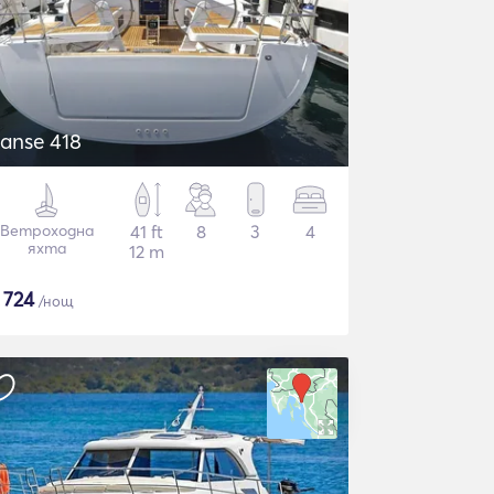
anse 418
Ветроходна
41 ft
8
3
4
яхта
12 m
€
724
/нощ