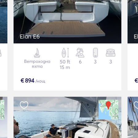
Elan E6
E
Ветроходна
50 ft
6
3
3
яхта
15 m
€
894
/нощ