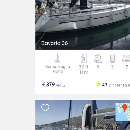
Bavaria 36
Ветроходна
36 ft
8
3
5
яхта
11 m
€
379
4.7
/нощ
(1
прегледи
)