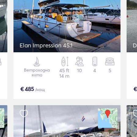
Elan Impression 45.1
D
Ветроходна
45 ft
10
4
5
яхта
14 m
€
485
/нощ