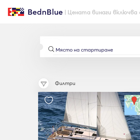
BednBlue
| Цената винаги включва 
Филтри