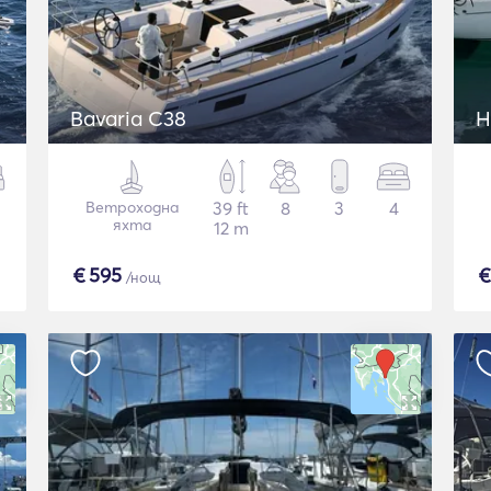
Bavaria C38
H
Ветроходна
39 ft
8
3
4
яхта
12 m
€
595
/нощ