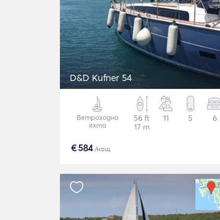
D&D Kufner 54
Ветроходна
56 ft
11
5
6
яхта
17 m
€
584
/нощ