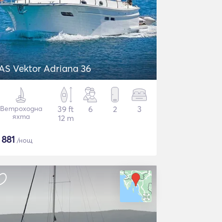
AS Vektor Adriana 36
Ветроходна
39 ft
6
2
3
яхта
12 m
€
881
/нощ