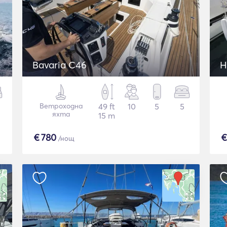
Bavaria C46
H
Ветроходна
49 ft
10
5
5
яхта
15 m
€
780
/нощ