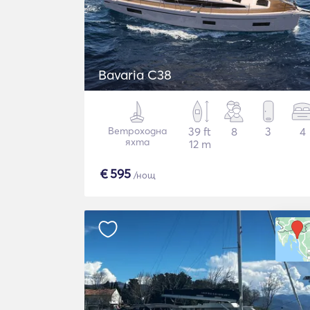
Bavaria C38
Ветроходна
39 ft
8
3
4
яхта
12 m
€
595
/нощ