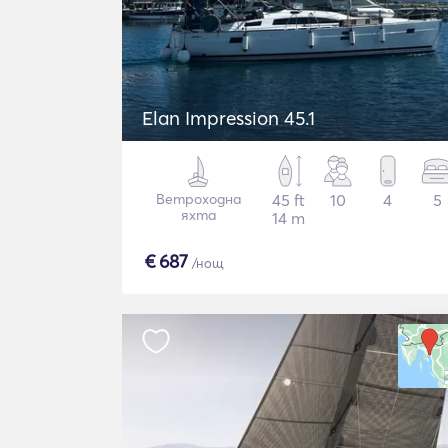
Elan Impression 45.1
Ветроходна
45 ft
10
4
5
яхта
14 m
€
687
/нощ