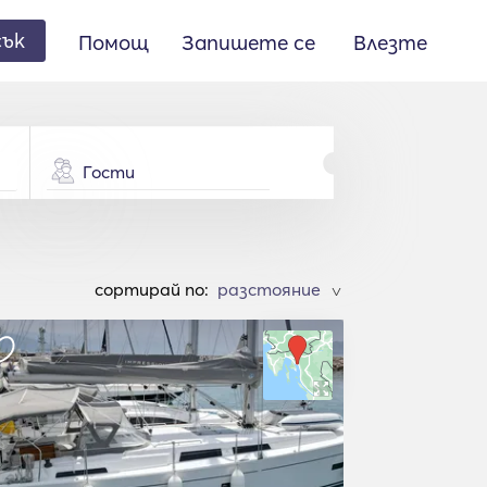
сък
Помощ
Запишете се
Влезте
Гости
cортирай по:
>