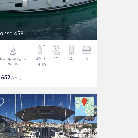
anse 458
Ветроходна
46 ft
10
4
5
яхта
14 m
€
652
/нощ