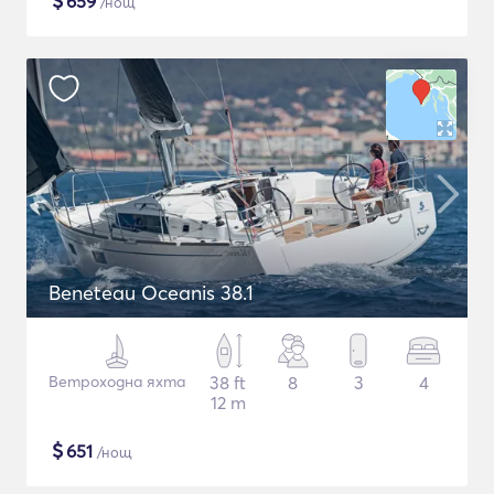
$
659
/нощ
Beneteau Oceanis 38.1
Ветроходна яхта
38 ft
8
3
4
12 m
$
651
/нощ