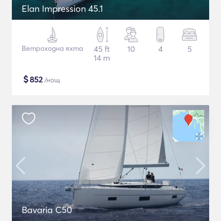
Elan Impression 45.1
Ветроходна яхта
45 ft
10
4
5
14 m
$
852
/нощ
Bavaria C50