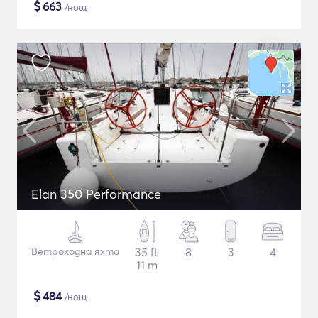
$
663
/нощ
Elan 350 Performance
Ветроходна яхта
35 ft
8
3
4
11 m
$
484
/нощ