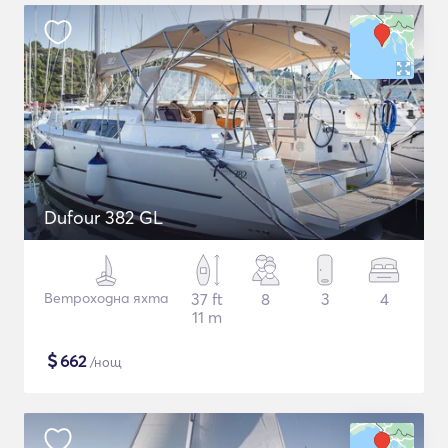
Dufour 382 GL
Ветроходна яхта
37 ft
8
3
4
11 m
$
662
/нощ