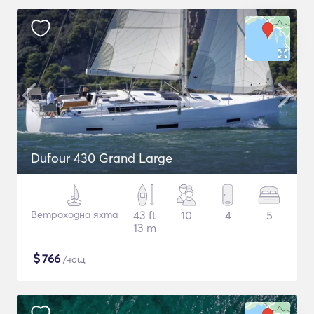
Dufour 430 Grand Large
Ветроходна яхта
43 ft
10
4
5
13 m
$
766
/нощ