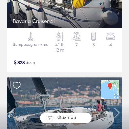
Bavaria Cruiser 41
Ветроходна яхта
41 ft
7
3
4
12 m
$
828
/нощ
Филтри