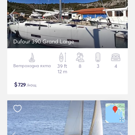
Dufour 390 Grand Large
Ветроходна яхта
39 ft
8
3
4
12 m
$
729
/нощ