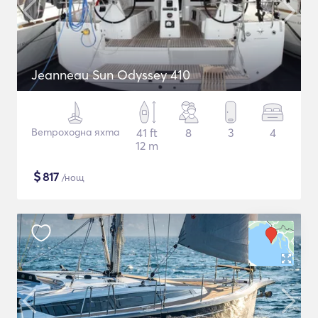
Jeanneau Sun Odyssey 410
Ветроходна яхта
41 ft
8
3
4
12 m
$
817
/нощ