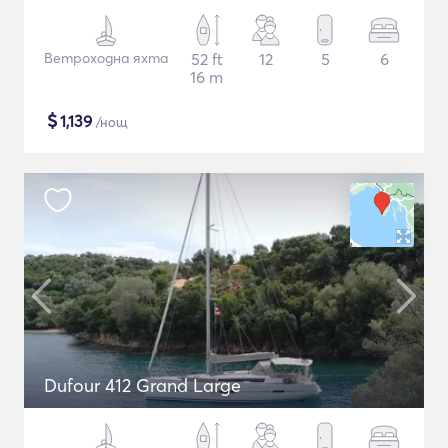
Ветроходна яхта
52 ft
12
5
6
16 m
$
1,139
/нощ
Dufour 412 Grand Large