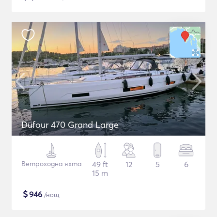
Dufour 470 Grand Large
Ветроходна яхта
49 ft
12
5
6
15 m
$
946
/нощ