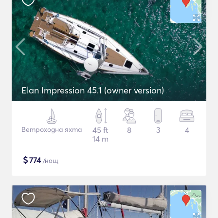
Elan Impression 45.1 (owner version)
Ветроходна яхта
45 ft
8
3
4
14 m
$
774
/нощ