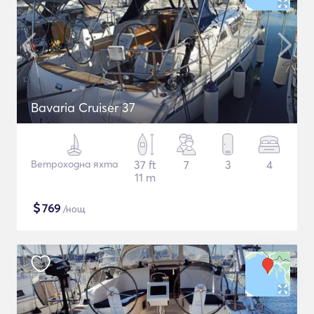
Bavaria Cruiser 37
Ветроходна яхта
37 ft
7
3
4
11 m
$
769
/нощ