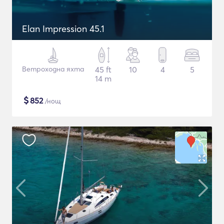
Elan Impression 45.1
Ветроходна яхта
45 ft
10
4
5
14 m
$
852
/нощ