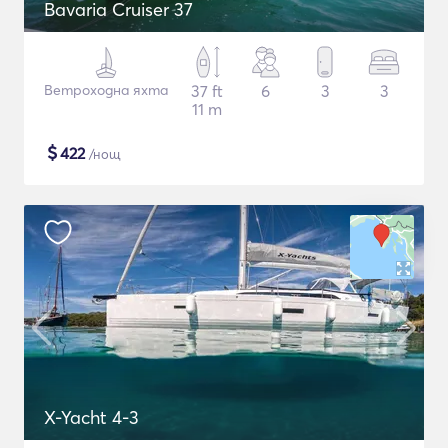
Bavaria Cruiser 37
Ветроходна яхта
37 ft
6
3
3
11 m
$
422
/нощ
X-Yacht 4-3