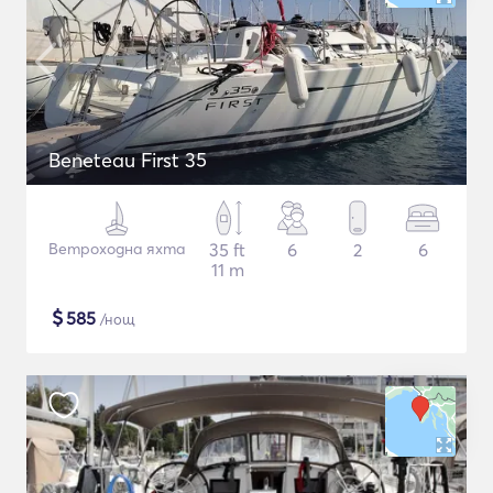
Beneteau First 35
Ветроходна яхта
35 ft
6
2
6
11 m
$
585
/нощ