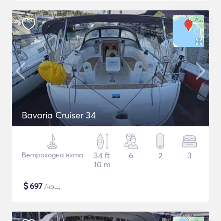
Bavaria Cruiser 34
Ветроходна яхта
34 ft
6
2
3
10 m
$
697
/нощ