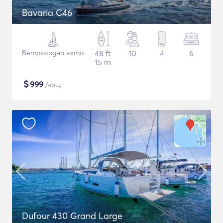
Bavaria C46
Ветроходна яхта
48 ft
10
4
6
15 m
$
999
/нощ
Dufour 430 Grand Large