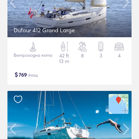
Dufour 412 Grand Large
Ветроходна яхта
42 ft
8
3
4
13 m
$
769
/нощ