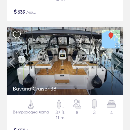
$
639
/нощ
Bavaria Cruiser 38
Ветроходна яхта
37 ft
8
3
4
11 m