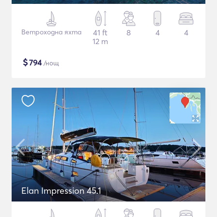
Ветроходна яхта
41 ft
8
4
4
12 m
$
794
/нощ
Elan Impression 45.1