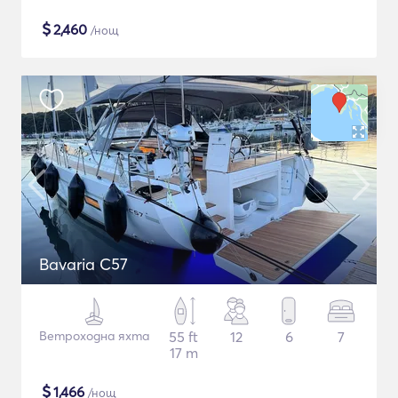
$
2,460
/нощ
Bavaria C57
Ветроходна яхта
55 ft
12
6
7
17 m
$
1,466
/нощ