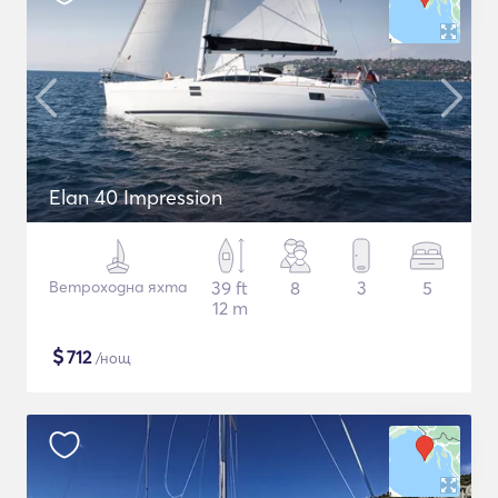
Elan 40 Impression
Ветроходна яхта
39 ft
8
3
5
12 m
$
712
/нощ