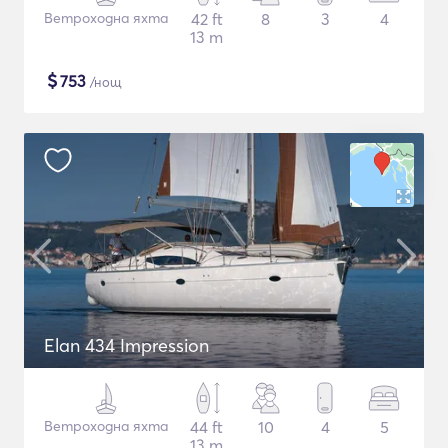
Ветроходна яхта
42 ft
8
3
4
13 m
$
753
/нощ
Elan 434 Impression
Ветроходна яхта
44 ft
10
4
5
13 m