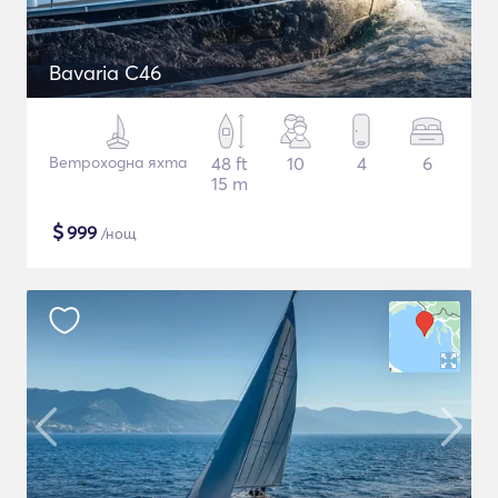
Bavaria C46
Ветроходна яхта
48 ft
10
4
6
15 m
$
999
/нощ