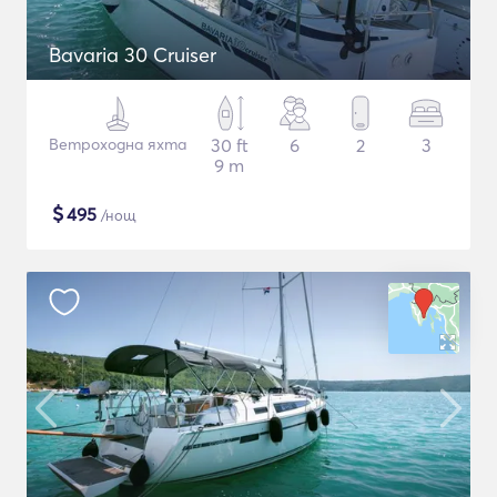
Bavaria 30 Cruiser
Ветроходна яхта
30 ft
6
2
3
9 m
$
495
/нощ