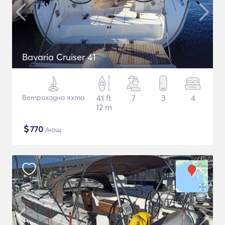
Bavaria Cruiser 41
Ветроходна яхта
41 ft
7
3
4
12 m
$
770
/нощ