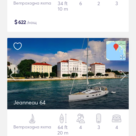
Ветроходна яхта
34 ft
6
2
3
10 m
$
622
/нощ
Jeanneau 64
Ветроходна яхта
64 ft
4
3
4
20 m