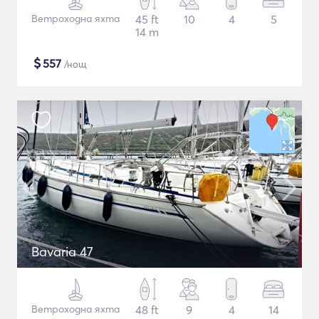
Ветроходна яхта
45 ft
10
4
5
14 m
$
557
/нощ
Bavaria 47
Ветроходна яхта
48 ft
9
4
14