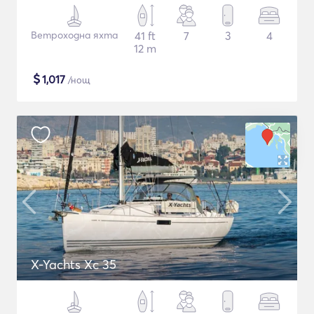
Ветроходна яхта
41 ft
7
3
4
12 m
$
1,017
/нощ
X-Yachts Xc 35