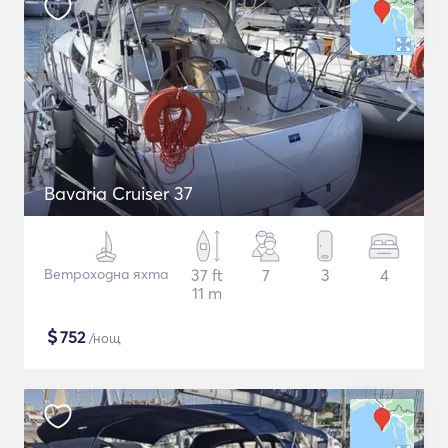
Bavaria Cruiser 37
Ветроходна яхта
37 ft
7
3
4
11 m
$
752
/нощ