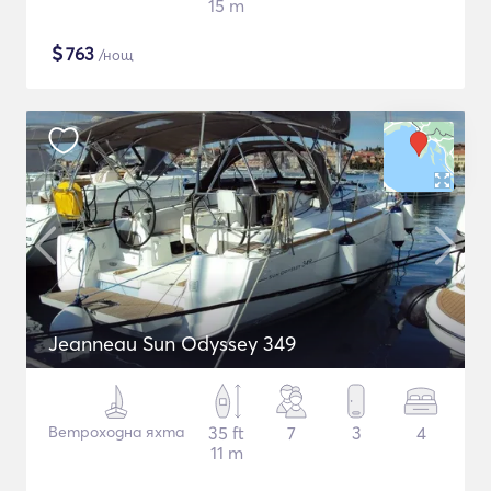
15 m
$
763
/нощ
Jeanneau Sun Odyssey 349
Ветроходна яхта
35 ft
7
3
4
11 m