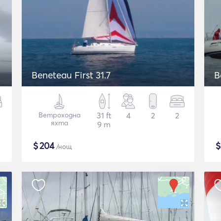
Beneteau First 31.7
B
Ветроходна
31 ft
4
2
2
яхта
9 m
$
204
/нощ