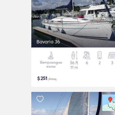
Bavaria 36
Ветроходна
36 ft
6
2
3
яхта
11 m
$
251
/нощ