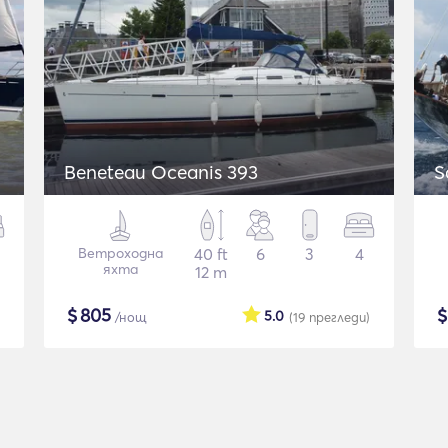
Beneteau Oceanis 393
S
Ветроходна
40 ft
6
3
4
яхта
12 m
$
805
5.0
/нощ
(19
прегледи
)