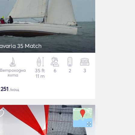
avaria 35 Match
Ветроходна
35 ft
6
2
3
яхта
11 m
$
251
/нощ