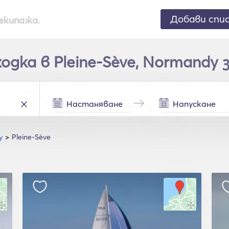
Добави спи
екипажа.
дка в Pleine-Sève, Normandy з
y
Pleine-Sève