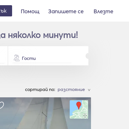
сък
Помощ
Запишете се
Влезте
а няколко минути!
Гости
cортирай по:
>