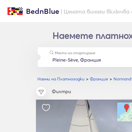
BednBlue
| Цената винаги включва 
Наемете платнохо
Място на стартиране
Наеми на Платноходки
Франция
Normand
Филтри