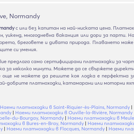
ve, Normandy
rmandy
с или без капитан на най-ниската цена. Платно
, уикенд, многодневна ваканция или дори за парти. Н
рето, бреговете и дивата природа. Плаването може 
ите си умения.
ue предлага само сертифицирани платноходки за чартъ
 за няколко минути. Можете да се свържете директно
се още не можете да решите коя лодка е перфектна
ай-добрите платноходки, катамарани или моторни ях
Наеми платноходки в Saint-Riquier-ès-Plains, Normandy
|
mandy
|
Наеми платноходки в Ouville-la-Rivière, Normandy
elle-du-Bourgay, Normandy
|
Наеми платноходки в Meule
ноходки в Bures-en-Bray, Normandy
|
Наеми платноходки
dy
|
Наеми платноходки в Flocques, Normandy
|
Наеми пла