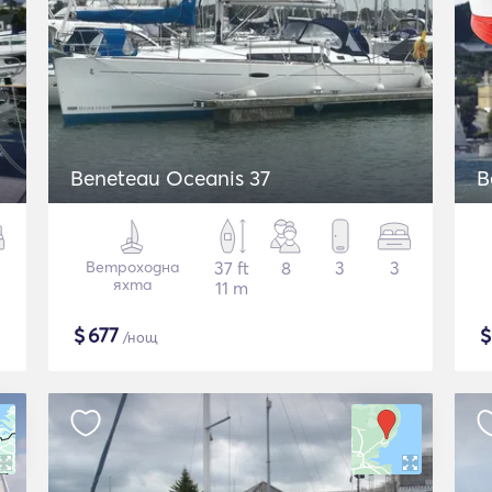
Beneteau Oceanis 37
B
Ветроходна
37 ft
8
3
3
яхта
11 m
$
677
/нощ