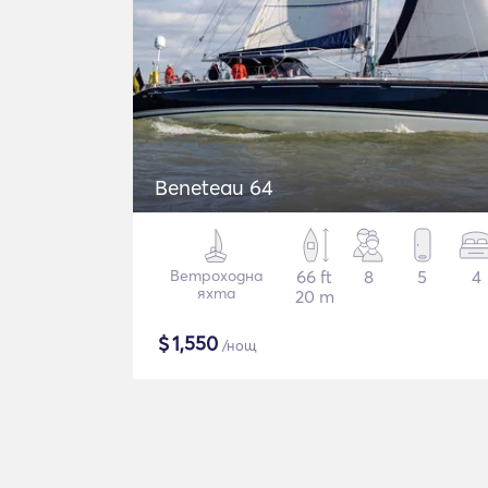
Beneteau 64
Ветроходна
66 ft
8
5
4
яхта
20 m
$
1,550
/нощ