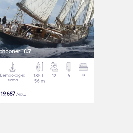
chooner 185'
Ветроходна
185 ft
12
6
9
яхта
56 m
$
19,687
/нощ