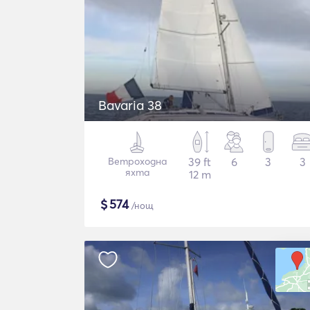
Bavaria 38
Ветроходна
39 ft
6
3
3
яхта
12 m
$
574
/нощ