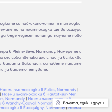
ходките са най-икономичният тип лодки.
аемането на платноходка ще ви осигури
да бъде чудесен начин да научите ново
ри в Pleine-Sève, Normandy. Намерете и
 със собственика или с нас за всякакви
 за вашата ваканция, оставете нашите
ти за вашето пътуване.
Наеми платноходки в Fultot, Normandy
|
|
Наеми платноходки в Hautot-sur-Mer,
rs, Normandy
|
Наеми платноходки в
Валута, език и други
 в Wanchy-Capval, Normandy
|
Наеми
тноходки в Étocquigny, Normandy
|
Наеми