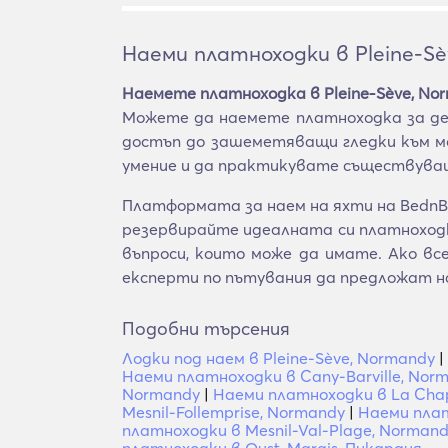
Наеми платноходки в Pleine-Sè
Наемете платноходка в Pleine-Sève, No
Можете да наемете платноходка за ден
достъп до зашеметяващи гледки към мо
умение и да практикувате съществуващ
Платформата за наем на яхти на BednBl
резервирайте идеалната си платноходка
въпроси, които може да имате. Ако в
експерти по пътувания да предложат н
Подобни търсения
Лодки под наем в Pleine-Sève, Normandy
|
Наеми платноходки в Cany-Barville, Nor
Normandy
|
Наеми платноходки в La Chap
Mesnil-Follemprise, Normandy
|
Наеми плат
платноходки в Mesnil-Val-Plage, Norman