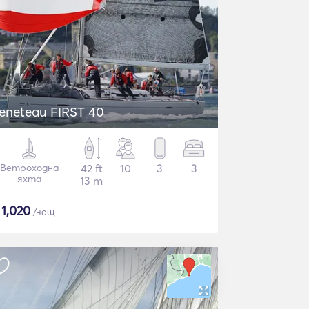
eneteau FIRST 40
Ветроходна
42 ft
10
3
3
яхта
13 m
$
1,020
/нощ