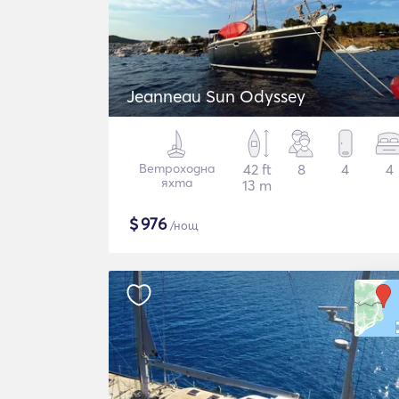
Jeanneau Sun Odyssey
Ветроходна
42 ft
8
4
4
яхта
13 m
$
976
/нощ