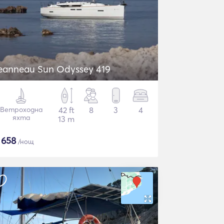
eanneau Sun Odyssey 419
Ветроходна
42 ft
8
3
4
яхта
13 m
$
658
/нощ