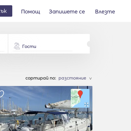
сък
Помощ
Запишете се
Влезте
Гости
cортирай по:
>