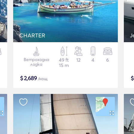
nd
CHARTER
J
Ветроходна
49 ft
12
4
6
лодка
15 m
$
2,689
/нощ