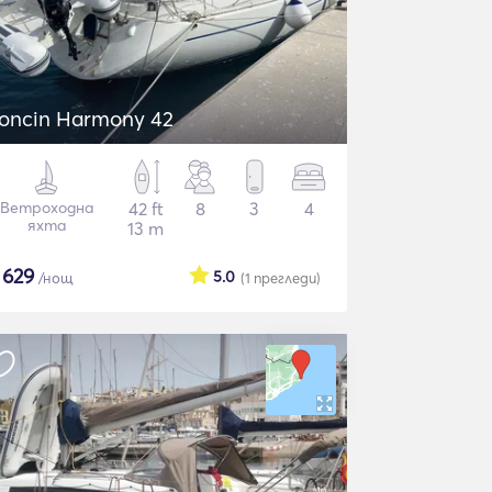
oncin Harmony 42
Ветроходна
42 ft
8
3
4
яхта
13 m
$
629
5.0
/нощ
(1
прегледи
)