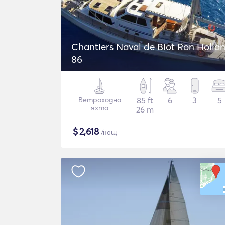
Chantiers Naval de Biot Ron Holla
86
Ветроходна
85 ft
6
3
5
яхта
26 m
$
2,618
/нощ