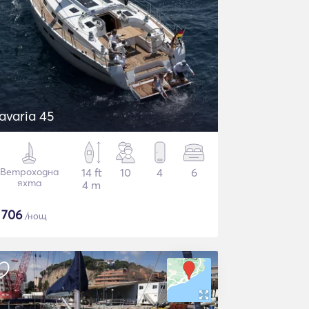
avaria 45
Ветроходна
14 ft
10
4
6
яхта
4 m
$
706
/нощ