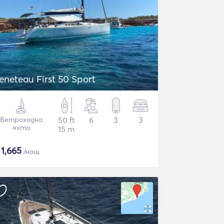
eneteau First 50 Sport
Ветроходна
50 ft
6
3
3
яхта
15 m
$
1,665
/нощ