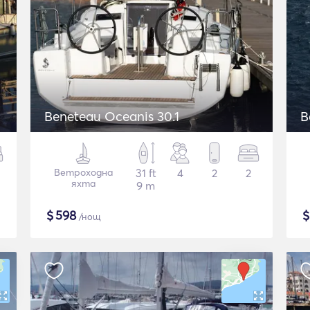
Beneteau Oceanis 30.1
B
Ветроходна
31 ft
4
2
2
яхта
9 m
$
598
/нощ