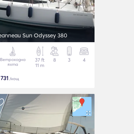
eanneau Sun Odyssey 380
Ветроходна
37 ft
8
3
4
яхта
11 m
$
731
/нощ