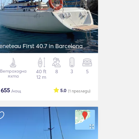
eneteau First 40.7 in Barcelona
Ветроходна
40 ft
8
3
5
яхта
12 m
$
655
5.0
/нощ
(1
прегледи
)