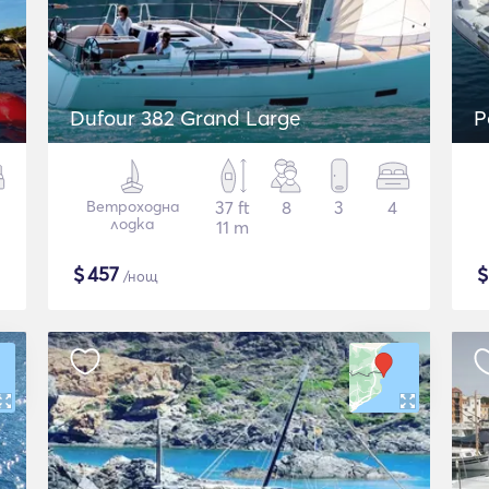
Dufour 382 Grand Large
P
Ветроходна
37 ft
8
3
4
лодка
11 m
$
457
/нощ