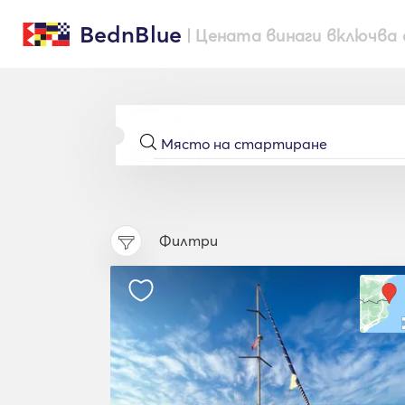
BednBlue
| Цената винаги включва 
Филтри