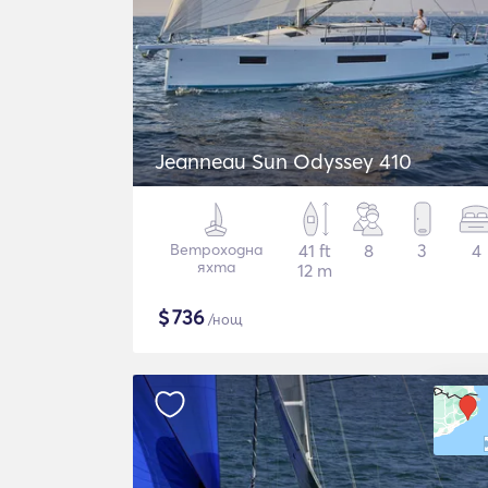
Jeanneau Sun Odyssey 410
Ветроходна
41 ft
8
3
4
яхта
12 m
$
736
/нощ