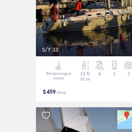
S/Y 33
Ветроходна
33 ft
6
2
3
яхта
10 m
$
459
/нощ