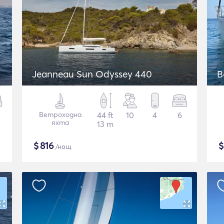
Jeanneau Sun Odyssey 440
B
Ветроходна
44 ft
10
4
6
яхта
13 m
$
816
/нощ