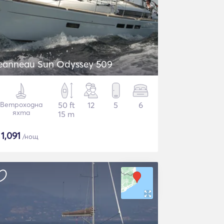
eanneau Sun Odyssey 509
Ветроходна
50 ft
12
5
6
яхта
15 m
$
1,091
/нощ