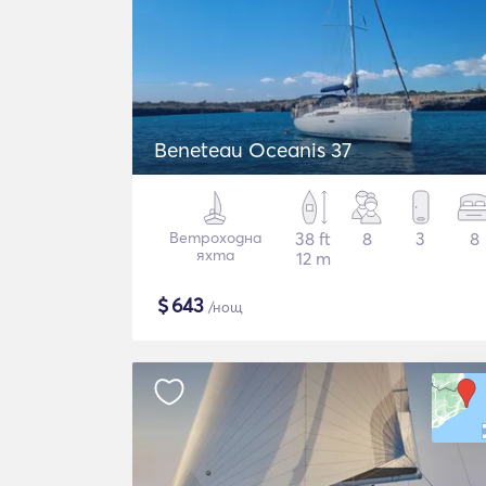
Beneteau Oceanis 37
Ветроходна
38 ft
8
3
8
яхта
12 m
$
643
/нощ