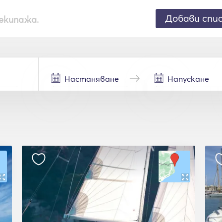
Добави спи
екипажа.