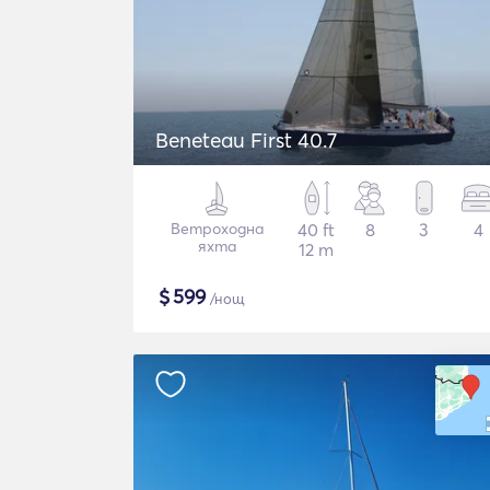
Beneteau First 40.7
Ветроходна
40 ft
8
3
4
яхта
12 m
$
599
/нощ