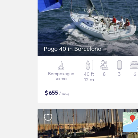
Pogo 40 in Barcelona
Ветроходна
40 ft
8
3
6
яхта
12 m
$
655
/нощ