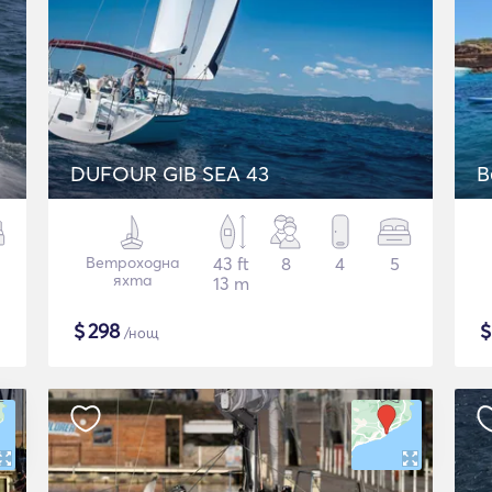
DUFOUR GIB SEA 43
B
Ветроходна
43 ft
8
4
5
яхта
13 m
$
298
/нощ