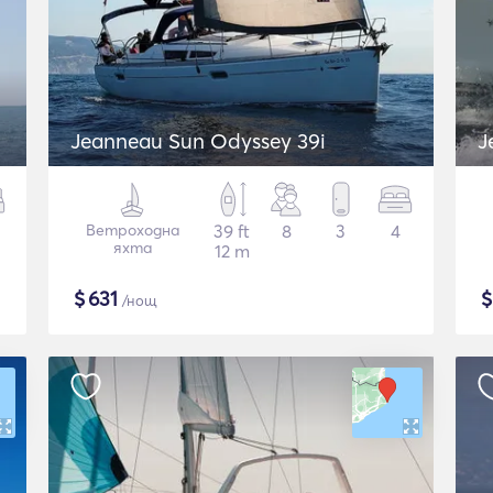
Jeanneau Sun Odyssey 39i
J
Ветроходна
39 ft
8
3
4
яхта
12 m
$
631
/нощ