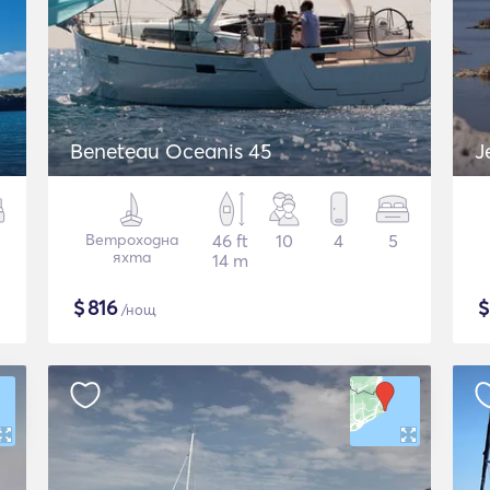
Beneteau Oceanis 45
J
Ветроходна
46 ft
10
4
5
яхта
14 m
$
816
/нощ