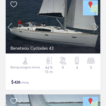
Beneteau Cyclades 43
Ветроходна яхта
44 ft
9
4
5
13 m
$
426
/нощ