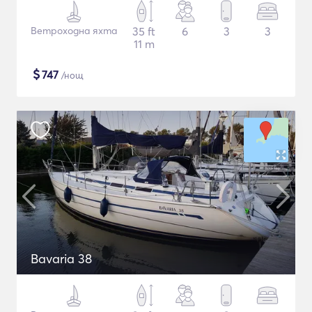
Ветроходна яхта
35 ft
6
3
3
11 m
$
747
/нощ
Bavaria 38