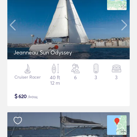
Jeanneau Sun Odyssey
Cruiser Racer
40 ft
6
3
3
12 m
$
620
/нощ