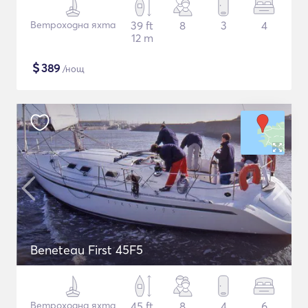
Ветроходна яхта
39 ft
8
3
4
12 m
$
389
/нощ
Beneteau First 45F5
Ветроходна яхта
45 ft
8
4
6