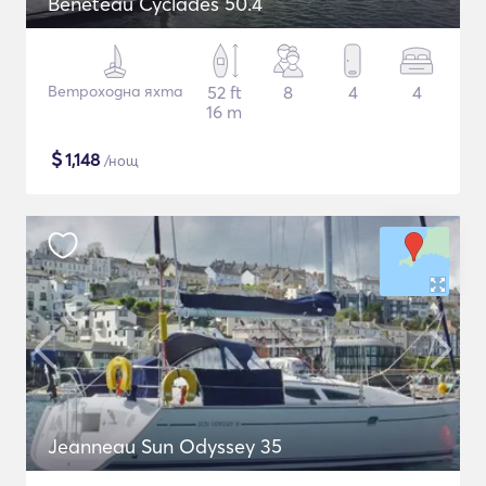
Beneteau Cyclades 50.4
Ветроходна яхта
52 ft
8
4
4
16 m
$
1,148
/нощ
Jeanneau Sun Odyssey 35