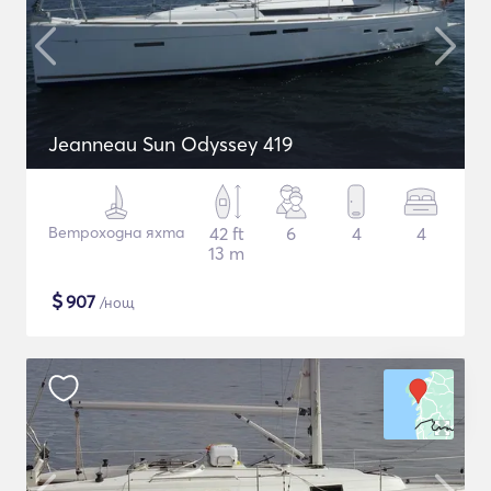
Jeanneau Sun Odyssey 419
Ветроходна яхта
42 ft
6
4
4
13 m
$
907
/нощ