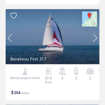
Beneteau First 31.7
Ветроходна яхта
31 ft
4
2
2
9 m
$
204
/нощ