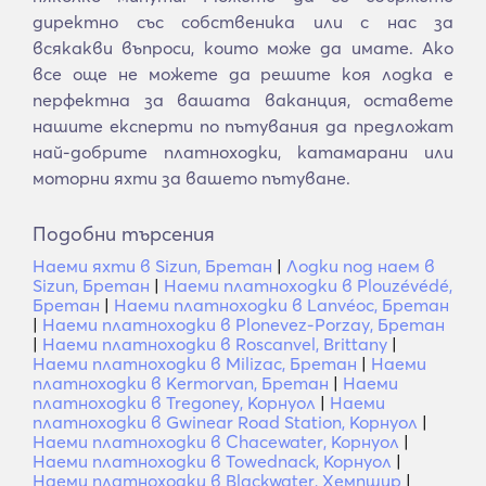
директно със собственика или с нас за
всякакви въпроси, които може да имате. Ако
все още не можете да решите коя лодка е
перфектна за вашата ваканция, оставете
нашите експерти по пътувания да предложат
най-добрите платноходки, катамарани или
моторни яхти за вашето пътуване.
Подобни търсения
Наеми яхти в Sizun, Бретан
|
Лодки под наем в
Sizun, Бретан
|
Наеми платноходки в Plouzévédé,
Бретан
|
Наеми платноходки в Lanvéoc, Бретан
|
Наеми платноходки в Plonevez-Porzay, Бретан
|
Наеми платноходки в Roscanvel, Brittany
|
Наеми платноходки в Milizac, Бретан
|
Наеми
платноходки в Kermorvan, Бретан
|
Наеми
платноходки в Tregoney, Корнуол
|
Наеми
платноходки в Gwinear Road Station, Корнуол
|
Наеми платноходки в Chacewater, Корнуол
|
Наеми платноходки в Towednack, Корнуол
|
Наеми платноходки в Blackwater, Хемпшир
|