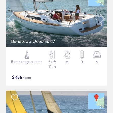
Beneteau Oceanis 37
Ветроходна яхта
37 ft
8
3
5
11 m
$
436
/нощ