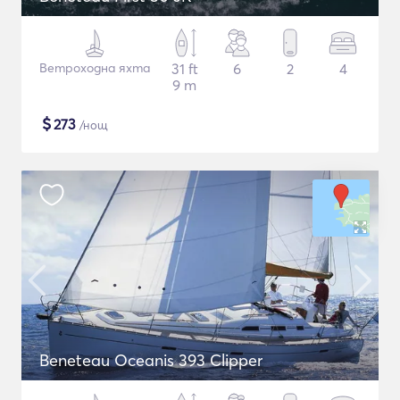
Ветроходна яхта
31 ft
6
2
4
9 m
$
273
/нощ
Beneteau Oceanis 393 Clipper