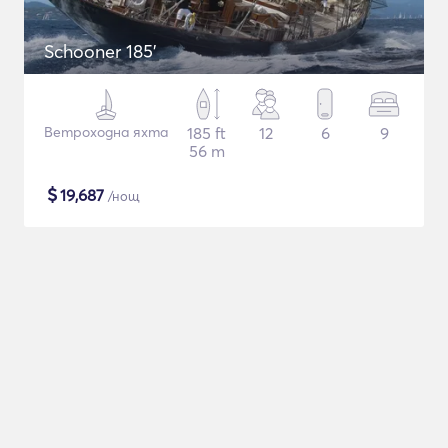
Schooner 185'
Ветроходна яхта
185 ft
12
6
9
56 m
$
19,687
/нощ