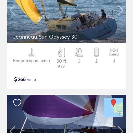
Jeanneau Sun Odyssey 30i
Ветроходна яхта
30 ft
6
2
4
9 m
$
266
/нощ