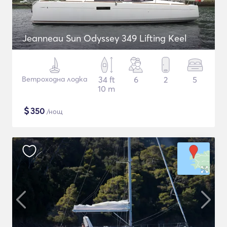
Jeanneau Sun Odyssey 349 Lifting Keel
Ветроходна лодка
34 ft
6
2
5
10 m
$
350
/нощ