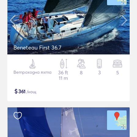
Beneteau First 36.7
Ветроходна яхта
36 ft
8
3
5
11 m
$
361
/нощ