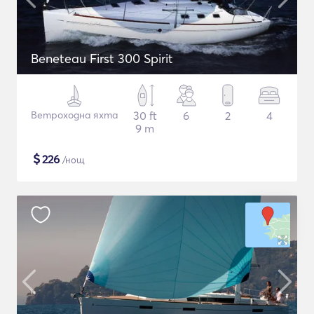
Beneteau First 300 Spirit
Ветроходна яхта
30 ft
6
2
4
9 m
$
226
/нощ