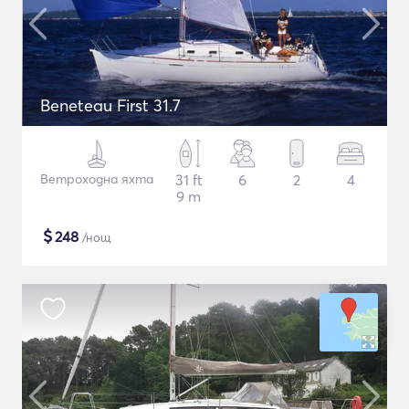
Beneteau First 31.7
Ветроходна яхта
31 ft
6
2
4
9 m
$
248
/нощ