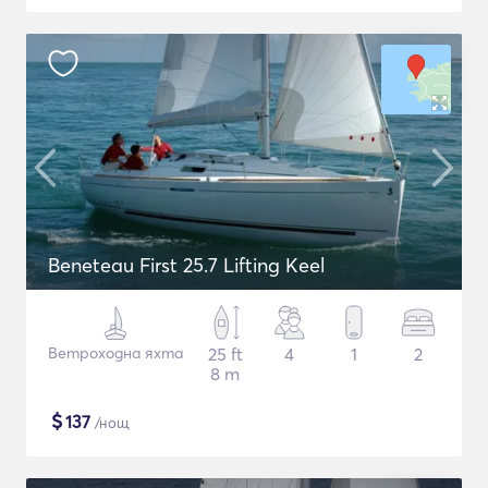
Beneteau First 25.7 Lifting Keel
Ветроходна яхта
25 ft
4
1
2
8 m
$
137
/нощ