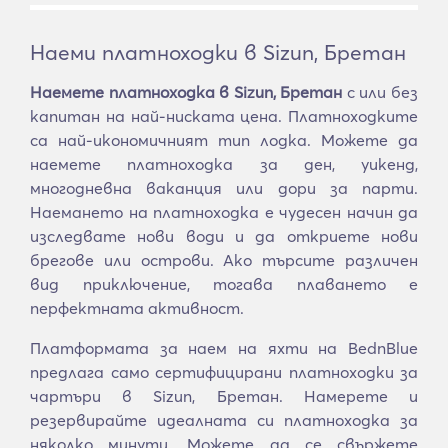
Наеми платноходки в Sizun, Бретан
Наемете платноходка в Sizun, Бретан
с или без
капитан на най-ниската цена. Платноходките
са най-икономичният тип лодка. Можете да
наемете платноходка за ден, уикенд,
многодневна ваканция или дори за парти.
Наемането на платноходка е чудесен начин да
изследвате нови води и да откриете нови
брегове или острови. Ако търсите различен
вид приключение, тогава плаването е
перфектната активност.
Платформата за наем на яхти на BednBlue
предлага само сертифицирани платноходки за
чартъри в Sizun, Бретан. Намерете и
резервирайте идеалната си платноходка за
няколко минути. Можете да се свържете