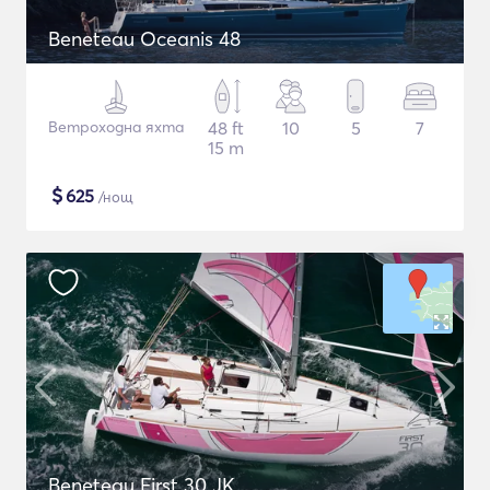
Beneteau Oceanis 48
Ветроходна яхта
48 ft
10
5
7
15 m
$
625
/нощ
Beneteau First 30 JK