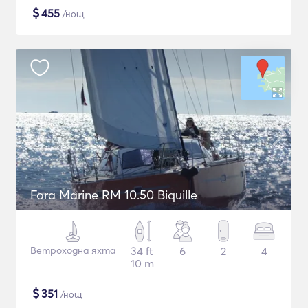
$
455
/нощ
Fora Marine RM 10.50 Biquille
Ветроходна яхта
34 ft
6
2
4
10 m
$
351
/нощ