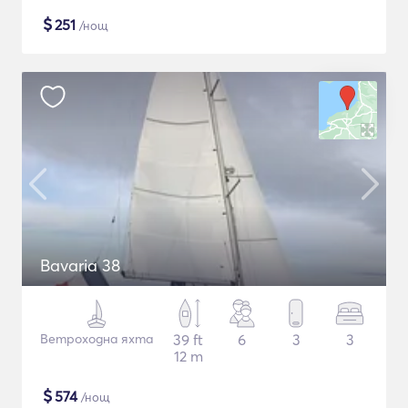
$
251
/нощ
Bavaria 38
Ветроходна яхта
39 ft
6
3
3
12 m
$
574
/нощ