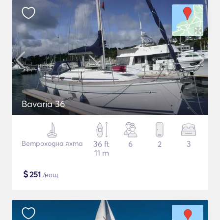
Bavaria 36
Ветроходна яхта
36 ft
6
2
3
11 m
$
251
/нощ