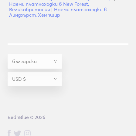
Наеми платноходки в New Forest,
Великобритания
|
Наеми платноходки в
Линдхърст, Хемпшир
BednBlue © 2026