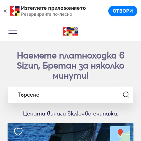
Изтеглете приложението
×
ОТВОРИ
Резервирайте по-лесно
Наемете платноходка в
Sizun, Бретан за няколко
минути!
Търсене
Цената винаги включва екипажа.