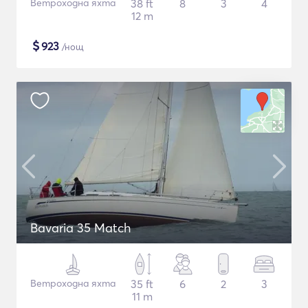
Ветроходна яхта
38 ft
8
3
4
12 m
$
923
/нощ
Bavaria 35 Match
Ветроходна яхта
35 ft
6
2
3
11 m