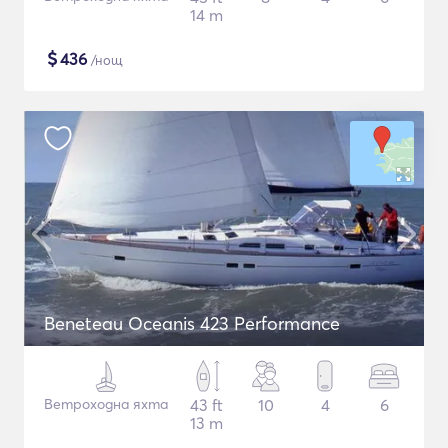
14 m
$
436
/нощ
Beneteau Oceanis 423 Performance
Ветроходна яхта
43 ft
10
4
6
13 m