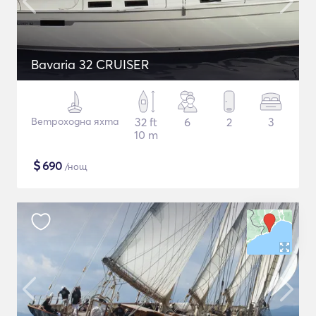
Bavaria 32 CRUISER
Ветроходна яхта
32 ft
6
2
3
10 m
$
690
/нощ