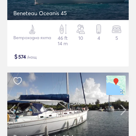
Beneteau Oceanis 45
Ветроходна яхта
46 ft
10
4
5
14 m
$
574
/нощ