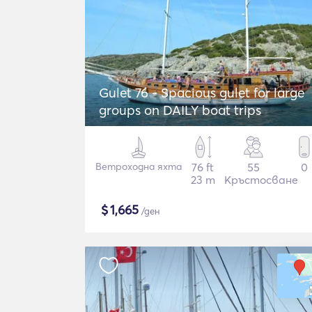
Gulet 76 - Spacious gulet for large
groups on DAILY boat trips
Ветроходна яхта
76 ft
55
0
23 m
Кръстосване
$
1,665
/ден