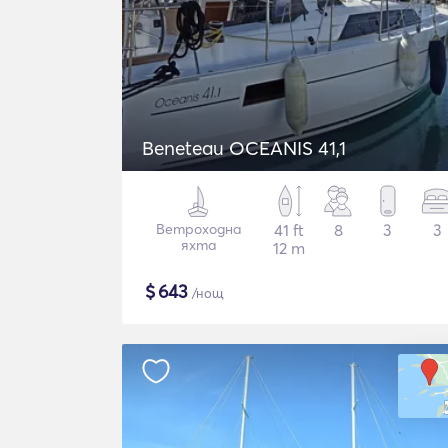
Beneteau OCEANIS 41,1
Ветроходна
41 ft
8
3
3
яхта
12 m
$
643
/нощ