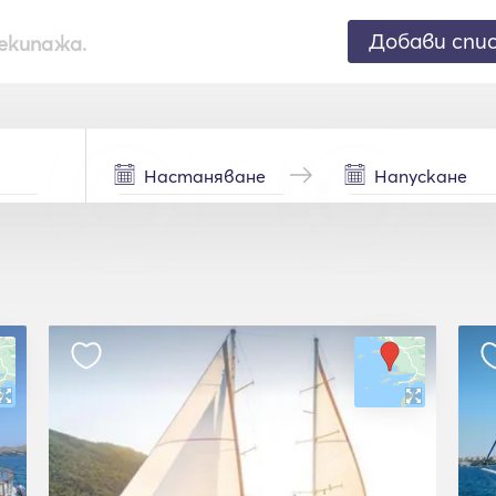
Добави спи
екипажа.