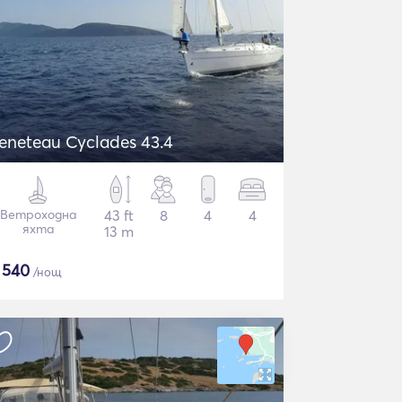
eneteau Cyclades 43.4
Ветроходна
43 ft
8
4
4
яхта
13 m
$
540
/нощ