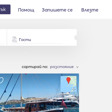
сък
Помощ
Запишете се
Влезте
Гости
cортирай по:
>