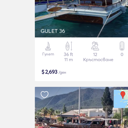
GULET 36
Гулет
36 ft
12
0
11 m
Кръстосване
$
2,693
/ден