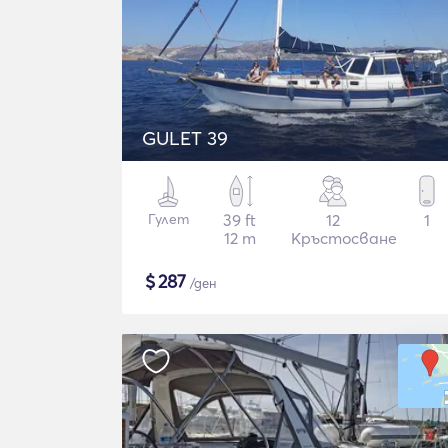
GULET 39
Гулет
39 ft
12
1
12 m
Кръстосване
$
287
/ден