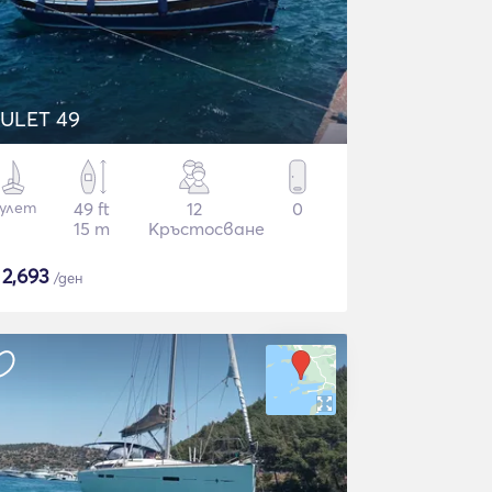
ULET 49
улет
49 ft
12
0
15 m
Кръстосване
$
2,693
/ден