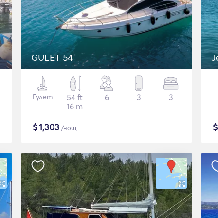
GULET 54
Гулет
54 ft
6
3
3
16 m
$
1,303
/нощ