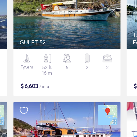
T
GULET 52
E
Гулет
52 ft
5
2
2
16 m
$
6,603
/нощ