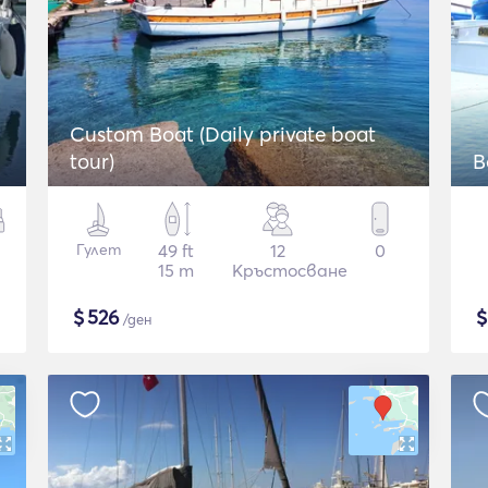
Custom Boat (Daily private boat
tour)
B
Гулет
49 ft
12
0
15 m
Кръстосване
$
526
/ден