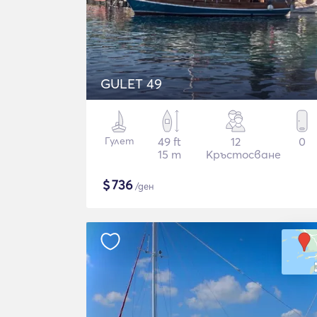
GULET 49
Гулет
49 ft
12
0
15 m
Кръстосване
$
736
/ден