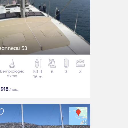
eanneau 53
Ветроходна
53 ft
6
3
3
яхта
16 m
$
918
/нощ