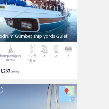
odrum Gümbet ship yards Gulet
Ветроходна
59 ft
4
4
4
яхта
18 m
$
1,263
/нощ