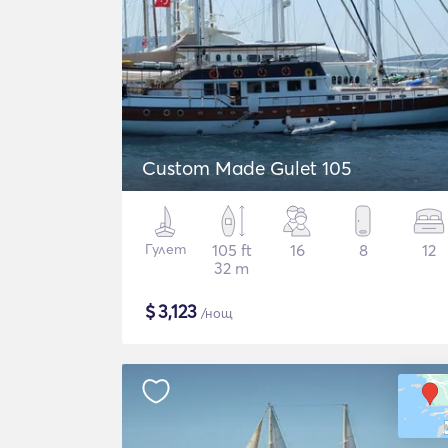
Custom Made Gulet 105
Гулет
105 ft
16
8
12
32 m
$
3,123
/нощ