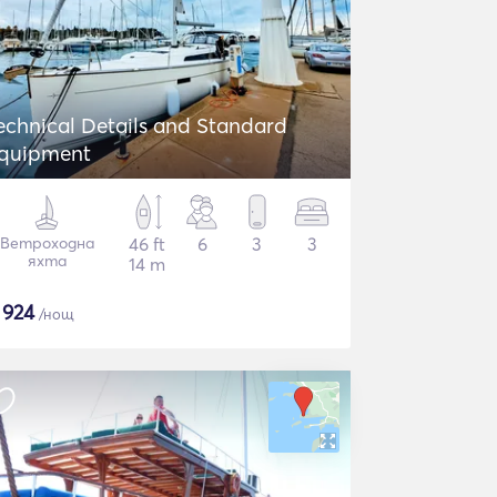
echnical Details and Standard
quipment
Ветроходна
46 ft
6
3
3
яхта
14 m
$
924
/нощ