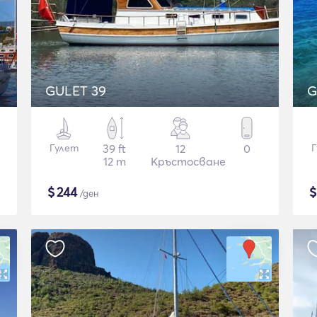
GULET 39
G
Гулет
39 ft
12
0
Г
12 m
Кръстосване
$
244
/ден