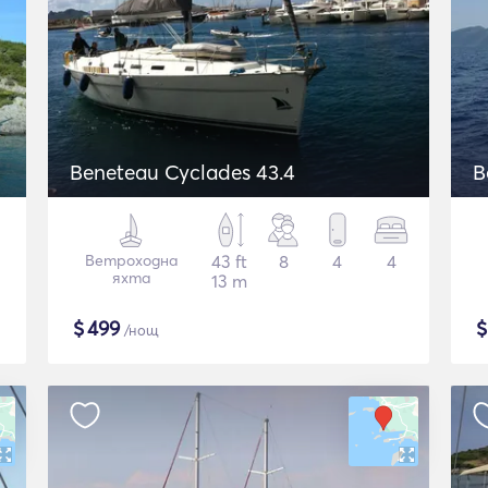
Beneteau Cyclades 43.4
B
Ветроходна
43 ft
8
4
4
яхта
13 m
$
499
/нощ