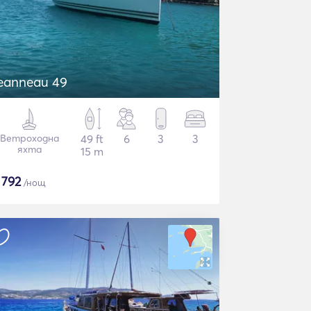
Jeanneau 49
Ветроходна
49 ft
6
3
3
яхта
15 m
$
792
/нощ