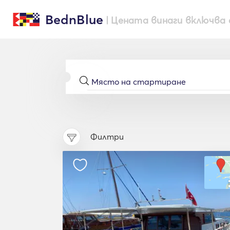
BednBlue
| Цената винаги включва 
Филтри