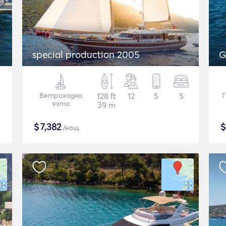
special production 2005
G
Ветроходна
128 ft
12
5
5
Г
яхта
39 m
$
7,382
/нощ