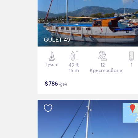
GULET 49
Гулет
49 ft
12
1
15 m
Кръстосване
$
786
/ден