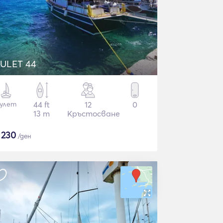
ULET 44
улет
44 ft
12
0
13 m
Кръстосване
$
230
/ден