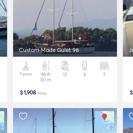
Custom Made Gulet 98
J
Гулет
98 ft
12
6
7
30 m
$
1,908
/нощ