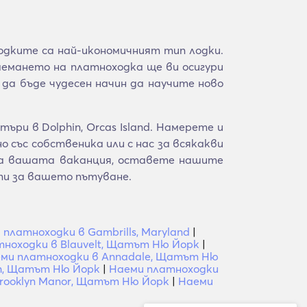
одките са най-икономичният тип лодки.
аемането на платноходка ще ви осигури
да бъде чудесен начин да научите ново
ри в Dolphin, Orcas Island. Намерете и
 със собственика или с нас за всякакви
 за вашата ваканция, оставете нашите
ти за вашето пътуване.
 платноходки в Gambrills, Maryland
|
ноходки в Blauvelt, Щатът Ню Йорк
|
ми платноходки в Annadale, Щатът Ню
ch, Щатът Ню Йорк
|
Наеми платноходки
rooklyn Manor, Щатът Ню Йорк
|
Наеми