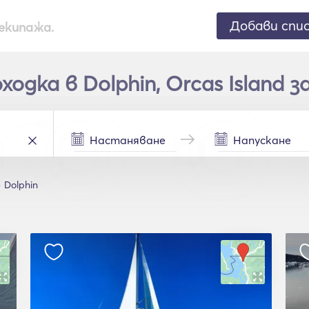
Добави спи
екипажа.
дка в Dolphin, Orcas Island з
Dolphin