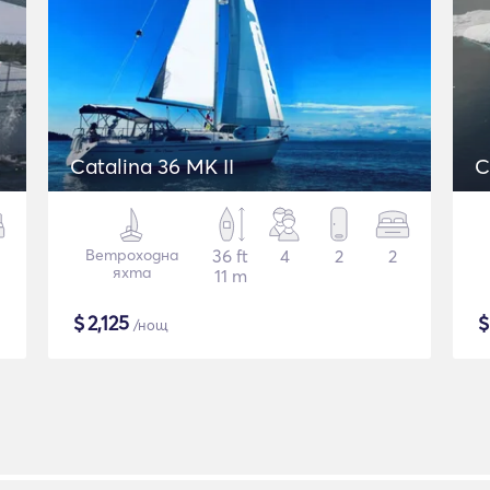
Catalina 36 MK II
C
Ветроходна
36 ft
4
2
2
яхта
11 m
$
2,125
/нощ