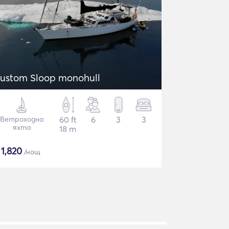
ustom Sloop monohull
Ветроходна
60 ft
6
3
3
яхта
18 m
$
1,820
/нощ