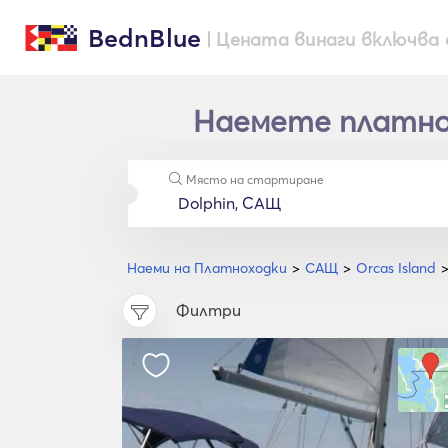
BednBlue
| Цената винаги включва 
Наемете платнохо
Място на стартиране
Наеми на Платноходки
САЩ
Orcas Island
Филтри