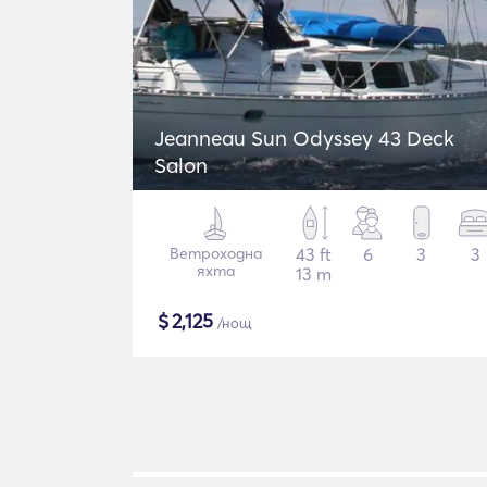
Jeanneau Sun Odyssey 43 Deck
Salon
Ветроходна
43 ft
6
3
3
яхта
13 m
$
2,125
/нощ