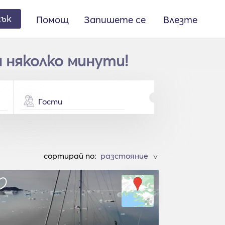
сък
Помощ
Запишете се
Влезте
а няколко минути!
Гости
cортирай по:
>