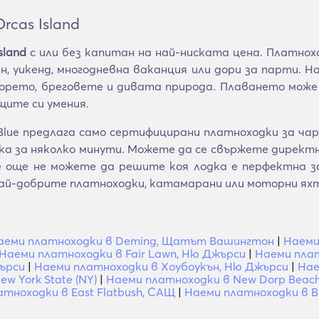
rcas Island
sland
с или без капитан на най-ниската цена. Платнох
, уикенд, многодневна ваканция или дори за парти. Н
рето, бреговете и дивата природа. Плаването може 
ите си умения.
ue предлага само сертифицирани платноходки за чартъ
 за няколко минути. Можете да се свържете директно
се още не можете да решите коя лодка е перфектна
ай-добрите платноходки, катамарани или моторни ях
аеми платноходки в Deming, Щатът Вашингтон
|
Наеми
Наеми платноходки в Fair Lawn, Ню Джърси
|
Наеми плат
ърси
|
Наеми платноходки в Хоубоукън, Ню Джърси
|
Нае
w York State (NY)
|
Наеми платноходки в New Dorp Bea
тноходки в East Flatbush, САЩ
|
Наеми платноходки в B