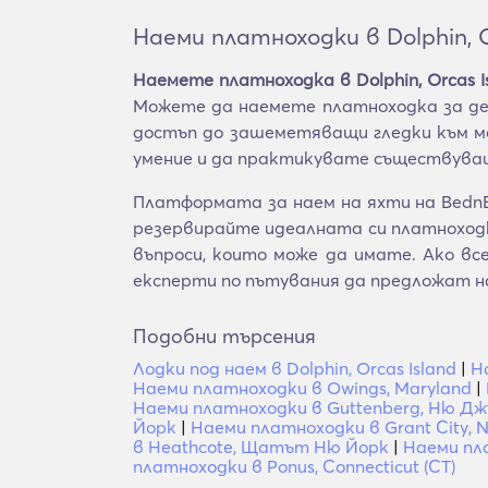
Наеми платноходки в Dolphin, O
Наемете платноходка в Dolphin, Orcas I
Можете да наемете платноходка за ден
достъп до зашеметяващи гледки към мо
умение и да практикувате съществуващ
Платформата за наем на яхти на BednBl
резервирайте идеалната си платноходка
въпроси, които може да имате. Ако в
експерти по пътувания да предложат н
Подобни търсения
Лодки под наем в Dolphin, Orcas Island
|
Н
Наеми платноходки в Owings, Maryland
|
Наеми платноходки в Guttenberg, Ню Дж
Йорк
|
Наеми платноходки в Grant City, Ne
в Heathcote, Щатът Ню Йорк
|
Наеми пла
платноходки в Ponus, Connecticut (CT)