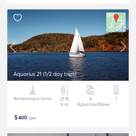
Aquarius 21 (1/2 day trips)
Ветроходна яхта
21 ft
4
1
6 m
Кръстосване
$
400
/ден