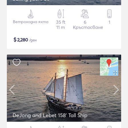
Ветроходна яхта
35 ft
6
1
11 m
Кръстосване
$
2,280
/ден
DeJong and Lebet 158' Tall Ship