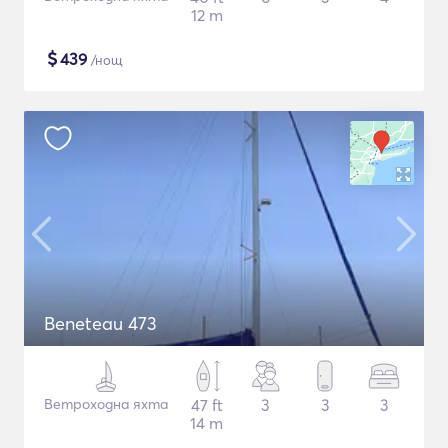
12 m
$
439
/нощ
Beneteau 473
Ветроходна яхта
47 ft
3
3
3
14 m