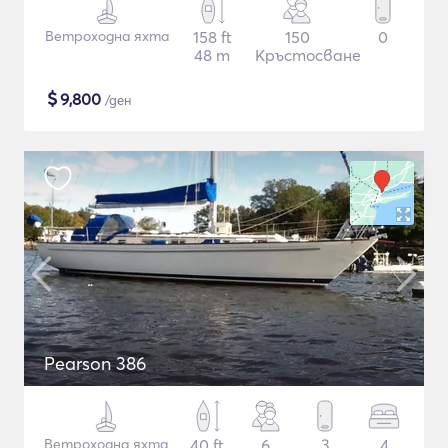
Ветроходна яхта
158 ft
150
0
48 m
Кръстосване
$
9,800
/ден
Pearson 386
Ветроходна яхта
40 ft
6
3
4