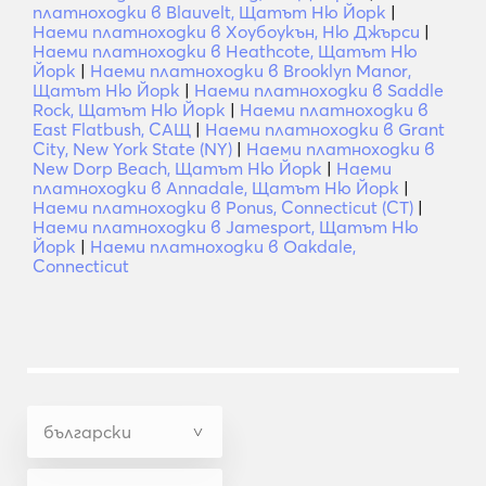
платноходки в Blauvelt, Щатът Ню Йорк
|
Наеми платноходки в Хоубоукън, Ню Джърси
|
Наеми платноходки в Heathcote, Щатът Ню
Йорк
|
Наеми платноходки в Brooklyn Manor,
Щатът Ню Йорк
|
Наеми платноходки в Saddle
Rock, Щатът Ню Йорк
|
Наеми платноходки в
East Flatbush, САЩ
|
Наеми платноходки в Grant
City, New York State (NY)
|
Наеми платноходки в
New Dorp Beach, Щатът Ню Йорк
|
Наеми
платноходки в Annadale, Щатът Ню Йорк
|
Наеми платноходки в Ponus, Connecticut (CT)
|
Наеми платноходки в Jamesport, Щатът Ню
Йорк
|
Наеми платноходки в Oakdale,
Connecticut