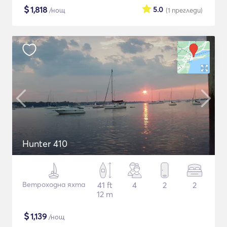
$
1,818
5.0
/нощ
(1
прегледи
)
Hunter 410
Ветроходна яхта
41 ft
4
2
2
12 m
$
1,139
/нощ