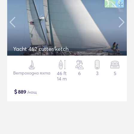
Yacht 462 cutter/ketch
Ветроходна яхта
46 ft
6
3
5
14 m
$
889
/нощ