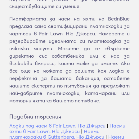
съществуващите си умения.
Платформата за наем на яхти на BednBlue
предлага само сертифицирани платноходки за
чартъри в Fair Lawn, Ню Джърси. Намерете и
резервирайте идеалната си платноходка за
няколко минути. Можете да се свържете
директно със собственика или с нас за
всякакви въпроси, които може да имате. Ако
все още не можете да решите коя лодка е
перфектна за вашата ваканция, оставете
нашите експерти по пътувания да предложат
най-добрите платноходки, катамарани или
моторни яхти за вашето пътуване.
Подобни търсения
Лодки под наем в Fair Lawn, Ню Джърси
|
Наеми
яхти в Fair Lawn, Ню Джърси
|
Наеми
платноходки в Guttenberg, Ню Джърси
|
Наеми