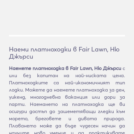
Наеми платноходки в Fair Lawn, Ню
Джърси
Наемете платноходка в Fair Lawn, Ню Джърси
с
или без капитан на най-ниската цена.
Платноходките са най-икономичният тип
лодки. Можете да наемете платноходка за ден,
уикенд, многодневна ваканция или дори за
парти. Наемането на платноходка ще ви
осигури достъп до зашеметяващи гледки към
морето, бреговете и дивата природа.
Плаването може да бъде чудесен начин да
научите ново умение и да практикувате