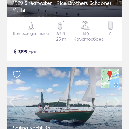
1929 Shearwater - Rice Brothers Schooner
Yacht
Ветроходна яхта
82 ft
149
0
25 m
Кръстосване
$
9,199
/ден
Sailing yacht 35