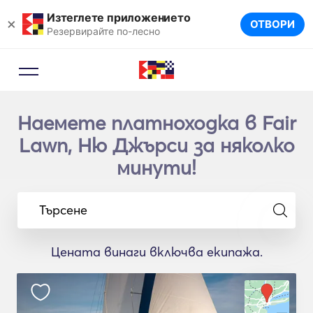
Изтеглете приложението
×
ОТВОРИ
Резервирайте по-лесно
Наемете платноходка в Fair
Lawn, Ню Джърси за няколко
минути!
Търсене
Цената винаги включва екипажа.