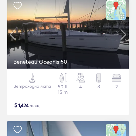
Beneteau Oceanis 50
Ветроходна яхта
50 ft
4
3
2
15 m
$
1,424
/нощ