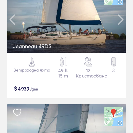
Jeanneau 49DS
Ветроходна яхта
49 ft
12
3
15 m
Кръстосване
$
4,939
/ден