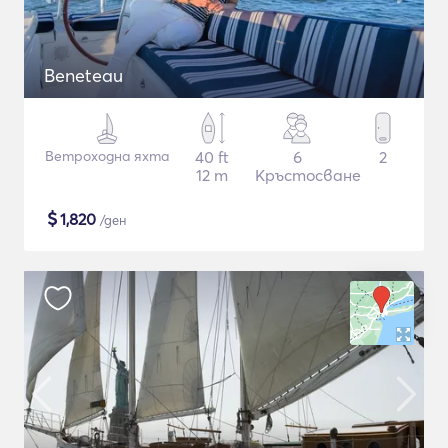
Beneteau
Ветроходна яхта
40 ft
6
2
12 m
Кръстосване
$
1,820
/ден