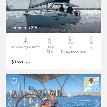
Jeanneau 39i
Ветроходна яхта
39 ft
6
2
12 m
Кръстосване
$
1,669
/ден