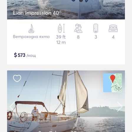
Elan Impression 40
Ветроходна яхта
39 ft
8
3
4
12 m
$
573
/нощ