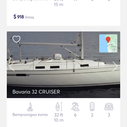
15 m
$
918
/нощ
Bavaria 32 CRUISER
Ветроходна яхта
32 ft
6
2
3
10 m