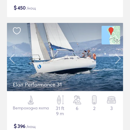
$
450
/нощ
Elan Performance 31
Ветроходна яхта
31 ft
6
2
3
9 m
$
396
/нощ