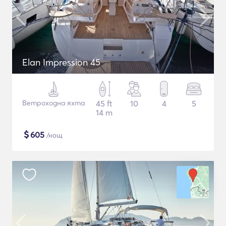
Elan Impression 45
Ветроходна яхта
45 ft
10
4
5
14 m
$
605
/нощ