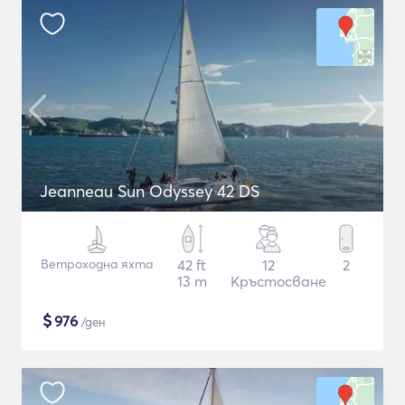
Jeanneau Sun Odyssey 42 DS
Ветроходна яхта
42 ft
12
2
13 m
Кръстосване
$
976
/ден