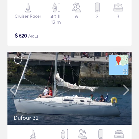
Cruiser Racer
40 ft
6
3
3
12 m
$
620
/нощ
Dufour 32