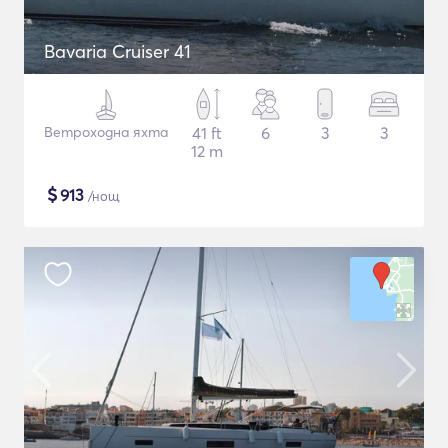
Bavaria Cruiser 41
Ветроходна яхта
41 ft
6
3
3
12 m
$
913
/нощ