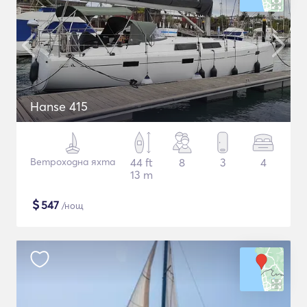
Hanse 415
Ветроходна яхта
44 ft
8
3
4
13 m
$
547
/нощ