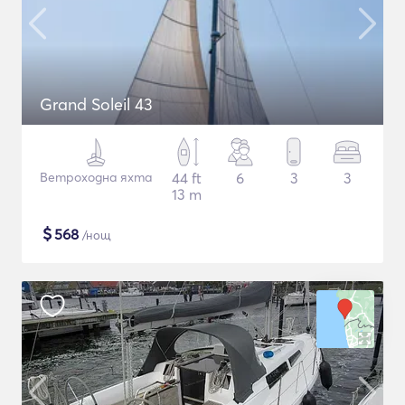
Grand Soleil 43
Ветроходна яхта
44 ft
6
3
3
13 m
$
568
/нощ