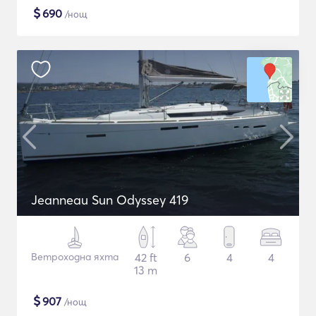
$
690
/нощ
Jeanneau Sun Odyssey 419
Ветроходна яхта
42 ft
6
4
4
13 m
$
907
/нощ