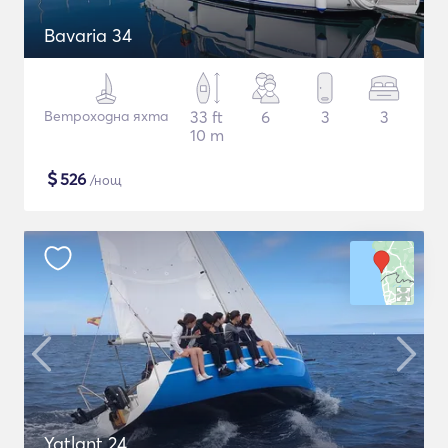
Bavaria 34
Ветроходна яхта
33 ft
6
3
3
10 m
$
526
/нощ
Yatlant 24