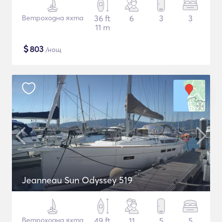
Ветроходна яхта
36 ft
6
3
3
11 m
$
803
/нощ
Jeanneau Sun Odyssey 519
Ветроходна яхта
49 ft
11
5
5