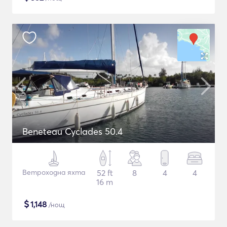
Beneteau Cyclades 50.4
Ветроходна яхта
52 ft
8
4
4
16 m
$
1,148
/нощ