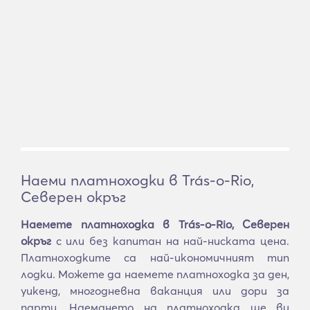
Наеми платноходки в Trás-o-Rio,
Северен окръг
Наемете платноходка в Trás-o-Rio, Северен
окръг
с или без капитан на най-ниската цена.
Платноходките са най-икономичният тип
лодки. Можете да наемете платноходка за ден,
уикенд, многодневна ваканция или дори за
парти. Наемането на платноходка ще ви