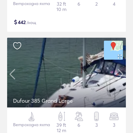
Ветроходна яхта
32 ft
6
2
4
10 m
$
442
/нощ
Dufour 385 Grand Large
Ветроходна яхта
39 ft
6
3
3
12 m