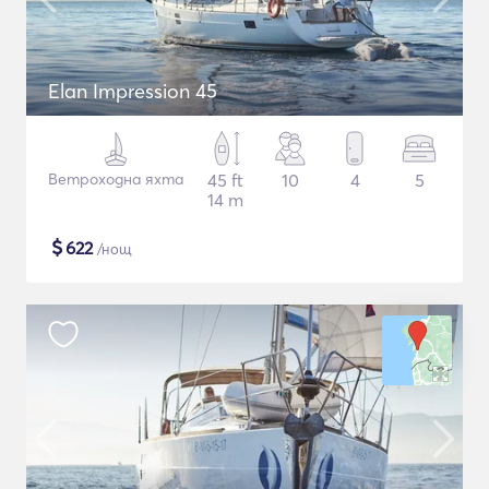
Elan Impression 45
Ветроходна яхта
45 ft
10
4
5
14 m
$
622
/нощ