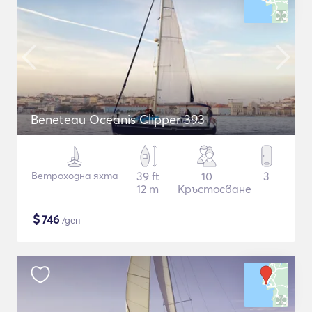
Beneteau Oceanis Clipper 393
Ветроходна яхта
39 ft
10
3
12 m
Кръстосване
$
746
/ден