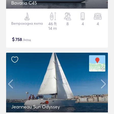
Bavaria C45
Ветроходна яхта
46 ft
8
4
4
14 m
$
758
/нощ
Jeanneau Sun Odyssey