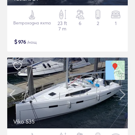
Ветроходна яхта
23 ft
6
2
1
7 m
$
976
/нощ
Viko S35