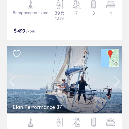
Ветроходна яхта
39 ft
7
3
4
12 m
$
499
/нощ
Elan Performance 37