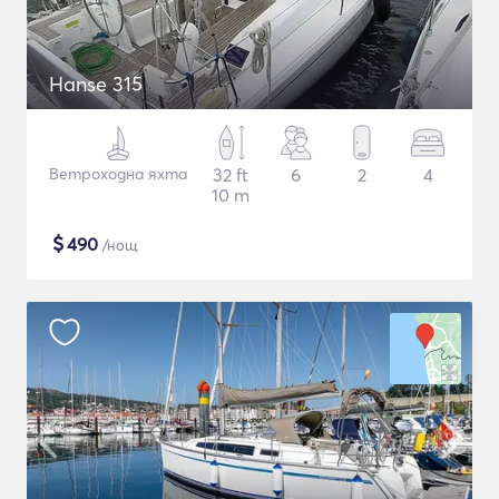
Hanse 315
Ветроходна яхта
32 ft
6
2
4
10 m
$
490
/нощ