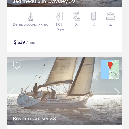
Jeanneau Sun Odyssey 39
Ветроходна яхта
38 ft
8
3
4
12 m
$
539
/нощ
Bavaria Cruiser 38