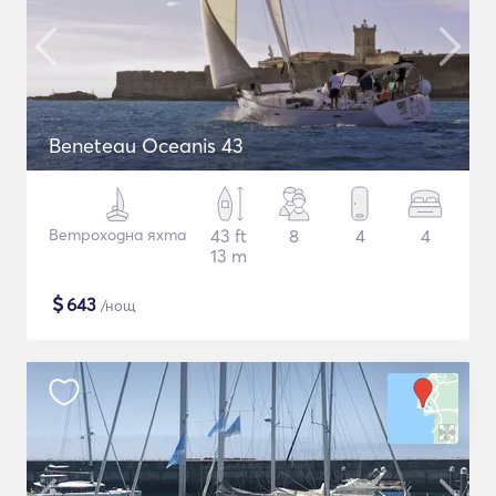
Beneteau Oceanis 43
Ветроходна яхта
43 ft
8
4
4
13 m
$
643
/нощ