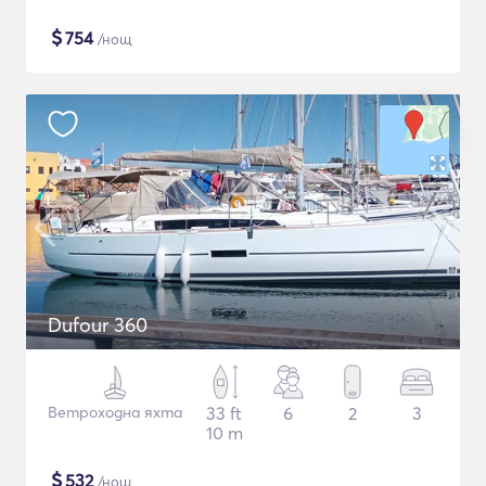
$
754
/нощ
Dufour 360
Ветроходна яхта
33 ft
6
2
3
10 m
$
532
/нощ