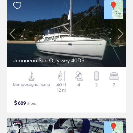
Jeanneau Sun Odyssey 40DS
Ветроходна яхта
40 ft
4
2
2
12 m
$
689
/нощ