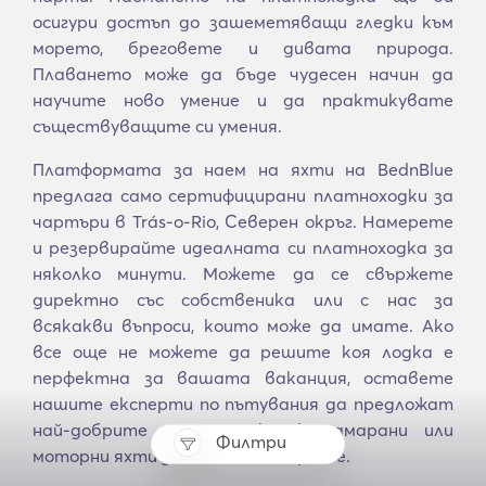
осигури достъп до зашеметяващи гледки към
морето, бреговете и дивата природа.
Плаването може да бъде чудесен начин да
научите ново умение и да практикувате
съществуващите си умения.
Платформата за наем на яхти на BednBlue
предлага само сертифицирани платноходки за
чартъри в Trás-o-Rio, Северен окръг. Намерете
и резервирайте идеалната си платноходка за
няколко минути. Можете да се свържете
директно със собственика или с нас за
всякакви въпроси, които може да имате. Ако
все още не можете да решите коя лодка е
перфектна за вашата ваканция, оставете
нашите експерти по пътувания да предложат
най-добрите платноходки, катамарани или
Филтри
моторни яхти за вашето пътуване.