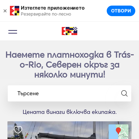
Изтеглете приложението
×
ОТВОРИ
Резервирайте по-лесно
Наемете платноходка в Trás-
o-Rio, Северен окръг за
няколко минути!
Търсене
Цената винаги включва екипажа.