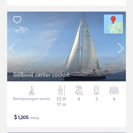
Sailboat center cockpit
Ветроходна яхта
55 ft
4
3
4
17 m
$
1,205
/нощ