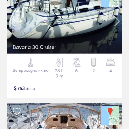
Bavaria 30 Cruiser
Ветроходна яхта
28 ft
6
2
4
9 m
$
753
/нощ