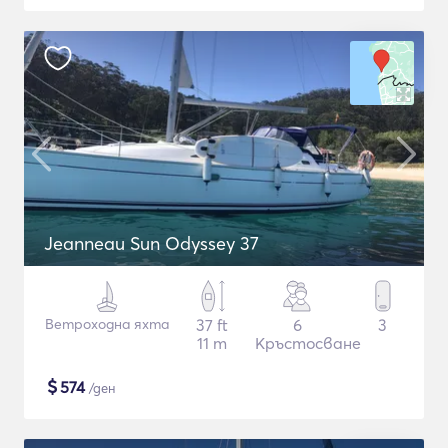
Jeanneau Sun Odyssey 37
Ветроходна яхта
37 ft
6
3
11 m
Кръстосване
$
574
/ден