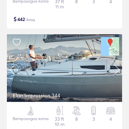
Ветроходна яхта
37 ft
8
3
4
11 m
$
442
/нощ
Elan Impression 344
Ветроходна яхта
33 ft
8
3
4
10 m