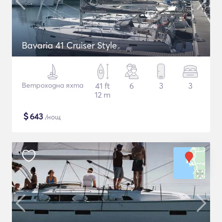
Bavaria 41 Cruiser Style
Ветроходна яхта
41 ft
6
3
3
12 m
$
643
/нощ