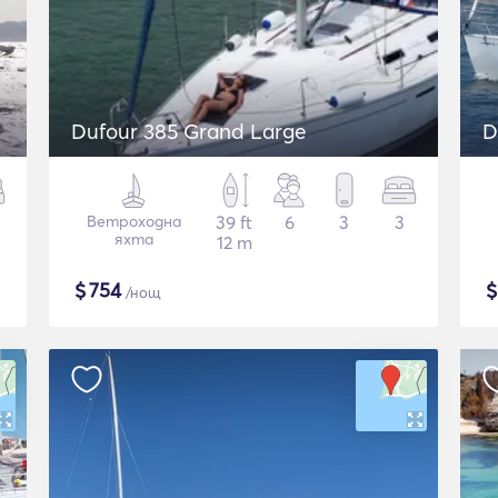
Dufour 385 Grand Large
D
Ветроходна
39 ft
6
3
3
яхта
12 m
$
754
/нощ