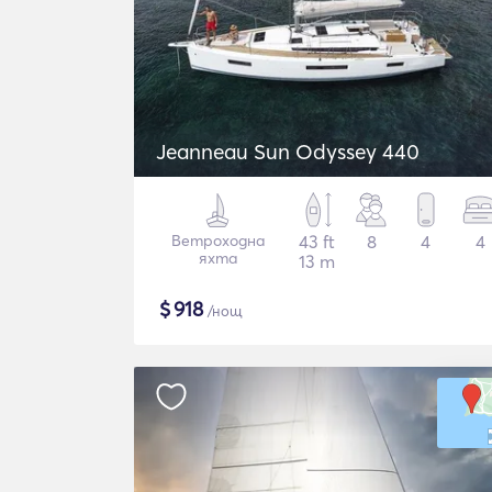
Jeanneau Sun Odyssey 440
Ветроходна
43 ft
8
4
4
яхта
13 m
$
918
/нощ