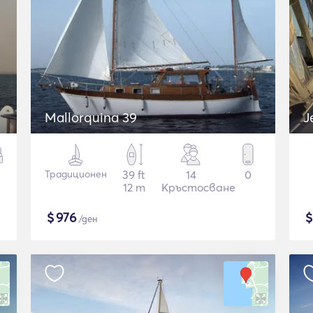
Mallorquina 39
J
Традиционен
39 ft
14
0
12 m
Кръстосване
$
976
/ден