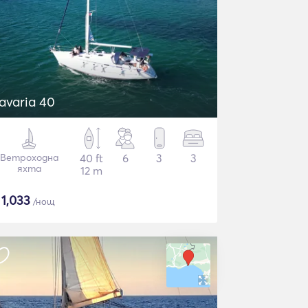
avaria 40
Ветроходна
40 ft
6
3
3
яхта
12 m
$
1,033
/нощ