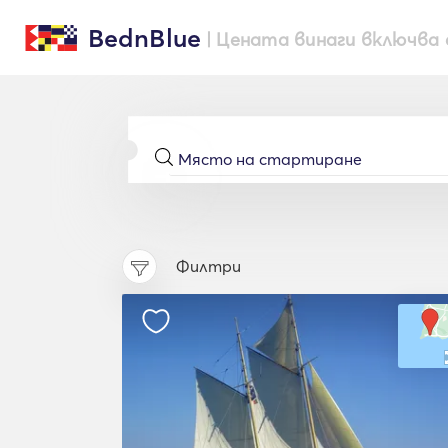
BednBlue
| Цената винаги включва 
Филтри