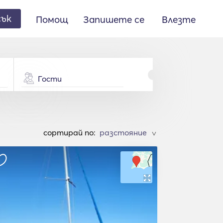
сък
Помощ
Запишете се
Влезте
Гости
cортирай по:
>