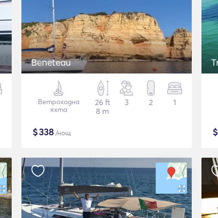
Beneteau
T
Ветроходна
26 ft
3
2
1
яхта
8 m
$
338
/нощ