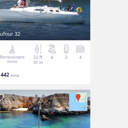
ufour 32
Ветроходна
32 ft
6
2
4
яхта
10 m
$
442
/нощ