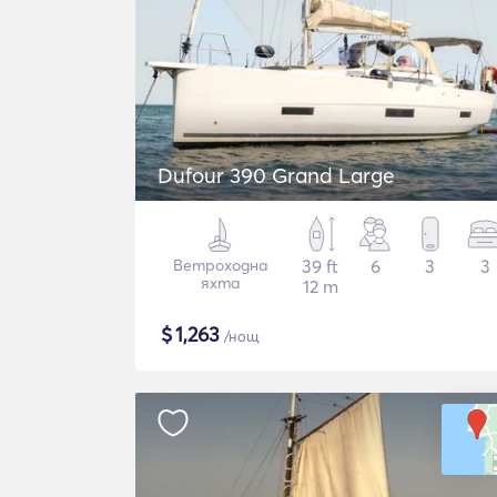
Dufour 390 Grand Large
Ветроходна
39 ft
6
3
3
яхта
12 m
$
1,263
/нощ