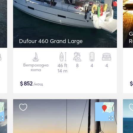
G
Dufour 460 Grand Large
R
i
Ветроходна
46 ft
8
4
4
яхта
14 m
$
852
/нощ