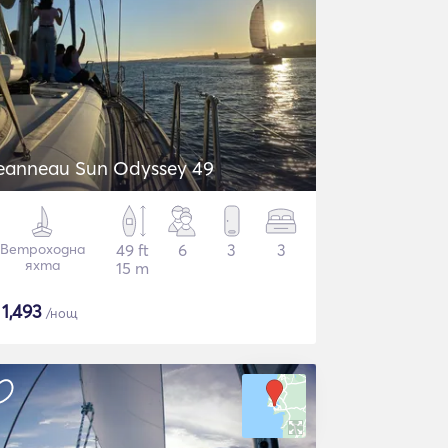
eanneau Sun Odyssey 49
Ветроходна
49 ft
6
3
3
яхта
15 m
$
1,493
/нощ