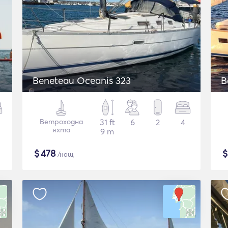
Beneteau Oceanis 323
B
Ветроходна
31 ft
6
2
4
яхта
9 m
$
478
/нощ