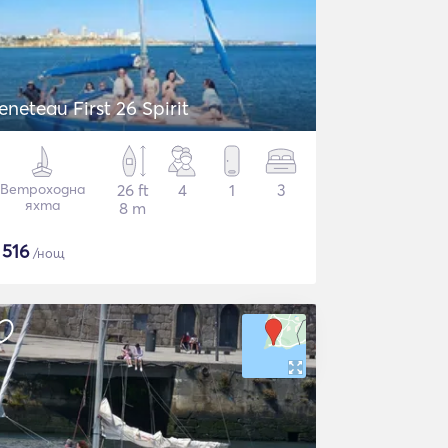
eneteau First 26 Spirit
Ветроходна
26 ft
4
1
3
яхта
8 m
$
516
/нощ