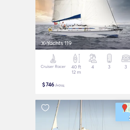
X-Yachts 119
Cruiser Racer
40 ft
4
3
3
12 m
$
746
/нощ