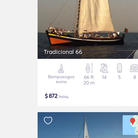
Tradicional 66
Ветроходна
66 ft
14
5
8
яхта
20 m
$
872
/нощ