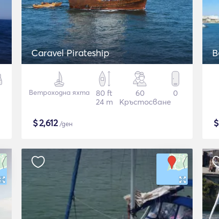
Caravel Pirateship
B
Ветроходна яхта
80 ft
60
0
24 m
Кръстосване
$
2,612
/ден