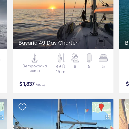
Bavaria 49 Day Charter
B
Ветроходна
49 ft
8
5
5
яхта
15 m
$
1,837
/нощ