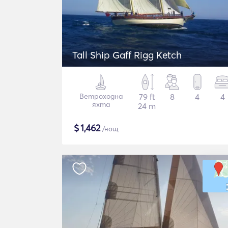
Tall Ship Gaff Rigg Ketch
Ветроходна
79 ft
8
4
4
яхта
24 m
$
1,462
/нощ