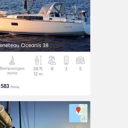
eneteau Oceanis 38
Ветроходна
38 ft
8
3
5
яхта
12 m
$
583
/нощ