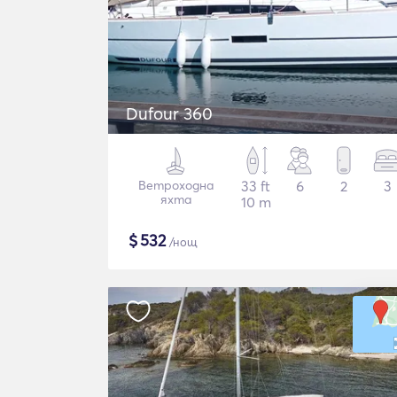
Dufour 360
Ветроходна
33 ft
6
2
3
яхта
10 m
$
532
/нощ