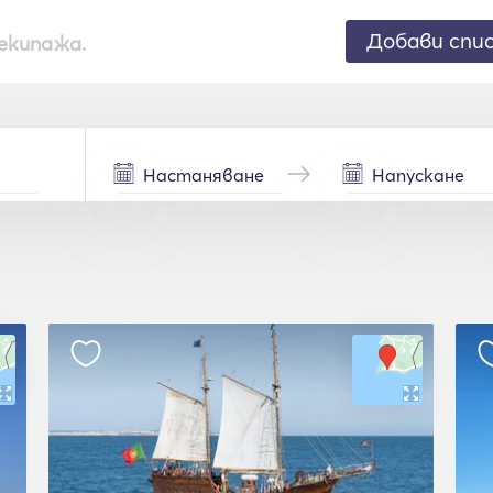
Добави спи
екипажа.