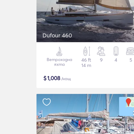
Dufour 460
Ветроходна
46 ft
9
4
5
яхта
14 m
$
1,008
/нощ