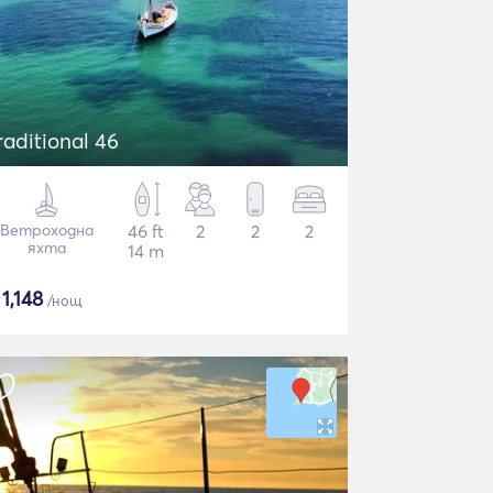
raditional 46
Ветроходна
46 ft
2
2
2
яхта
14 m
$
1,148
/нощ