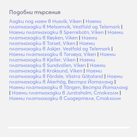
Подобни търсения
Лодки под наем в Husvik, Viken
|
Наеми
платноходки в Melsomvik, Vestfold og Telemark
|
Наеми платноходки в Sperrebotn, Viken
|
Наеми
платноходки в Røyken, Viken
|
Наеми
платноходки в Torset, Viken
|
Наеми
платноходки в Askjer, Vestfold og Telemark
|
Наеми платноходки в Torvøya, Viken
|
Наеми
платноходки в Kjeller, Viken
|
Наеми
платноходки в Sundvollen, Viken
|
Наеми
платноходки в Kroksund, Viken
|
Наеми
платноходки в Färdsle, Västra Götaland
|
Наеми
платноходки в Åkerhög, Вестра Йоталанд
|
Наеми платноходки в Tången, Вестра Йоталанд
|
Наеми платноходки в Jurstaholm, Стокхолм
|
Наеми платноходки в Сьодертеле, Стокхолм