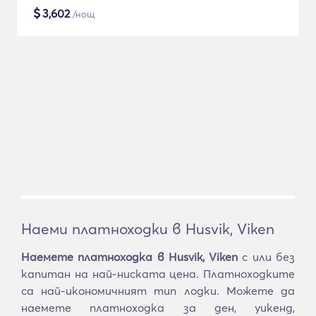
$
3,602
/нощ
Наеми платноходки в Husvik, Viken
Наемете платноходка в Husvik, Viken
с или без
капитан на най-ниската цена. Платноходките
са най-икономичният тип лодки. Можете да
наемете платноходка за ден, уикенд,