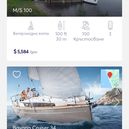
M/S 100
Ветроходна яхта
100 ft
100
3
30 m
Кръстосване
$
5,584
/ден
Bavaria Cruiser 34