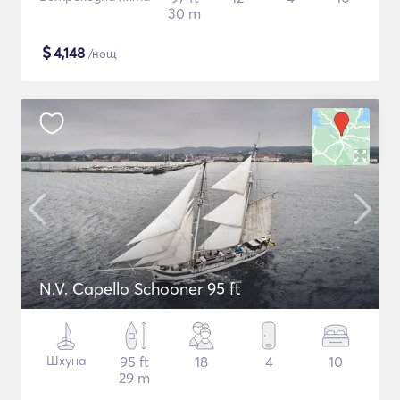
30 m
$
4,148
/нощ
N.V. Capello Schooner 95 ft
Шхуна
95 ft
18
4
10
29 m