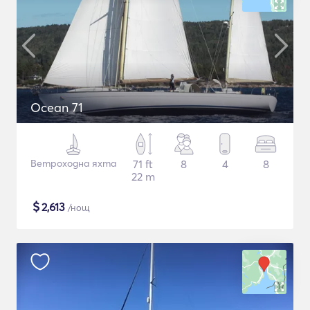
Ocean 71
Ветроходна яхта
71 ft
8
4
8
22 m
$
2,613
/нощ