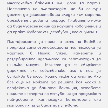
многодневна ваканция или дори за парти.
Наемането на платноходка ще ви осигури
достъп до зашеметяващи гледки към морето,
бреговете и дивата природа. Плаването може
да бъде чудесен начин да научите ново умение и
да практикувате съществуващите си умения.
Платформата за наем на яхти на BednBlue
предлага само сертифицирани платноходки за
чартъри в Husvik, Viken. Намерете и
резервирайте идеалната си платноходка за
няколко минути. Можете да се свържете
директно със собственика или с нас за
всякакви въпроси, които може да имате. Ако
все още не можете да решите коя лодка е
перфектна за вашата ваканция, оставете
нашите експерти по пътувания да предложат
най-добрите платноходки, катамарани или
моторни яхти за вашето пътуване.