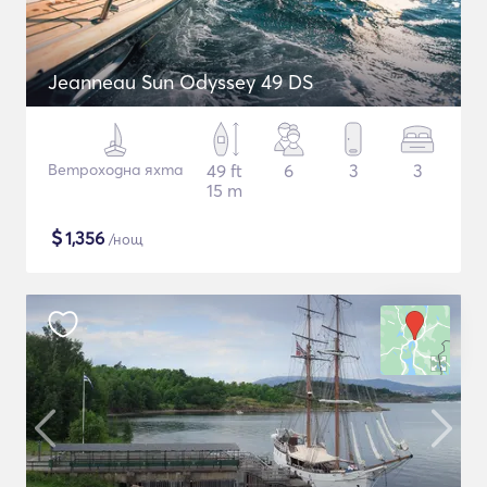
Jeanneau Sun Odyssey 49 DS
Ветроходна яхта
49 ft
6
3
3
15 m
$
1,356
/нощ