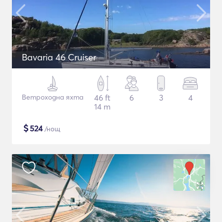
Bavaria 46 Cruiser
Ветроходна яхта
46 ft
6
3
4
14 m
$
524
/нощ