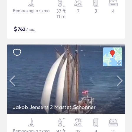
Ветроходна яхта
37 ft
7
3
4
11 m
$
762
/нощ
Jakob Jensens 2 Mastet Schonner
Ветроходна яхта
97 ft
12
4
10