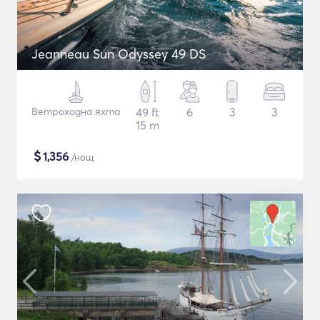
Jeanneau Sun Odyssey 49 DS
Ветроходна яхта
49 ft
6
3
3
15 m
$
1,356
/нощ