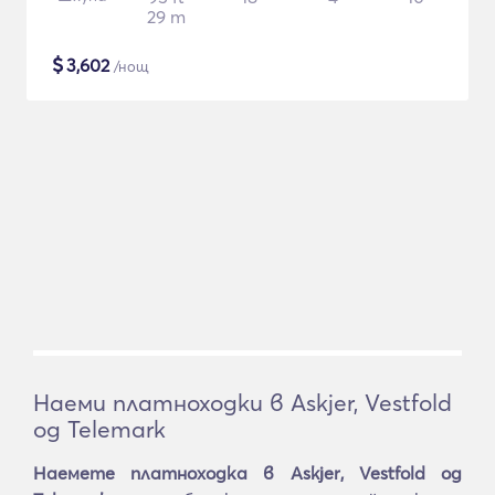
29 m
$
3,602
/нощ
Наеми платноходки в Askjer, Vestfold
og Telemark
Наемете платноходка в Askjer, Vestfold og