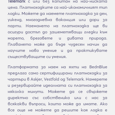
Telemark
с или без капитан на най-ниската
цена. Платноходките са най-икономичният тип
лодки. Можете да наемете платноходка за ден,
уикенд, многодневна ваканция или дори за
парти. Наемането на платноходка ще ви
осигури достъп до зашеметяващи гледки към
морето, бреговете и дивата природа.
Плаването може да бъде чудесен начин да
научите ново умение и да практикувате
съществуващите си умения.
Платформата за наем на яхти на BednBlue
предлага само сертифицирани платноходки за
чартъри в Askjer, Vestfold og Telemark. Намерете
и резервирайте идеалната си платноходка за
няколко минути. Можете да се свържете
директно със собственика или с нас за
всякакви въпроси, които може да имате. Ако
все още не можете да решите коя лодка е