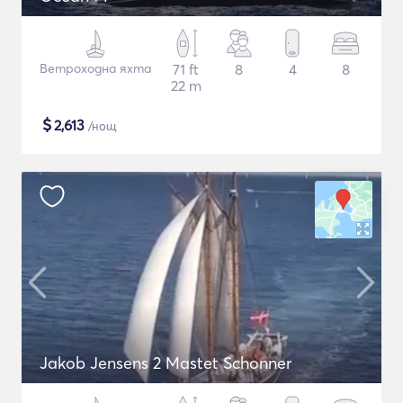
Ветроходна яхта
71 ft
8
4
8
22 m
$
2,613
/нощ
Jakob Jensens 2 Mastet Schonner