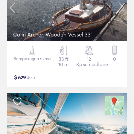
Colin Archer, Wooden Vessel 33'
Ветроходна яхта
33 ft
12
0
10 m
Кръстосване
$
629
/ден