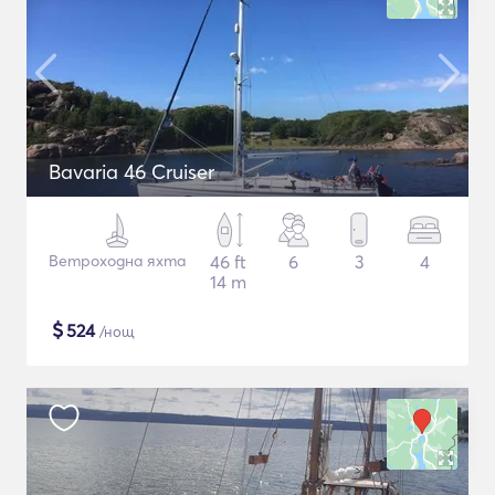
Bavaria 46 Cruiser
Ветроходна яхта
46 ft
6
3
4
14 m
$
524
/нощ