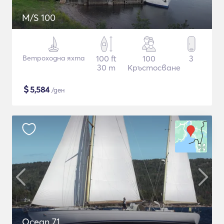
M/S 100
Ветроходна яхта
100 ft
100
3
30 m
Кръстосване
$
5,584
/ден
Ocean 71