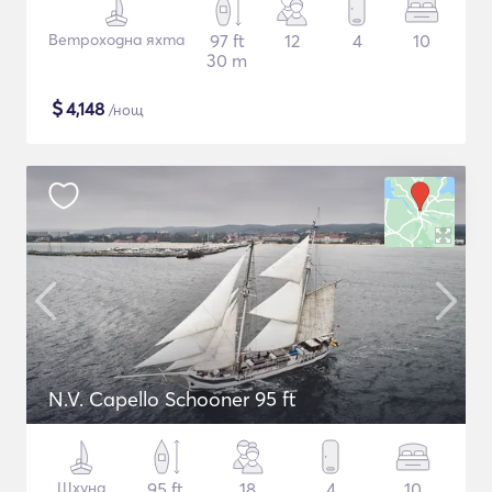
Ветроходна яхта
97 ft
12
4
10
30 m
$
4,148
/нощ
N.V. Capello Schooner 95 ft
Шхуна
95 ft
18
4
10