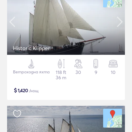
Historic Klipper
Ветроходна яхта
118 ft
30
9
10
36 m
$
1,420
/нощ