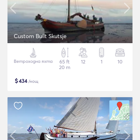
Custom Built Skutsje
Ветроходна яхта
65 ft
12
1
10
20 m
$
434
/нощ