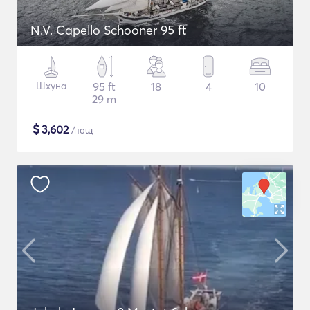
N.V. Capello Schooner 95 ft
Шхуна
95 ft
18
4
10
29 m
$
3,602
/нощ