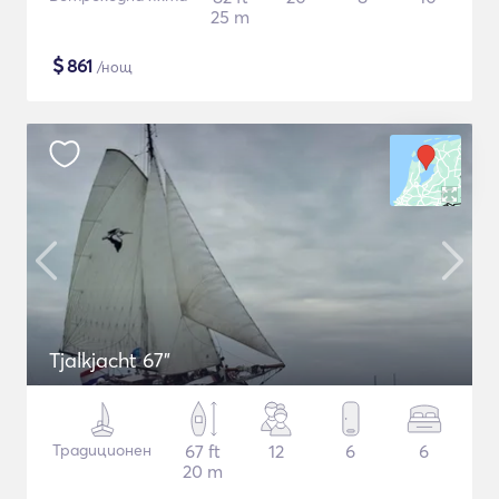
25 m
$
861
/нощ
Tjalkjacht 67"
Традиционен
67 ft
12
6
6
20 m