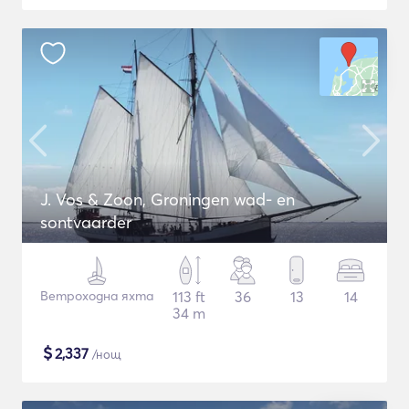
J. Vos & Zoon, Groningen wad- en
sontvaarder
Ветроходна яхта
113 ft
36
13
14
34 m
$
2,337
/нощ