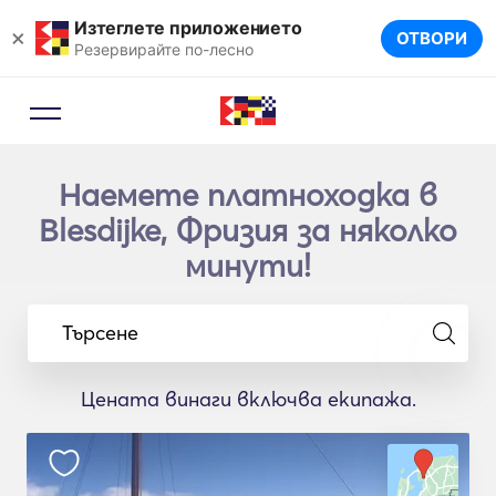
Изтеглете приложението
×
ОТВОРИ
Резервирайте по-лесно
Наемете платноходка в
Blesdijke, Фризия за няколко
минути!
Търсене
Цената винаги включва екипажа.