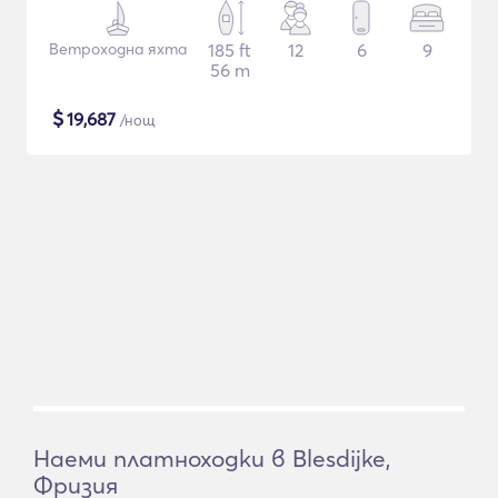
Ветроходна яхта
185 ft
12
6
9
56 m
$
19,687
/нощ
Наеми платноходки в Blesdijke,
Фризия