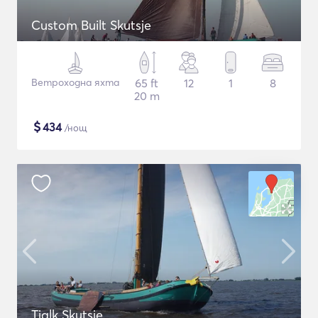
Custom Built Skutsje
Ветроходна яхта
65 ft
12
1
8
20 m
$
434
/нощ
Tjalk Skutsje