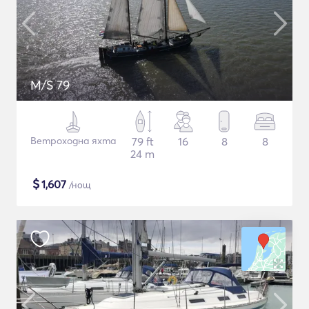
M/S 79
Ветроходна яхта
79 ft
16
8
8
24 m
$
1,607
/нощ