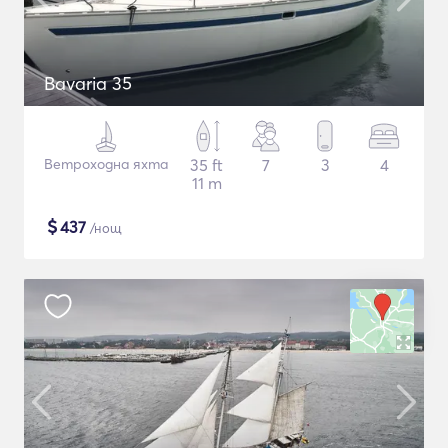
Bavaria 35
Ветроходна яхта
35 ft
7
3
4
11 m
$
437
/нощ