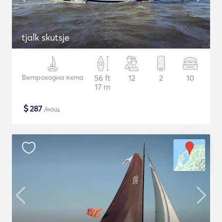
tjalk skutsje
Ветроходна яхта
56 ft
12
2
10
17 m
$
287
/нощ