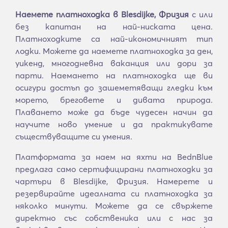
Наемете платноходка в Blesdijke, Фризия
с или
без капитан на най-ниската цена.
Платноходките са най-икономичният тип
лодки. Можете да наемете платноходка за ден,
уикенд, многодневна ваканция или дори за
парти. Наемането на платноходка ще ви
осигури достъп до зашеметяващи гледки към
морето, бреговете и дивата природа.
Плаването може да бъде чудесен начин да
научите ново умение и да практикувате
съществуващите си умения.
Платформата за наем на яхти на BednBlue
предлага само сертифицирани платноходки за
чартъри в Blesdijke, Фризия. Намерете и
резервирайте идеалната си платноходка за
няколко минути. Можете да се свържете
директно със собственика или с нас за