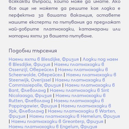
всякакви въпроси, които може да имате. Ако
все още не можете да решите коя лодка е
перфектна за вашата ваканция, оставете
нашите експерти по пътувания да предложат
най-добрите платноходки, катамарани или
моторни яхти за вашето пътуване.
Подобни търсения
Наеми яхти в Blesdijke, Фризия
|
Лодки под наем
в Blesdijke, Фризия
|
Наеми платноходки в
Ossenzijl, Оверейсел
|
Наеми платноходки в
Scheerwolde, Оверейсел
|
Наеми платноходки в
Steenwijk, Overijssel
|
Наеми платноходки в
Commissiepolle, Фризия
|
Наеми платноходки в
Bant, Флеволанд
|
Наеми платноходки в Sint
Nicolaasga, Фризия
|
Наеми платноходки в
Rutten, Флеволанд
|
Наеми платноходки в
Poppingawier, Фризия
|
Наеми платноходки в
Урк, Флеволанд
|
Наеми платноходки в Warten,
Фризия
|
Наеми платноходки в Hemelum, Фризия
|
Наеми платноходки в Greonterp, Фризия
|
Наеми платноходки в Engelum, Фризия