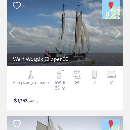
Werf Waspik Clipper 33
Ветроходна яхта
108 ft
28
10
10
33 m
$
1,263
/нощ