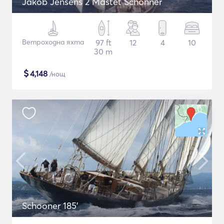
Jakob Jensens 2 Mastet Schonner
Ветроходна яхта
97 ft
12
4
10
30 m
$
4,148
/нощ
Schooner 185'