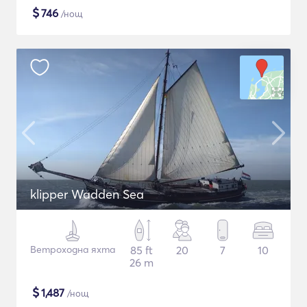
$
746
/нощ
klipper Wadden Sea
Ветроходна яхта
85 ft
20
7
10
26 m
$
1,487
/нощ