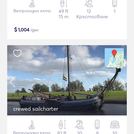
Ветроходна яхта
49 ft
12
1
15 m
Кръстосване
$
1,004
/ден
crewed sailcharter
Ветроходна яхта
82 ft
20
8
10