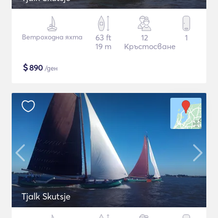
Ветроходна яхта
63 ft
12
1
19 m
Кръстосване
$
890
/ден
Tjalk Skutsje