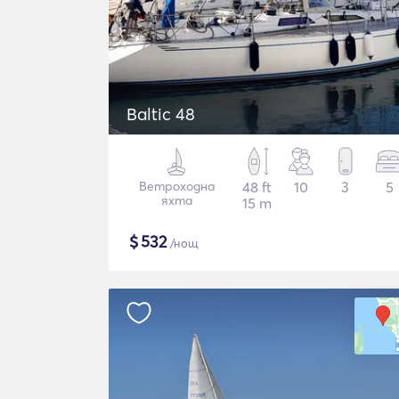
Baltic 48
Ветроходна
48 ft
10
3
5
яхта
15 m
$
532
/нощ