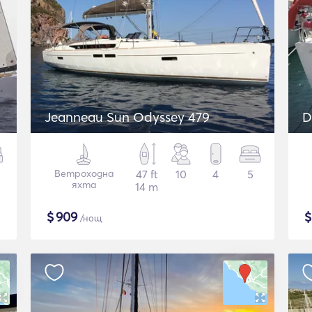
Jeanneau Sun Odyssey 479
D
Ветроходна
47 ft
10
4
5
яхта
14 m
$
909
/нощ