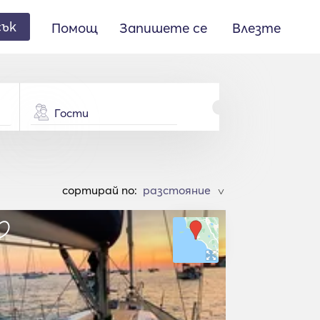
сък
Помощ
Запишете се
Влезте
Гости
cортирай по:
>