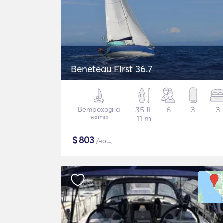
Beneteau First 36.7
Ветроходна
35 ft
6
3
3
яхта
11 m
$
803
/нощ