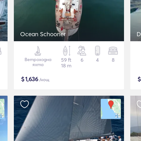
Ocean Schooner
D
Ветроходна
59 ft
6
4
8
яхта
18 m
$
1,636
/нощ