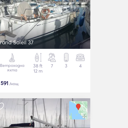
rand Soleil 37
Ветроходна
38 ft
7
3
4
яхта
12 m
$
591
/нощ