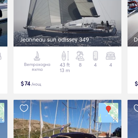
Jeanneau sun odissey 349
D
Ветроходна
43 ft
8
4
4
яхта
13 m
$
74
/нощ