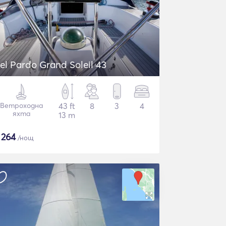
el Pardo Grand Soleil 43
Ветроходна
43 ft
8
3
4
яхта
13 m
$
264
/нощ