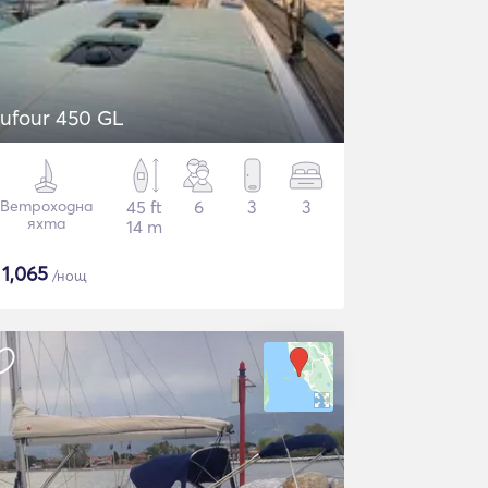
ufour 450 GL
Ветроходна
45 ft
6
3
3
яхта
14 m
$
1,065
/нощ