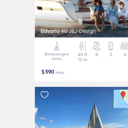
Bavaria 40 J&J Design
Ветроходна
40 ft
8
3
4
яхта
12 m
$
590
/нощ