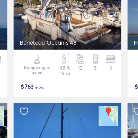
Beneteau Oceanis 48
H
Ветроходна
48 ft
12
5
6
яхта
15 m
$
763
/нощ