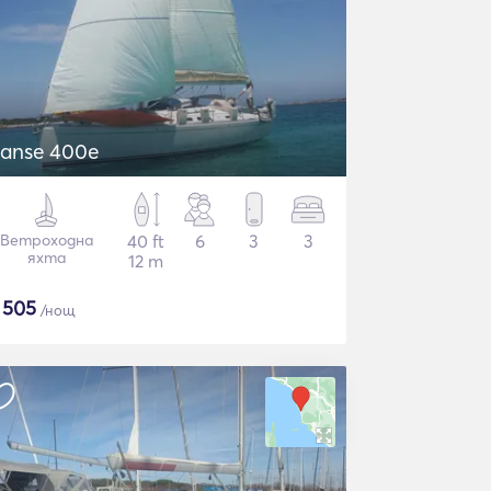
anse 400e
Ветроходна
40 ft
6
3
3
яхта
12 m
$
505
/нощ