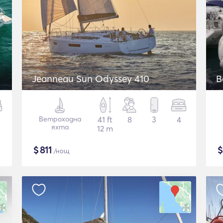
Jeanneau Sun Odyssey 410
B
Ветроходна
41 ft
8
3
4
яхта
12 m
$
811
/нощ