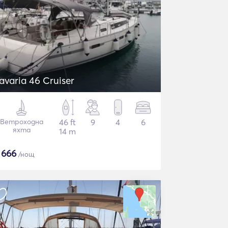
avaria 46 Cruiser
Ветроходна
46 ft
9
4
6
яхта
14 m
$
666
/нощ