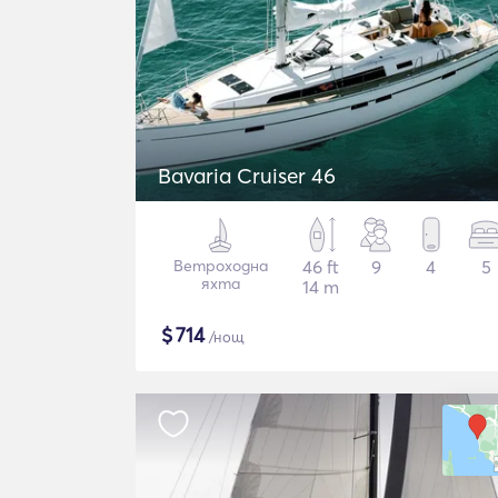
Bavaria Cruiser 46
Ветроходна
46 ft
9
4
5
яхта
14 m
$
714
/нощ