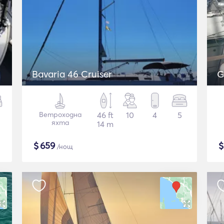
Bavaria 46 Cruiser
G
Ветроходна
46 ft
10
4
5
яхта
14 m
$
659
/нощ