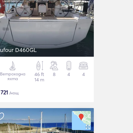
ufour D460GL
Ветроходна
46 ft
8
4
4
яхта
14 m
$
721
/нощ