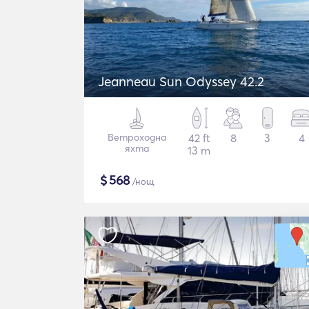
Jeanneau Sun Odyssey 42.2
Ветроходна
42 ft
8
3
4
яхта
13 m
$
568
/нощ