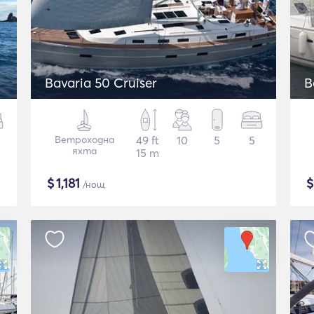
Bavaria 50 Cruiser
B
Ветроходна
49 ft
10
5
5
яхта
15 m
$
1,181
/нощ