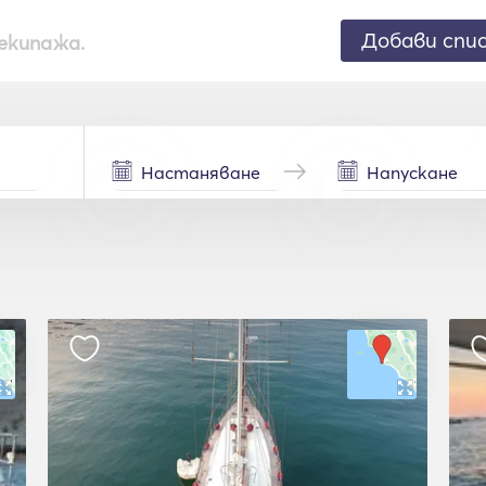
Добави спи
екипажа.