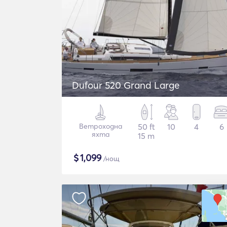
Dufour 520 Grand Large
Ветроходна
50 ft
10
4
6
яхта
15 m
$
1,099
/нощ