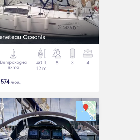
eneteau Oceanis
Ветроходна
40 ft
8
3
4
яхта
12 m
$
574
/нощ