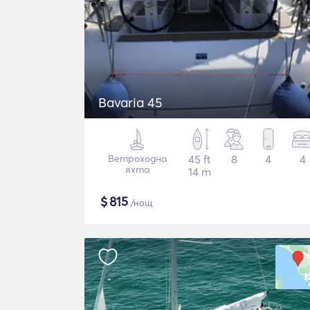
Bavaria 45
Ветроходна
45 ft
8
4
4
яхта
14 m
$
815
/нощ