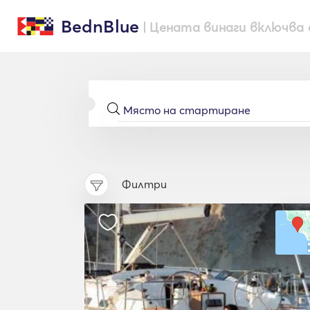
BednBlue
| Цената винаги включва 
Филтри