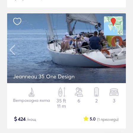
Jeanneau 35 One Design
Ветроходна яхта
35 ft
6
2
3
11 m
$
424
5.0
/нощ
(1
прегледи
)