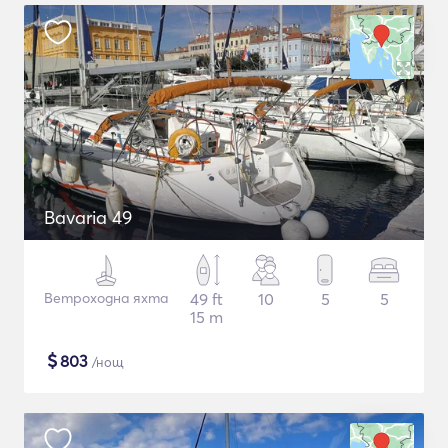
Bavaria 49
Ветроходна яхта
49 ft
10
5
5
15 m
$
803
/нощ