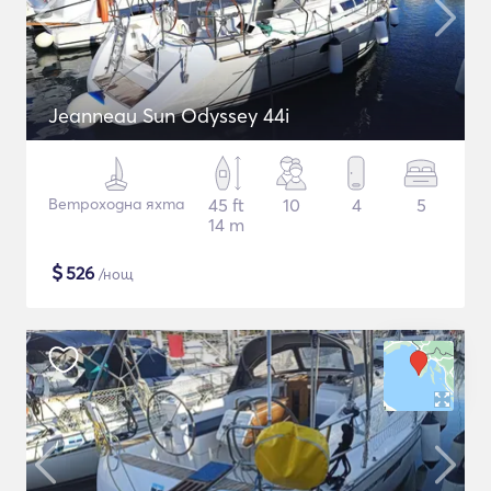
Jeanneau Sun Odyssey 44i
Ветроходна яхта
45 ft
10
4
5
14 m
$
526
/нощ