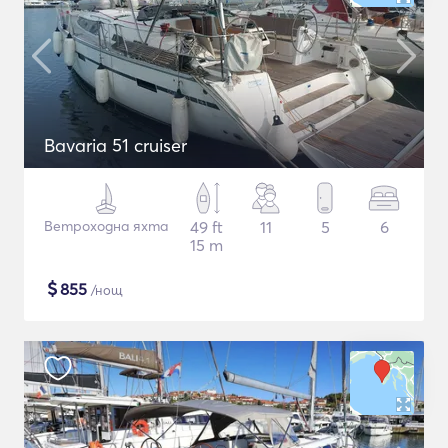
Bavaria 51 cruiser
Ветроходна яхта
49 ft
11
5
6
15 m
$
855
/нощ