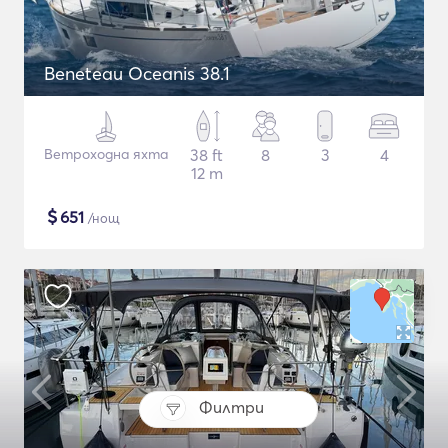
Beneteau Oceanis 38.1
Ветроходна яхта
38 ft
8
3
4
12 m
$
651
/нощ
Филтри