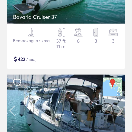
Bavaria Cruiser 37
Ветроходна яхта
37 ft
6
3
3
11 m
$
422
/нощ