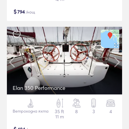
$
794
/нощ
Elan 350 Performance
Ветроходна яхта
35 ft
8
3
4
11 m