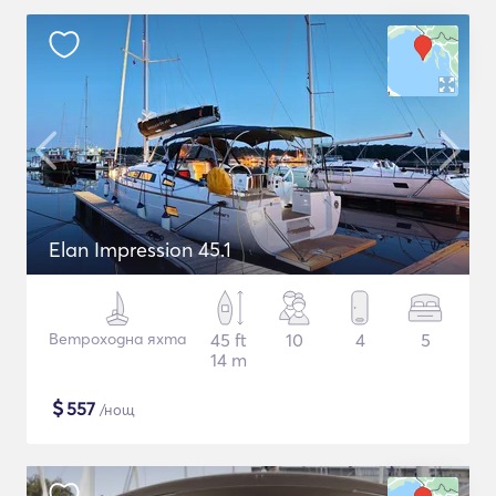
Elan Impression 45.1
Ветроходна яхта
45 ft
10
4
5
14 m
$
557
/нощ