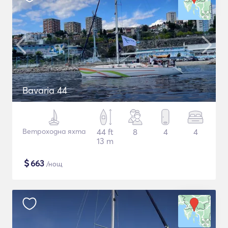
Bavaria 44
Ветроходна яхта
44 ft
8
4
4
13 m
$
663
/нощ