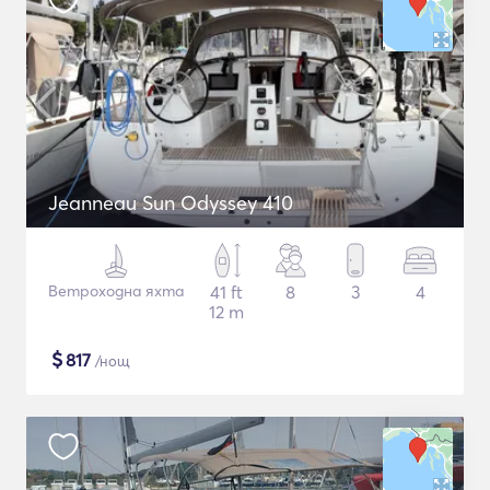
Jeanneau Sun Odyssey 410
Ветроходна яхта
41 ft
8
3
4
12 m
$
817
/нощ