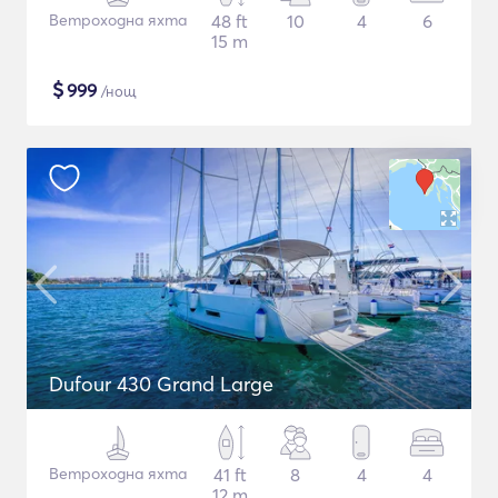
Ветроходна яхта
48 ft
10
4
6
15 m
$
999
/нощ
Dufour 430 Grand Large
Ветроходна яхта
41 ft
8
4
4
12 m