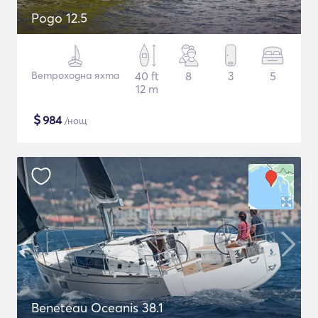
Pogo 12.5
Ветроходна яхта
40 ft
8
3
5
12 m
$
984
/нощ
Beneteau Oceanis 38.1