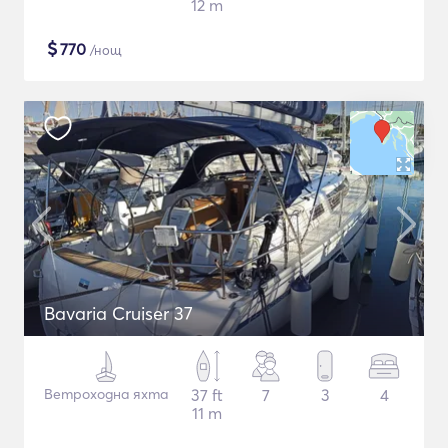
12 m
$
770
/нощ
Bavaria Cruiser 37
Ветроходна яхта
37 ft
7
3
4
11 m