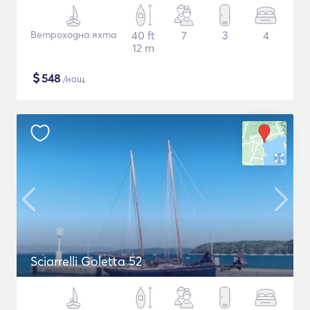
Ветроходна яхта
40 ft
7
3
4
12 m
$
548
/нощ
Sciarrelli Goletta 52