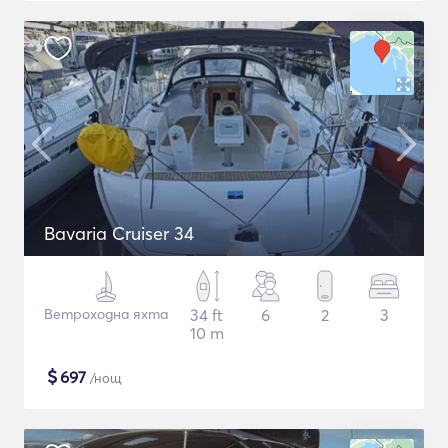
Bavaria Cruiser 34
Ветроходна яхта
34 ft
6
2
3
10 m
$
697
/нощ