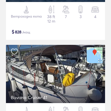
Ветроходна яхта
38 ft
7
3
4
12 m
$
828
/нощ
Bavaria Cruiser 41