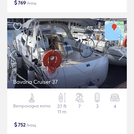
$
769
/нощ
Bavaria Cruiser 37
Ветроходна яхта
37 ft
7
3
4
11 m
$
752
/нощ