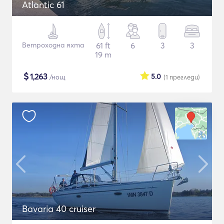
Atlantic 61
Ветроходна яхта
61 ft
6
3
3
19 m
$
1,263
5.0
/нощ
(1
прегледи
)
Bavaria 40 cruiser