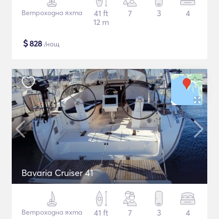
Ветроходна яхта
41 ft
7
3
4
12 m
$
828
/нощ
Bavaria Cruiser 41
Ветроходна яхта
41 ft
7
3
4