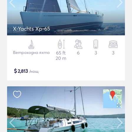
X-Yachts Xp-65
Ветроходна яхта
65 ft
6
3
3
20 m
$
2,813
/нощ