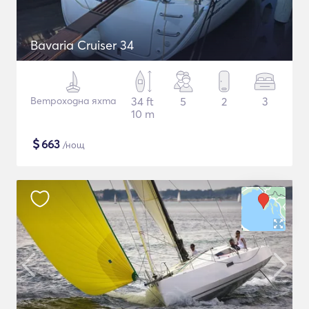
Bavaria Cruiser 34
Ветроходна яхта
34 ft
5
2
3
10 m
$
663
/нощ