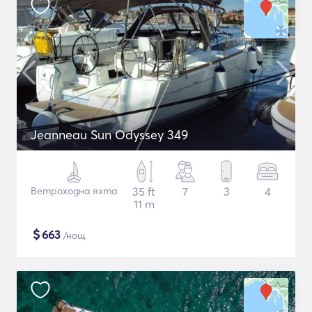
Jeanneau Sun Odyssey 349
Ветроходна яхта
35 ft
7
3
4
11 m
$
663
/нощ