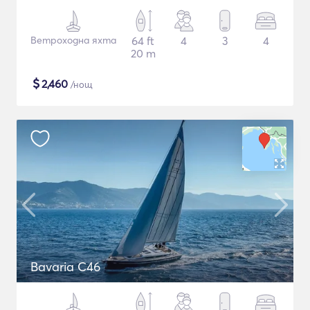
Ветроходна яхта
64 ft
4
3
4
20 m
$
2,460
/нощ
Bavaria C46