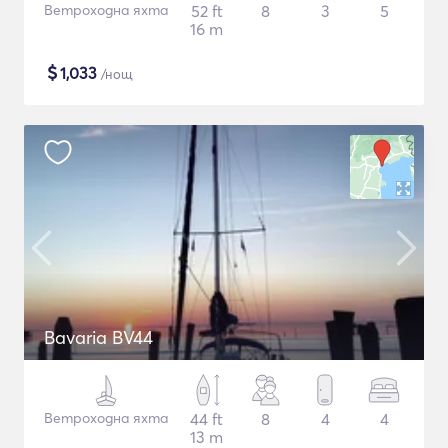
Ветроходна яхта
52 ft
8
3
5
16 m
$
1,033
/нощ
Bavaria BV44
Ветроходна яхта
44 ft
8
4
4
13 m