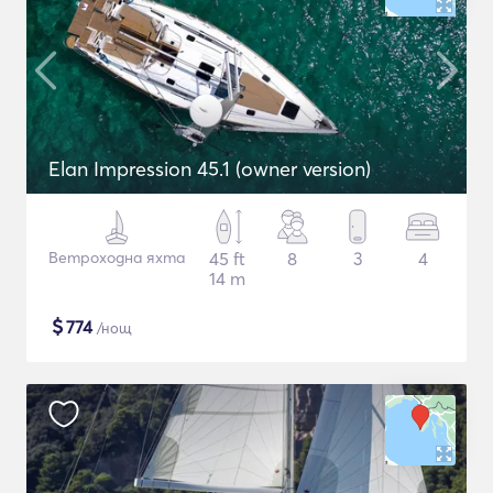
Elan Impression 45.1 (owner version)
Ветроходна яхта
45 ft
8
3
4
14 m
$
774
/нощ