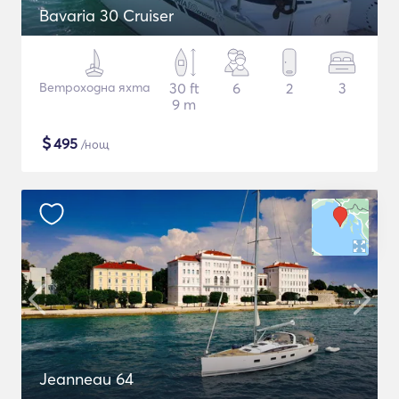
Bavaria 30 Cruiser
Ветроходна яхта
30 ft
6
2
3
9 m
$
495
/нощ
Jeanneau 64