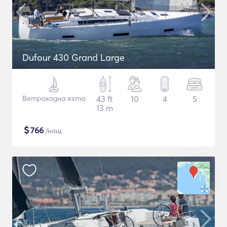
Dufour 430 Grand Large
Ветроходна яхта
43 ft
10
4
5
13 m
$
766
/нощ