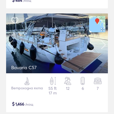
$
484
/нощ
Bavaria C57
Ветроходна яхта
55 ft
12
6
7
17 m
$
1,466
/нощ