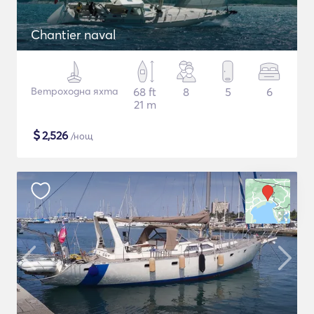
Chantier naval
Ветроходна яхта
68 ft
8
5
6
21 m
$
2,526
/нощ