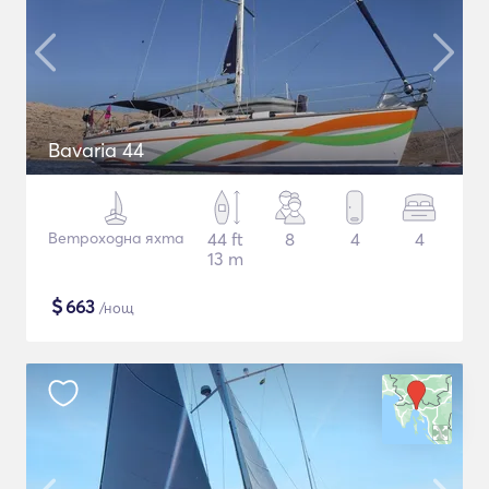
Bavaria 44
Ветроходна яхта
44 ft
8
4
4
13 m
$
663
/нощ