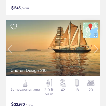
$
545
/нощ
Choren Design 210
Ветроходна яхта
210 ft
42
18
20
64 m
$
22,970
/нощ