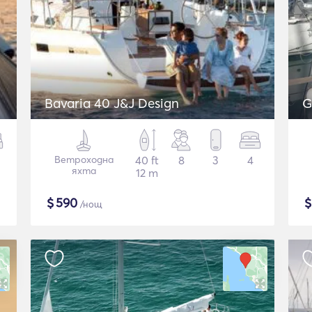
Bavaria 40 J&J Design
G
Ветроходна
40 ft
8
3
4
яхта
12 m
$
590
/нощ