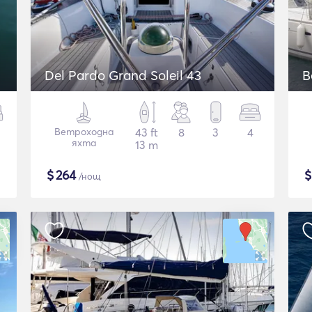
Del Pardo Grand Soleil 43
B
Ветроходна
43 ft
8
3
4
яхта
13 m
$
264
/нощ