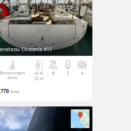
eneteau Oceanis 41.1
Ветроходна
41 ft
8
3
4
яхта
12 m
$
778
/нощ