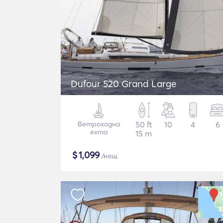
Dufour 520 Grand Large
Ветроходна
50 ft
10
4
6
яхта
15 m
$
1,099
/нощ