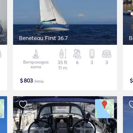
Beneteau First 36.7
B
Ветроходна
35 ft
6
3
3
яхта
11 m
$
803
/нощ