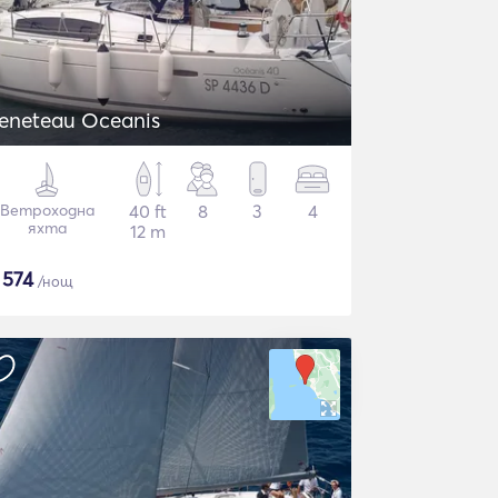
eneteau Oceanis
Ветроходна
40 ft
8
3
4
яхта
12 m
$
574
/нощ