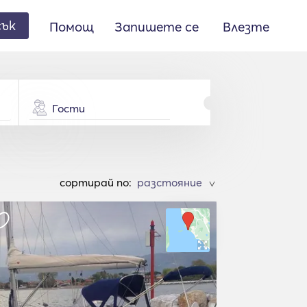
сък
Помощ
Запишете се
Влезте
Гости
cортирай по:
>