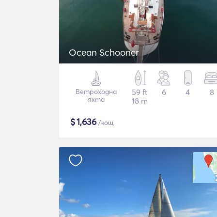
Ocean Schooner
Ветроходна
59 ft
6
4
8
яхта
18 m
$
1,636
/нощ