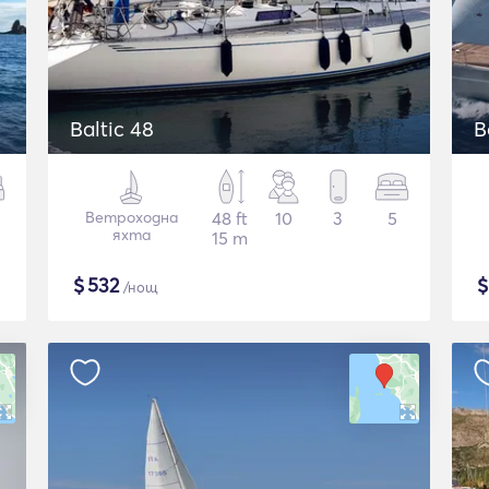
Baltic 48
B
Ветроходна
48 ft
10
3
5
яхта
15 m
$
532
/нощ