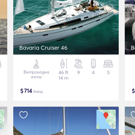
Bavaria Cruiser 46
B
Ветроходна
46 ft
9
4
5
яхта
14 m
$
714
/нощ