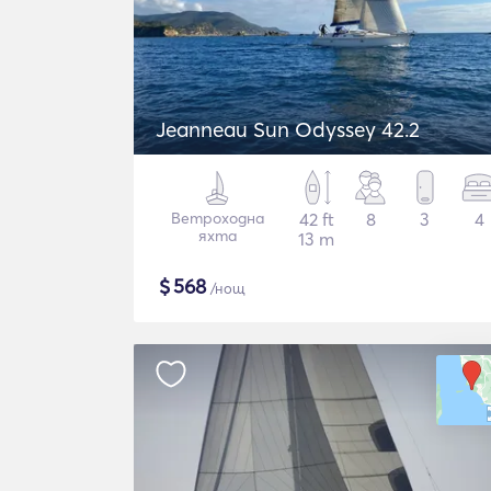
Jeanneau Sun Odyssey 42.2
Ветроходна
42 ft
8
3
4
яхта
13 m
$
568
/нощ