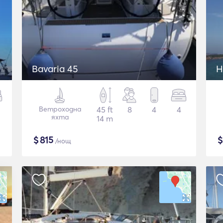
Bavaria 45
H
Ветроходна
45 ft
8
4
4
яхта
14 m
$
815
/нощ