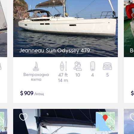
Jeanneau Sun Odyssey 479
B
Ветроходна
47 ft
10
4
5
яхта
14 m
$
909
/нощ