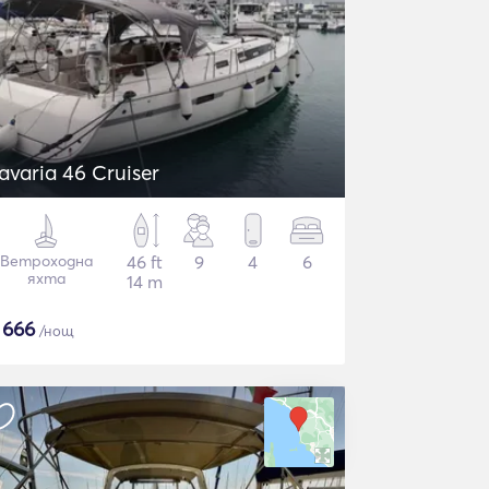
avaria 46 Cruiser
Ветроходна
46 ft
9
4
6
яхта
14 m
$
666
/нощ