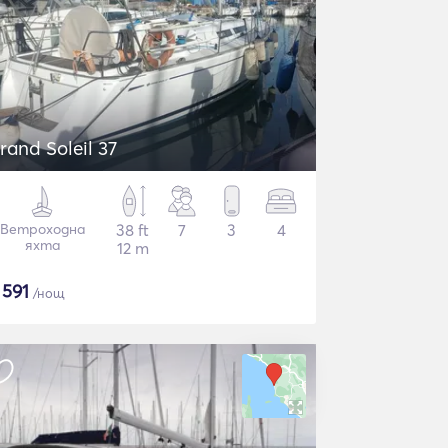
rand Soleil 37
Ветроходна
38 ft
7
3
4
яхта
12 m
$
591
/нощ