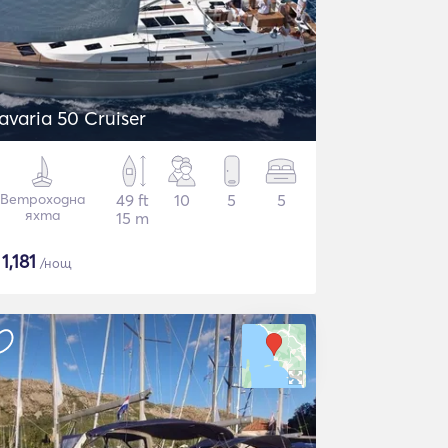
avaria 50 Cruiser
Ветроходна
49 ft
10
5
5
яхта
15 m
$
1,181
/нощ