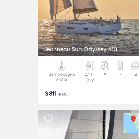
Jeanneau Sun Odyssey 410
Ветроходна
41 ft
8
3
4
яхта
12 m
$
811
/нощ