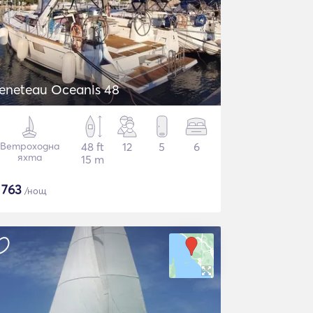
eneteau Oceanis 48
Ветроходна
48 ft
12
5
6
яхта
15 m
$
763
/нощ