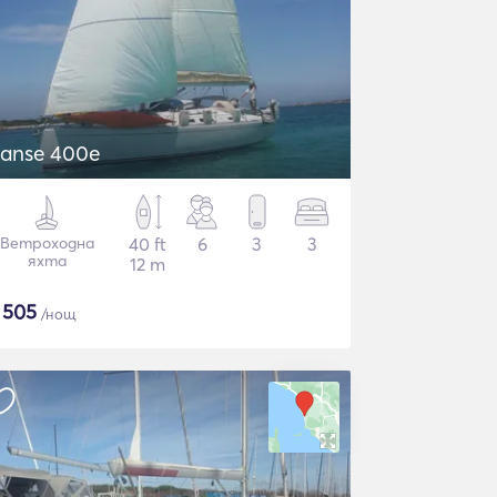
anse 400e
Ветроходна
40 ft
6
3
3
яхта
12 m
$
505
/нощ