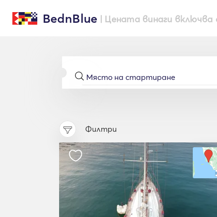
BednBlue
| Цената винаги включва 
Филтри