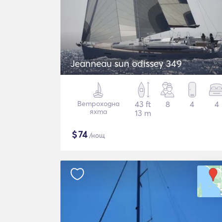
Jeanneau sun odissey 349
Ветроходна
43 ft
8
4
4
яхта
13 m
$
74
/нощ