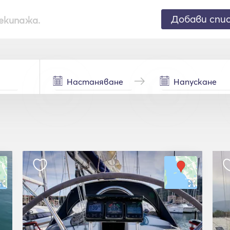
Добави спи
екипажа.