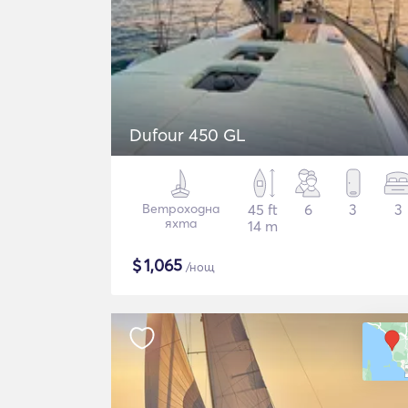
Dufour 450 GL
Ветроходна
45 ft
6
3
3
яхта
14 m
$
1,065
/нощ