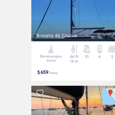
Bavaria 46 Cruiser
Ветроходна
46 ft
10
4
5
яхта
14 m
$
659
/нощ