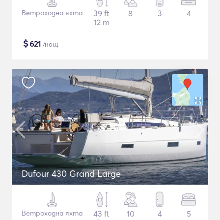
Ветроходна яхта
39 ft
8
3
4
12 m
$
621
/нощ
Dufour 430 Grand Large
Ветроходна яхта
43 ft
10
4
5