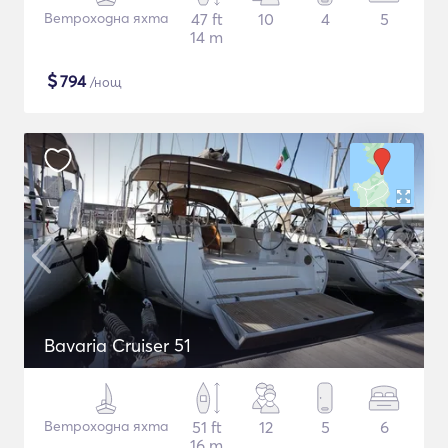
Ветроходна яхта
47 ft
10
4
5
14 m
$
794
/нощ
Bavaria Cruiser 51
Ветроходна яхта
51 ft
12
5
6
16 m