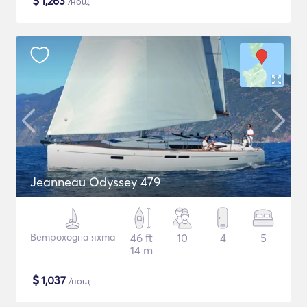
$
1,263
/нощ
Jeanneau Odyssey 479
Ветроходна яхта
46 ft
10
4
5
14 m
$
1,037
/нощ