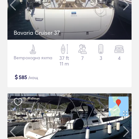
Bavaria Cruiser 37
Ветроходна яхта
37 ft
7
3
4
11 m
$
585
/нощ