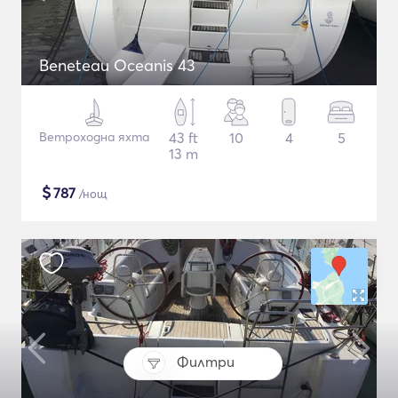
Beneteau Oceanis 43
Ветроходна яхта
43 ft
10
4
5
13 m
$
787
/нощ
Филтри