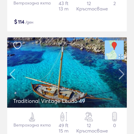
Ветроходна яхта
43 ft
12
2
13 m
Кръстосване
$
114
/ден
Traditional Vintage Leudo 49
Ветроходна яхта
49 ft
12
0
15 m
Кръстосване