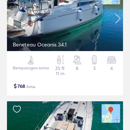
Beneteau Oceanis 34.1
Ветроходна яхта
35 ft
8
3
4
11 m
$
768
/нощ