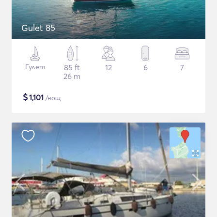
Gulet 85
Гулет
85 ft
12
6
7
26 m
$
1,101
/нощ