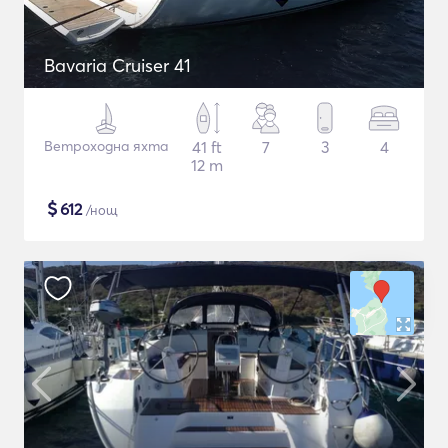
Bavaria Cruiser 41
Ветроходна яхта
41 ft
7
3
4
12 m
$
612
/нощ