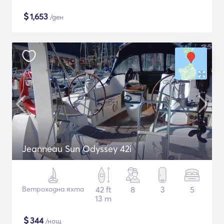
$
1,653
/ден
Jeanneau Sun Odyssey 42i
Ветроходна яхта
42 ft
8
3
5
13 m
$
344
/нощ