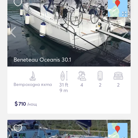
Beneteau Oceanis 30.1
Ветроходна яхта
31 ft
4
2
2
9 m
$
710
/нощ