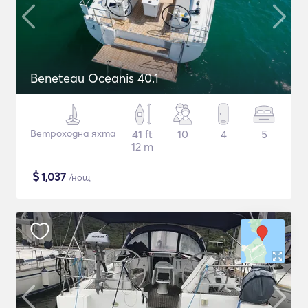
Beneteau Oceanis 40.1
Ветроходна яхта
41 ft
10
4
5
12 m
$
1,037
/нощ