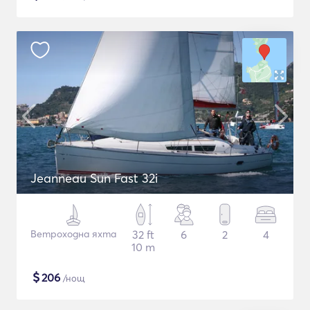
Jeanneau Sun Fast 32i
Ветроходна яхта
32 ft
6
2
4
10 m
$
206
/нощ