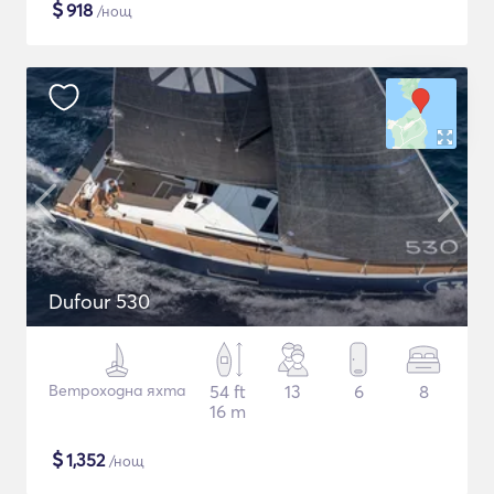
$
918
/нощ
Dufour 530
Ветроходна яхта
54 ft
13
6
8
16 m
$
1,352
/нощ