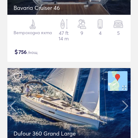
Bavaria Cruiser 46
Ветроходна яхта
47 ft
9
4
5
14 m
$
756
/нощ
Dufour 360 Grand Large