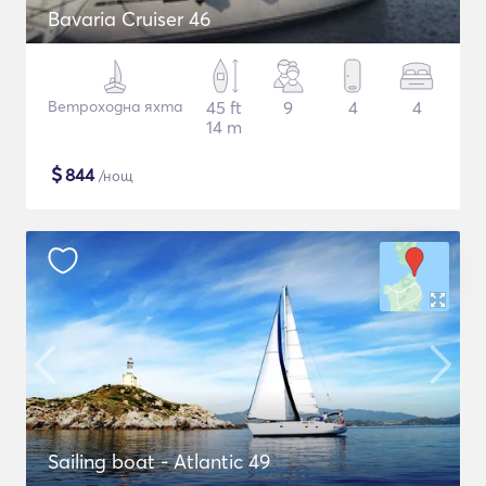
Bavaria Cruiser 46
Ветроходна яхта
45 ft
9
4
4
14 m
$
844
/нощ
Sailing boat - Atlantic 49