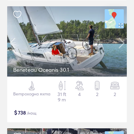
Beneteau Oceanis 30.1
Ветроходна яхта
31 ft
4
2
2
9 m
$
738
/нощ