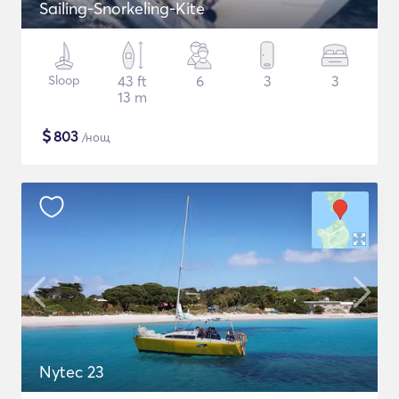
Sailing-Snorkeling-Kite
Sloop
43 ft
6
3
3
13 m
$
803
/нощ
Nytec 23