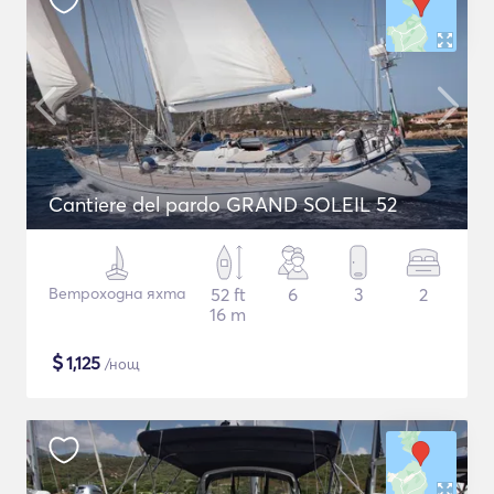
Cantiere del pardo GRAND SOLEIL 52
Ветроходна яхта
52 ft
6
3
2
16 m
$
1,125
/нощ