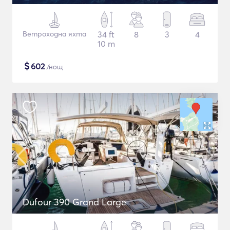
Ветроходна яхта
34 ft
8
3
4
10 m
$
602
/нощ
Dufour 390 Grand Large