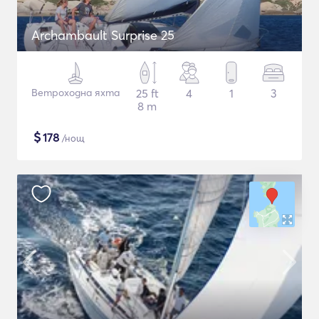
Archambault Surprise 25
Ветроходна яхта
25 ft
4
1
3
8 m
$
178
/нощ