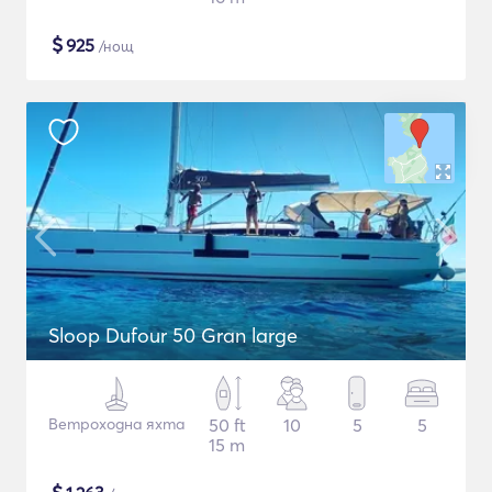
$
925
/нощ
Sloop Dufour 50 Gran large
Ветроходна яхта
50 ft
10
5
5
15 m