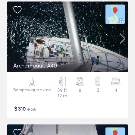
Archambault A40
Ветроходна яхта
39 ft
8
3
4
12 m
$
310
/нощ