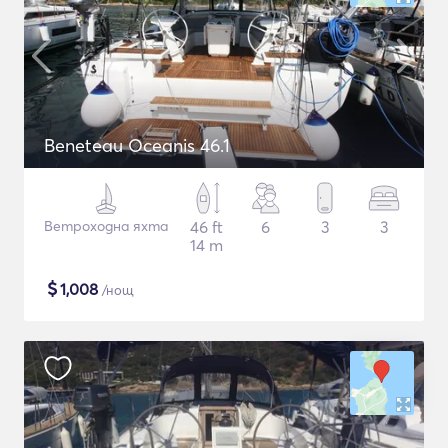
Beneteau Oceanis 46.1
Ветроходна яхта
46 ft
6
3
3
14 m
$
1,008
/нощ