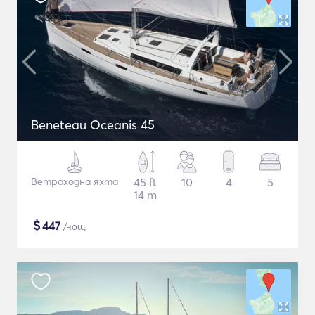
Beneteau Oceanis 45
Ветроходна яхта
45 ft
10
4
5
14 m
$
447
/нощ