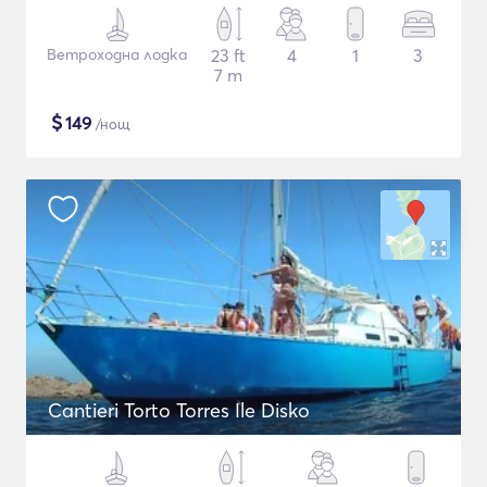
Ветроходна лодка
23 ft
4
1
3
7 m
$
149
/нощ
Cantieri Torto Torres Ile Disko