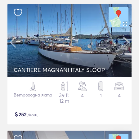
CANTIERE MAGNANI ITALY SLOOP
Ветроходна яхта
39 ft
4
1
4
12 m
$
252
/нощ