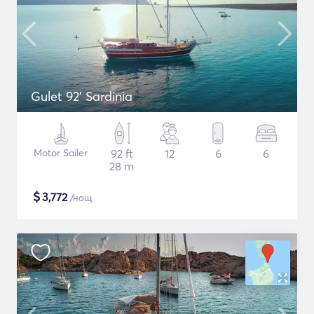
Gulet 92' Sardinia
Motor Sailer
92 ft
12
6
6
28 m
$
3,772
/нощ