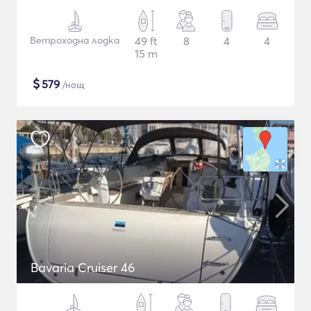
Ветроходна лодка
49 ft
8
4
4
15 m
$
579
/нощ
Bavaria Cruiser 46