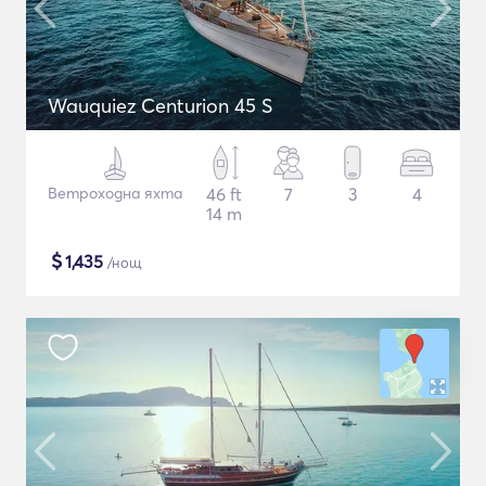
Wauquiez Centurion 45 S
Ветроходна яхта
46 ft
7
3
4
14 m
$
1,435
/нощ