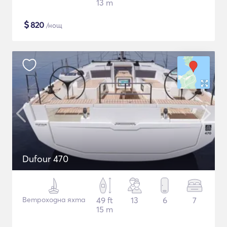
13 m
$
820
/нощ
Dufour 470
Ветроходна яхта
49 ft
13
6
7
15 m