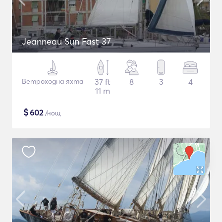
Jeanneau Sun Fast 37
Ветроходна яхта
37 ft
8
3
4
11 m
$
602
/нощ