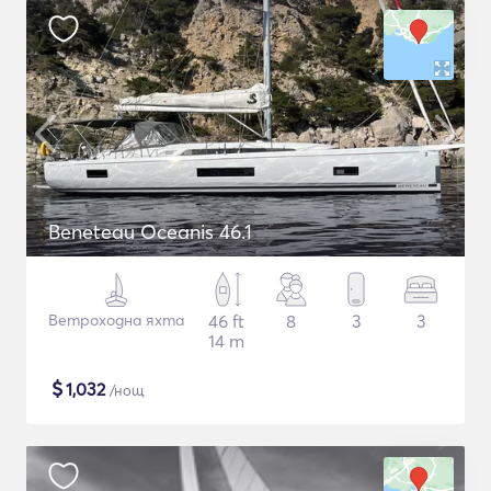
Beneteau Oceanis 46.1
Ветроходна яхта
46 ft
8
3
3
14 m
$
1,032
/нощ