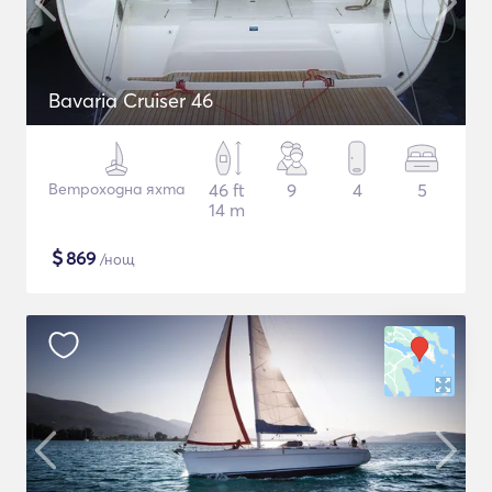
Bavaria Cruiser 46
Ветроходна яхта
46 ft
9
4
5
14 m
$
869
/нощ