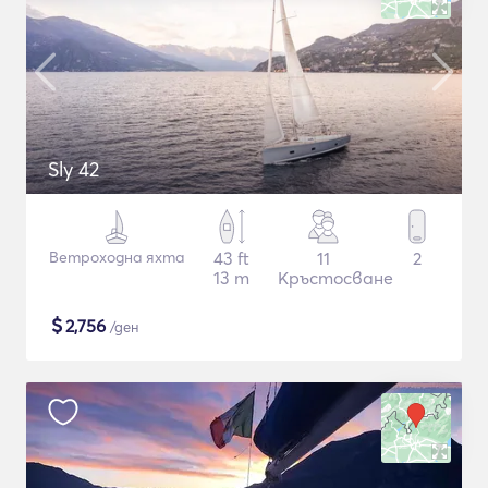
Sly 42
Ветроходна яхта
43 ft
11
2
13 m
Кръстосване
$
2,756
/ден