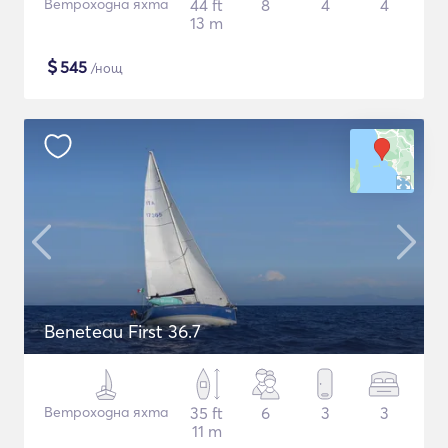
Ветроходна яхта
44 ft
8
4
4
13 m
$
545
/нощ
Beneteau First 36.7
Ветроходна яхта
35 ft
6
3
3
11 m