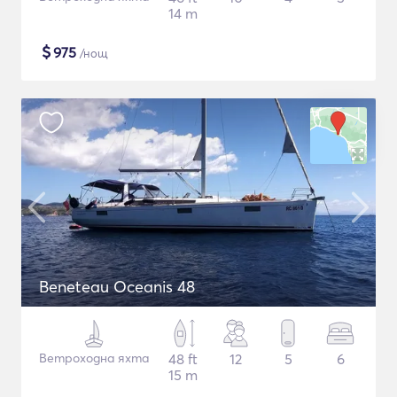
14 m
$
975
/нощ
Beneteau Oceanis 48
Ветроходна яхта
48 ft
12
5
6
15 m