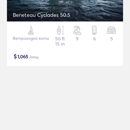
Beneteau Cyclades 50.5
Ветроходна яхта
50 ft
9
6
5
15 m
$
1,065
/нощ