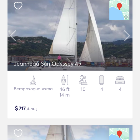
Jeanneau Sun Odyssey 45
Ветроходна яхта
46 ft
10
4
4
14 m
$
717
/нощ