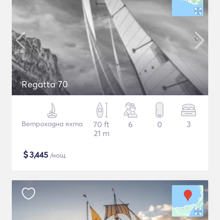
Regatta 70
Ветроходна яхта
70 ft
6
0
3
21 m
$
3,445
/нощ