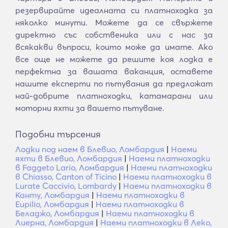
резервирайте идеалната си платноходка за
няколко минути. Можете да се свържете
директно със собственика или с нас за
всякакви въпроси, които може да имате. Ако
все още не можете да решите коя лодка е
перфектна за вашата ваканция, оставете
нашите експерти по пътувания да предложат
най-добрите платноходки, катамарани или
моторни яхти за вашето пътуване.
Подобни търсения
Лодки под наем в Блевио, Ломбардия
|
Наеми
яхти в Блевио, Ломбардия
|
Наеми платноходки
в Faggeto Lario, Ломбардия
|
Наеми платноходки
в Chiasso, Canton of Ticino
|
Наеми платноходки в
Lurate Caccivio, Lombardy
|
Наеми платноходки в
Канту, Ломбардия
|
Наеми платноходки в
Eupilio, Ломбардия
|
Наеми платноходки в
Беладжо, Ломбардия
|
Наеми платноходки в
Лиерна, Ломбардия
|
Наеми платноходки в Леко,