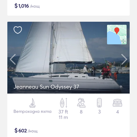
$
1,016
/нощ
Jeanneau Sun Odyssey 37
Ветроходна яхта
37 ft
8
3
4
11 m
$
602
/нощ