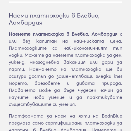
Наеми платноходки в Блевио,
Ломбардия
Наемете платноходка в Блевио, Ломбардия
с
или без капитан на най-ниската цена.
Платноходките са най-икономичният тип
лодки. Можете да наемете платноходка за ден,
уикенд, многодневна ваканция или дори за
парти. Наемането на платноходка ще ви
осигури достъп до зашеметяващи гледки към
морето, бреговете и дивата природа.
Плаването може да бъде чудесен начин да
научите ново умение и да практикувате
съществуващите си умения.
Платформата за наем на яхти на BednBlue
предлага само сертифицирани платноходки за
чартъри в Блевио, Ломбардия. Намерете и