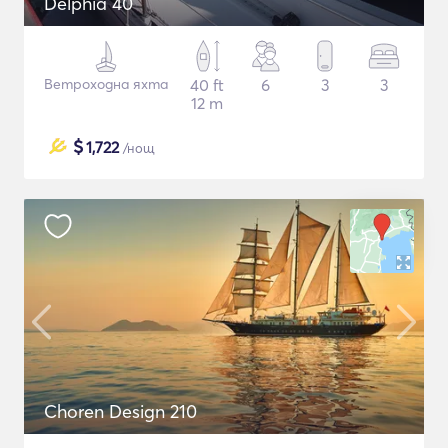
Delphia 40
Ветроходна яхта
40 ft
6
3
3
12 m
$
1,722
/нощ
Choren Design 210