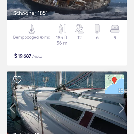
Schooner 185'
Ветроходна яхта
185 ft
12
6
9
56 m
$
19,687
/нощ