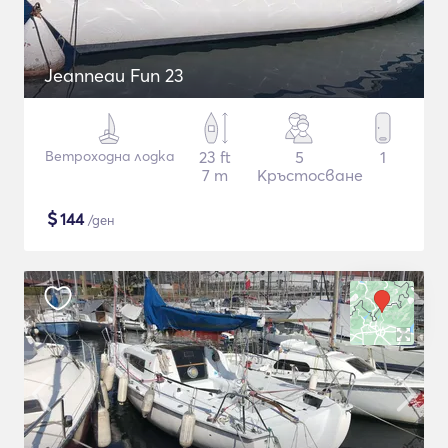
Jeanneau Fun 23
Ветроходна лодка
23 ft
5
1
7 m
Кръстосване
$
144
/ден