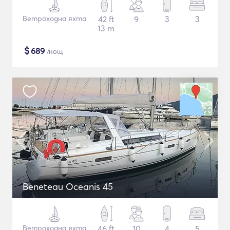
Ветроходна яхта
42 ft
9
3
3
13 m
$
689
/нощ
Beneteau Oceanis 45
Ветроходна яхта
46 ft
10
4
5