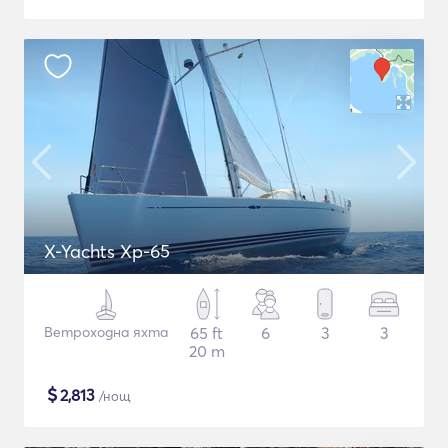
X-Yachts Xp-65
Ветроходна яхта
65 ft
6
3
3
20 m
$
2,813
/нощ