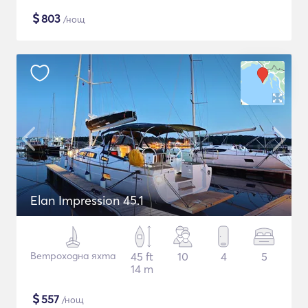
$
803
/нощ
Elan Impression 45.1
Ветроходна яхта
45 ft
10
4
5
14 m
$
557
/нощ