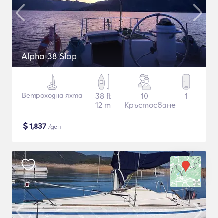
Alpha 38 Slop
Ветроходна яхта
38 ft
10
1
12 m
Кръстосване
$
1,837
/ден