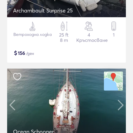
Archambault Surprise 25
Ветроходна лодка
25 ft
4
1
8 m
Кръстосване
$
156
/ден
Ocean Schooner