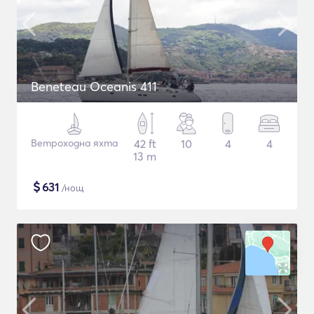
Beneteau Oceanis 411
Ветроходна яхта
42 ft
10
4
4
13 m
$
631
/нощ