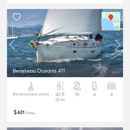
Beneteau Oceanis 411
Ветроходна яхта
42 ft
10
4
4
13 m
$
631
/нощ