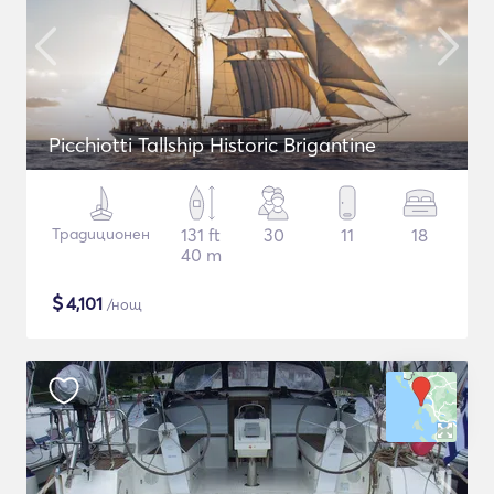
Picchiotti Tallship Historic Brigantine
Традиционен
131 ft
30
11
18
40 m
$
4,101
/нощ