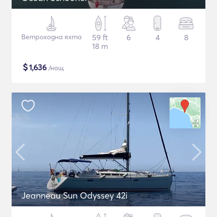
Ветроходна яхта
59 ft
6
4
8
18 m
$
1,636
/нощ
Jeanneau Sun Odyssey 42i