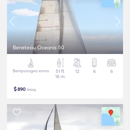
Beneteau Oceanis 50
Ветроходна яхта
51 ft
12
6
6
16 m
$
890
/нощ