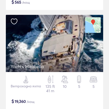
$
565
/нощ
Yachts Mirabella
Ветроходна яхта
135 ft
10
5
5
41 m
$
19,360
/нощ