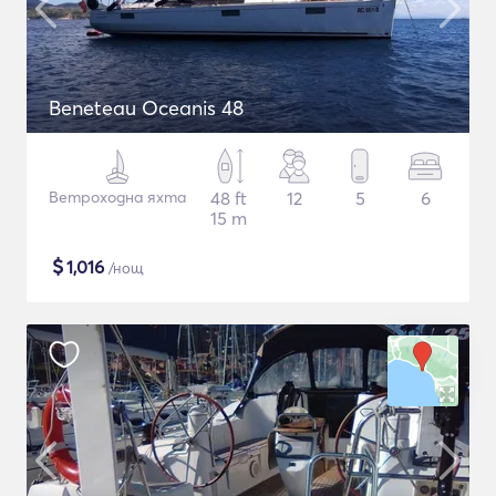
Beneteau Oceanis 48
Ветроходна яхта
48 ft
12
5
6
15 m
$
1,016
/нощ