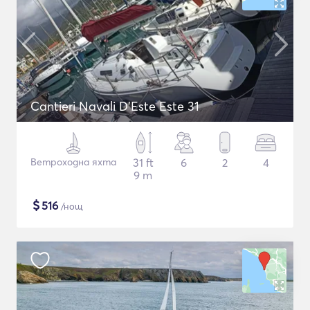
Cantieri Navali D'Este Este 31
Ветроходна яхта
31 ft
6
2
4
9 m
$
516
/нощ