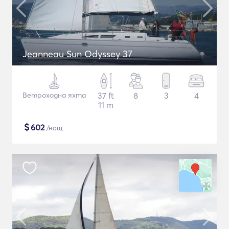
Jeanneau Sun Odyssey 37
Ветроходна яхта
37 ft
8
3
4
11 m
$
602
/нощ