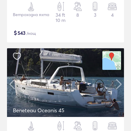
Ветроходна яхта
34 ft
8
3
4
10 m
$
543
/нощ
Beneteau Oceanis 45