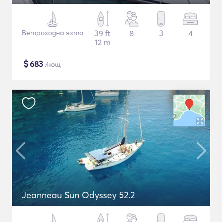
Ветроходна яхта
39 ft
8
3
4
12 m
$
683
/нощ
Jeanneau Sun Odyssey 52.2