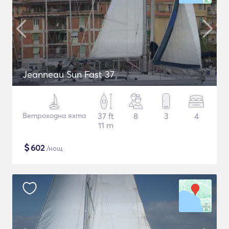
Jeanneau Sun Fast 37
Ветроходна яхта
37 ft
8
3
4
11 m
$
602
/нощ