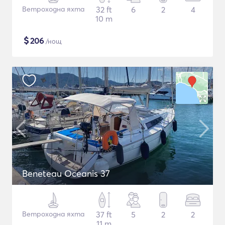
Ветроходна яхта
32 ft
6
2
4
10 m
$
206
/нощ
Beneteau Oceanis 37
Ветроходна яхта
37 ft
5
2
2
11 m