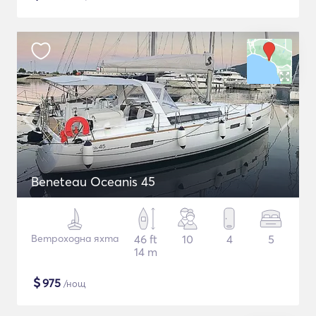
Beneteau Oceanis 45
Ветроходна яхта
46 ft
10
4
5
14 m
$
975
/нощ