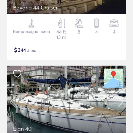
Bavaria 44 Cruiser
Ветроходна яхта
44 ft
8
4
4
13 m
$
344
/нощ
Elan 40