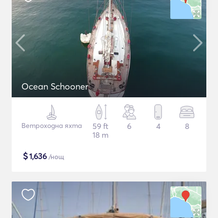
Ocean Schooner
Ветроходна яхта
59 ft
6
4
8
18 m
$
1,636
/нощ