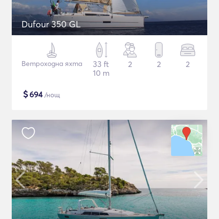
Dufour 350 GL
Ветроходна яхта
33 ft
2
2
2
10 m
$
694
/нощ