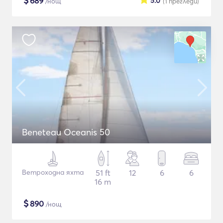
$
689
5.0
/нощ
(1
прегледи
)
Beneteau Oceanis 50
Ветроходна яхта
51 ft
12
6
6
16 m
$
890
/нощ