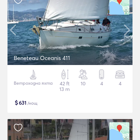
Beneteau Oceanis 411
Ветроходна яхта
42 ft
10
4
4
13 m
$
631
/нощ