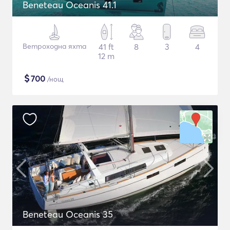
Beneteau Oceanis 41.1
Ветроходна яхта
41 ft
8
3
4
12 m
$
700
/нощ
Beneteau Oceanis 35