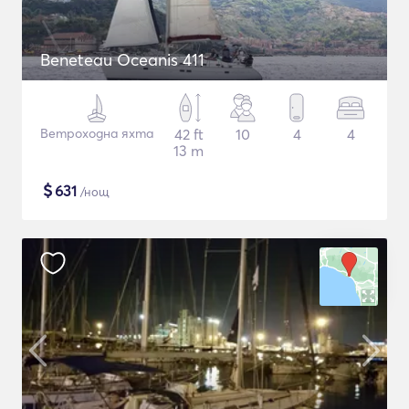
Beneteau Oceanis 411
Ветроходна яхта
42 ft
10
4
4
13 m
$
631
/нощ