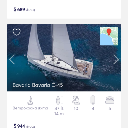
$
689
/нощ
Bavaria Bavaria C-45
Ветроходна яхта
47 ft
10
4
5
14 m
$
944
/нощ