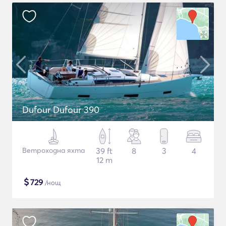
Dufour Dufour 390
Ветроходна яхта
39 ft
8
3
4
12 m
$
729
/нощ