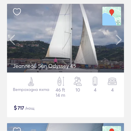
Jeanneau Sun Odyssey 45
Ветроходна яхта
46 ft
10
4
4
14 m
$
717
/нощ