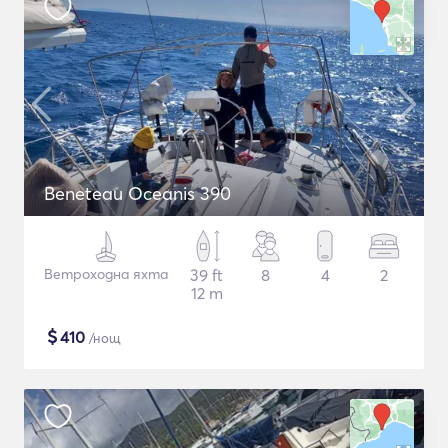
Beneteau Oceanis 390
Ветроходна яхта
39 ft
8
4
2
12 m
$
410
/нощ