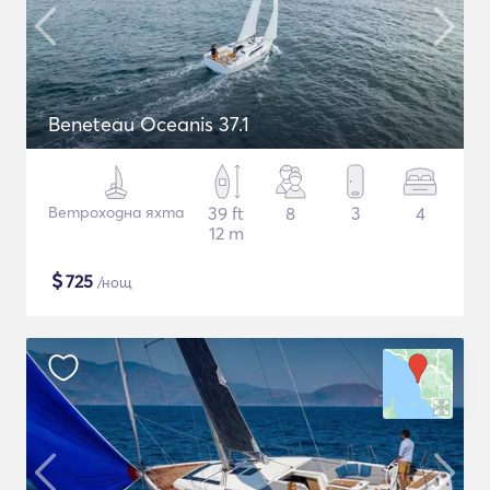
Beneteau Oceanis 37.1
Ветроходна яхта
39 ft
8
3
4
12 m
$
725
/нощ