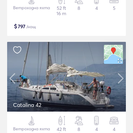
Ветроходна яхта
52 ft
8
4
5
16 m
$
797
/нощ
Catalina 42
Ветроходна яхта
42 ft
8
4
4