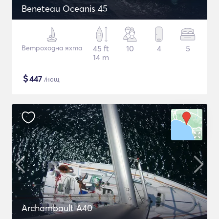
Beneteau Oceanis 45
Ветроходна яхта
45 ft
10
4
5
14 m
$
447
/нощ
Archambault A40