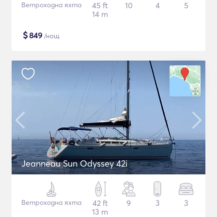
Ветроходна яхта
45 ft
10
4
5
14 m
$
849
/нощ
Jeanneau Sun Odyssey 42i
Ветроходна яхта
42 ft
9
3
3
13 m