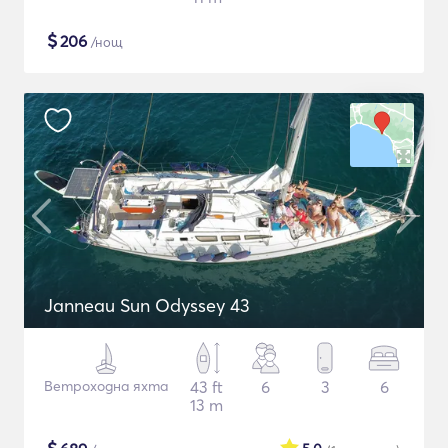
$
206
/нощ
Janneau Sun Odyssey 43
Ветроходна яхта
43 ft
6
3
6
13 m