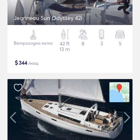
Jeanneau Sun Odyssey 42i
Ветроходна яхта
42 ft
8
3
5
13 m
$
344
/нощ