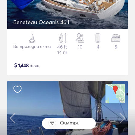
Beneteau Oceanis 46.1
Ветроходна яхта
46 ft
10
4
5
14 m
$
1,448
/нощ
Филтри