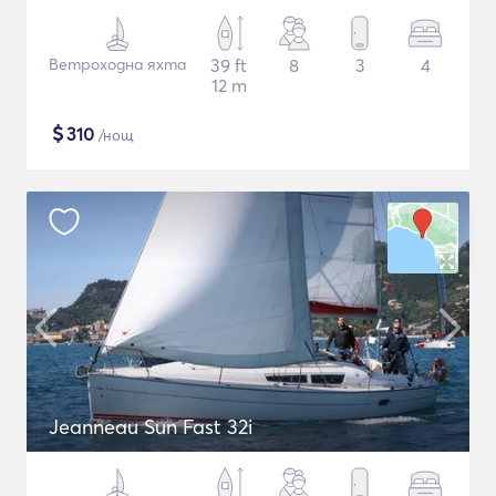
Ветроходна яхта
39 ft
8
3
4
12 m
$
310
/нощ
Jeanneau Sun Fast 32i