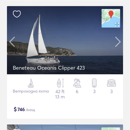
Beneteau Oceanis Clipper 423
Ветроходна яхта
42 ft
6
3
3
13 m
$
746
/нощ