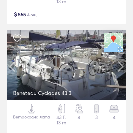
13 m
$
565
/нощ
Beneteau Cyclades 43.3
Ветроходна яхта
43 ft
8
3
4
13 m