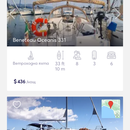
Beneteau Oceanis 331
Ветроходна яхта
33 ft
8
3
6
10 m
$
436
/нощ