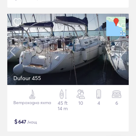
Dufour 455
Ветроходна яхта
45 ft
10
4
6
14 m
$
647
/нощ