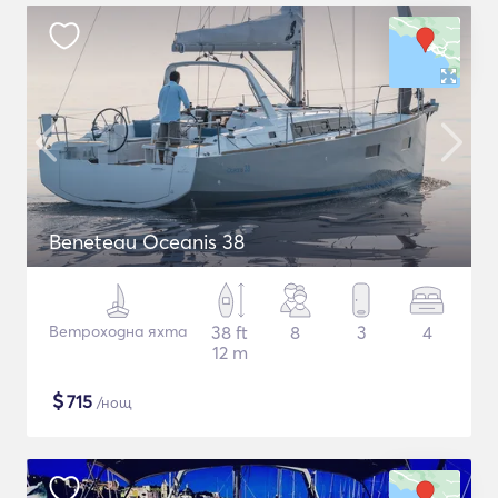
Beneteau Oceanis 38
Ветроходна яхта
38 ft
8
3
4
12 m
$
715
/нощ