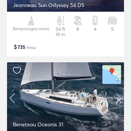
Jeanneau Sun Odyssey 54 DS
Ветроходна яхта
54 ft
8
4
5
16 m
$
735
/нощ
Beneteau Oceanis 31