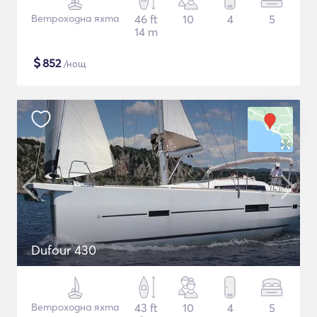
Ветроходна яхта
46 ft
10
4
5
14 m
$
852
/нощ
Dufour 430
Ветроходна яхта
43 ft
10
4
5