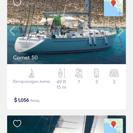
Comet 50
Ветроходна яхта
49 ft
7
3
3
15 m
$
1,056
/нощ