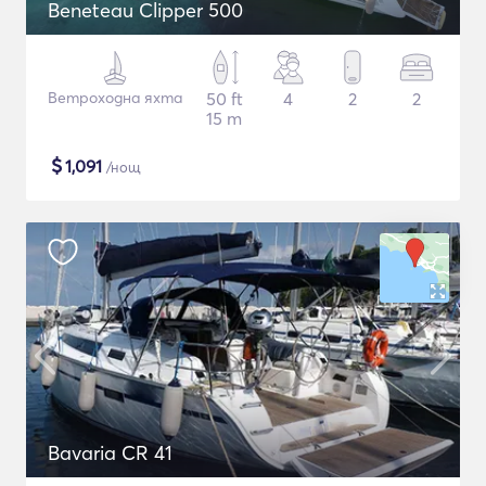
Beneteau Clipper 500
Ветроходна яхта
50 ft
4
2
2
15 m
$
1,091
/нощ
Bavaria CR 41