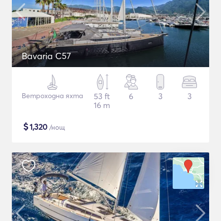
Bavaria C57
Ветроходна яхта
53 ft
6
3
3
16 m
$
1,320
/нощ