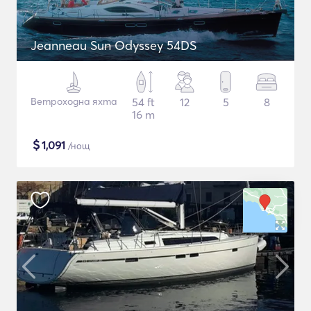
Jeanneau Sun Odyssey 54DS
Ветроходна яхта
54 ft
12
5
8
16 m
$
1,091
/нощ