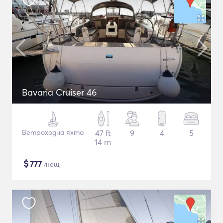
Bavaria Cruiser 46
Ветроходна яхта
47 ft
9
4
5
14 m
$
777
/нощ