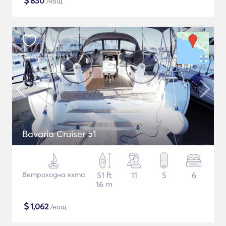
$
830
/нощ
Bavaria Cruiser 51
Ветроходна яхта
51 ft
11
5
6
16 m
$
1,062
/нощ