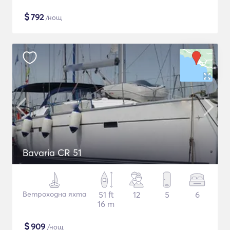
$
792
/нощ
Bavaria CR 51
Ветроходна яхта
51 ft
12
5
6
16 m
$
909
/нощ