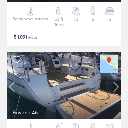
Ветроходна яхта
53 ft
10
5
5
16 m
$
1,091
/нощ
Bavaria 46