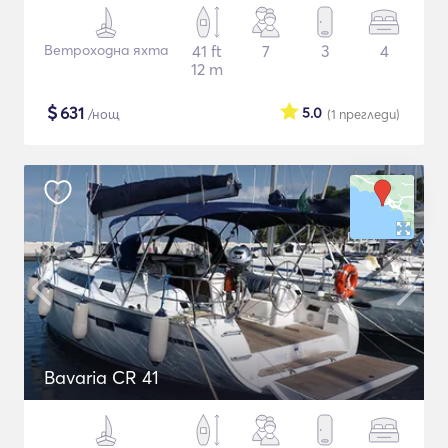
Ветроходна яхта
41 ft
7
3
4
12 m
$
631
5.0
/нощ
(1
прегледи
)
Bavaria CR 41