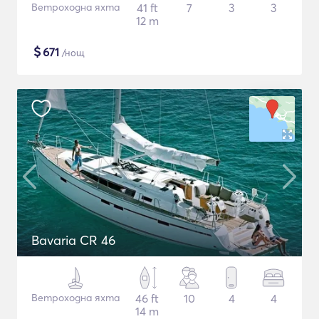
Ветроходна яхта
41 ft
7
3
3
12 m
$
671
/нощ
Bavaria CR 46
Ветроходна яхта
46 ft
10
4
4
14 m