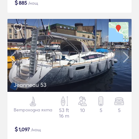
$
885
/нощ
Jeanneau 53
Ветроходна яхта
53 ft
10
5
5
16 m
$
1,097
/нощ