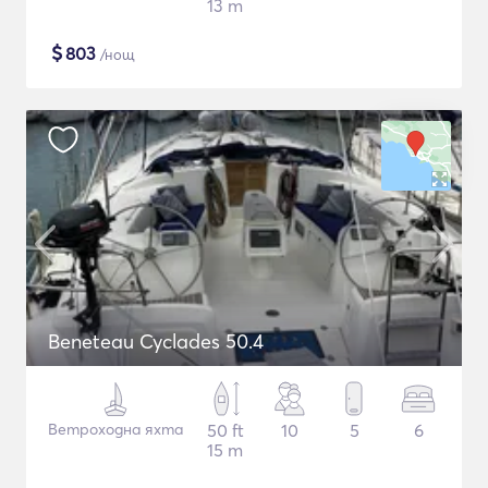
13 m
$
803
/нощ
Beneteau Cyclades 50.4
Ветроходна яхта
50 ft
10
5
6
15 m