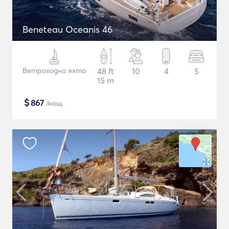
Beneteau Oceanis 46
Ветроходна яхта
48 ft
10
4
5
15 m
$
867
/нощ