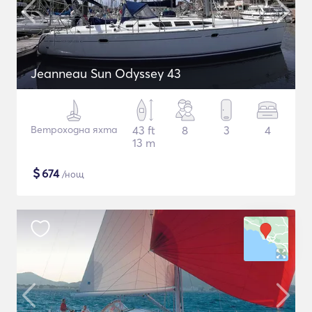
Jeanneau Sun Odyssey 43
Ветроходна яхта
43 ft
8
3
4
13 m
$
674
/нощ