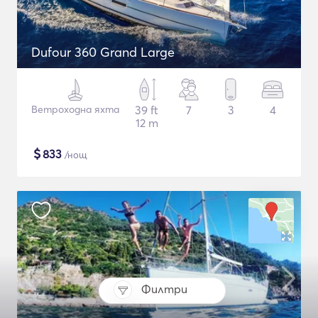
Dufour 360 Grand Large
Ветроходна яхта
39 ft
7
3
4
12 m
$
833
/нощ
Филтри