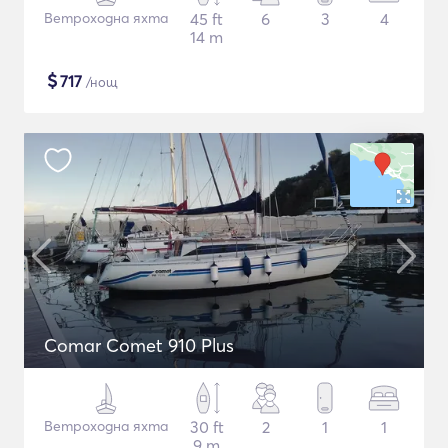
Ветроходна яхта
45 ft
6
3
4
14 m
$
717
/нощ
Comar Comet 910 Plus
Ветроходна яхта
30 ft
2
1
1
9 m