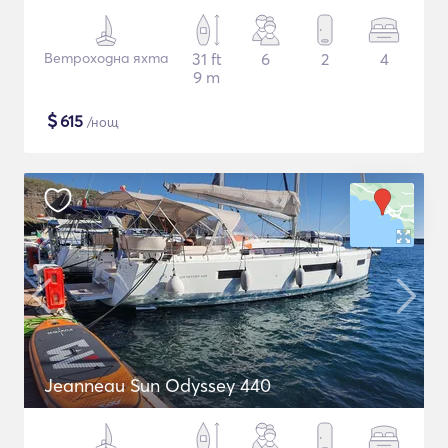
Ветроходна яхта
31 ft
6
2
4
9 m
$
615
/нощ
Jeanneau Sun Odyssey 440