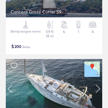
Cantiere Grossi Cutter 59
Ветроходна яхта
59 ft
6
1
6
18 m
$
200
/нощ