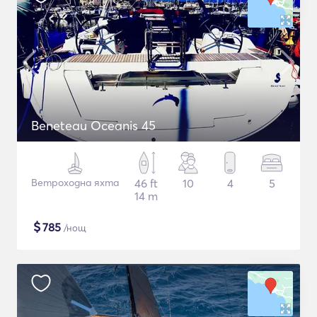
Beneteau Oceanis 45
Ветроходна яхта
46 ft
10
4
5
14 m
$
785
/нощ