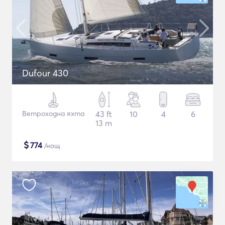
Dufour 430
Ветроходна яхта
43 ft
10
4
6
13 m
$
774
/нощ