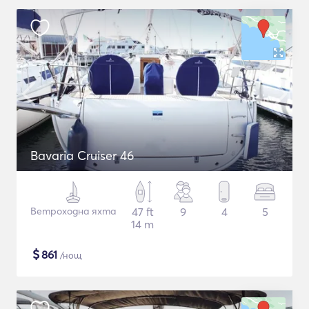
Bavaria Cruiser 46
Ветроходна яхта
47 ft
9
4
5
14 m
$
861
/нощ