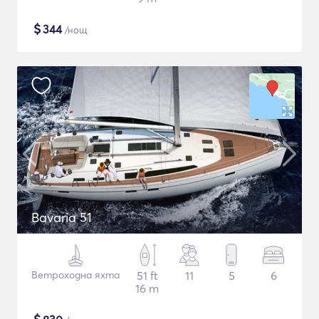
$
344
/нощ
Bavaria 51
Ветроходна яхта
51 ft
11
5
6
16 m