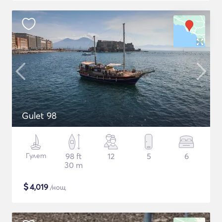
Gulet 98
Гулет
98 ft
12
5
6
30 m
$
4,019
/нощ