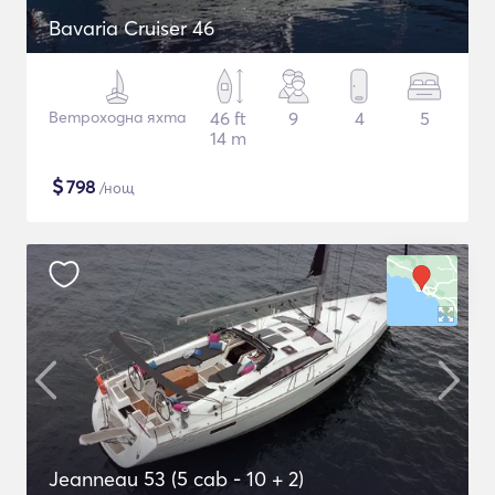
Bavaria Cruiser 46
Ветроходна яхта
46 ft
9
4
5
14 m
$
798
/нощ
Jeanneau 53 (5 cab - 10 + 2)