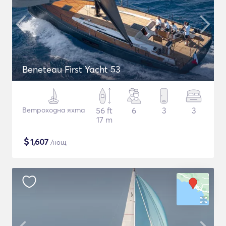
Beneteau First Yacht 53
Ветроходна яхта
56 ft
6
3
3
17 m
$
1,607
/нощ