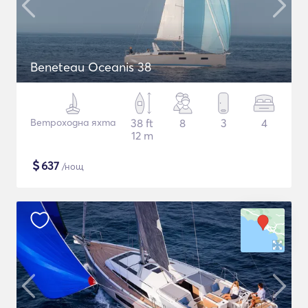
Beneteau Oceanis 38
Ветроходна яхта
38 ft
8
3
4
12 m
$
637
/нощ