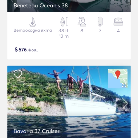
Beneteau Oceanis 38
Ветроходна яхта
38 ft
8
3
4
12 m
$
576
/нощ
Bavaria 37 Cruiser