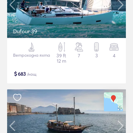
Dufour 39
Ветроходна яхта
39 ft
7
3
4
12 m
$
683
/нощ