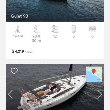
Gulet 98
Гулет
98 ft
12
5
6
30 m
$
4,019
/нощ