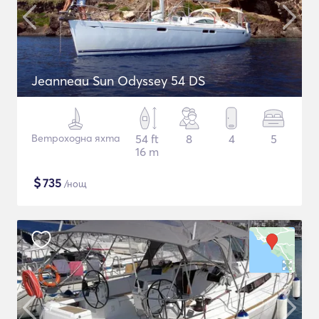
Jeanneau Sun Odyssey 54 DS
Ветроходна яхта
54 ft
8
4
5
16 m
$
735
/нощ