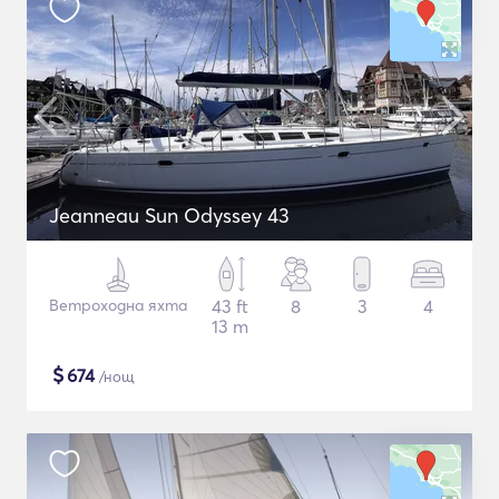
Jeanneau Sun Odyssey 43
Ветроходна яхта
43 ft
8
3
4
13 m
$
674
/нощ