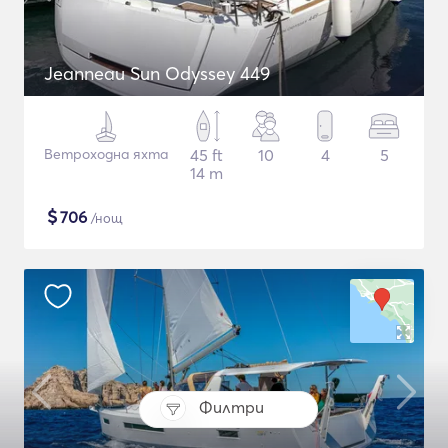
Jeanneau Sun Odyssey 449
Ветроходна яхта
45 ft
10
4
5
14 m
$
706
/нощ
Филтри