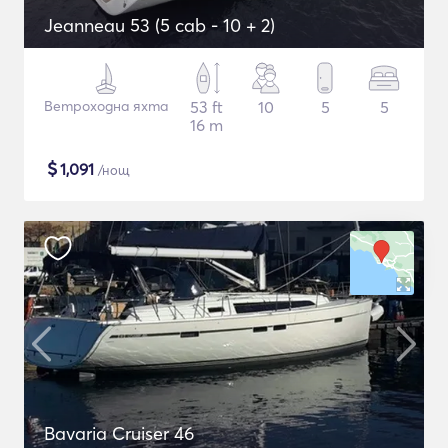
Jeanneau 53 (5 cab - 10 + 2)
Ветроходна яхта
53 ft
10
5
5
16 m
$
1,091
/нощ
Bavaria Cruiser 46