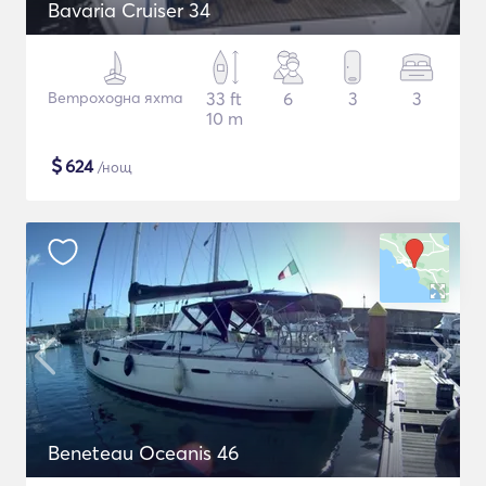
Bavaria Cruiser 34
Ветроходна яхта
33 ft
6
3
3
10 m
$
624
/нощ
Beneteau Oceanis 46