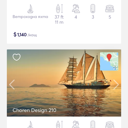
Ветроходна яхта
37 ft
4
3
5
11 m
$
1,140
/нощ
Choren Design 210