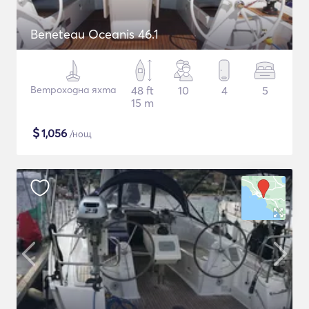
Beneteau Oceanis 46.1
Ветроходна яхта
48 ft
10
4
5
15 m
$
1,056
/нощ