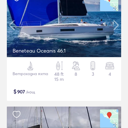
Beneteau Oceanis 46.1
Ветроходна яхта
48 ft
8
3
4
15 m
$
907
/нощ