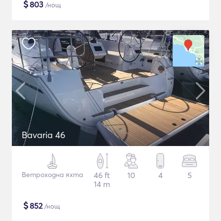
$
803
/нощ
Bavaria 46
Ветроходна яхта
46 ft
10
4
5
14 m
$
852
/нощ