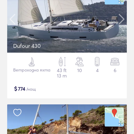
Dufour 430
Ветроходна яхта
43 ft
10
4
6
13 m
$
774
/нощ