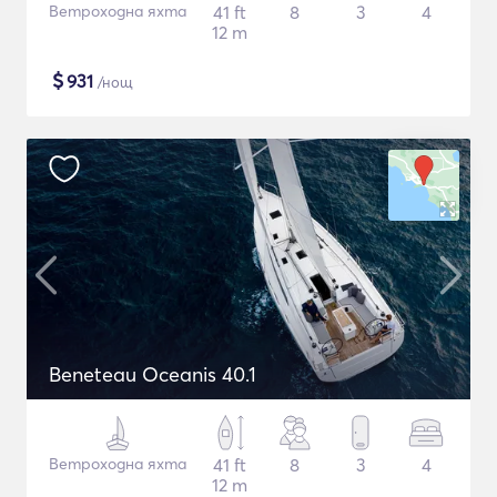
Ветроходна яхта
41 ft
8
3
4
12 m
$
931
/нощ
Beneteau Oceanis 40.1
Ветроходна яхта
41 ft
8
3
4
12 m