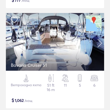
$
777
/нощ
Bavaria Cruiser 51
Ветроходна яхта
51 ft
11
5
6
16 m
$
1,062
/нощ