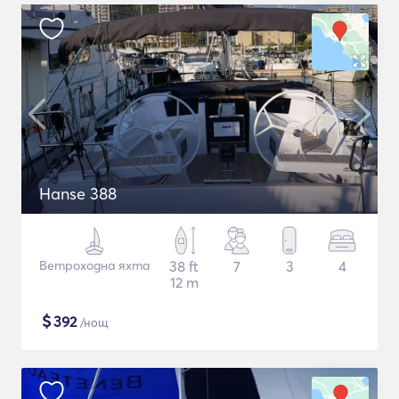
Hanse 388
Ветроходна яхта
38 ft
7
3
4
12 m
$
392
/нощ