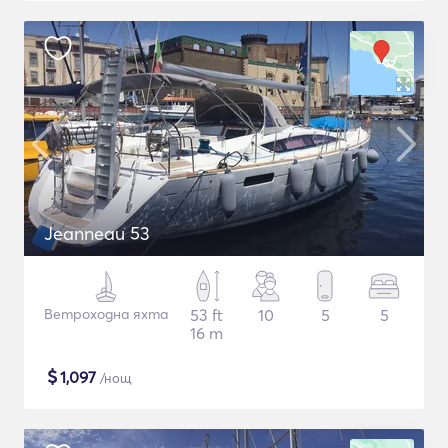
Jeanneau 53
Ветроходна яхта
53 ft
10
5
5
16 m
$
1,097
/нощ