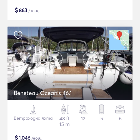
$
863
/нощ
Beneteau Oceanis 46.1
Ветроходна яхта
48 ft
12
5
6
15 m
$
1,046
/нощ