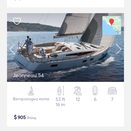
Jeanneau 54
Ветроходна яхта
53 ft
12
6
7
16 m
$
905
/нощ