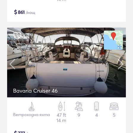
$
861
/нощ
Bavaria Cruiser 46
Ветроходна яхта
47 ft
9
4
5
14 m