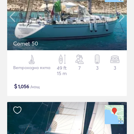
Comet 50
Ветроходна яхта
49 ft
7
3
3
15 m
$
1,056
/нощ