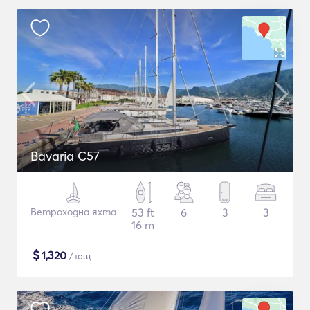
Bavaria C57
Ветроходна яхта
53 ft
6
3
3
16 m
$
1,320
/нощ