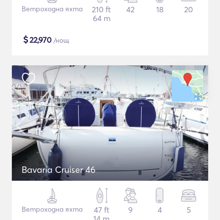
Ветроходна яхта
210 ft
42
18
20
64 m
$
22,970
/нощ
Bavaria Cruiser 46
Ветроходна яхта
47 ft
9
4
5
14 m