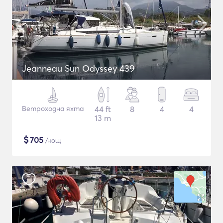
Jeanneau Sun Odyssey 439
Ветроходна яхта
44 ft
8
4
4
13 m
$
705
/нощ