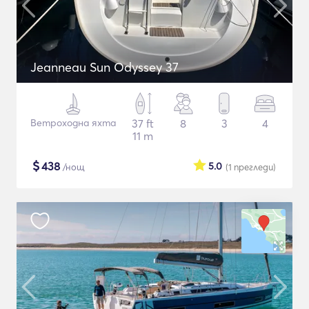
Jeanneau Sun Odyssey 37
Ветроходна яхта
37 ft
8
3
4
11 m
$
438
5.0
/нощ
(1
прегледи
)