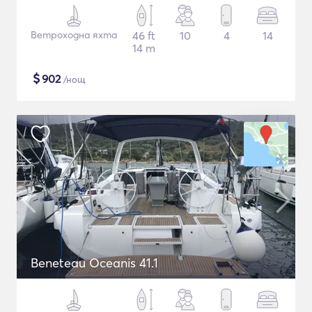
Ветроходна яхта
46 ft
10
4
14
14 m
$
902
/нощ
Beneteau Oceanis 41.1