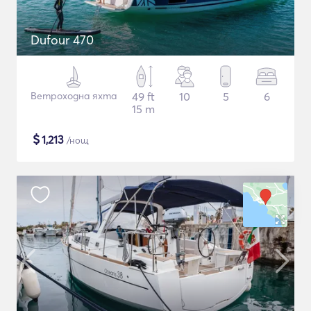
Dufour 470
Ветроходна яхта
49 ft
10
5
6
15 m
$
1,213
/нощ