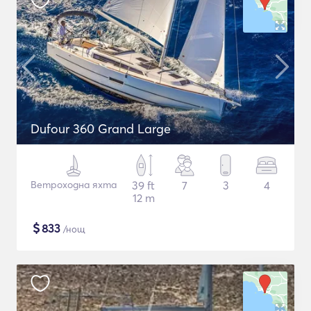
Dufour 360 Grand Large
Ветроходна яхта
39 ft
7
3
4
12 m
$
833
/нощ