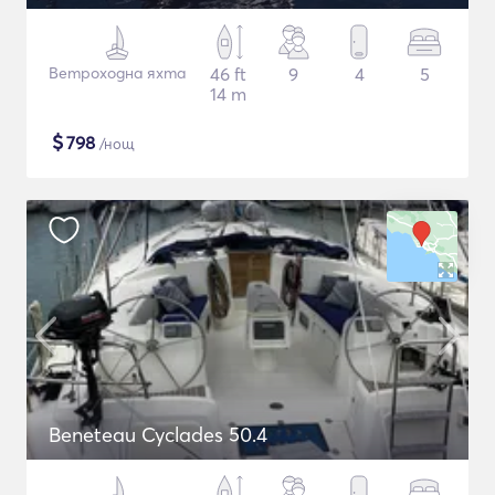
Ветроходна яхта
46 ft
9
4
5
14 m
$
798
/нощ
Beneteau Cyclades 50.4