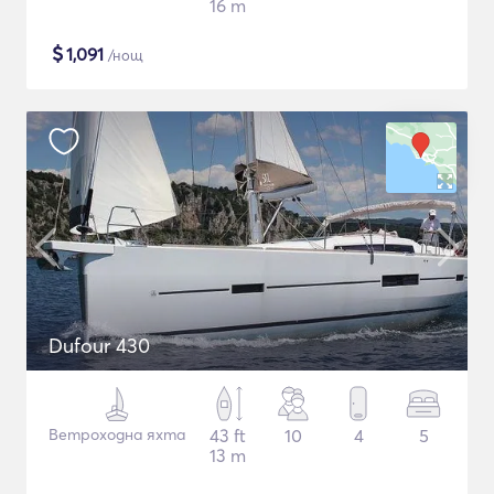
16 m
$
1,091
/нощ
Dufour 430
Ветроходна яхта
43 ft
10
4
5
13 m