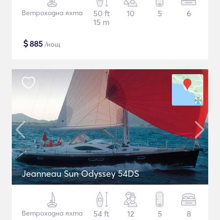
Ветроходна яхта
50 ft
10
5
6
15 m
$
885
/нощ
Jeanneau Sun Odyssey 54DS
Ветроходна яхта
54 ft
12
5
8