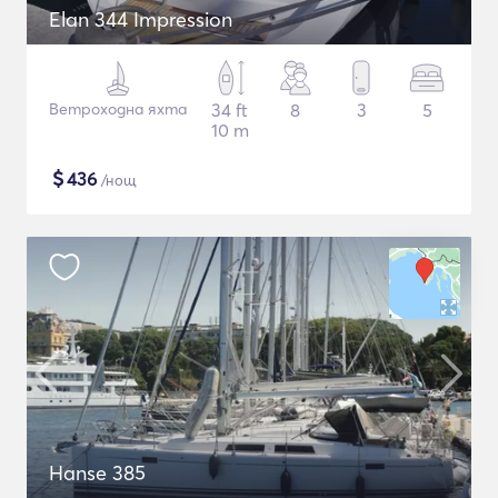
Elan 344 Impression
Ветроходна яхта
34 ft
8
3
5
10 m
$
436
/нощ
Hanse 385