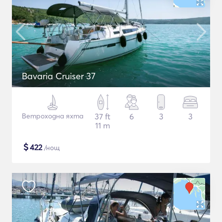
Bavaria Cruiser 37
Ветроходна яхта
37 ft
6
3
3
11 m
$
422
/нощ