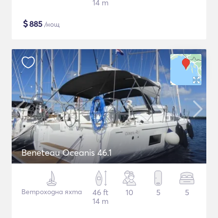
14 m
$
885
/нощ
Beneteau Oceanis 46.1
Ветроходна яхта
46 ft
10
5
5
14 m