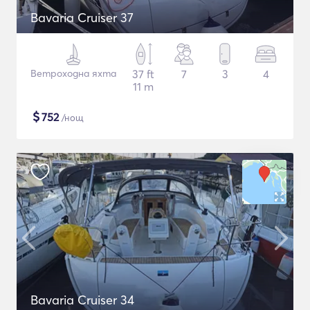
Bavaria Cruiser 37
Ветроходна яхта
37 ft
7
3
4
11 m
$
752
/нощ
Bavaria Cruiser 34