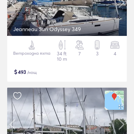
Jeanneau Sun Odyssey 349
Ветроходна яхта
34 ft
7
3
4
10 m
$
493
/нощ