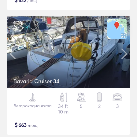
$
622
/нощ
Bavaria Cruiser 34
Ветроходна яхта
34 ft
5
2
3
10 m
$
663
/нощ