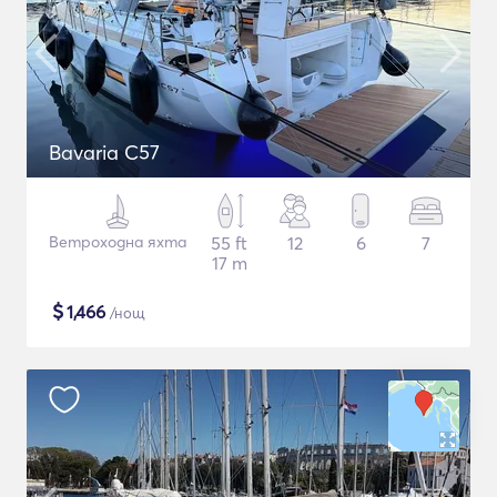
Bavaria C57
Ветроходна яхта
55 ft
12
6
7
17 m
$
1,466
/нощ