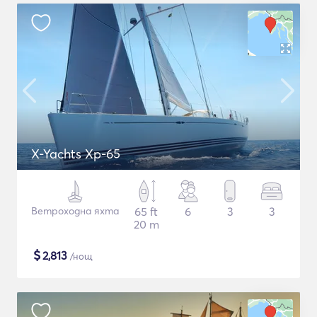
X-Yachts Xp-65
Ветроходна яхта
65 ft
6
3
3
20 m
$
2,813
/нощ