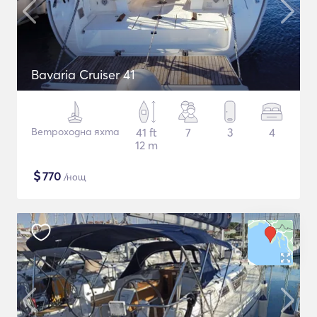
Bavaria Cruiser 41
Ветроходна яхта
41 ft
7
3
4
12 m
$
770
/нощ