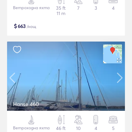
Ветроходна яхта
35 ft
7
3
4
11 m
$
663
/нощ
Hanse 460
Ветроходна яхта
46 ft
10
4
5