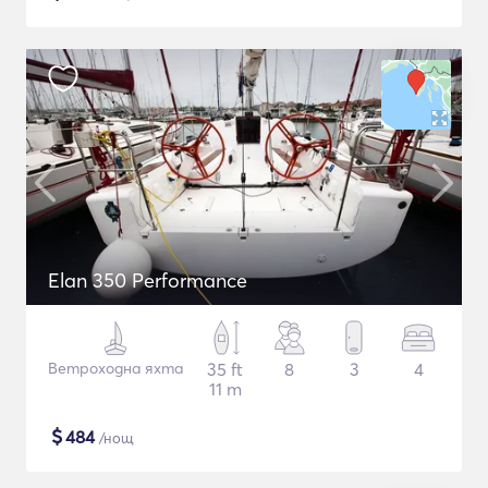
Elan 350 Performance
Ветроходна яхта
35 ft
8
3
4
11 m
$
484
/нощ