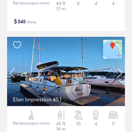
Ветроходна яхта
44 ft
8
4
4
13 m
$
545
/нощ
Elan Impression 45.1
Ветроходна яхта
45 ft
10
4
5
14 m