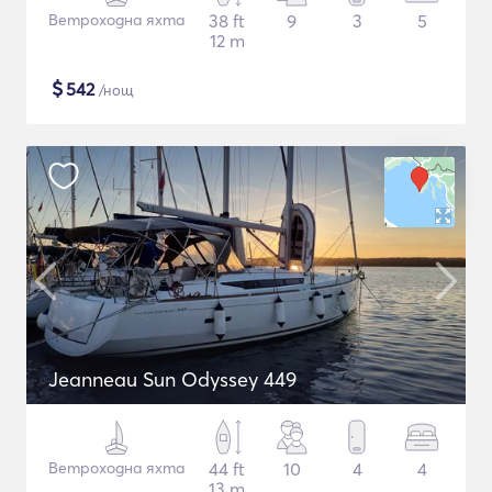
Ветроходна яхта
38 ft
9
3
5
12 m
$
542
/нощ
Jeanneau Sun Odyssey 449
Ветроходна яхта
44 ft
10
4
4
13 m