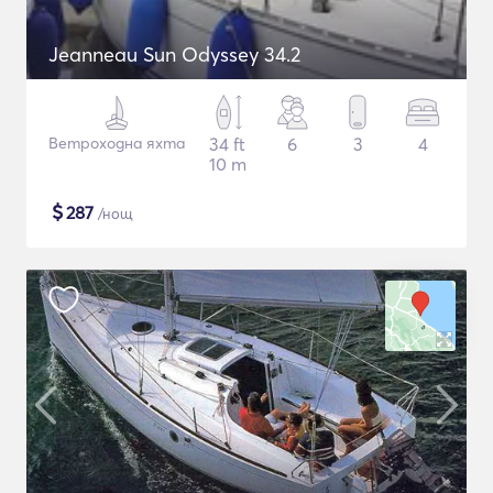
Jeanneau Sun Odyssey 34.2
Ветроходна яхта
34 ft
6
3
4
10 m
$
287
/нощ