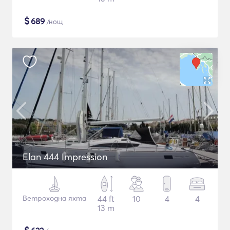
$
689
/нощ
Elan 444 Impression
Ветроходна яхта
44 ft
10
4
4
13 m