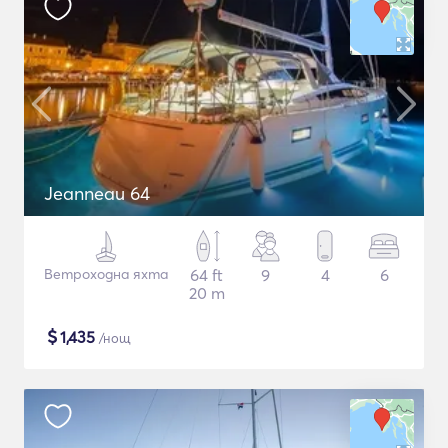
Jeanneau 64
Ветроходна яхта
64 ft
9
4
6
20 m
$
1,435
/нощ