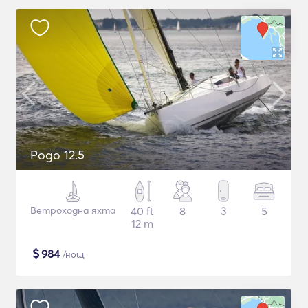
Pogo 12.5
Ветроходна яхта
40 ft
8
3
5
12 m
$
984
/нощ