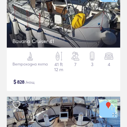
Bavaria Cruiser 41
Ветроходна яхта
41 ft
7
3
4
12 m
$
828
/нощ