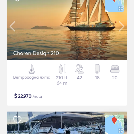
Choren Design 210
Ветроходна яхта
210 ft
42
18
20
64 m
$
22,970
/нощ