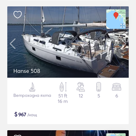
Hanse 508
Ветроходна яхта
51 ft
12
5
6
16 m
$
967
/нощ