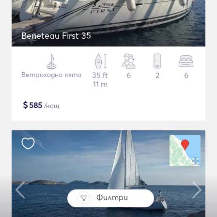
Beneteau First 35
Ветроходна яхта
35 ft
6
2
6
11 m
$
585
/нощ
Филтри