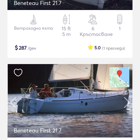
Beneteau First 21.7
Ветроходна яхта
15 ft
6
1
5 m
Кръстосване
$
287
5.0
/ден
(1
прегледи
)
Beneteau First 21.7