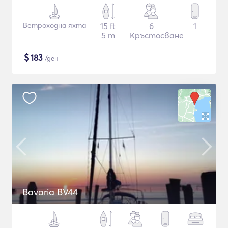
Ветроходна яхта
15 ft
6
1
5 m
Кръстосване
$
183
/ден
Bavaria BV44