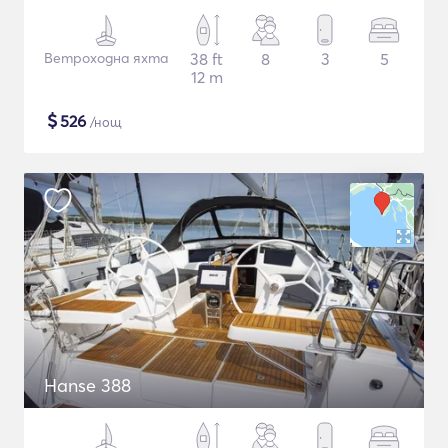
Ветроходна яхта
38 ft
8
3
5
12 m
$
526
/нощ
Hanse 388