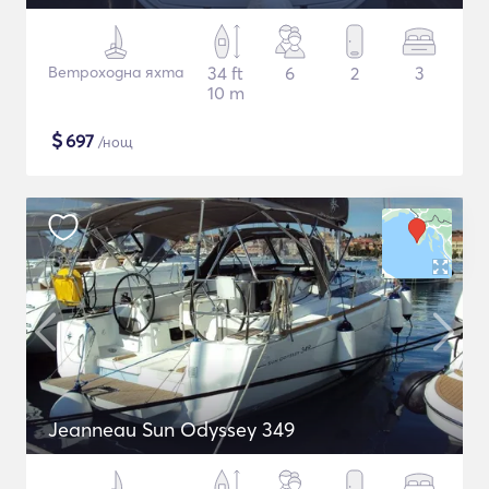
Ветроходна яхта
34 ft
6
2
3
10 m
$
697
/нощ
Jeanneau Sun Odyssey 349