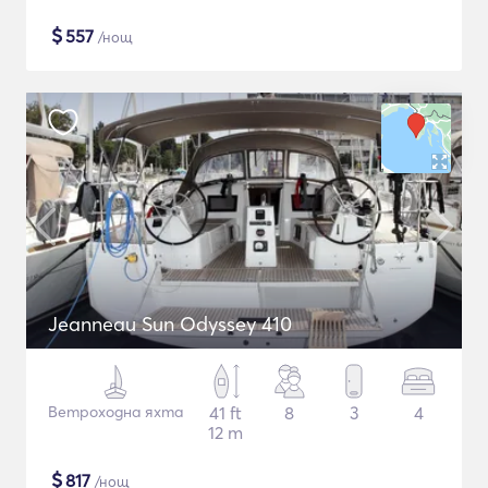
$
557
/нощ
Jeanneau Sun Odyssey 410
Ветроходна яхта
41 ft
8
3
4
12 m
$
817
/нощ