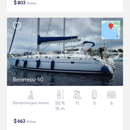
$
803
/нощ
Beneteau 50
Ветроходна яхта
50 ft
11
5
6
15 m
$
663
/нощ