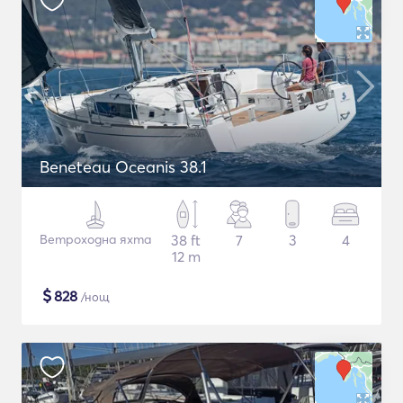
Beneteau Oceanis 38.1
Ветроходна яхта
38 ft
7
3
4
12 m
$
828
/нощ