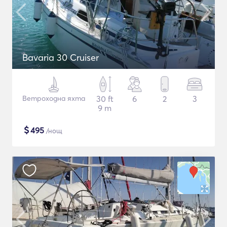
Bavaria 30 Cruiser
Ветроходна яхта
30 ft
6
2
3
9 m
$
495
/нощ