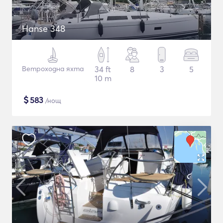
Hanse 348
Ветроходна яхта
34 ft
8
3
5
10 m
$
583
/нощ