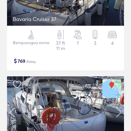
Bavaria Cruiser 37
Ветроходна яхта
37 ft
7
3
4
11 m
$
769
/нощ