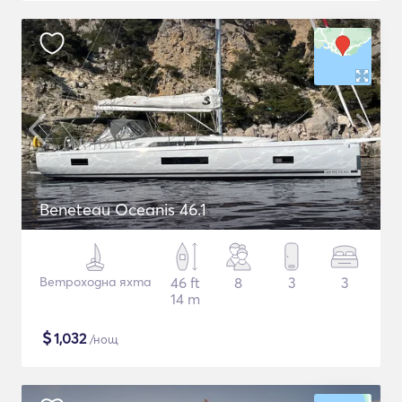
Beneteau Oceanis 46.1
Ветроходна яхта
46 ft
8
3
3
14 m
$
1,032
/нощ