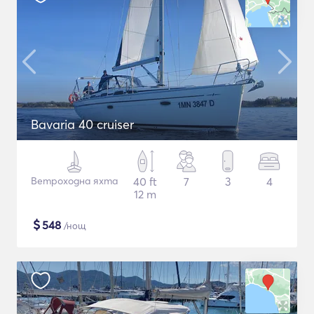
Bavaria 40 cruiser
Ветроходна яхта
40 ft
7
3
4
12 m
$
548
/нощ