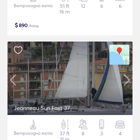
Ветроходна яхта
51 ft
12
6
6
16 m
$
890
/нощ
Jeanneau Sun Fast 37
Ветроходна яхта
37 ft
8
3
4
11 m