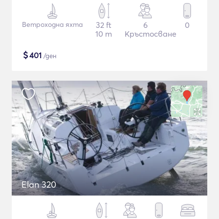
Ветроходна яхта
32 ft
6
0
10 m
Кръстосване
$
401
/ден
Elan 320