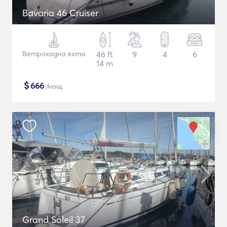
Bavaria 46 Cruiser
Ветроходна яхта
46 ft
9
4
6
14 m
$
666
/нощ
Grand Soleil 37