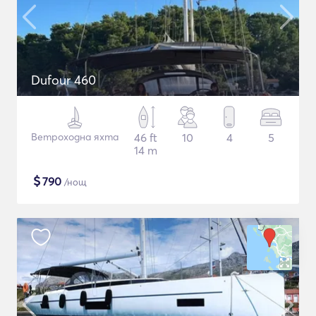
Dufour 460
Ветроходна яхта
46 ft
10
4
5
14 m
$
790
/нощ