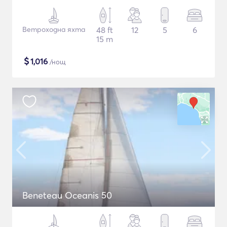
Ветроходна яхта
48 ft
12
5
6
15 m
$
1,016
/нощ
Beneteau Oceanis 50