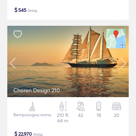
$
545
/нощ
Choren Design 210
Ветроходна яхта
210 ft
42
18
20
64 m
$
22,970
/нощ