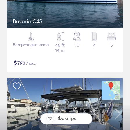
Bavaria C45
Ветроходна яхта
46 ft
10
4
5
14 m
$
790
/нощ
Филтри