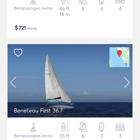
Ветроходна яхта
46 ft
8
4
4
14 m
$
721
/нощ
Beneteau First 36.7
Ветроходна яхта
35 ft
6
3
3