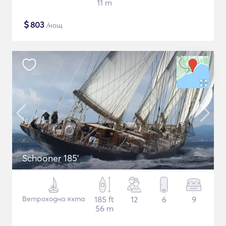
11 m
$
803
/нощ
Schooner 185'
Ветроходна яхта
185 ft
12
6
9
56 m