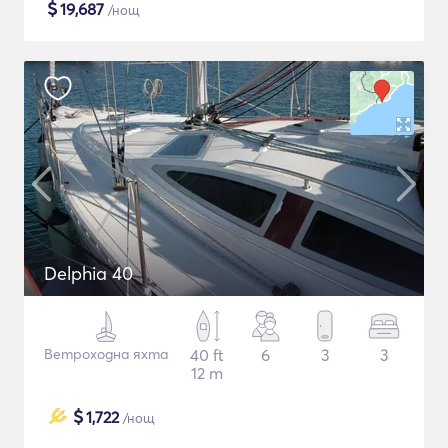
$
19,687
/нощ
Delphia 40
Ветроходна яхта
40 ft
6
3
3
12 m
$
1,722
/нощ