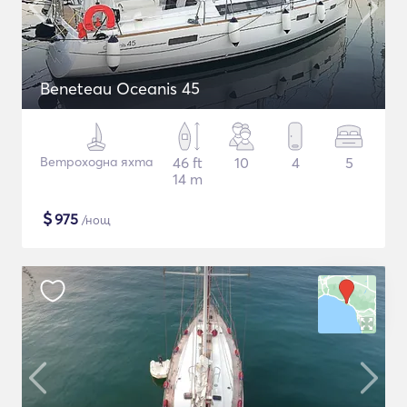
Beneteau Oceanis 45
Ветроходна яхта
46 ft
10
4
5
14 m
$
975
/нощ