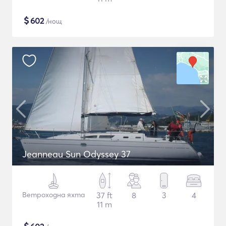
$
602
/нощ
Jeanneau Sun Odyssey 37
Ветроходна яхта
37 ft
8
3
4
11 m