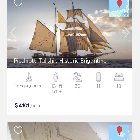
Picchiotti Tallship Historic Brigantine
Традиционен
131 ft
30
11
18
40 m
$
4,101
/нощ