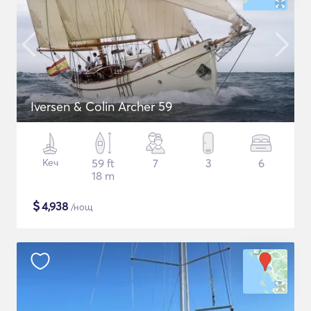
Iversen & Colin Archer 59
Кеч
59 ft
7
3
6
18 m
$
4,938
/нощ