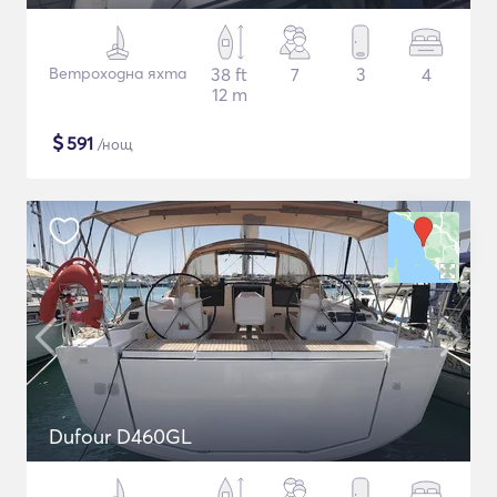
Ветроходна яхта
38 ft
7
3
4
12 m
$
591
/нощ
Dufour D460GL