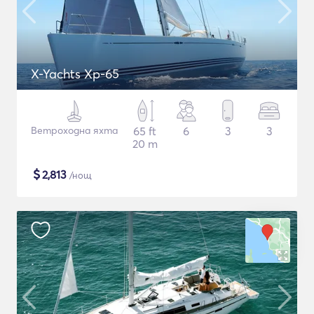
X-Yachts Xp-65
Ветроходна яхта
65 ft
6
3
3
20 m
$
2,813
/нощ