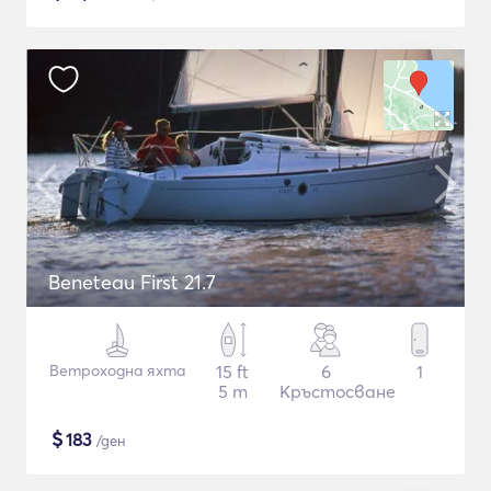
Beneteau First 21.7
Ветроходна яхта
15 ft
6
1
5 m
Кръстосване
$
183
/ден