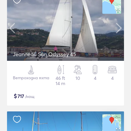
Jeanneau Sun Odyssey 45
Ветроходна яхта
46 ft
10
4
4
14 m
$
717
/нощ