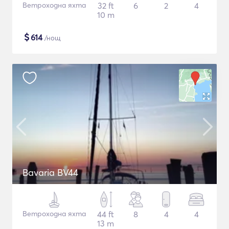
Ветроходна яхта
32 ft
6
2
4
10 m
$
614
/нощ
Bavaria BV44
Ветроходна яхта
44 ft
8
4
4
13 m