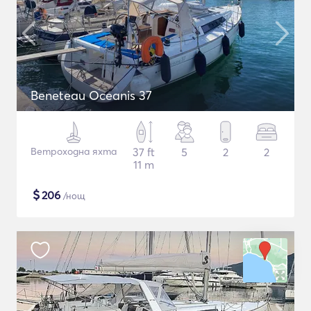
Beneteau Oceanis 37
Ветроходна яхта
37 ft
5
2
2
11 m
$
206
/нощ