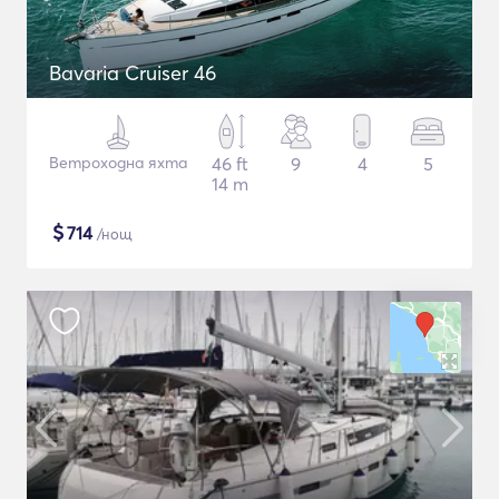
Bavaria Cruiser 46
Ветроходна яхта
46 ft
9
4
5
14 m
$
714
/нощ