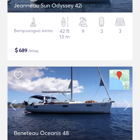
Jeanneau Sun Odyssey 42i
Ветроходна яхта
42 ft
9
3
3
13 m
$
689
/нощ
Beneteau Oceanis 48