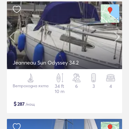
Jeanneau Sun Odyssey 34.2
Ветроходна яхта
34 ft
6
3
4
10 m
$
287
/нощ