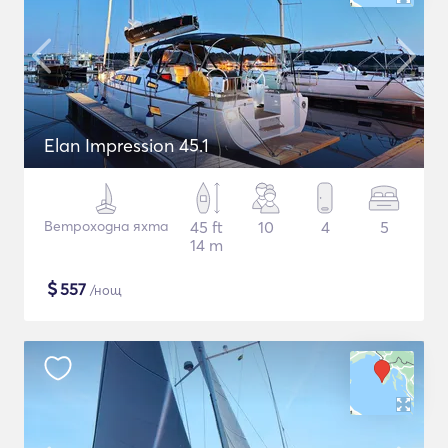
Elan Impression 45.1
Ветроходна яхта
45 ft
10
4
5
14 m
$
557
/нощ