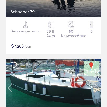
Schooner 79
Ветроходна яхта
79 ft
50
0
24 m
Кръстосване
$
4,203
/ден