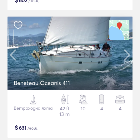
$
602
/нощ
Beneteau Oceanis 411
Ветроходна яхта
42 ft
10
4
4
13 m
$
631
/нощ