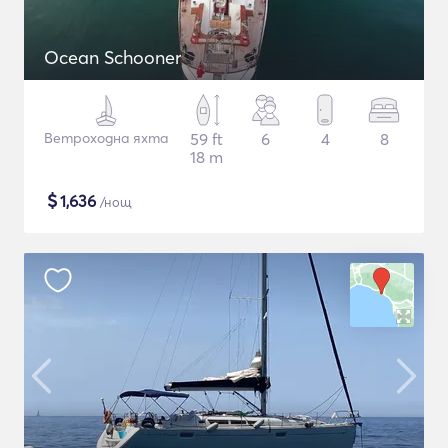
Ocean Schooner
Ветроходна яхта
59 ft
6
4
8
18 m
$
1,636
/нощ