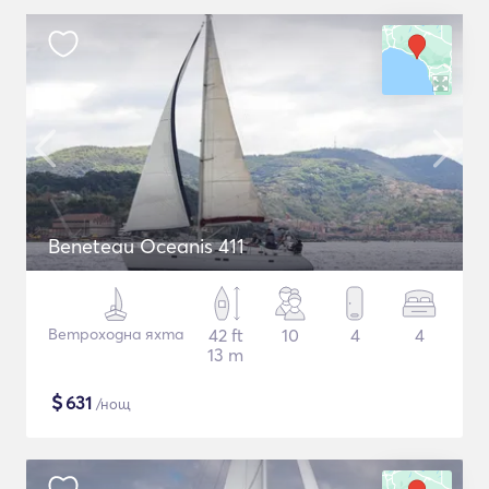
Beneteau Oceanis 411
Ветроходна яхта
42 ft
10
4
4
13 m
$
631
/нощ