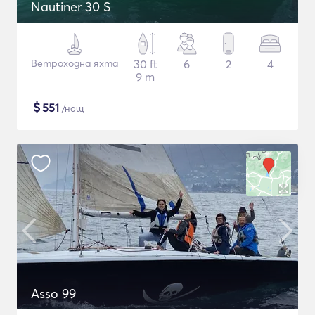
Nautiner 30 S
Ветроходна яхта
30 ft
6
2
4
9 m
$
551
/нощ
Asso 99