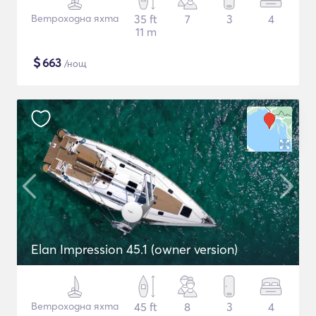
Ветроходна яхта
35 ft
7
3
4
11 m
$
663
/нощ
Elan Impression 45.1 (owner version)
Ветроходна яхта
45 ft
8
3
4