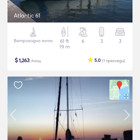
Atlantic 61
Ветроходна яхта
61 ft
6
3
3
19 m
$
1,263
5.0
/нощ
(1
прегледи
)