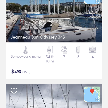
Jeanneau Sun Odyssey 349
Ветроходна яхта
34 ft
7
3
4
10 m
$
493
/нощ