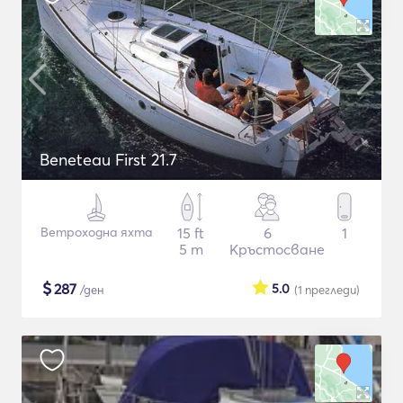
Beneteau First 21.7
Ветроходна яхта
15 ft
6
1
5 m
Кръстосване
$
287
5.0
/ден
(1
прегледи
)