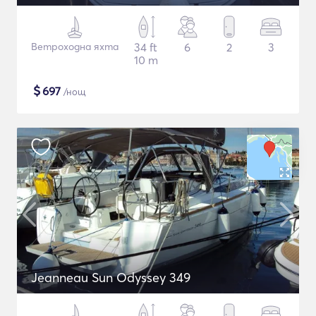
Ветроходна яхта
34 ft
6
2
3
10 m
$
697
/нощ
Jeanneau Sun Odyssey 349