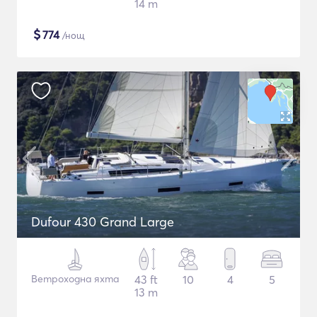
14 m
$
774
/нощ
Dufour 430 Grand Large
Ветроходна яхта
43 ft
10
4
5
13 m