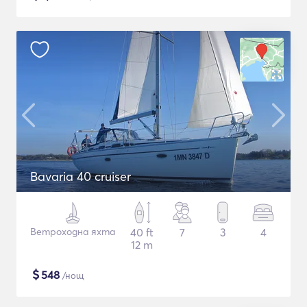
Bavaria 40 cruiser
Ветроходна яхта
40 ft
7
3
4
12 m
$
548
/нощ