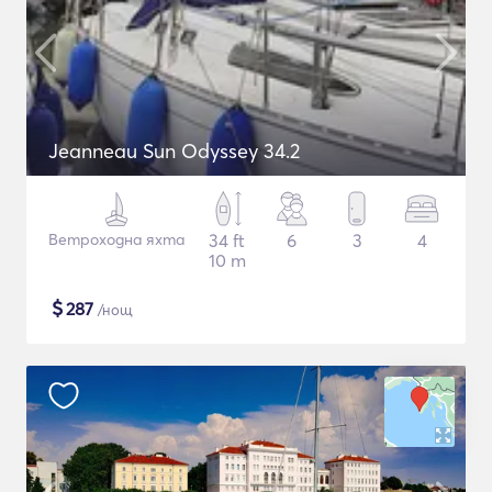
Jeanneau Sun Odyssey 34.2
Ветроходна яхта
34 ft
6
3
4
10 m
$
287
/нощ