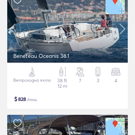
Beneteau Oceanis 38.1
Ветроходна яхта
38 ft
7
3
4
12 m
$
828
/нощ