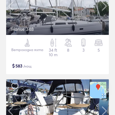
Hanse 348
Ветроходна яхта
34 ft
8
3
5
10 m
$
583
/нощ