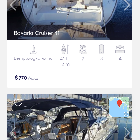
Bavaria Cruiser 41
Ветроходна яхта
41 ft
7
3
4
12 m
$
770
/нощ