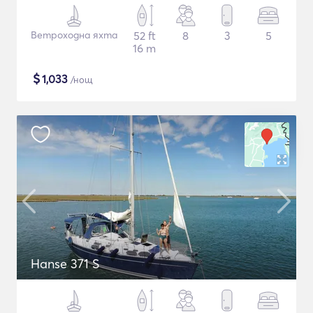
Ветроходна яхта
52 ft
8
3
5
16 m
$
1,033
/нощ
Hanse 371 S