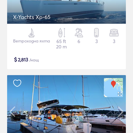
X-Yachts Xp-65
Ветроходна яхта
65 ft
6
3
3
20 m
$
2,813
/нощ