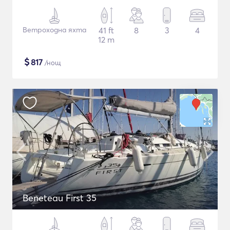
Ветроходна яхта
41 ft
8
3
4
12 m
$
817
/нощ
Beneteau First 35