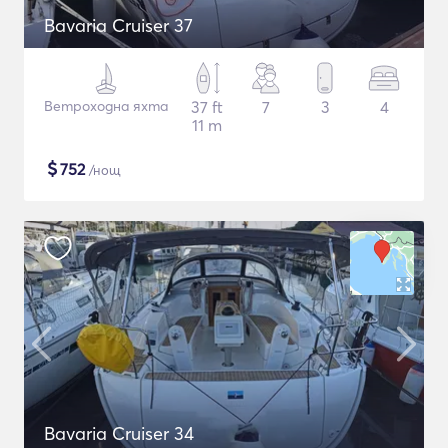
Bavaria Cruiser 37
Ветроходна яхта
37 ft
7
3
4
11 m
$
752
/нощ
Bavaria Cruiser 34