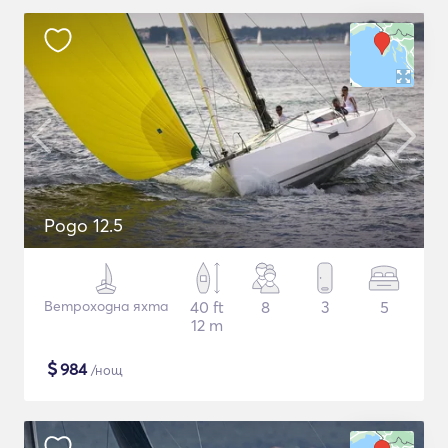
Pogo 12.5
Ветроходна яхта
40 ft
8
3
5
12 m
$
984
/нощ