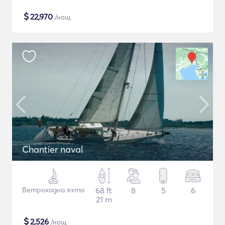
$
22,970
/нощ
Chantier naval
Ветроходна яхта
68 ft
8
5
6
21 m
$
2,526
/нощ