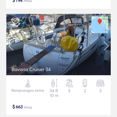
$
794
/нощ
Bavaria Cruiser 34
Ветроходна яхта
34 ft
5
2
3
10 m
$
663
/нощ