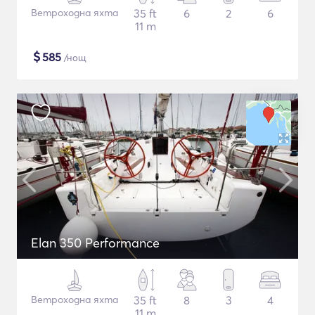
Ветроходна яхта
35 ft
6
2
6
11 m
$
585
/нощ
Elan 350 Performance
Ветроходна яхта
35 ft
8
3
4
11 m