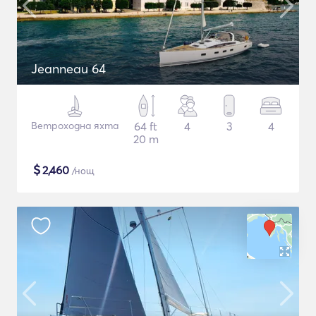
Jeanneau 64
Ветроходна яхта
64 ft
4
3
4
20 m
$
2,460
/нощ