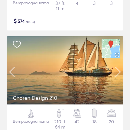
Ветроходна яхта
37 ft
4
3
3
11 m
$
574
/нощ
Choren Design 210
Ветроходна яхта
210 ft
42
18
20
64 m