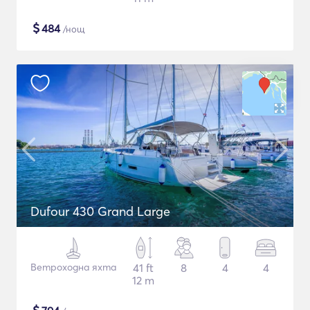
$
484
/нощ
Dufour 430 Grand Large
Ветроходна яхта
41 ft
8
4
4
12 m