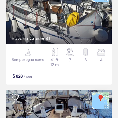
Bavaria Cruiser 41
Ветроходна яхта
41 ft
7
3
4
12 m
$
828
/нощ