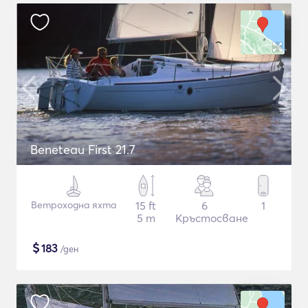
Beneteau First 21.7
Ветроходна яхта
15 ft
6
1
5 m
Кръстосване
$
183
/ден