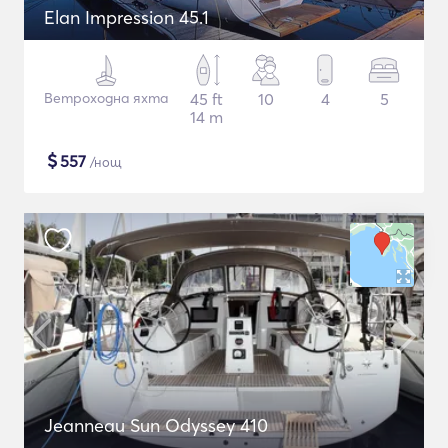
Elan Impression 45.1
Ветроходна яхта
45 ft
10
4
5
14 m
$
557
/нощ
Jeanneau Sun Odyssey 410