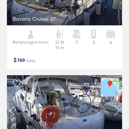
Bavaria Cruiser 37
Ветроходна яхта
37 ft
7
3
4
11 m
$
769
/нощ