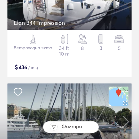
Elan 344 Impression
Ветроходна яхта
34 ft
8
3
5
10 m
$
436
/нощ
Филтри