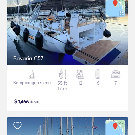
Bavaria C57
Ветроходна яхта
55 ft
12
6
7
17 m
$
1,466
/нощ