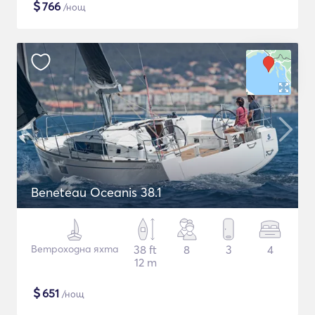
$
766
/нощ
Beneteau Oceanis 38.1
Ветроходна яхта
38 ft
8
3
4
12 m
$
651
/нощ