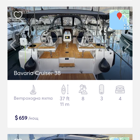
Bavaria Cruiser 38
Ветроходна яхта
37 ft
8
3
4
11 m
$
659
/нощ