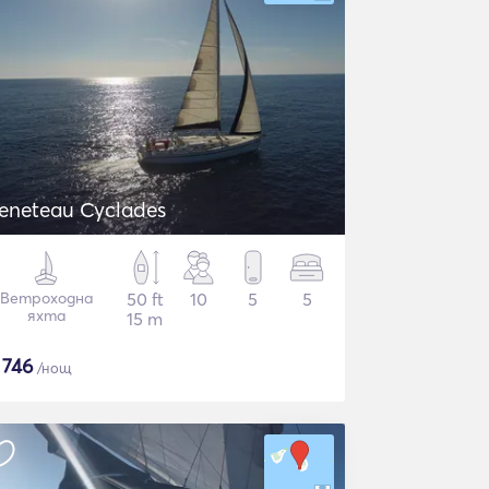
eneteau Cyclades
Ветроходна
50 ft
10
5
5
яхта
15 m
$
746
/нощ