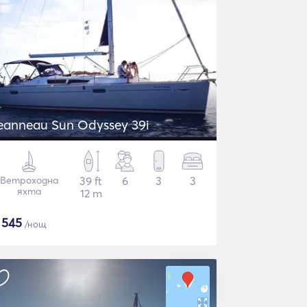
eanneau Sun Odyssey 39i
Ветроходна
39 ft
6
3
3
яхта
12 m
$
545
/нощ