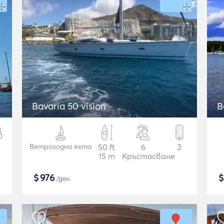
Bavaria 50 vision
B
Ветроходна яхта
50 ft
6
3
15 m
Кръстосване
$
976
/ден