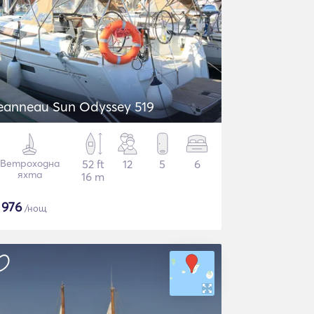
eanneau Sun Odyssey 519
Ветроходна
52 ft
12
5
6
яхта
16 m
$
976
/нощ