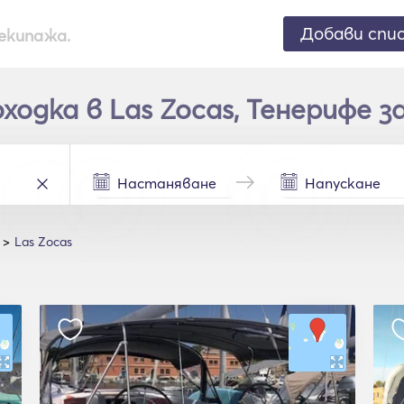
Добави спи
екипажа.
одка в Las Zocas, Тенерифе за
Las Zocas