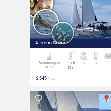
Alemán Bavaria
Ветроходна
39 ft
6
1
3
яхта
12 m
$
545
/нощ