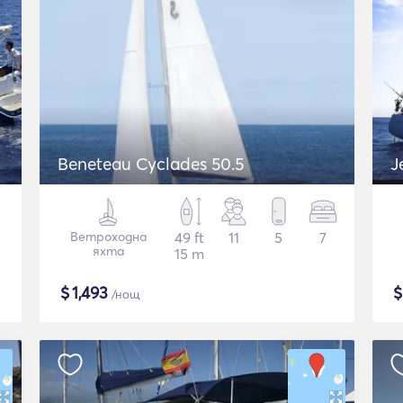
Beneteau Cyclades 50.5
J
Ветроходна
49 ft
11
5
7
яхта
15 m
$
1,493
/нощ