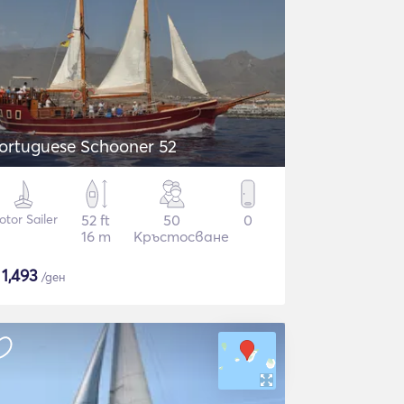
ortuguese Schooner 52
tor Sailer
52 ft
50
0
16 m
Кръстосване
$
1,493
/ден