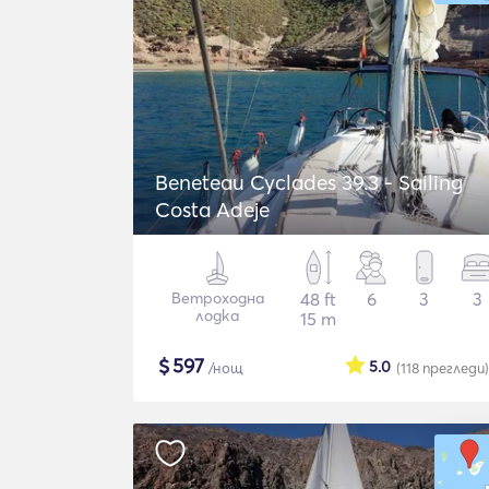
Beneteau Cyclades 39.3 - Sailing
Costa Adeje
Ветроходна
48 ft
6
3
3
лодка
15 m
$
597
5.0
/нощ
(118
прегледи
)