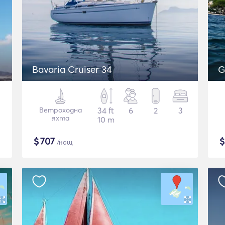
Bavaria Cruiser 34
G
Ветроходна
34 ft
6
2
3
яхта
10 m
$
707
/нощ