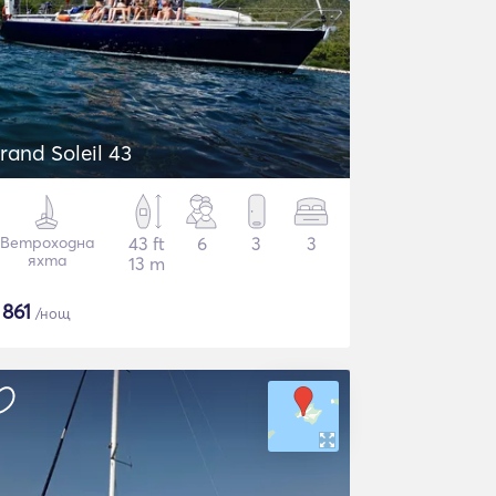
rand Soleil 43
Ветроходна
43 ft
6
3
3
яхта
13 m
$
861
/нощ