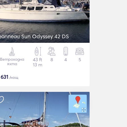
eanneau Sun Odyssey 42 DS
Ветроходна
43 ft
8
4
5
яхта
13 m
$
631
/нощ