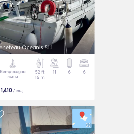
eneteau Oceanis 51.1
Ветроходна
52 ft
11
6
6
яхта
16 m
$
1,410
/нощ