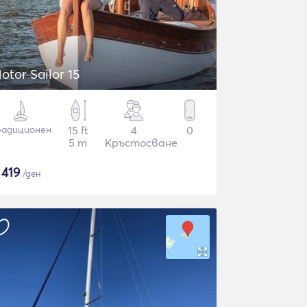
otor Sailor 15
радиционен
15 ft
4
0
5 m
Кръстосване
$
419
/ден