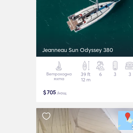
Jeanneau Sun Odyssey 380
Ветроходна
39 ft
6
3
3
яхта
12 m
$
705
/нощ