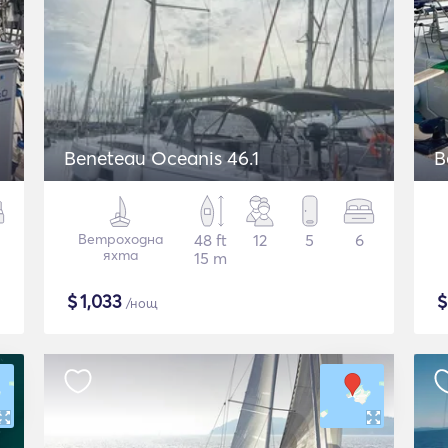
Beneteau Oceanis 46.1
B
Ветроходна
48 ft
12
5
6
яхта
15 m
$
1,033
/нощ