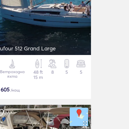
ufour 512 Grand Large
Ветроходна
48 ft
8
5
5
яхта
15 m
$
605
/нощ