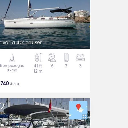
avaria 40' cruiser
Ветроходна
41 ft
6
3
3
яхта
12 m
$
740
/нощ