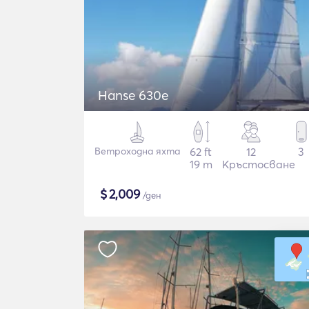
Hanse 630e
Ветроходна яхта
62 ft
12
3
19 m
Кръстосване
$
2,009
/ден