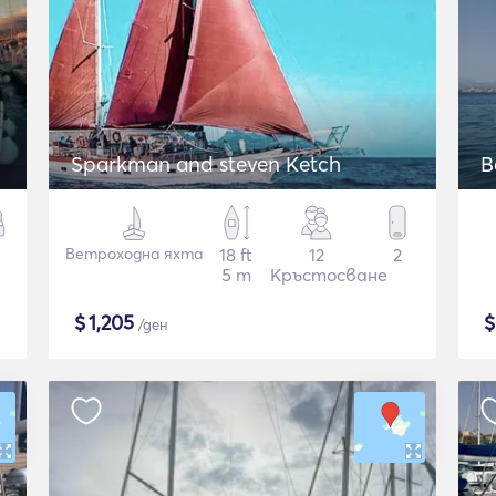
Sparkman and steven Ketch
B
Ветроходна яхта
18 ft
12
2
5 m
Кръстосване
$
1,205
/ден