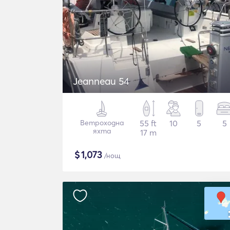
Jeanneau 54
Ветроходна
55 ft
10
5
5
яхта
17 m
$
1,073
/нощ