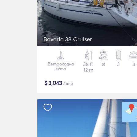
Bavaria 38 Cruiser
Ветроходна
38 ft
8
3
4
яхта
12 m
$
3,043
/нощ