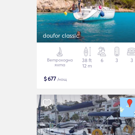
doufor classic
Ветроходна
38 ft
6
3
3
яхта
12 m
$
677
/нощ