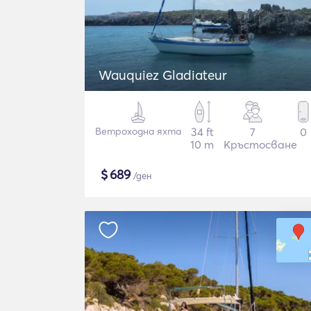
Wauquiez Gladiateur
Ветроходна яхта
34 ft
7
0
10 m
Кръстосване
$
689
/ден