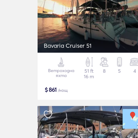
Bavaria Cruiser 51
Ветроходна
51 ft
8
5
4
яхта
16 m
$
861
/нощ