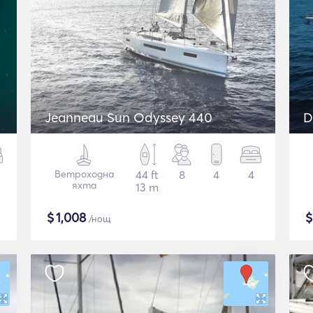
Jeanneau Sun Odyssey 440
D
Ветроходна
44 ft
8
4
4
яхта
13 m
$
1,008
/нощ