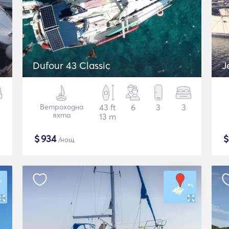
Dufour 43 Classic
J
Ветроходна
43 ft
6
3
3
яхта
13 m
$
934
/нощ