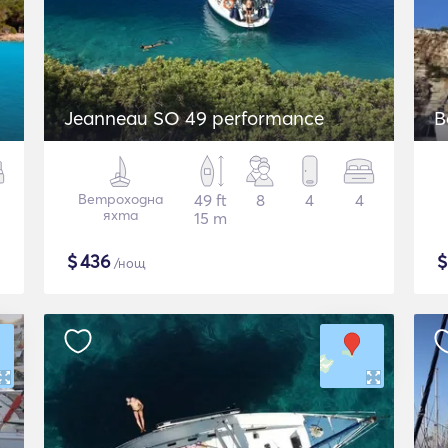
Jeanneau SO 49 performance
B
Ветроходна
49 ft
8
4
4
яхта
15 m
$
436
/нощ