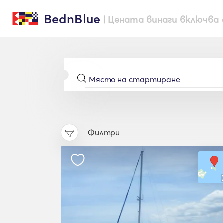
BednBlue
| Цената винаги включва 
Филтри