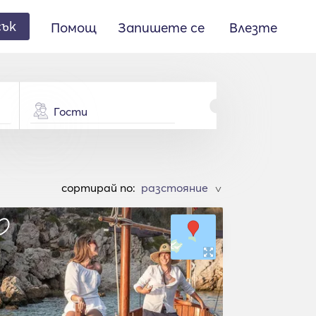
сък
Помощ
Запишете се
Влезте
Гости
cортирай по:
>