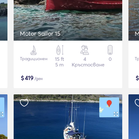
Motor Sailor 15
M
Традиционен
15 ft
4
0
Т
5 m
Кръстосване
$
419
/ден