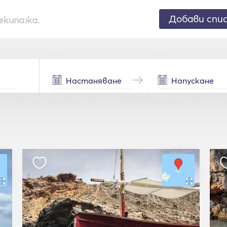
Добави спи
екипажа.