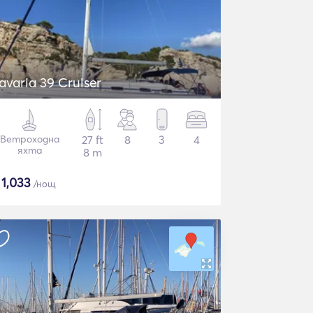
avaria 39 Cruiser
Ветроходна
27 ft
8
3
4
яхта
8 m
$
1,033
/нощ