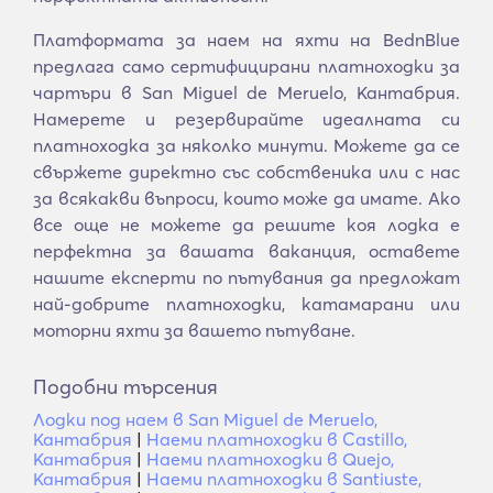
Платформата за наем на яхти на BednBlue
предлага само сертифицирани платноходки за
чартъри в San Miguel de Meruelo, Кантабрия.
Намерете и резервирайте идеалната си
платноходка за няколко минути. Можете да се
свържете директно със собственика или с нас
за всякакви въпроси, които може да имате. Ако
все още не можете да решите коя лодка е
перфектна за вашата ваканция, оставете
нашите експерти по пътувания да предложат
най-добрите платноходки, катамарани или
моторни яхти за вашето пътуване.
Подобни търсения
Лодки под наем в San Miguel de Meruelo,
Кантабрия
|
Наеми платноходки в Castillo,
Кантабрия
|
Наеми платноходки в Quejo,
Кантабрия
|
Наеми платноходки в Santiuste,