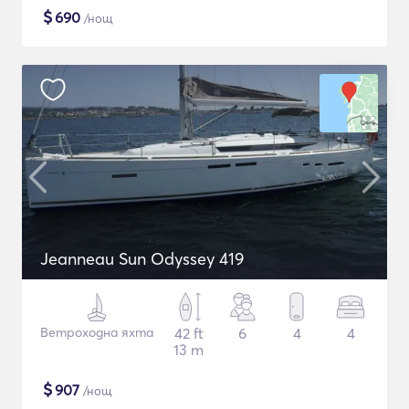
$
690
/нощ
Jeanneau Sun Odyssey 419
Ветроходна яхта
42 ft
6
4
4
13 m
$
907
/нощ