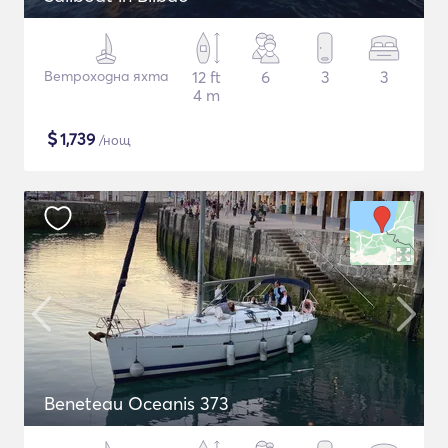
Ветроходна яхта
12 ft
6
3
3
4 m
$
1,739
/нощ
Beneteau Oceanis 373