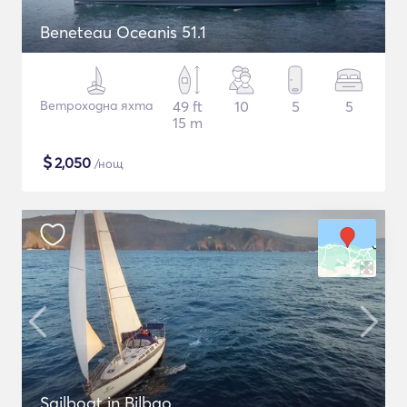
Beneteau Oceanis 51.1
Ветроходна яхта
49 ft
10
5
5
15 m
$
2,050
/нощ
Sailboat in Bilbao