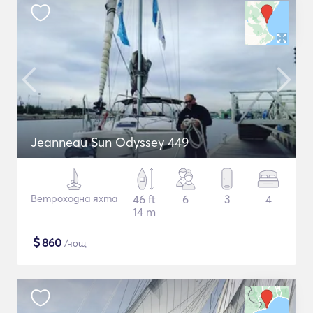
Jeanneau Sun Odyssey 449
Ветроходна яхта
46 ft
6
3
4
14 m
$
860
/нощ