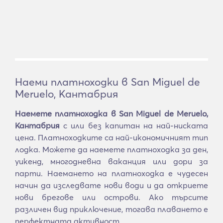
Наеми платноходки в San Miguel de
Meruelo, Кантабрия
Наемете платноходка в San Miguel de Meruelo,
Кантабрия
с или без капитан на най-ниската
цена. Платноходките са най-икономичният тип
лодка. Можете да наемете платноходка за ден,
уикенд, многодневна ваканция или дори за
парти. Наемането на платноходка е чудесен
начин да изследвате нови води и да откриете
нови брегове или острови. Ако търсите
различен вид приключение, тогава плаването е
перфектната активност.