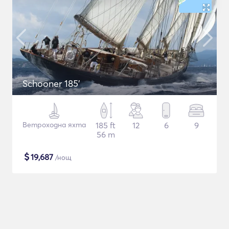
Schooner 185'
Ветроходна яхта
185 ft
12
6
9
56 m
$
19,687
/нощ