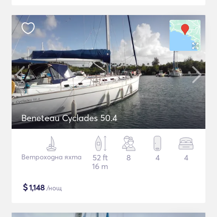
Beneteau Cyclades 50.4
Ветроходна яхта
52 ft
8
4
4
16 m
$
1,148
/нощ