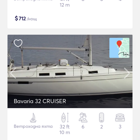
12 m
$
712
/нощ
Bavaria 32 CRUISER
Ветроходна яхта
32 ft
6
2
3
10 m