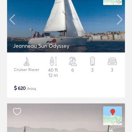
Jeanneau Sun Odyssey
Cruiser Racer
40 ft
6
3
3
12 m
$
620
/нощ