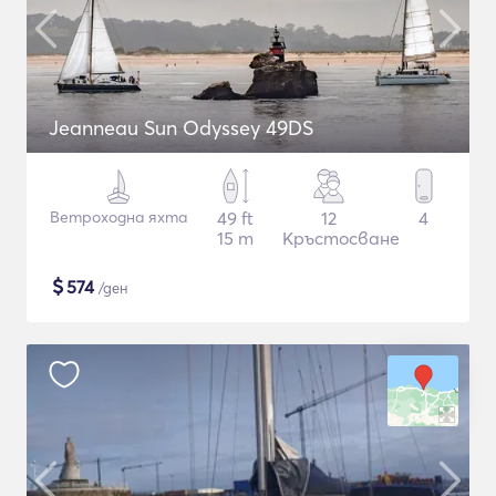
Jeanneau Sun Odyssey 49DS
Ветроходна яхта
49 ft
12
4
15 m
Кръстосване
$
574
/ден