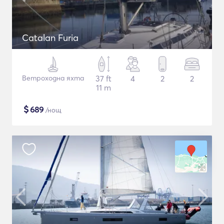
Catalan Furia
Ветроходна яхта
37 ft
4
2
2
11 m
$
689
/нощ