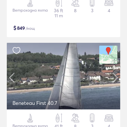
Ветроходна яхта
36 ft
8
3
4
11 m
$
849
/нощ
Beneteau First 40.7
Ветроходна яхта
41 ft
8
3
4