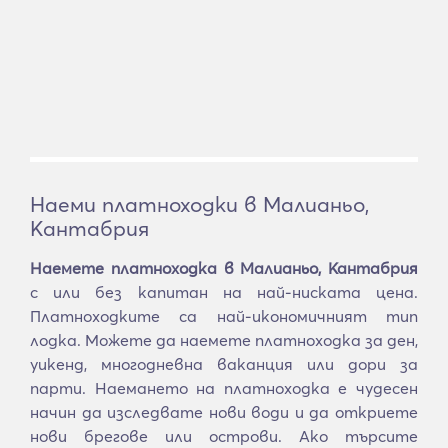
Наеми платноходки в Малианьо,
Кантабрия
Наемете платноходка в Малианьо, Кантабрия
с или без капитан на най-ниската цена.
Платноходките са най-икономичният тип
лодка. Можете да наемете платноходка за ден,
уикенд, многодневна ваканция или дори за
парти. Наемането на платноходка е чудесен
начин да изследвате нови води и да откриете
нови брегове или острови. Ако търсите