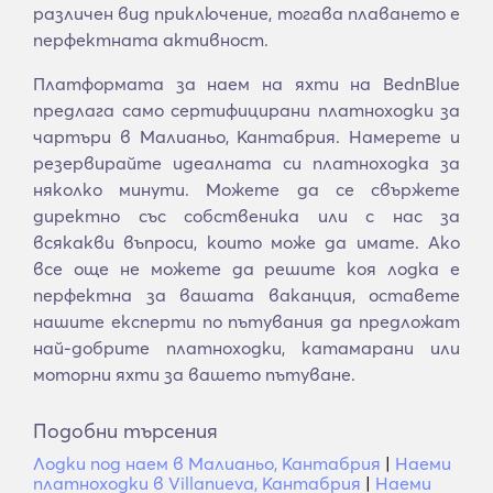
различен вид приключение, тогава плаването е
перфектната активност.
Платформата за наем на яхти на BednBlue
предлага само сертифицирани платноходки за
чартъри в Малианьо, Кантабрия. Намерете и
резервирайте идеалната си платноходка за
няколко минути. Можете да се свържете
директно със собственика или с нас за
всякакви въпроси, които може да имате. Ако
все още не можете да решите коя лодка е
перфектна за вашата ваканция, оставете
нашите експерти по пътувания да предложат
най-добрите платноходки, катамарани или
моторни яхти за вашето пътуване.
Подобни търсения
Лодки под наем в Малианьо, Кантабрия
|
Наеми
платноходки в Villanueva, Кантабрия
|
Наеми