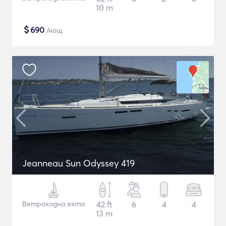
10 m
$
690
/нощ
Jeanneau Sun Odyssey 419
Ветроходна яхта
42 ft
6
4
4
13 m