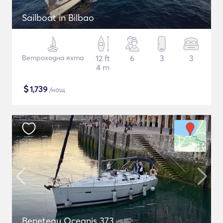
Sailboat in Bilbao
Ветроходна яхта
12 ft
6
3
3
4 m
$
1,739
/нощ
Beneteau Oceanis 373