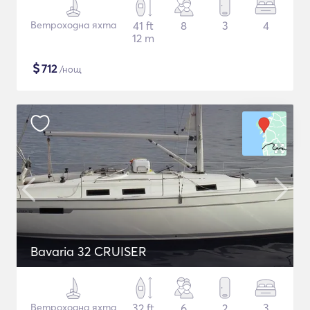
Ветроходна яхта
41 ft
8
3
4
12 m
$
712
/нощ
Bavaria 32 CRUISER
Ветроходна яхта
32 ft
6
2
3