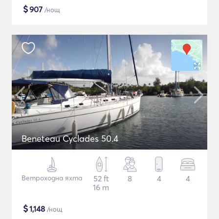
$
907
/нощ
Beneteau Cyclades 50.4
Ветроходна яхта
52 ft
8
4
4
16 m
$
1,148
/нощ