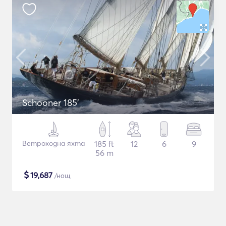
Schooner 185'
Ветроходна яхта
185 ft
12
6
9
56 m
$
19,687
/нощ