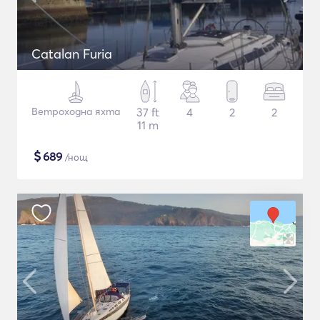
Catalan Furia
Ветроходна яхта
37 ft
4
2
2
11 m
$
689
/нощ