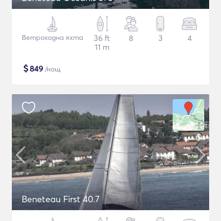
Ветроходна яхта
36 ft
8
3
4
11 m
$
849
/нощ
Beneteau First 40.7