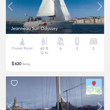
Jeanneau Sun Odyssey
Cruiser Racer
40 ft
6
3
3
12 m
$
620
/нощ