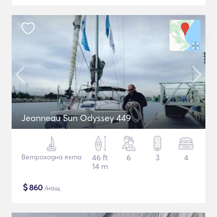
Jeanneau Sun Odyssey 449
Ветроходна яхта
46 ft
6
3
4
14 m
$
860
/нощ