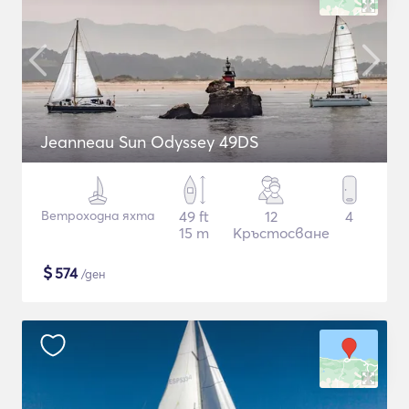
Jeanneau Sun Odyssey 49DS
Ветроходна яхта
49 ft
12
4
15 m
Кръстосване
$
574
/ден